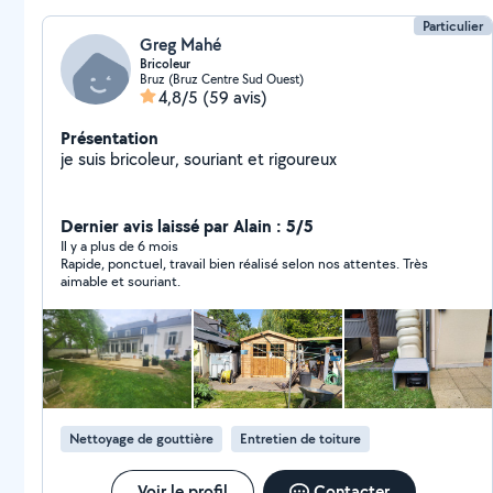
personnalisés, travaux soigné, respect des délais et
devis gratuit.
Particulier
Greg Mahé
Bricoleur
Bruz (Bruz Centre Sud Ouest)
4,8/5
(59 avis)
Présentation
je suis bricoleur, souriant et rigoureux
Dernier avis laissé par Alain : 5/5
Il y a plus de 6 mois
Rapide, ponctuel, travail bien réalisé selon nos attentes. Très
aimable et souriant.
Nettoyage de gouttière
Entretien de toiture
Voir le profil
Contacter