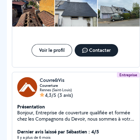
Voir le profil
Contacter
Entreprise
Couvre&Vis
Couverture
Rennes (Saint-Louis)
4,3/5
(3 avis)
Présentation
Bonjour, Entreprise de couverture qualifiée et formée
chez les Compagnons du Devoir, nous sommes à votre
disposition pour vos travaux de couverture : pose de
Velux, entretien et traitement de toiture, installation de
Dernier avis laissé par Sébastien : 4/5
gouttières, désamiantage, ainsi que la réalisation de
Il y a plus de 6 mois