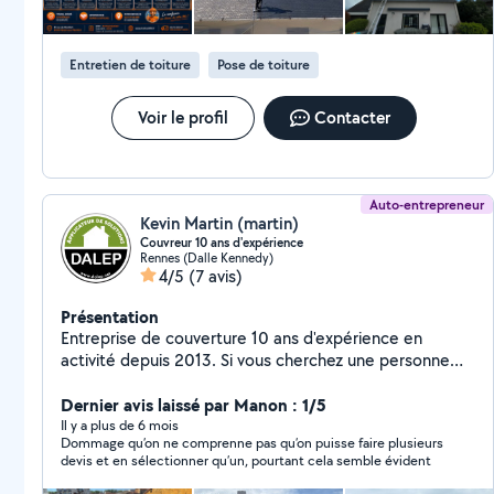
personnalisés Zone d'intervention : Ille-et-Vilaine (35)
Entretien de toiture
Pose de toiture
Voir le profil
Contacter
Auto-entrepreneur
Kevin Martin (martin)
Couvreur 10 ans d'expérience
Rennes (Dalle Kennedy)
4/5
(7 avis)
Présentation
Entreprise de couverture 10 ans d'expérience en
activité depuis 2013. Si vous cherchez une personne
sérieuse pour vos travaux de couverture, intervention
d'urgence sur toiture, fuite, faites confiance à un vrai
Dernier avis laissé par Manon : 1/5
professionnel pour tout entretien de toiture,
Il y a plus de 6 mois
Dommage qu’on ne comprenne pas qu’on puisse faire plusieurs
Nettoyage façade, peinture extérieur intérieur
devis et en sélectionner qu’un, pourtant cela semble évident