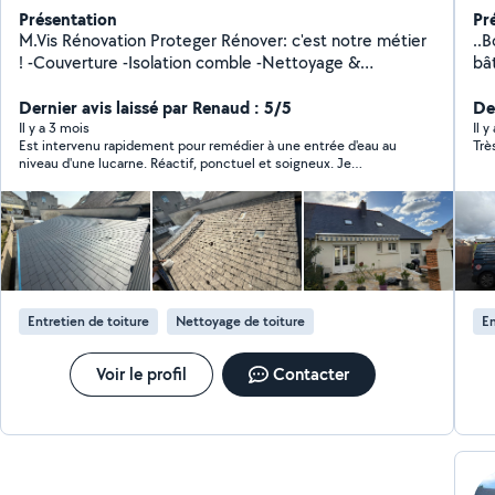
Présentation
Pr
M.Vis Rénovation Proteger Rénover: c'est notre métier
..B
! -Couverture -Isolation comble -Nettoyage &
bâtim
demoussage -Traitement des charpentes -Hydrofuge
Bre
incolore & coloré -Peinture façades -Réfection des
Dernier avis laissé par Renaud : 5/5
No
De
faitages -Rénovation des sols -Réfections toitures,
pro
Il y a 3 mois
Il y
Est intervenu rapidement pour remédier à une entrée d'eau au
Trè
pose de velux -Maçonnerie -Réparaction &
pr
niveau d'une lucarne. Réactif, ponctuel et soigneux. Je
remplacement gouttière 38 Route de Laillé 35131
ainsi
recommande.
Pont-Péan
pe
neuves
ser
abattage
ils
vous le 
Entretien de toiture
Nettoyage de toiture
En
Dis
samedi Protéger vot
vou
Voir le profil
Contacter
faire co
pa