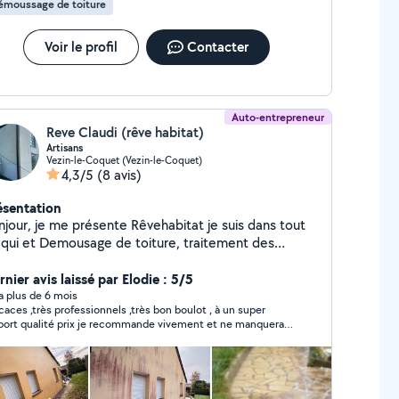
émoussage de toiture
s solutions sur mesure, tout en maintenant ce lien
ain et cette authenticité qui font la force des
reprises familiales.
Voir le profil
Contacter
Auto-entrepreneur
Reve Claudi (rêve habitat)
Artisans
Vezin-le-Coquet (Vezin-le-Coquet)
4,3/5
(8 avis)
ésentation
njour, je me présente Rêvehabitat je suis dans tout
 qui et Demousage de toiture, traitement des
çades pignon, dallage muret jeune, indépendant à
tre service pour l'avancement de mon départ je fais
nier avis laissé par Elodie : 5/5
 facilités de paiement et des devis gratuit
y a plus de 6 mois
icaces ,très professionnels ,très bon boulot , à un super
port qualité prix je recommande vivement et ne manquerait
 d en parler a mes contacts