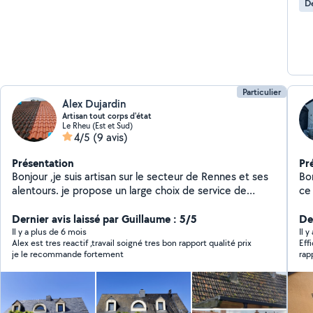
D
de
hum
ent
Particulier
Alex Dujardin
Artisan tout corps d'état
Le Rheu (Est et Sud)
4/5
(9 avis)
Présentation
Pr
Bonjour ,je suis artisan sur le secteur de Rennes et ses
Bo
alentours. je propose un large choix de service de
ce
rénovation intérieure et extéreur.(Entretien de votre
fa
maison avec produit professionnel biodégradable,
Dernier avis laissé par Guillaume : 5/5
vo
Der
peinture et réparation extérieur intérieur et travaux
des
Il y a plus de 6 mois
Il 
Alex est tres reactif ,travail soigné tres bon rapport qualité prix
Eff
divers...) Je suis joignable en journée je peux me
je le recommande fortement
rap
déplacer pour vous proposer un devis gratuitement .
pas
Travail soigné et garantie.