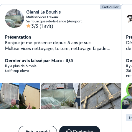
Particulier
Gianni Le Bourhis
Multiservices travaux
Saint-Jacques-de-la-Lande (Aeroport-Ecarts)
3/5
(1 avis)
Présentation
Pr
Bonjour je me présente depuis 5 ans je suis
Dépl
Multiservices nettoyage, toiture, nettoyage façade
de
n'hésitez pas à me contacter. Cordialement.
Isol
Dernier avis laissé par Marc : 3/5
des combl
Der
logem
Il y a plus de 6 mois
Il y
tarif trop eleve
J’a
toi
rem
réfect
sola
FA
con
HU
re
Rempl
po
con
ha
En
Voir le profil
Contacter