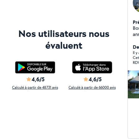
Pr
Bon
Nos utilisateurs nous
ann
vo
évaluent
ad
De
to
Il 
Cet
d'
RDV
En
et,
le 
4,6/5
4,6/5
Calculé à partir de 48731 avis
Calculé à partir de 66000 avis