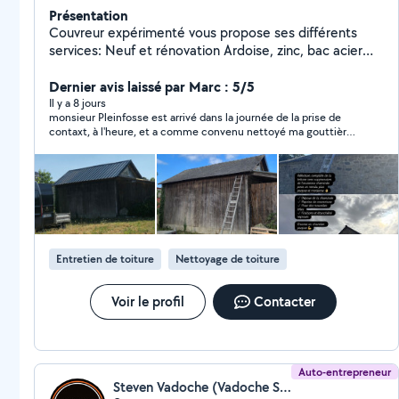
Présentation
Couvreur expérimenté vous propose ses différents
services: Neuf et rénovation Ardoise, zinc, bac acier
Joint de bout zinc pour toiture à faible pente.
Gouttière zinc demie ronde, Nantaise ou havraise
Dernier avis laissé par Marc : 5/5
Création ou remplacement de fenêtre de toit de type
Il y a 8 jours
monsieur Pleinfosse est arrivé dans la journée de la prise de
Velux. Pose de conduit du type Poujoulat Ventilation
contaxt, à l'heure, et a comme convenu nettoyé ma gouttière
comble, vmc, fosse septique etc. Panneau solaire
bouchée par les feuilles mortes et évacué les déchets. Très
Charpente Bardage ardoise ou zinc Habillage de
sympathique et professionnel, je recommande sans hésiter !
cheminée Étudie toutes propositions, secteur d'activité
: Lamballe, St-Brieuc , Binic, Paimpol, Guingamp ,
Lannion et leurs alentours. N'hésitez pas à me joindre
Entretien de toiture
Nettoyage de toiture
Voir le profil
Contacter
Auto-entrepreneur
Steven Vadoche (Vadoche Steven)