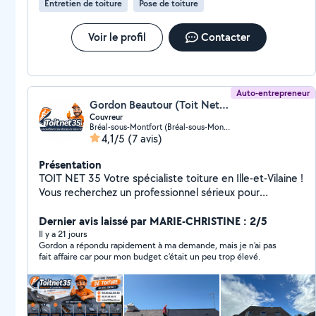
Entretien de toiture
Pose de toiture
Voir le profil
Contacter
Auto-entrepreneur
Gordon Beautour (Toit Net 35)
Couvreur
Bréal-sous-Montfort (Bréal-sous-Montfort)
4,1/5
(7 avis)
Présentation
TOIT NET 35 Votre spécialiste toiture en Ille-et-Vilaine !
Vous recherchez un professionnel sérieux pour
entretenir ou réparer votre toiture ? Toit Net 35 est à
votre service pour des interventions rapides et
Dernier avis laissé par MARIE-CHRISTINE : 2/5
efficaces. Nos prestations : Nettoyage de toiture
Il y a 21 jours
Gordon a répondu rapidement à ma demande, mais je n’ai pas
Démoussage Traitement hydrofuge Recherche de fuite
fait affaire car pour mon budget c’était un peu trop élevé.
(ardoise & toit plat) Entretien préventif et curatif
Intervention rapide sous 7 jours Entreprise locale basée
à Bréal-sous-Montfort Déplacement et devis
GRATUITS Travail soigné et professionnel Conseils