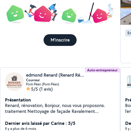
En
M'inscrire
Auto-entrepreneur
edmond Renard (Renard Rénovation)
Couvreur
Pont-Péan (Pont-Péan)
5/5
(1 avis)
Présentation
Pr
Renard, rénovation, Bonjour, nous vous proposons.
Bon
traitement Nettoyage de façade Ravalement
Nettoyage demoussage toiture, nettoyage, dallage
muret, je suis très minutieux pour mon travail. je suis
Dernier avis laissé par Carine : 5/5
De
qualifié depuis quelques années. Dans le bâtiment
Il y a plus de 6 mois
Il 