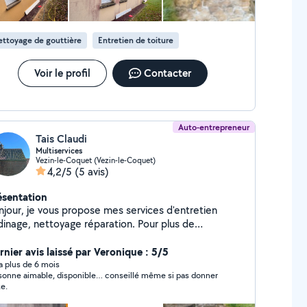
ttoyage de gouttière
Entretien de toiture
Voir le profil
Contacter
Auto-entrepreneur
Tais Claudi
Multiservices
Vezin-le-Coquet (Vezin-le-Coquet)
4,2/5
(5 avis)
ésentation
njour, je vous propose mes services d'entretien
rdinage, nettoyage réparation. Pour plus de
nseignements. N'hésitez pas à me contacter
rnier avis laissé par Veronique : 5/5
y a plus de 6 mois
sonne aimable, disponible… conseillé même si pas donner
te.