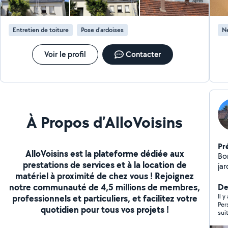
Entretien de toiture
Pose d'ardoises
Ne
Voir le profil
Contacter
À Propos d’AlloVoisins
Pr
AlloVoisins est la plateforme dédiée aux
Bo
prestations de services et à la location de
ja
matériel à proximité de chez vous ! Rejoignez
re
notre communauté de 4,5 millions de membres,
De
Il 
professionnels et particuliers, et facilitez votre
Per
quotidien pour tous vos projets !
sui