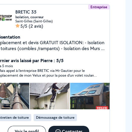
Entreprise
BRETIC 35
Isolation, couvreur
Saint-Gilles (Saint-Gilles)
5/5
(2 avis)
ésentation
acement et devis GRATUIT ISOLATION: - Isolation
 toitures (combles /rampants) - Isolation des Murs -
ation des plafonds de sous-sols - Aménagements
es Étude thermique GRATUITE de votre
nier avis laissé par Pierre : 5/5
ent sur demande TOITURE: - Entretiens de
 a 5 mois
i fais appel à l’entreprise BRETIC via Mr Gautier pour le
ture: nettoyage et démoussage - Révisions ou
placement de mon Velux et pour la pose d’un volet roulant
ion de couverture - Remplacement de gouttières
ire, travail soigné et délais rapide, en plus il m’a bien
ÇADES: - Nettoyage et peinture des façades
seillé pour trouver le modèle le plus adapté à ma pièce. Je
MIDITÉ: - Traitement des remontées capillaires -
commande!
acement de VMC/VMI Je suis à votre disposition
ur échanger sur vos divers projets, mais surtout vous
seiller, afin de vous proposer une prestation à la
uteur de votre exigence!
tretien de toiture
Démoussage de toiture
Voir le profil
Contacter