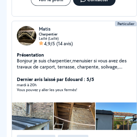
Particulier
Matis
Charpentier
Laillé (Laillé)
4,9/5
(14 avis)
Présentation
Bonjour je suis charpentier,menuisier si vous avez des
travaux de carport, terrasse, charpente, solivage,
bardage etc Ou des choses similaires touchant au bois,
n'hésitez pas à me conctacter
Dernier avis laissé par Edouard : 5/5
mardi à 20h
Vous pouvez y aller les yeux fermés!