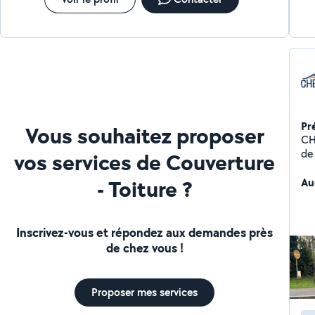
Pr
Vous souhaitez proposer
CHE
de 
vos services de Couverture
20 
- Toiture ?
nou
Au
br
la 
de
Inscrivez-vous et répondez aux demandes près
les
de chez vous !
Auj
no
en 
Proposer mes services
ré
tra