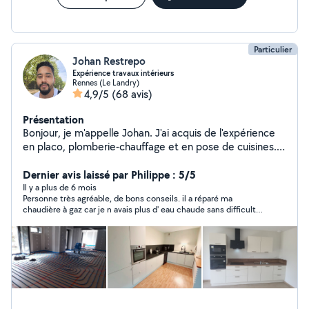
Particulier
Johan Restrepo
Expérience travaux intérieurs
Rennes (Le Landry)
4,9/5
(68 avis)
Présentation
Bonjour, je m'appelle Johan. J'ai acquis de l'expérience
en placo, plomberie-chauffage et en pose de cuisines.
Je peux vous aider à réaliser différents projets de
travaux intérieurs, selon vos besoins.
Dernier avis laissé par Philippe : 5/5
Il y a plus de 6 mois
Personne très agréable, de bons conseils. il a réparé ma
chaudière à gaz car je n avais plus d' eau chaude sans difficulté.
rapide et efficace. je recommande vivement.