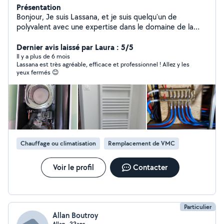
Présentation
Bonjour, Je suis Lassana, et je suis quelqu'un de
polyvalent avec une expertise dans le domaine de la
plomberie chauffage climatisation et l'électricité. Avec
compétence et professionnalisme, je serai ravie de vous
Dernier avis laissé par Laura : 5/5
trouver des solutions efficaces et adaptés à vos
Il y a plus de 6 mois
Lassana est très agréable, efficace et professionnel ! Allez y les
besoins.
yeux fermés 😊
Chauffage ou climatisation
Remplacement de VMC
Voir le profil
Contacter
Particulier
Allan Boutroy