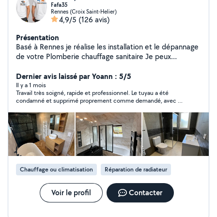
Fafa35
Rennes (Croix Saint-Helier)
4,9/5
(126 avis)
Présentation
Basé à Rennes je réalise les installation et le dépannage
de votre Plomberie chauffage sanitaire Je peux
résoudre vos problèmes réseau ( fuite d'eau
débouchage WC) merci de me contacter.
Dernier avis laissé par Yoann : 5/5
Il y a 1 mois
Travail très soigné, rapide et professionnel. Le tuyau a été
condamné et supprimé proprement comme demandé, avec un
chantier laissé impeccable après l’intervention. Très ponctuel,
sympathique et de bon conseil. Je suis entièrement satisfait
du résultat et je n’hésiterai pas à refaire appel à lui pour d’autres
travaux. Merci encore pour votre sérieux et votre efficacité !
Chauffage ou climatisation
Réparation de radiateur
Voir le profil
Contacter