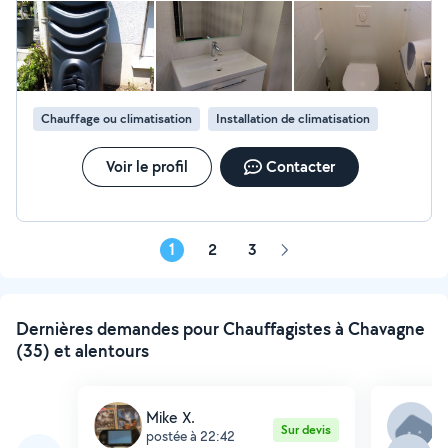
monosplite et cassettes) Installation Gaz Installation de
récupérateur d'eaux de pluie.
Chauffage ou climatisation
Installation de climatisation
Voir le profil
Contacter
1
2
3
Page
suivante
Dernières demandes pour Chauffagistes à Chavagne
(35) et alentours
Mike X.
A
Sur devis
postée à 22:42
p