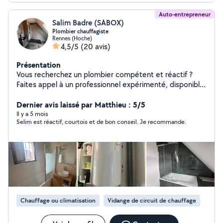
Auto-entrepreneur
Salim Badre (SABOX)
Plombier chauffagiste
Rennes (Hoche)
4,5/5
(20 avis)
Présentation
Vous recherchez un plombier compétent et réactif ?
Faites appel à un professionnel expérimenté, disponible
pour tous vos travaux et urgences en plomberie.
Services proposés : Dépannage rapide : Fuites d'eau,
Dernier avis laissé par Matthieu : 5/5
canalisations bouchées, chauffe-eau en panne.
Il y a 5 mois
Selim est réactif, courtois et de bon conseil. Je recommande.
Installation et rénovation : Pose de sanitaires,
robinetterie, chauffe-eau, douches, baignoires.
Entretien et prévention : Détartrage, diagnostics,
entretien de chauffe-eau et canalisations.
Chauffage ou climatisation
Vidange de circuit de chauffage