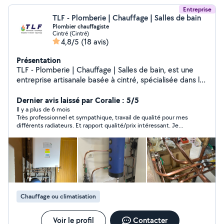
Entreprise
TLF - Plomberie | Chauffage | Salles de bain
Plombier chauffagiste
Cintré (Cintré)
4,8/5
(18 avis)
Présentation
TLF - Plomberie | Chauffage | Salles de bain, est une
entreprise artisanale basée à cintré, spécialisée dans les
travaux de rénovation de plomberie, chauffage et salle
de bains Nous intervenons à Mordelles, Bréal-Sous-
Dernier avis laissé par Coralie : 5/5
Monfort, Le Rheu, Pacé, Chavagne, Cintré, Rennes et
Il y a plus de 6 mois
Très professionnel et sympathique, travail de qualité pour mes
sur tout le bassin Rennais. L'entreprise est a même de
différents radiateurs. Et rapport qualité/prix intéressant. Je
vous proposé de vaste service : - Aménagement et
recommande !
rénovation de votre salle de bain avec plan 3D. -
Installation et réparation de système sanitaire, chauffe-
eau, mécanisme WC. - Installation des systèmes de
chauffage, chaudière gaz, pompe a chaleur, géothermie.
-Installation de circuit de radiateur, plancher chauffant. -
Rénovation complète de votre bien immobilier en
Chauffage ou climatisation
plomberie et chauffage. - Dépannage rapide
Voir le profil
Contacter