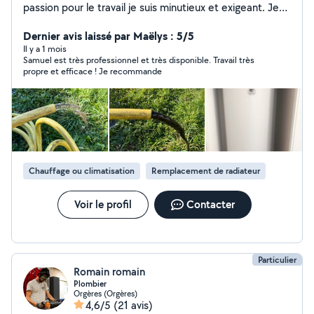
passion pour le travail je suis minutieux et exigeant. Je
vous propose mes services pour le dépannage
chaudière, gaz et fuel ainsi que l'installation et le
Dernier avis laissé par Maëlys : 5/5
remplacement d'appareils sanitaire ou de chauffage.
Il y a 1 mois
Samuel est très professionnel et très disponible. Travail très
Ayant a mon actif de nombreuses rénovations et salle
propre et efficace ! Je recommande
de bain clef en mains je saurais vous conseiller dans
votre projet.
Chauffage ou climatisation
Remplacement de radiateur
Voir le profil
Contacter
Particulier
Romain romain
Plombier
Orgères (Orgères)
4,6/5
(21 avis)