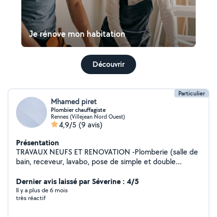
Je rénove mon habitation
Découvrir
Particulier
Mhamed piret
Plombier chauffagiste
Rennes (Villejean Nord Ouest)
4,9/5
(9 avis)
Présentation
TRAVAUX NEUFS ET RENOVATION -Plomberie (salle de
bain, receveur, lavabo, pose de simple et double
vasque, WC classique, suspendue..., cuisine installation
d'évier) Installation de ballon d'eau chaude électrique
Dernier avis laissé par Séverine : 4/5
horizontal et vertical. -Ventilation VMC (simple flux) -
Il y a plus de 6 mois
très réactif
chauffage: pose de réseaux de chauffage, pose de
radiateurs, pose de chaudière.... -climatisation (pose de