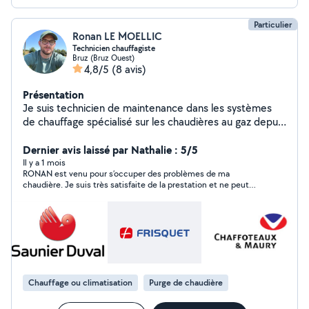
Particulier
Ronan LE MOELLIC
Technicien chauffagiste
Bruz (Bruz Ouest)
4,8/5
(8 avis)
Présentation
Je suis technicien de maintenance dans les systèmes
de chauffage spécialisé sur les chaudières au gaz depuis
16 ans. Je suis disponible pour venir dépanner votre
chaudière.
Dernier avis laissé par Nathalie : 5/5
Il y a 1 mois
RONAN est venu pour s’occuper des problèmes de ma
chaudière. Je suis très satisfaite de la prestation et ne peut
que recommander.++++
Chauffage ou climatisation
Purge de chaudière