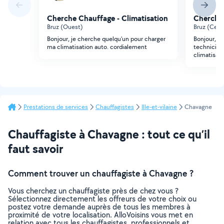
Cherche Chauffage - Climatisation
Cherche 
Bruz (Ouest)
Bruz (Cent
Bonjour, je cherche quelqu'un pour charger
Bonjour, je
ma climatisation auto. cordialement
technicien 
climatisat
Prestations de services
Chauffagistes
Ille-et-vilaine
Chavagne
Chauffagiste à Chavagne : tout ce qu’il
faut savoir
Comment trouver un chauffagiste à Chavagne ?
Vous cherchez un chauffagiste près de chez vous ?
Sélectionnez directement les offreurs de votre choix ou
postez votre demande auprès de tous les membres à
proximité de votre localisation. AlloVoisins vous met en
relation avec tous les chauffagistes, professionnels et