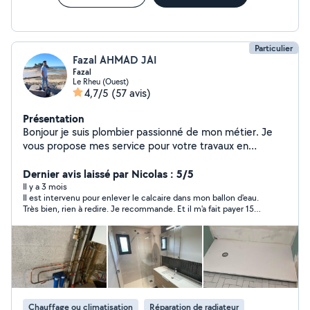
Particulier
Fazal AHMAD JAI
Fazal
Le Rheu (Ouest)
4,7/5
(57 avis)
Présentation
Bonjour je suis plombier passionné de mon métier. Je
vous propose mes service pour votre travaux en
plomberie ou en chauffage . Dépannage Installation
sanitaire Modification d'arrivée, d'eau évacuation
Dernier avis laissé par Nicolas : 5/5
Montage/ meuble évier meuble vasque, douche , parois
Il y a 3 mois
Il est intervenu pour enlever le calcaire dans mon ballon d'eau.
Rénovation salle de bain complète si besoin des photos
Très bien, rien à redire. Je recommande. Et il m'a fait payer 150
de mes salle de bain je peux vous fournir je suis
au lieu de 180 euros car il y avait moins de travail que ce qu'il
également disponible pour vous conseiller avant , après
pensait.
ou pendant les travaux je suis à votre écoute.
Chauffage ou climatisation
Réparation de radiateur