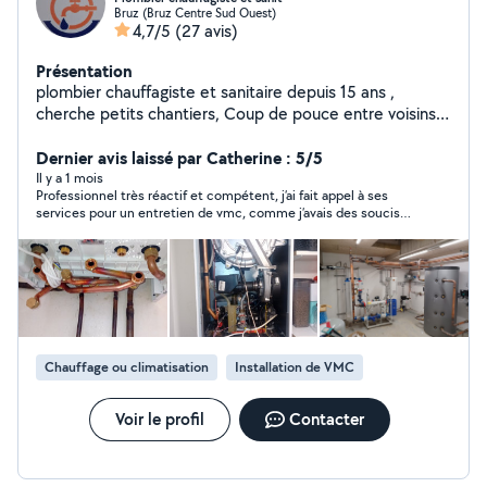
Bruz (Bruz Centre Sud Ouest)
4,7/5
(27 avis)
Présentation
plombier chauffagiste et sanitaire depuis 15 ans ,
cherche petits chantiers, Coup de pouce entre voisins
vue les circonstances du pouvoir d achat.
Dernier avis laissé par Catherine : 5/5
Il y a 1 mois
Professionnel très réactif et compétent, j’ai fait appel à ses
services pour un entretien de vmc, comme j’avais des soucis
de plomberie également, il m’a gentiment dépanné, et fait un
diagnostic. Je ferais de nouveau appel à lui pour ma plomberie.
Chauffage ou climatisation
Installation de VMC
Voir le profil
Contacter