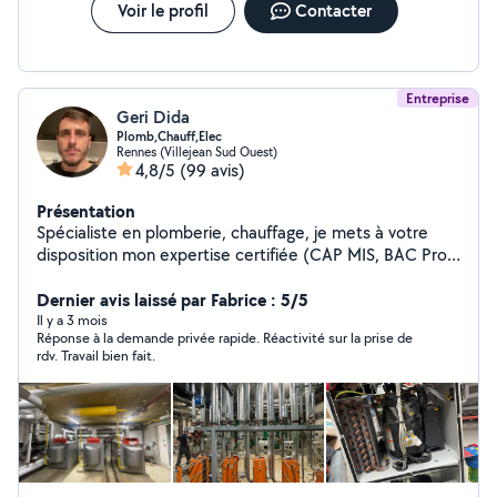
Voir le profil
Contacter
Entreprise
Geri Dida
Plomb,Chauff,Elec
Rennes (Villejean Sud Ouest)
4,8/5
(99 avis)
Présentation
Spécialiste en plomberie, chauffage, je mets à votre
disposition mon expertise certifiée (CAP MIS, BAC Pro
TISEC, BTS FED) pour garantir la performance et la
sécurité de vos installations. Engagé dans l'efficacité
Dernier avis laissé par Fabrice : 5/5
énergétique et le confort de votre espace, je propose
Il y a 3 mois
Réponse à la demande privée rapide. Réactivité sur la prise de
des solutions adaptées à vos besoins, en neuf comme
rdv. Travail bien fait.
en rénovation. Pour un service professionnel et de
qualité, n'hésitez pas à me contacter