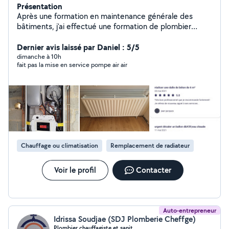
Présentation
Après une formation en maintenance générale des
bâtiments, j'ai effectué une formation de plombier
chauffagiste. Disponible, équipé en matériel et d'un
camion, je suis à votre disposition pour réaliser vos
Dernier avis laissé par Daniel : 5/5
besoins. Je suis particulièrement spécialisé en
dimanche à 10h
fait pas la mise en service pompe air air
rénovations et dépannages et salle de bain clé en main.
Chauffage ou climatisation
Remplacement de radiateur
Voir le profil
Contacter
Auto-entrepreneur
Idrissa Soudjae (SDJ Plomberie Cheffge)
Plombier chauffagiste et sanit