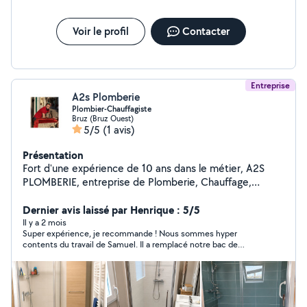
Voir le profil
Contacter
Entreprise
A2s Plomberie
Plombier-Chauffagiste
Bruz (Bruz Ouest)
5/5
(1 avis)
Présentation
Fort d'une expérience de 10 ans dans le métier, A2S
PLOMBERIE, entreprise de Plomberie, Chauffage,
Ventilation et Climatisation, intervient autour de Bruz
(35). J'interviens pour toutes prestations
Dernier avis laissé par Henrique : 5/5
d'aménagement de salle de bain, chauffage, plomberie
Il y a 2 mois
Super expérience, je recommande ! Nous sommes hyper
générale, installation de pompe à chaleur, réparation de
contents du travail de Samuel. Il a remplacé notre bac de
ballon d'eau chaude, climatisation.. La satisfaction de
douche (un sacré chantier !) avec beaucoup de soin et
nos clients (particuliers, collectivités, professionnels)
d'efficacité. En plus d'être très professionnel, ses tarifs sont
est le fruit d'un travail bien fait. Nous assurons un
vraiment raisonnables. Un grand merci à lui. Vous pouvez lui
faire confiance les yeux fermés !
service après-vente de qualité. Des prix avantageux
sont étudiés pour nos clients les plus fidèles. Pourquoi