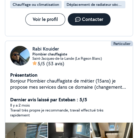
Chauffage ou climatisation
Déplacement de radiateur sèche-serviettes
Voir le profil
Contacter
Particulier
Rabi Kouider
Plombier chauffagiste
Saint-Jacques-de-la-Lande (Le Pigeon Blanc)
5/5
(53 avis)
Présentation
Bonjour Plombier chauffagiste de métier (15ans) je
propose mes services dans ce domaine (changement
wc ,installation en cuivre ,robinet ,ballon d'eau
chaude,lavabo,baignoire.... ) comme je fais des travaux
Dernier avis laissé par Esteban : 5/5
de rénovation salle de bain(carrelage et faïence ) ainsi
Il y a 2 mois
Travail très propre je recommande, travail effectué très
que pose de cuisine travail propres et précis
rapidement