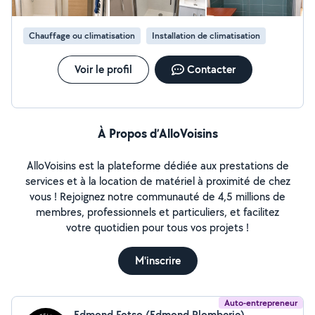
nous faire confiance? Nous nous formons régulièrement
pour répondre aux besoins de notre clientèle. Un
Chauffage ou climatisation
Installation de climatisation
accompagnement et conseils personnalisé, Le service
après-vente est une valeur importante pour nous.
Voir le profil
Contacter
À Propos d’AlloVoisins
AlloVoisins est la plateforme dédiée aux prestations de
services et à la location de matériel à proximité de chez
vous ! Rejoignez notre communauté de 4,5 millions de
membres, professionnels et particuliers, et facilitez
votre quotidien pour tous vos projets !
M'inscrire
Auto-entrepreneur
Edmond Fotso (Edmond Plomberie)