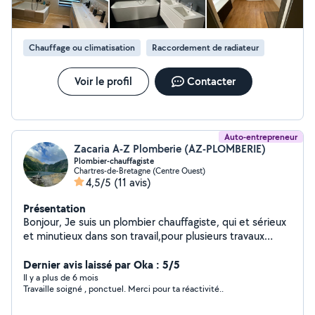
Chauffage ou climatisation
Raccordement de radiateur
Voir le profil
Contacter
Auto-entrepreneur
Zacaria A-Z Plomberie (AZ-PLOMBERIE)
Plombier-chauffagiste
Chartres-de-Bretagne (Centre Ouest)
4,5/5
(11 avis)
Présentation
Bonjour, Je suis un plombier chauffagiste, qui et sérieux
et minutieux dans son travail,pour plusieurs travaux
comme rénovation ou bien création de salle de
bain,j'interviens régulièrement sur des interventions
Dernier avis laissé par Oka : 5/5
dedépannage sanitaire ou chauffage
Il y a plus de 6 mois
Travaille soigné , ponctuel. Merci pour ta réactivité..