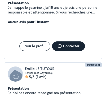
Présentation
Je m'appelle yasmine , j'ai 18 ans et je suis une personne
responsable et attentionnée. Si vous recherchez une
baby-sitter de confiance pour veiller sur vos enfants, je
peux pour vous aider ! Je suis disponible [donner vos
Aucun avis pour l'instant
disponibilités - en journée, en soirée, les weekends ? De
plus si vous avez besoin de quelqu'un pour le soutien
scolaire niveau lycée /college ou primaire je suis là !
Voir le profil
Contacter
Particulier
Emilie LE TUTOUR
Rennes (Les Gayeulles)
5/5
(1 avis)
Présentation
Je n'ai pas encore renseigné ma présentation.