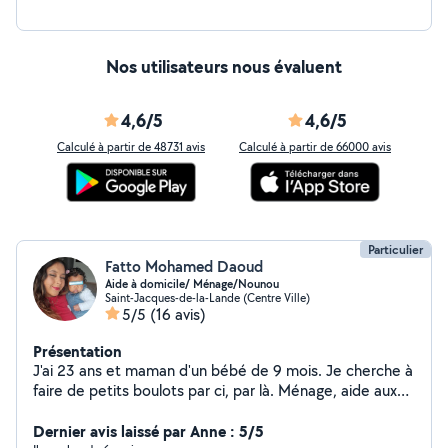
Nos utilisateurs nous évaluent
4,6/5
4,6/5
Calculé à partir de 48731 avis
Calculé à partir de 66000 avis
Particulier
Fatto Mohamed Daoud
Aide à domicile/ Ménage/Nounou
Saint-Jacques-de-la-Lande (Centre Ville)
5/5
(16 avis)
Présentation
J'ai 23 ans et maman d'un bébé de 9 mois. Je cherche à
faire de petits boulots par ci, par là. Ménage, aide aux
devoirs, baby sitting (de préférence à mon domicile)
etc....
Dernier avis laissé par Anne : 5/5