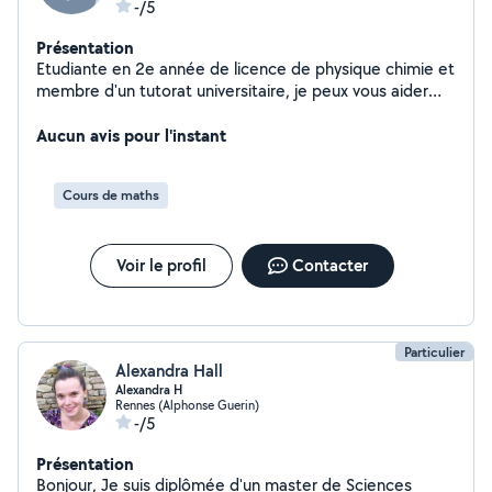
-/5
Présentation
Etudiante en 2e année de licence de physique chimie et
membre d'un tutorat universitaire, je peux vous aider
particulièrement en Mathématiques et en Physique
Chimie.
Aucun avis pour l'instant
Cours de maths
Voir le profil
Contacter
Particulier
Alexandra Hall
Alexandra H
Rennes (Alphonse Guerin)
-/5
Présentation
Bonjour, Je suis diplômée d'un master de Sciences