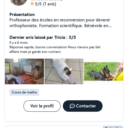
5/5
(1 avis)
Présentation
Professeur des écoles en reconversion pour devenir
orthophoniste. Formation scientifique. Bénévole en
refuge. J'aime bien monter les meubles ikea. Propose : -
cours particuliers (aide aux devoirs, maths CP au
Dernier avis laissé par Tricia : 5/5
supérieur, stimulation élève de maternelle,
Il y a 6 mois
Réponse rapide, bonne conversation Nous n'avons pas fait
entraînements lecture, cours d'orthographe, cours de
affaire mais je garde son contact.
physique chimie/SVT...) - petsitting (promenades ou
visites à domicile) Possibilité de paiement par CESU
pour les cours particuliers, ou pour les promenades pour
personnes dépendantes.
Cours de maths
Voir le profil
Contacter