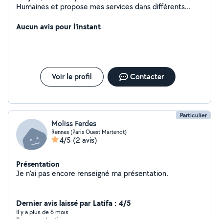
Humaines et propose mes services dans différents
domaines, principalement pour des cours particuliers ou
de la garde d'animaux.
Aucun avis pour l'instant
Voir le profil
Contacter
Particulier
Moliss Ferdes
Rennes (Paris Ouest Martenot)
4/5
(2 avis)
Présentation
Je n'ai pas encore renseigné ma présentation.
Dernier avis laissé par Latifa : 4/5
Il y a plus de 6 mois