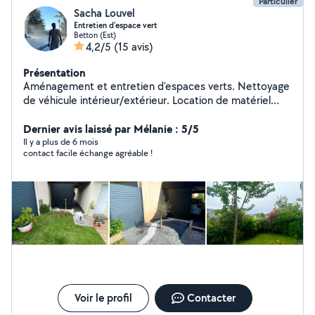
Particulier
Sacha Louvel
Entretien d'espace vert
Betton (Est)
4,2/5
(15 avis)
Présentation
Aménagement et entretien d'espaces verts. Nettoyage
de véhicule intérieur/extérieur. Location de matériel
pour nettoyage de véhicule et outillage pour l'entretien
d'espaces verts.
Dernier avis laissé par Mélanie : 5/5
Il y a plus de 6 mois
contact facile échange agréable !
Voir le profil
Contacter