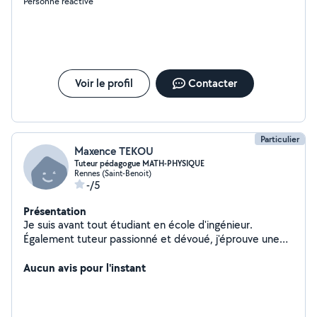
Personne réactive
Voir le profil
Contacter
Particulier
Maxence TEKOU
Tuteur pédagogue MATH-PHYSIQUE
Rennes (Saint-Benoit)
-/5
Présentation
Je suis avant tout étudiant en école d'ingénieur.
Également tuteur passionné et dévoué, j'éprouve une
immense satisfaction à guider mes élèves (lycéens ou
en 1ère année d'université)vers la réussite. Ma capacité
Aucun avis pour l'instant
à communiquer avec empathie et à ajuster mes
méthodes d'enseignement en fonction des besoins
individuels crée un lien significatif avec mes apprenants.