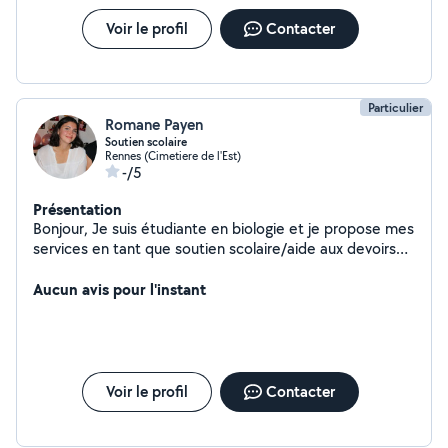
Voir le profil
Contacter
Particulier
Romane Payen
Soutien scolaire
Rennes (Cimetiere de l'Est)
-/5
Présentation
Bonjour, Je suis étudiante en biologie et je propose mes
services en tant que soutien scolaire/aide aux devoirs
du collège à la terminale dans les matières scientifiques
(mathématiques/SVT/physique/chimie)
Aucun avis pour l'instant
Voir le profil
Contacter