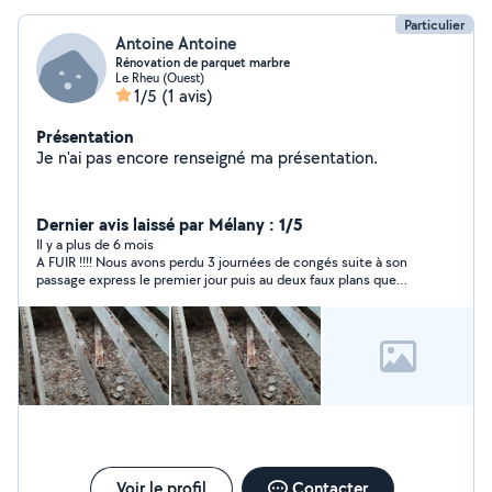
Particulier
Antoine Antoine
Rénovation de parquet marbre
Le Rheu (Ouest)
1/5
(1 avis)
Présentation
Je n'ai pas encore renseigné ma présentation.
Dernier avis laissé par Mélany : 1/5
Il y a plus de 6 mois
A FUIR !!!! Nous avons perdu 3 journées de congés suite à son
passage express le premier jour puis au deux faux plans que
nous a mi cette personne !!!! Excuses bidons, messages jamais
reçus ou en pleine nuit soit disant. Ensuite, PLUS AUCUNE
NOUVELLE du jour au lendemain, aucune réponse (on lui
demandait simplement quand est ce qu’il pensait pouvoir
revenir) !! Il est parti avec mon plan et n’a pas eu la politesse de
me le rapporter malgré ma demande ! Incorrect et pas
professionnel !!
Voir le profil
Contacter