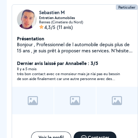
Particulier
Sebastien M
Entretien Automobiles
Rennes (Cimetiere du Nord)
4,3/5
(11 avis)
Présentation
Bonjour , Professionnel de l automobile depuis plus de
15 ans , je suis prêt à proposer mes services. N'hésitez
pas a me contacter, je répondrai à toutes demandes (
Revision/Entretien, Freinage, Pneumatiques,
Dernier avis laissé par Annabelle : 3/5
Climatisation, Distribution, Embrayage, Diagnostic... ) A
Il y a 5 mois
très bon contact avec ce monsieur mais je n'ai pas eu besoin
très bientôt !
de son aide finalement car une autre personne avec des
disponibilités plus rapidement. merci a lui pour sa rapidité de
réponse à ma demande !
Voir le profil
Contacter