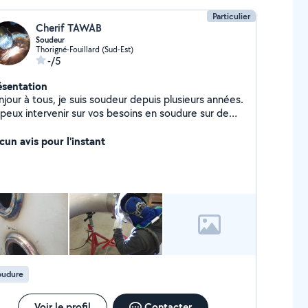
Particulier
Cherif TAWAB
Soudeur
Thorigné-Fouillard (Sud-Est)
-/5
ésentation
jour à tous, je suis soudeur depuis plusieurs années.
 peux intervenir sur vos besoins en soudure sur de
nox et de l'acier. J'ai l'habitude de travailler sur de
ojets avec un grande exigence de qualité notamment
cun avis pour l'instant
 les finitions.N'hésitez pas à me contacter!
oudure
Voir le profil
Contacter