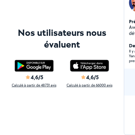
Pr
Av
Nos utilisateurs nous
dét
In
évaluent
si
De
prob
Il 
Yan
ri
pre
per
de
d'amé
4,6/5
4,6/5
pr
Calculé à partir de 48731 avis
Calculé à partir de 66000 avis
un