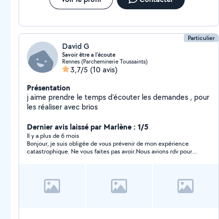
Particulier
David G
Savoir être a l'écoute
Rennes (Parcheminerie Toussaints)
3,7/5
(10 avis)
Présentation
j aime prendre le temps d'écouter les demandes , pour
les réaliser avec brios
Dernier avis laissé par Marlène : 1/5
Il y a plus de 6 mois
Bonjour, je suis obligée de vous prévenir de mon expérience
catastrophique. Ne vous faites pas avoir.Nous avions rdv pour
construire un abris. Il est venu , en retard , et a commencé à
construire cet abri pendant que je n'étais pas là car j'avais
d'autres rdv. Il m'a rappelé en me disant qu'il y avait une pièce
de cassé et qu'il faudrait fixer un autre rdv car il allait souder la
pièce et terminer a construire cet abris un autre jour. J'ai été
obligé de le payer pour qu'il revienne.aujourd'hui, je n'ai plus de
nouvelle . Il lit mes msg sans me répondre. je me trouve avec
un abris que je ne peux pas renvoyer et 100 euros en moins. Je