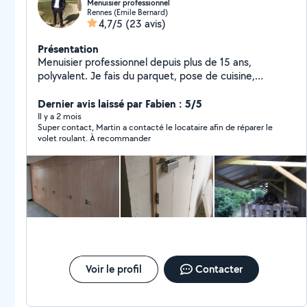
Menuisier professionnel
Rennes (Emile Bernard)
4,7/5
(23 avis)
Présentation
Menuisier professionnel depuis plus de 15 ans,
polyvalent. Je fais du parquet, pose de cuisine,
dressing sur mesure .. Menuiserie intérieure comme
extérieur. Cloison sèche et faux plafond Et bien sûr
Dernier avis laissé par Fabien : 5/5
toutes genres de bricoles Je suis minutieux et pro
Il y a 2 mois
Super contact, Martin a contacté le locataire afin de réparer le
quelques soit la mission !
volet roulant. À recommander
Voir le profil
Contacter