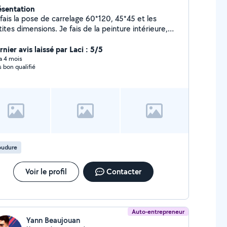
ésentation
 fais la pose de carrelage 60*120, 45*45 et les
ites dimensions. Je fais de la peinture intérieure,
se placoplâtre. Pose des ouvrages en menuiserie
s, aluminium, acier ( porte des garages, Abri jardin,
nier avis laissé par Laci : 5/5
gola, porte motorisée et portail motorisé, verrière
 a 4 mois
s bon qualifié
 séparation, escalier...) Montage des meubles
sine et wc.
oudure
Voir le profil
Contacter
Auto-entrepreneur
Yann Beaujouan