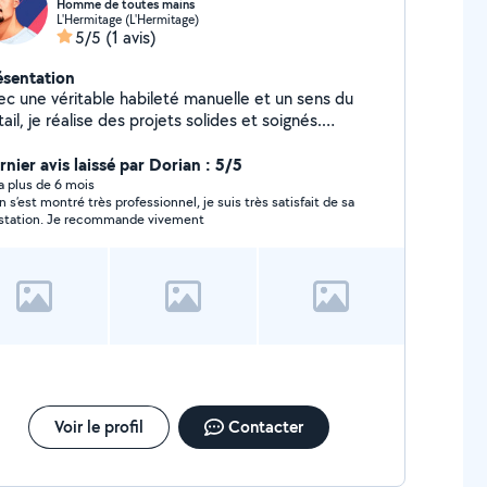
Homme de toutes mains
L'Hermitage (L'Hermitage)
5/5
(1 avis)
ésentation
ec une véritable habileté manuelle et un sens du
ail, je réalise des projets solides et soignés.
génieux et autonome, je sais m'adapter à toutes les
tuations et trouver des solutions efficaces, même aux
rnier avis laissé par Dorian : 5/5
lèmes les plus complexes. Mon atelier personnel,
y a plus de 6 mois
n s’est montré très professionnel, je suis très satisfait de sa
chement équipé en outillage et en machines, me
station. Je recommande vivement
met de concrétiser des projets variés, qu'il s'agisse
 réparations, de créations sur mesure ou
nagements complets. Passionné et patient, je
ends plaisir à donner vie à mes idées et à redonner
e seconde jeunesse aux objets et aux espaces.
Voir le profil
Contacter