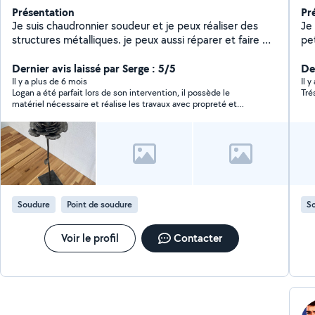
Présentation
Pr
Je suis chaudronnier soudeur et je peux réaliser des
Je
structures métalliques. je peux aussi réparer et faire du
pet
sur-mesure dans le mobilier avec toutes sortes de
po
métaux acier inox aluminium . je dispose d'un atelier et
Dernier avis laissé par Serge : 5/5
boi
Der
d'outils mais également un grand utilitaire 10 m3 qui
per
Il y a plus de 6 mois
Il y
Logan a été parfait lors de son intervention, il possède le
Tré
peut servir pour déplacer du mobilier . Je fais
de
matériel nécessaire et réalise les travaux avec propreté et
également des formations de soudure MiG/ MAG
cui
dextérité. Je referais appel à ses services en cas de besoin.
(semi automatique )+MMA ( soudure a l'arc ) + TIG .
Pour plus d'infos n'hésitez pas à me contacter
Instagram : logansoudedurement Site internet :
soudurennaise
Soudure
Point de soudure
S
Voir le profil
Contacter