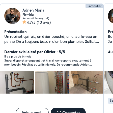
Particulier
Adrien Morla
Plombier
Rennes (Cleunay Est)
4,7/5
(10 avis)
Présentation
Pr
Un robinet qui fuit, un évier bouché, un chauffe-eau en
Bon
panne On a toujours besoin d'un bon plombier. Sollicité
Je
pour des dépannages en urgence, je peux également
l'i
intervenir sur des travaux de plus longues durées :
Dernier avis laissé par Olivier : 5/5
pr
Au
Dépannages Installations sanitaires Chauffage
sur
Il y a plus de 6 mois
Super dispo et arrangeant , et travail correspond exactement à
Pratiquant la plomberie depuis maintenant 7 ans, je
mon besoin Résultat et tarifs nickels. Je recommande Adrien
serais à l'écoute et je vous accompagnerai avec soin
et vais refaire appel à ses services
dans vos travaux. A très vite
S
Voir le profil
Contacter