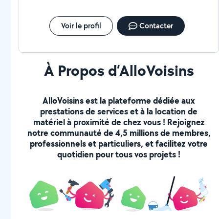
devais faire cet abris pour laisser mon logement car je n'ai plus
d'argent. J'ai essayer de proposer d'autres solutions mais pas de
réponse. Je changerai mon avis si la situation change. N'ayez
Voir le profil
Contacter
pas confiance.Les faux avis ça existe.incompétent,c'est un
escroc et un menteur qui joue avec "la Maladie de sa femme"
pour être jamais dispo que.des paroles
À Propos d’AlloVoisins
AlloVoisins est la plateforme dédiée aux
prestations de services et à la location de
matériel à proximité de chez vous ! Rejoignez
notre communauté de 4,5 millions de membres,
professionnels et particuliers, et facilitez votre
quotidien pour tous vos projets !