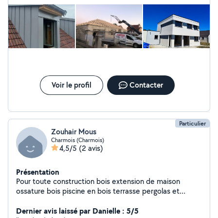
artisans spécialisés et expérimentés dans les domaines
de la toiture, de la charpente, du revêtement de
façade, de l'isolation, de la plaquisterie et nous faisons
aussi de petits travaux de maçonnerie, de la mise en
peinture, de la pose de parquet... Notre travail est
soigné et rapide et nous utilisons des matériaux de
qualité.
Voir le profil
Contacter
Particulier
Zouhair Mous
Charmois (Charmois)
4,5/5
(2 avis)
Présentation
Pour toute construction bois extension de maison
ossature bois piscine en bois terrasse pergolas et
aménagement exterieur terrassement
Dernier avis laissé par Danielle : 5/5