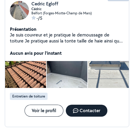
Cedric Egloff
Cédric
Belfort (Forges-Miotte-Champ de Mars)
-/5
Présentation
Je suis couvreur et je pratique le demoussage de
toiture Je pratique aussi la tonte taille de haie ainsi que
de l'élagage Je pratique également l'étanchéité bitumé
ainsi que l'étanchéité pvc Mise en peinture plafond et
Aucun avis pour l'instant
mur
Entretien de toiture
Voir le profil
Contacter