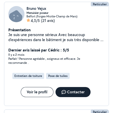
Particulier
Bruno Vejux
Menuisier poseur
Belfort (Forges-Miotte-Champ de Mars)
4,3/5
(21 avis)
Présentation
Je suis une personne sérieux Avec beaucoup
d'expériences dans le bâtiment je suis très disponible et
je possède beaucoup de matériel et aussi une
remorque Je suis ouvertà pas mal de petits travaux à
Dernier avis laissé par Cédric : 5/5
faire chez des personnes
Il y a 2 mois
Parfait ! Personne agréable , soigneux et efficace. Je
recommande .
Entretien de toiture
Pose de tuiles
Voir le profil
Contacter
Particulier