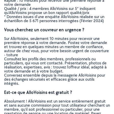
Rapide : 10 minutes pour recevoir une première réponse à
votre demande
Qualité / prix : 4 membres AlloVoisins sur 5* indiquent
qu’AlloVoisins propose un bon rapport qualité/prix
* Données issues d’une enquête AlloVoisins réalisée sur un
échantillon de 5 671 personnes interrogées (Février 2024)
Vous cherchez un couvreur en urgence ?
Sur AlloVoisins, seulement 10 minutes pour recevoir une
première réponse à votre demande. Postez votre demande
et trouvez en quelques minutes un membre de confiance,
autour de chez vous, pour votre besoin urgent de couverture
- toiture
Consultez les profils des membres, professionnels ou
particuliers, qui vous ont contacté. Présentation, photos de
réalisation, expertises, avis : trouvez l'offreur idéal, adapté à
votre demande et à votre budget.
Conversez ensemble depuis la messagerie AlloVoisins pour
des échanges sécurisés et efficaces grâce aux outils
intégrés.
Est-ce que AlloVoisins est gratuit ?
Absolument ! AlloVoisins est un service entièrement gratuit
et sans aucune commission pour tout utilisateur cherchant un
membre, qu’il soit professionnel ou particulier, pour une
prestation de service ou une location de matériel. Payez