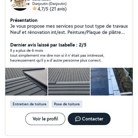
Danjoutin (Danjoutin)
4,7/5
(21 avis)
Présentation
Je vous propose mes services pour tout type de travaux
Neuf et rénovation int/ext. Peinture/Plaque de plâtre
Maçonnerie/terrassement/démolition Charpente
couverture zinguerie remplacement tuile Travail soigné
Dernier avis laissé par Isabelle : 2/5
et propre Zéro sept, soixante et onze, quatre vingt cinq,
Il y a plus de 6 mois
tout simplement me dire non si il n' était pas intéressé,
vingt neuf Zéro un
heureusement qu'il y a d' autre personne plus correct.
Entretien de toiture
Pose de toiture
Voir le profil
Contacter