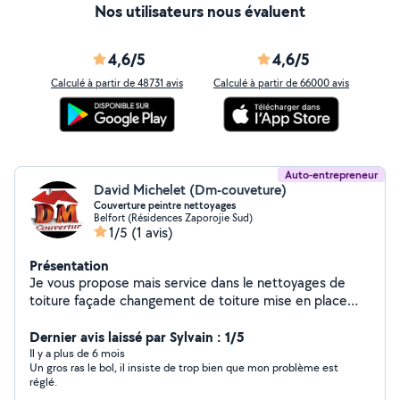
Nos utilisateurs nous évaluent
4,6/5
4,6/5
Calculé à partir de 48731 avis
Calculé à partir de 66000 avis
Auto-entrepreneur
David Michelet (Dm-couveture)
Couverture peintre nettoyages
Belfort (Résidences Zaporojie Sud)
1/5
(1 avis)
Présentation
Je vous propose mais service dans le nettoyages de
toiture façade changement de toiture mise en place
des peinture de façades faîtage à sec ou o ciment
spécialisé dans dans tout se qui est rénovation extérieur
Dernier avis laissé par Sylvain : 1/5
de préférence
Il y a plus de 6 mois
Un gros ras le bol, il insiste de trop bien que mon problème est
réglé.