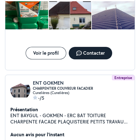
Voir le profil
Contacter
Entreprise
ENT GOKMEN
CHARPENTIER COUVREUR FACADIER
Cunelières (Cunelières)
-/5
Présentation
ENT BAYGUL - GOKMEN - ERC BAT TOITURE
CHARPENTE FACADE PLAQUISTERIE PETITS TRAVAUX
DE MACONNERIE ET AUTRES GROUPEMENT DE
PROFESSIONNELS Bonjour, Nous sommes plusieurs
Aucun avis pour l'instant