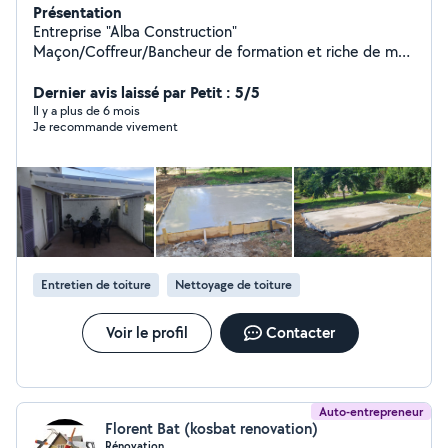
Présentation
Entreprise "Alba Construction"
Maçon/Coffreur/Bancheur de formation et riche de mon
expérience dans le Bâtiment depuis plusieurs années, je
vous propose mes services pour réaliser tous vos
Dernier avis laissé par Petit : 5/5
travaux Intérieur/Extérieur, Neuf/Renovation... N'hésitez
Il y a plus de 6 mois
Je recommande vivement
pas à me contacter pour discuter ensemble dans un
premier temps... Je suis ouvert à toutes vos
demandes... PS: "Auto-entrepreneur" mais pas voleur, à
bon entendeur... Bien cordialement, Léonard BARO.
Entretien de toiture
Nettoyage de toiture
Voir le profil
Contacter
Auto-entrepreneur
Florent Bat (kosbat renovation)
Rénovation