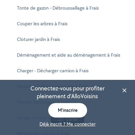
Tonte de gazon - Débroussaillage à Frais
Couper les arbres à Frais
Cloturer jardin à Frais
Déménagement et aide au déménagement à Frais
Charger - Décharger camion à Frais
Réparateur électroménager à Frais
Connectez-vous pour profiter
pleinement d'AlloVoisins
Peindre carrosserie à Frais
M'inscrire
Lavage voiture à Frais
Carte
Déjà inscrit ? Me connecter
Mécanicien voiture à Frais