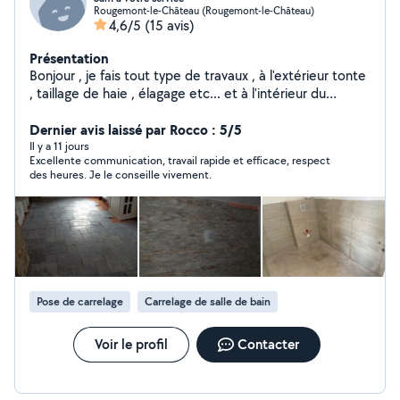
Rougemont-le-Château (Rougemont-le-Château)
4,6/5
(15 avis)
Présentation
Bonjour , je fais tout type de travaux , à l'extérieur tonte
, taillage de haie , élagage etc... et à l'intérieur du
carrelage , parquet , placo , peinture , montage de
meuble salle de bain ou cuisine , plomberie .et encore
Dernier avis laissé par Rocco : 5/5
bcp d'autres choses , à bientôt chez vous pour .. en
Il y a 11 jours
Excellente communication, travail rapide et efficace, respect
fonction de vos besoins , facturation par vous en
des heures. Je le conseille vivement.
chèque emploi service CESU. Ou autrement.. 20/heure
Pose de carrelage
Carrelage de salle de bain
Voir le profil
Contacter