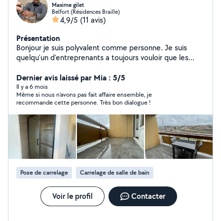
Maxime gilet
Belfort (Résidences Braille)
4,9/5
(11 avis)
Présentation
Bonjour je suis polyvalent comme personne. Je suis
quelqu'un d'entreprenants a toujours vouloir que les
choses soit bien faite. Je vous laisse me contacter afin
de savoir si vous seriez intéressés par mes prestations
Dernier avis laissé par Mia : 5/5
Il y a 6 mois
Même si nous n'avons pas fait affaire ensemble, je
recommande cette personne. Très bon dialogue !
Pose de carrelage
Carrelage de salle de bain
Voir le profil
Contacter