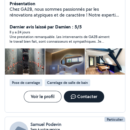
Présentation
Chez GA2B, nous sommes passionnés par les
rénovations atypiques et de caractère ! Notre expertise
en rénovation, réagencement et changement d'usage,
nous permet de livrer des projets clés en main, tous
Dernier avis laissé par Damien : 5/5
corps d'état. À la fois marchands de biens et société de
Il y a 24 jours
Une prestation remarquable. Les intervenants de GA2B aiment
rénovation, nous disposons en interne d'une équipe de
le travail bien fait, sont connaisseurs et sympathiques. Je
spécialistes: Architecte, décorateur, plaquiste,
recommande absolument.
carreleur, peintre, poseur de sol, menuisier, cuisiniste,
sanitaire. Que ce soit pour une rénovation complète, un
réagencement ou simplement pour moderniser votre
intérieur, nous vous accompagnons à chaque étape du
chantier, toujours avec le confort d'avoir un interlocuteur
unique du premier coup de crayon, à l'émotion de la
Pose de carrelage
Carrelage de salle de bain
réception. Spécialiste de la cuisine & de la salle de bain
Déplacement sur 68, 67, 90, 25
Voir le profil
Contacter
Particulier
Samuel Podevin
Sam à votre service