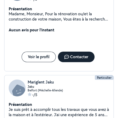
Présentation
Madame, Monsieur, Pour la rénovation ou/et la
construction de votre maison, Vous êtes à la recherche
de personnes dotées des compétences nécessaires
pour concrétiser votre projet ; Alors l'entreprise Renov
Aucun avis pour l'instant
Edy et Yoann vous propose ses services. Pour exprimer
notre savoir-faire formé par notre expérience dans le
domaine de l'électricité, de la rénovation, de la
maçonnerie,charpente zinguerie... À la recherche de
chantiers dans tout corp d'etat Nous restons à votre
Voir le profil
Contacter
écoute pour répondre à vos attentes. Organisés,
polyvalents et rigoureux nous vous laissons ci-joint nos
coordonnées pour tout renseignements éventuels et
restons à votre entière disponibilité pour y répondre.
Particulier
Mariglent Jaku
Jaku
Belfort (Méchelle-Allende)
-/5
Présentation
Je suis prêt à accomplir tous les travaux que vous avez à
la maison et à l'extérieur. J'ai une expérience de 5 ans