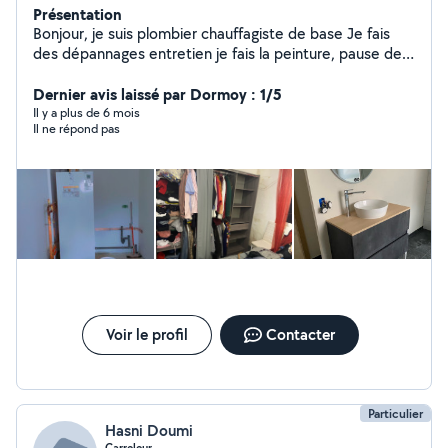
Présentation
Bonjour, je suis plombier chauffagiste de base Je fais
des dépannages entretien je fais la peinture, pause de
carrelage, et je bricole sur beaucoup de choses
également
Dernier avis laissé par Dormoy : 1/5
Il y a plus de 6 mois
Il ne répond pas
Voir le profil
Contacter
Particulier
Hasni Doumi