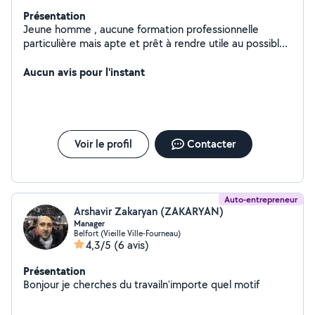
Présentation
Jeune homme , aucune formation professionnelle
particulière mais apte et prêt à rendre utile au possible ,
si je me propose à une aide c'est que je me sens
capable de répondre aux besoins
Aucun avis pour l'instant
Voir le profil
Contacter
Auto-entrepreneur
Arshavir Zakaryan (ZAKARYAN)
Manager
Belfort (Vieille Ville-Fourneau)
4,3/5
(6 avis)
Présentation
Bonjour je cherches du travailn'importe quel motif