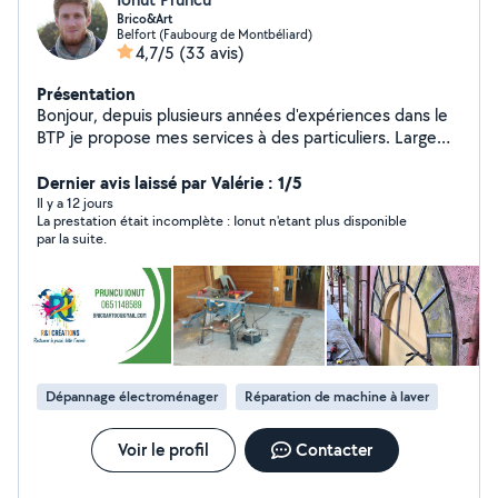
Brico&Art
Belfort (Faubourg de Montbéliard)
4,7/5
(33 avis)
Présentation
Bonjour, depuis plusieurs années d'expériences dans le
BTP je propose mes services à des particuliers. Large
choix d'interventions et a des prix attractifs. Les qualités
principales de mon travail sont ponctualité, écoute et
Dernier avis laissé par Valérie : 1/5
travail bien fait.
Il y a 12 jours
La prestation était incomplète : Ionut n'etant plus disponible
par la suite.
Dépannage électroménager
Réparation de machine à laver
Voir le profil
Contacter