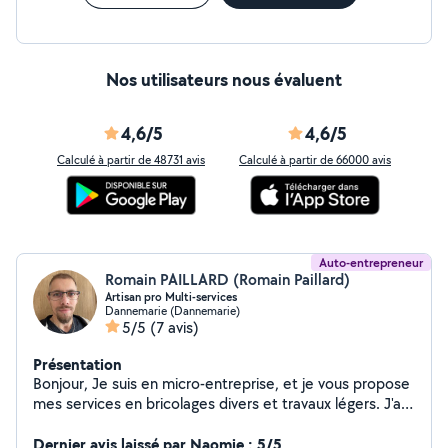
Nos utilisateurs nous évaluent
4,6/5
4,6/5
Calculé à partir de 48731 avis
Calculé à partir de 66000 avis
Auto-entrepreneur
Romain PAILLARD (Romain Paillard)
Artisan pro Multi-services
Dannemarie (Dannemarie)
5/5
(7 avis)
Présentation
Bonjour, Je suis en micro-entreprise, et je vous propose
mes services en bricolages divers et travaux légers. J'ai
toujours aimé travailler de mes mains, j'ai appris au fur et
à mesure de mes chantiers. Je suis un "touche-à-tout".
Dernier avis laissé par Naomie : 5/5