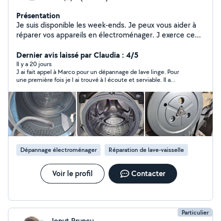
Présentation
Je suis disponible les week-ends. Je peux vous aider à
réparer vos appareils en électroménager. J exerce ce
métier depuis quelques années dans une entreprise
spécialisé. Au plaisir.
Dernier avis laissé par Claudia : 4/5
Il y a 20 jours
J ai fait appel à Marco pour un dépannage de lave linge. Pour
une première fois je l ai trouvé à l écoute et serviable. Il a
trouvé la panne de suite et le lave linge refonctionne. Je ferai
appel à lui sans souci
Dépannage électroménager
Réparation de lave-vaisselle
Voir le profil
Contacter
Particulier
Ionut Pruncu