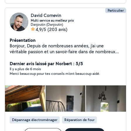
Particulier
David Cornevin
Multi service au meilleur prix
Danjoutin (Danjoutin)
4,9/5
(203 avis)
Présentation
Bonjour, Depuis de nombreuses années, j'ai une
véritable passion et un savoir-faire dans de nombreux
domaines de bricolage . Je suis autodidacte et
polyvalent, C'est pour cela que j'ai décidé de proposé
Dernier avis laissé par Norbert : 5/5
mon aide sur ce site. Je peux aussi vous débarrasser
Il y a plus de 6 mois
Merci beaucoup pour tes conseils m’ont beaucoup aidé.
des encombrants, vide maison et déchetterie. Je suis
sérieux, ponctuel et motivé. N'hésitez pas à m'envoyer
votre demande, Je suis toujours disponible pour
répondre à vos attentes. Bien cordialement, David
Dépannage électroménager
Réparation de four