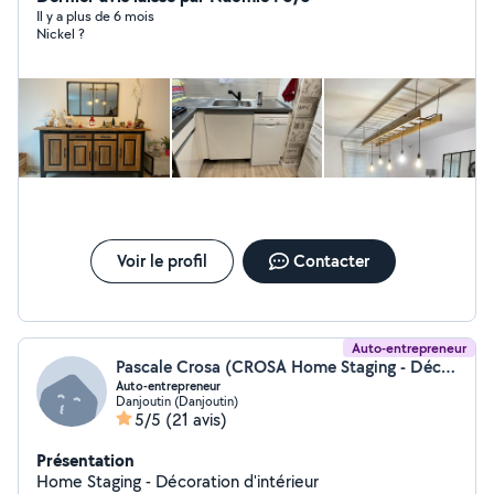
Le travail bien fait et la satisfaction client sont mes
Il y a plus de 6 mois
Nickel ?
priorités. J'exerce cette activité-passion en parallèle de
mon métier, et je suis donc principalement disponible
en fin de journée, ou le week-end. N'hésitez pas à me
contacter selon vos besoins. Au plaisir de vous aider
tout bientôt ! Romain.
Voir le profil
Contacter
Auto-entrepreneur
Pascale Crosa (CROSA Home Staging - Décoration)
Auto-entrepreneur
Danjoutin (Danjoutin)
5/5
(21 avis)
Présentation
Home Staging - Décoration d'intérieur