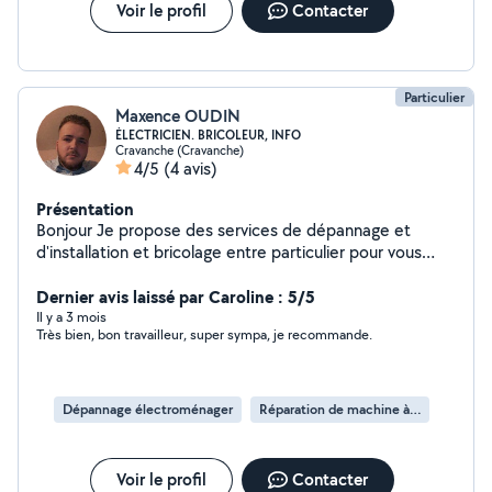
Voir le profil
Contacter
Particulier
Maxence OUDIN
ÉLECTRICIEN. BRICOLEUR, INFO
Cravanche (Cravanche)
4/5
(4 avis)
Présentation
Bonjour Je propose des services de dépannage et
d'installation et bricolage entre particulier pour vous
aider n'hésitez pas à me contacter, arrangeant comme
tout je me ferrais plaisir de vous portez solutions à vos
Dernier avis laissé par Caroline : 5/5
demandes
Il y a 3 mois
Très bien, bon travailleur, super sympa, je recommande.
Dépannage électroménager
Réparation de machine à laver
Voir le profil
Contacter