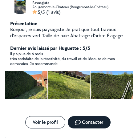
Paysagiste
Rougemont-le-Château (Rougemont-le-Château)
5/5
(1 avis)
Présentation
Bonjour, je suis paysagiste Je pratique tout travaux
d'espaces vert Taille de haie Abattage d'arbre Élagage
Tonte Débroussaillage Déduction d'impôt Devis,
déplacement gratuit
Dernier avis laissé par Huguette : 5/5
Il y a plus de 6 mois
très satisfaite de la réactivité, du travail et de l'écoute de mes
demandes. Je recommande.
Voir le profil
Contacter