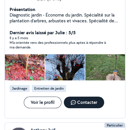
Présentation
Diagnostic jardin - Économe du jardin. Spécialité sur la
plantation d'arbres, arbustes et vivaces. Spécialité de
conduite de haie par plessage. Amélioration du sol et
de la santé globale du jardin pour une meilleure
Dernier avis laissé par Julie : 5/5
résilience face aux aléas du climat local. Recherche de
Il y a 5 mois
M'a orientée vers des professionnels plus aptes à répondre à
solutions sur mesure visant à réduire les besoins
ma demande.
d'intervention sur le long terme. Outils manuels
principalement, donc travail silencieux possible. Travail
de jardinage que j'essaie de baser avant tout sur les
connaissances en terme de physiologie végétale, de
biodiversité et de podologie.
Jardinage
Entretien de jardin
Voir le profil
Contacter
Particulier