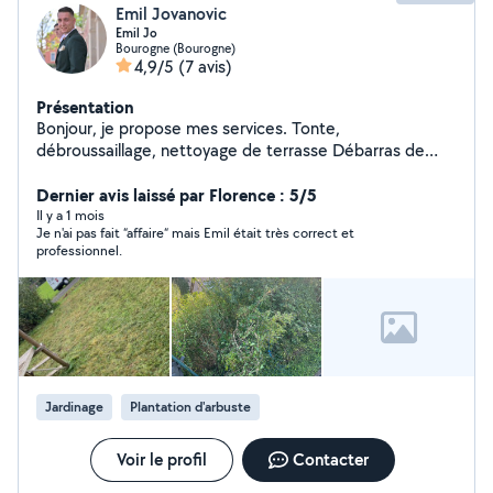
Emil Jovanovic
Emil Jo
Bourogne (Bourogne)
4,9/5
(7 avis)
Présentation
Bonjour, je propose mes services. Tonte,
débroussaillage, nettoyage de terrasse Débarras de
gravas ou déchèterie Déménagement Petit travaux
Accepte les contrat CESU Au plaisir d'échanger avec
Dernier avis laissé par Florence : 5/5
vous
Il y a 1 mois
Je n'ai pas fait “affaire“ mais Emil était très correct et
professionnel.
Jardinage
Plantation d'arbuste
Voir le profil
Contacter