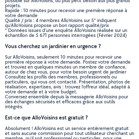
possible sur AlloVoisins, du plus petit besoin aux plus grands
projets.
Rapide : 10 minutes pour recevoir une première réponse à
votre demande
Qualité / prix : 4 membres AlloVoisins sur 5* indiquent
qu’AlloVoisins propose un bon rapport qualité/prix
* Données issues d’une enquête AlloVoisins réalisée sur un
échantillon de 5 671 personnes interrogées (Février 2024)
Vous cherchez un jardinier en urgence ?
Sur AlloVoisins, seulement 10 minutes pour recevoir une
première réponse à votre demande. Postez votre demande
et trouvez en quelques minutes un membre de confiance,
autour de chez vous, pour votre besoin urgent de jardinier
Consultez les profils des membres, professionnels ou
particuliers, qui vous ont contacté. Présentation, photos de
réalisation, expertises, avis : trouvez l'offreur idéal, adapté à
votre demande et à votre budget.
Conversez ensemble depuis la messagerie AlloVoisins pour
des échanges sécurisés et efficaces grâce aux outils
intégrés.
Est-ce que AlloVoisins est gratuit ?
Absolument ! AlloVoisins est un service entièrement gratuit
et sans aucune commission pour tout utilisateur cherchant un
membre, qu’il soit professionnel ou particulier, pour une