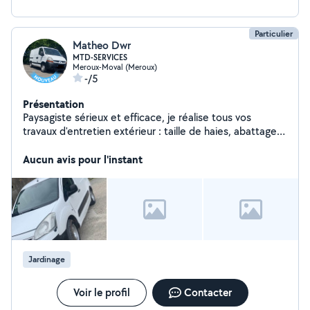
Particulier
Matheo Dwr
MTD-SERVICES
Meroux-Moval (Meroux)
-/5
Présentation
Paysagiste sérieux et efficace, je réalise tous vos
travaux d'entretien extérieur : taille de haies, abattage
d'arbres, débarras de jardins et de terrains. Travail
soigné, intervention rapide et devis gratuit.
Aucun avis pour l'instant
Jardinage
Voir le profil
Contacter