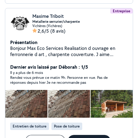
Entreprise
Maxime Triboit
Metallerie serrurier/charpente
Vichères (Vichères)
2,6/5
(8 avis)
Présentation
Bonjour Max Eco Services Realisation d ouvrage en
ferronnerie d art , charpente couverture. J aime
beaucoup les métiers manuels et surtout le travail a l
ancienne tel que équarrissage des poutres bois et le
Dernier avis laissé par Déborah : 1/5
travail a la forge . Je suis disponible pour tout demande
Il y a plus de 6 mois
Rendez vous prévue ce matin 9h. Personne en vue. Pas de
pour des projets sur mesure
réponses depuis hier Je ne recommande pas
Entretien de toiture
Pose de toiture