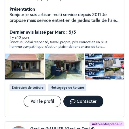
Présentation
Bonjour je suis artisan multi service depuis 2011 Je
propose mais service entretien de jardins taille de haies
tontes de pelouse élagage abattage d'arbres
Nettoyage toiture anti mousse hydrofuge Pose papier
Dernier avis laissé par Marc : 5/5
peint Peinture intérieur extérieur Nettoyage gouttière
Il y a 10 jours
Ponctuel, délai respecté, travail propre, prix correct et en plus
Maçonnerie Pose clôture rigide Pose portail Dalle béton
homme sympathique, c'est un plaisir de rencontrer de tels
Création, terrasse sur-mesure Construction, abri de
artisans ! Merci Sandy , je te rappellerai
jardin chalet Service qualité au meilleur prix Facilités de
paiement en 3 fois sans frais Devis et déplacement
gratuit
Entretien de toiture
Nettoyage de toiture
Voir le profil
Contacter
Auto-entrepreneur
Gaulier GAULIER (Gaulier David)