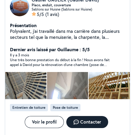
Placo, enduit, couverture
Sablons sur Huisne (Sablons sur Huisne)
5/5
(1 avis)
Présentation
Polyvalent, j'ai travaillé dans ma carrière dans plusieurs
secteurs tel que la menuiserie, la charpente, la
couverture, le placo et les bandes.
Dernier avis laissé par Guillaume : 5/5
Il y a 3 mois
Une très bonne prestation du début à la fin ! Nous avons fait
appel à David pour la rénovation d'une chambre (pose de
plancher massif, plinthes, enduits, peintures et huilage). Le
résultat est au-delà de nos espérances ! David est un artisan
minutieux qui a le souci du détail et du travail bien fait. Il a su
parfaitement s'adapter aux contraintes de notre maison et na
investi le temps nécessaire pour nous offrir des finitions
impeccables. En plus d'être un expert dans son domaine, il est
très sympathique, à l'écoute et d'excellent conseil. Nous ferons
de nouveau appel à lui sans hésiter pour nos futurs chantiers.
Entretien de toiture
Pose de toiture
Je le recommande les yeux fermés !
Voir le profil
Contacter