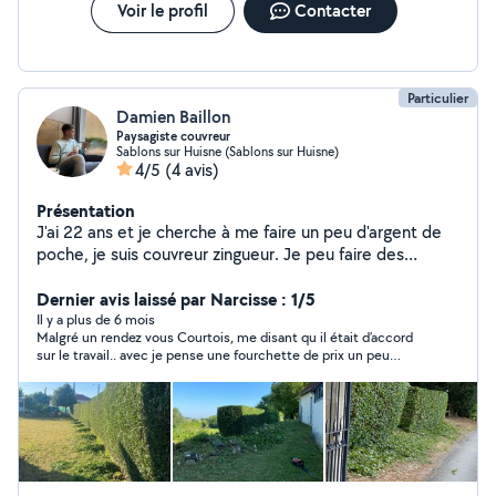
Voir le profil
Contacter
Particulier
Damien Baillon
Paysagiste couvreur
Sablons sur Huisne (Sablons sur Huisne)
4/5
(4 avis)
Présentation
J'ai 22 ans et je cherche à me faire un peu d'argent de
poche, je suis couvreur zingueur. Je peu faire des
démoussage à gratté et au nettoyage haute pression
Pose de velux et volet roulant électrique
Dernier avis laissé par Narcisse : 1/5
Il y a plus de 6 mois
Malgré un rendez vous Courtois, me disant qu il était d’accord
sur le travail.. avec je pense une fourchette de prix un peu
haute ( que je n ai pas discuté), ne répond pas à mes
sollicitations , pour définir sa venue … j ai donc fait venir une
autre personne Je ne comprends pas cette impolitesse, il
suffit simplement de dire non… cela ne m intéresse pas (plus
).. être poli tout simplement et ne pas faire perdre son temps
aux autres …