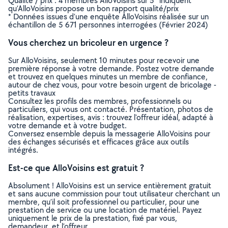
Qualité / prix : 4 membres AlloVoisins sur 5* indiquent
qu’AlloVoisins propose un bon rapport qualité/prix
* Données issues d’une enquête AlloVoisins réalisée sur un
échantillon de 5 671 personnes interrogées (Février 2024)
Vous cherchez un bricoleur en urgence ?
Sur AlloVoisins, seulement 10 minutes pour recevoir une
première réponse à votre demande. Postez votre demande
et trouvez en quelques minutes un membre de confiance,
autour de chez vous, pour votre besoin urgent de bricolage -
petits travaux
Consultez les profils des membres, professionnels ou
particuliers, qui vous ont contacté. Présentation, photos de
réalisation, expertises, avis : trouvez l'offreur idéal, adapté à
votre demande et à votre budget.
Conversez ensemble depuis la messagerie AlloVoisins pour
des échanges sécurisés et efficaces grâce aux outils
intégrés.
Est-ce que AlloVoisins est gratuit ?
Absolument ! AlloVoisins est un service entièrement gratuit
et sans aucune commission pour tout utilisateur cherchant un
membre, qu’il soit professionnel ou particulier, pour une
prestation de service ou une location de matériel. Payez
uniquement le prix de la prestation, fixé par vous,
demandeur, et l’offreur.