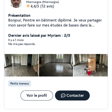
Miermaigne (Miermaigne)
4,4/5
(12 avis)
Présentation
Bonjour, Peintre en bâtiment diplômé. Je veux partager
mon savoir faire sur mes études de bases dans la
rénovation intérieure. Je suis quelqu'un de méticuleux et
très sérieux. N'hésitez pas à me contacter. Je ne fais
Dernier avis laissé par Myriam : 2/5
pas de travaux qui ne sont pas dans mon domaine.
Il y a 1 mois
Ne m’a pas répondu
Cordialement. Mr Chaillou
Petits travaux
Voir le profil
Contacter