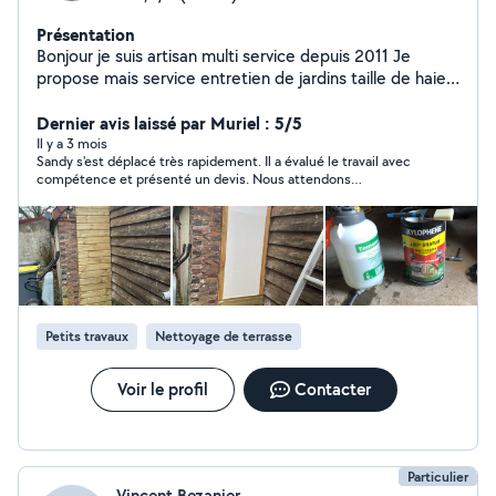
Présentation
Bonjour je suis artisan multi service depuis 2011 Je
propose mais service entretien de jardins taille de haies
tontes de pelouse élagage abattage d'arbres
Nettoyage toiture anti mousse hydrofuge Pose papier
Dernier avis laissé par Muriel : 5/5
peint Peinture intérieur extérieur Nettoyage gouttière
Il y a 3 mois
Sandy s'est déplacé très rapidement. Il a évalué le travail avec
Maçonnerie Pose clôture rigide Pose portail Dalle béton
compétence et présenté un devis. Nous attendons
Création, terrasse sur-mesure Construction, abri de
maintenant la réalisation des travaux et compléterons notre
jardin chalet Service qualité au meilleur prix Facilités de
avis.
paiement en 3 fois sans frais Devis et déplacement
gratuit
Petits travaux
Nettoyage de terrasse
Voir le profil
Contacter
Particulier
Vincent Bezanier