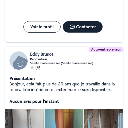
Voir le profil
Contacter
Auto-entrepreneur
Eddy Brunot
Rénovation
Saint-Hilaire-sur-Erre (Saint-Hilaire-sur-Erre)
-/5
Présentation
Bonjour, cela fait plus de 20 ans que je travaille dans la
rénovation intérieure et extérieure.je suis disponible
pour tout conseil et réalisation de vos petits où grand
projets
Aucun avis pour l'instant