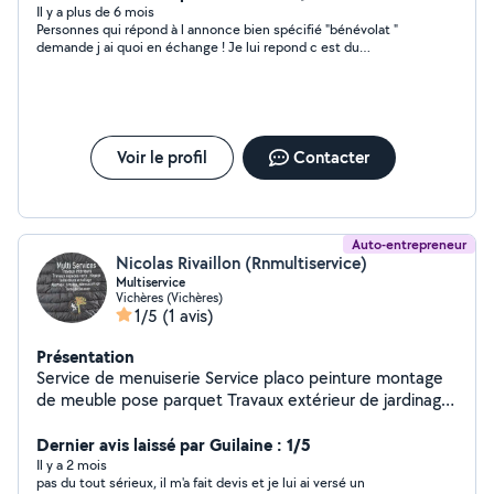
Il y a plus de 6 mois
Personnes qui répond à l annonce bien spécifié "bénévolat "
demande j ai quoi en échange ! Je lui repond c est du
benevolat Puis écrit je ne suis pas l abee pierre y a des
associations pour ça et me bloque ! Sans pouvoir répondre.
Cette personne répond lui même à l annonce et bloque en
insultant les gens . A éviter.
Voir le profil
Contacter
Auto-entrepreneur
Nicolas Rivaillon (Rnmultiservice)
Multiservice
Vichères (Vichères)
1/5
(1 avis)
Présentation
Service de menuiserie Service placo peinture montage
de meuble pose parquet Travaux extérieur de jardinage
Service espace vert Tondre élagage tonde de pelouse
ect
Dernier avis laissé par Guilaine : 1/5
Il y a 2 mois
pas du tout sérieux, il m'a fait devis et je lui ai versé un