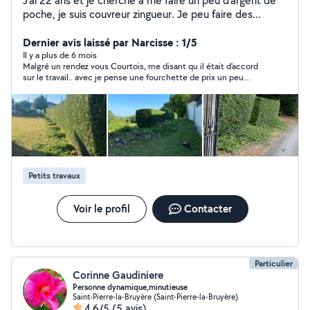
J'ai 22 ans et je cherche à me faire un peu d'argent de
poche, je suis couvreur zingueur. Je peu faire des
démoussage à gratté et au nettoyage haute pression
Pose de velux et volet roulant électrique
Dernier avis laissé par Narcisse : 1/5
Il y a plus de 6 mois
Malgré un rendez vous Courtois, me disant qu il était d’accord
sur le travail.. avec je pense une fourchette de prix un peu
haute ( que je n ai pas discuté), ne répond pas à mes
sollicitations , pour définir sa venue … j ai donc fait venir une
autre personne Je ne comprends pas cette impolitesse, il
suffit simplement de dire non… cela ne m intéresse pas (plus
).. être poli tout simplement et ne pas faire perdre son temps
aux autres …
Petits travaux
Voir le profil
Contacter
Particulier
Corinne Gaudiniere
Personne dynamique,minutieuse
Saint-Pierre-la-Bruyère (Saint-Pierre-la-Bruyère)
4,6/5
(5 avis)