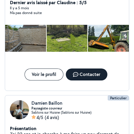
Encombrants, objets divers Tas de branches, bois,
Dernier avis laissé par Claudine : 5/5
ferraille Évacuation vers déchetterie Entretien extérieur
Il y a 5 mois
N'a pas donné suite
: Tonte de pelouse Débroussaillage de terrains Taille de
haies Broyage Epareuse Débarras Pro 28
Voir le profil
Contacter
Particulier
Damien Baillon
Paysagiste couvreur
Sablons sur Huisne (Sablons sur Huisne)
4/5
(4 avis)
Présentation