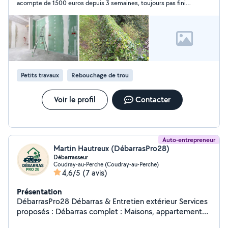
acompte de 1500 euros depuis 3 semaines, toujours pas fini
mon travail sachant que je lui avais demandé de faire le travail
rapidement
Petits travaux
Rebouchage de trou
Voir le profil
Contacter
Auto-entrepreneur
Martin Hautreux (DébarrasPro28)
Débarrasseur
Coudray-au-Perche (Coudray-au-Perche)
4,6/5
(7 avis)
Présentation
DébarrasPro28 Débarras & Entretien extérieur Services
proposés : Débarras complet : Maisons, appartements
Caves, greniers, garages Débarras après décès