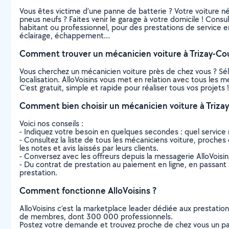
Vous êtes victime d’une panne de batterie ? Votre voiture 
pneus neufs ? Faites venir le garage à votre domicile ! Consu
habitant ou professionnel, pour des prestations de service e
éclairage, échappement…
Comment trouver un mécanicien voiture à Trizay-Cou
Vous cherchez un mécanicien voiture près de chez vous ? Sé
localisation. AlloVoisins vous met en relation avec tous les 
C’est gratuit, simple et rapide pour réaliser tous vos projets !
Comment bien choisir un mécanicien voiture à Trizay
Voici nos conseils :
- Indiquez votre besoin en quelques secondes : quel service 
- Consultez la liste de tous les mécaniciens voiture, proches 
les notes et avis laissés par leurs clients.
- Conversez avec les offreurs depuis la messagerie AlloVoisi
- Du contrat de prestation au paiement en ligne, en passant pa
prestation.
Comment fonctionne AlloVoisins ?
AlloVoisins c’est la marketplace leader dédiée aux prestatio
de membres, dont 300 000 professionnels.
Postez votre demande et trouvez proche de chez vous un parti