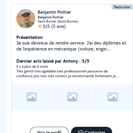
Particulier
Benjamin Pottier
Benjamin Pottier
Saint-Bomer (Saint-Bomer)
5/5
(5 avis)
Présentation
Je suis désireux de rendre service. J'ai des diplômes et
de l'expérience en mécanique (voiture, engin
industriel...). Je suis également guitariste je peux
donner des cours pour débutants. Je peux aussi aider à
Dernier avis laissé par Antony : 5/5
l' entretien des espaces verts, au déménagement ... Je
Il y a plus de 6 mois
Très gentil très agréable très professionnel personne de
sais également faire des petits travaux d'électricité.
confiance prix très très correct je recommande fortement je
N'hésitez pas, je rends service avec plaisir !
garde son numéro sous le coude merci encore à lui
Voir le profil
Contacter