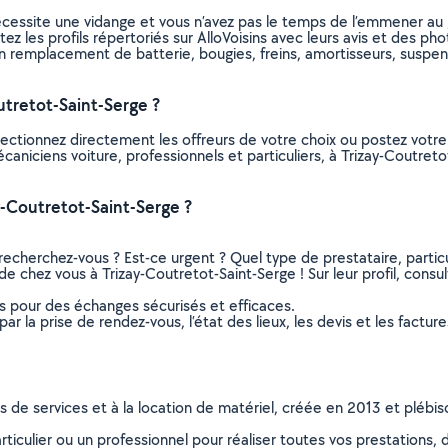
nécessite une vidange et vous n’avez pas le temps de l’emmener au
ltez les profils répertoriés sur AlloVoisins avec leurs avis et des 
n remplacement de batterie, bougies, freins, amortisseurs, suspens
tretot-Saint-Serge ?
lectionnez directement les offreurs de votre choix ou postez vot
mécaniciens voiture, professionnels et particuliers, à Trizay-Coutr
-Coutretot-Saint-Serge ?
recherchez-vous ? Est-ce urgent ? Quel type de prestataire, particu
de chez vous à Trizay-Coutretot-Saint-Serge ! Sur leur profil, consul
ns pour des échanges sécurisés et efficaces.
r la prise de rendez-vous, l’état des lieux, les devis et les facture
ns de services et à la location de matériel, créée en 2013 et plébi
culier ou un professionnel pour réaliser toutes vos prestations, d