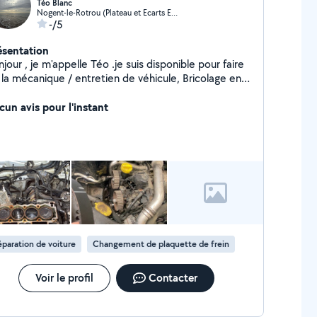
Téo Blanc
Nogent-le-Rotrou (Plateau et Ecarts Est)
-/5
ésentation
jour , je m'appelle Téo .je suis disponible pour faire
la mécanique / entretien de véhicule, Bricolage en
t genre etc , je suis véhiculé et peut intervenir très
pidement !
cun avis pour l'instant
paration de voiture
Changement de plaquette de frein
Voir le profil
Contacter