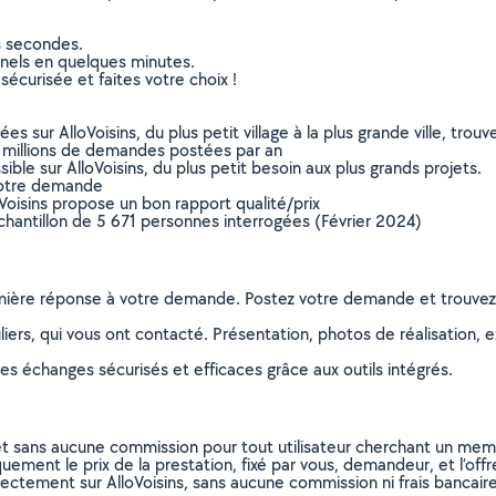
s secondes.
nnels en quelques minutes.
sécurisée et faites votre choix !
sur AlloVoisins, du plus petit village à la plus grande ville, tro
 millions de demandes postées par an
ible sur AlloVoisins, du plus petit besoin aux plus grands projets.
votre demande
oVoisins propose un bon rapport qualité/prix
chantillon de 5 671 personnes interrogées (Février 2024)
remière réponse à votre demande. Postez votre demande et trouve
ers, qui vous ont contacté. Présentation, photos de réalisation, exp
s échanges sécurisés et efficaces grâce aux outils intégrés.
et sans aucune commission pour tout utilisateur cherchant un membre
uement le prix de la prestation, fixé par vous, demandeur, et l’offr
rectement sur AlloVoisins, sans aucune commission ni frais bancaire