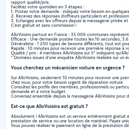
rapport qualité/prix.
Facilitez votre quotidien en 3 étapes :
1. Postez votre demande : indiquez votre besoin en quelque
2. Recevez des réponses d’offreurs particuliers et professio
3. Echangez avec les offreurs depuis la messagerie privée et 
C’est gratuit et sans commission !
AlloVoisins partout en France : 35 000 communes représentées 
Efficace : Une demande postée toutes les 10 secondes, 3.6
Généraliste : 1 250 types de besoins différents, tout est poss
Rapide : 10 minutes pour recevoir une première réponse à 
Qualité / prix : 4 membres AlloVoisins sur 5* indiquent qu’All
* Données issues d’une enquête AlloVoisins réalisée sur un é
Vous cherchez un mécanicien voiture en urgence ?
Sur AlloVoisins, seulement 10 minutes pour recevoir une p
chez vous, pour votre besoin urgent de réparation voiture
Consultez les profils des membres, professionnels ou particuli
demande et à votre budget.
Conversez ensemble depuis la messagerie AlloVoisins pour de
Est-ce que AlloVoisins est gratuit ?
Absolument ! AlloVoisins est un service entièrement gratuit 
prestation de service ou une location de matériel. Payez uniq
Vous pouvez réaliser le paiement en ligne de la prestation di