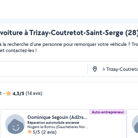
voiture à Trizay-Coutretot-Saint-Serge (28)
 à la recherche d'une personne pour remorquer votre véhicule ? Tro
et contactez-les !
à
t
-
4,3/5
(14 avis)
Auto-entrepreneur
Dominique Segouin (Ad2rsautomobilesanciennes@gmail)
Réparation automobile ancienne
Nogent-le-Rotrou (Gauchetieres Nord et Ecarts Nord)
5/5
(2 avis)