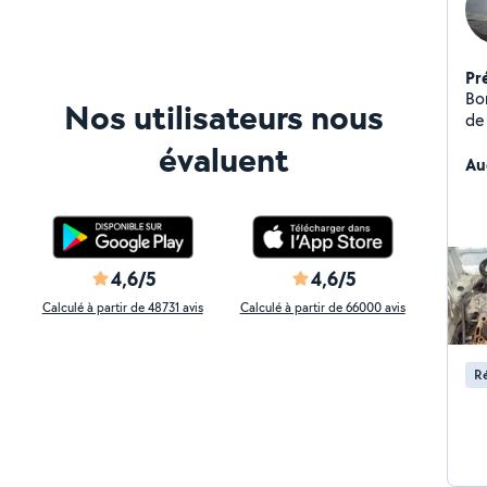
Pr
Bon
Nos utilisateurs nous
de 
tou
évaluent
ra
Au
4,6/5
4,6/5
Calculé à partir de 48731 avis
Calculé à partir de 66000 avis
Ré