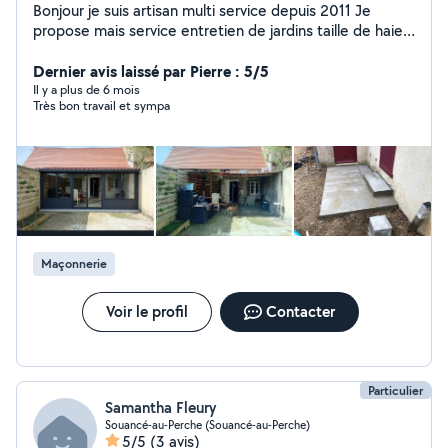
Bonjour je suis artisan multi service depuis 2011 Je
propose mais service entretien de jardins taille de haies
tontes de pelouse élagage abattage d'arbres
Nettoyage toiture anti mousse hydrofuge Pose papier
Dernier avis laissé par Pierre : 5/5
peint Peinture intérieur extérieur Nettoyage gouttière
Il y a plus de 6 mois
Très bon travail et sympa
Maçonnerie Pose clôture rigide Pose portail Dalle béton
Création, terrasse sur-mesure Construction, abri de
jardin chalet Service qualité au meilleur prix Facilités de
paiement en 3 fois sans frais Devis et déplacement
gratuit
Maçonnerie
Voir le profil
Contacter
Particulier
Samantha Fleury
Souancé-au-Perche (Souancé-au-Perche)
5/5
(3 avis)