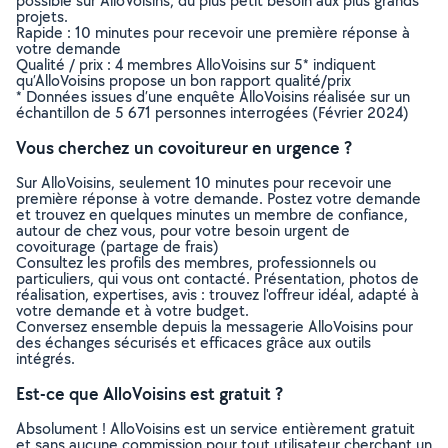
possible sur AlloVoisins, du plus petit besoin aux plus grands
projets.
Rapide : 10 minutes pour recevoir une première réponse à
votre demande
Qualité / prix : 4 membres AlloVoisins sur 5* indiquent
qu’AlloVoisins propose un bon rapport qualité/prix
* Données issues d’une enquête AlloVoisins réalisée sur un
échantillon de 5 671 personnes interrogées (Février 2024)
Vous cherchez un covoitureur en urgence ?
Sur AlloVoisins, seulement 10 minutes pour recevoir une
première réponse à votre demande. Postez votre demande
et trouvez en quelques minutes un membre de confiance,
autour de chez vous, pour votre besoin urgent de
covoiturage (partage de frais)
Consultez les profils des membres, professionnels ou
particuliers, qui vous ont contacté. Présentation, photos de
réalisation, expertises, avis : trouvez l'offreur idéal, adapté à
votre demande et à votre budget.
Conversez ensemble depuis la messagerie AlloVoisins pour
des échanges sécurisés et efficaces grâce aux outils
intégrés.
Est-ce que AlloVoisins est gratuit ?
Absolument ! AlloVoisins est un service entièrement gratuit
et sans aucune commission pour tout utilisateur cherchant un