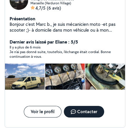
Marseille (Verduron Village)
4,7/5
(6 avis)
Présentation
Bonjour c'est Marc b., je suis mécanicien moto -et pas
scooter ;)- à domicile dans mon véhicule ou à mon
atelier chez moi , plutôt moto ancienne à carburateur
mais interviens aussi sur machines récentes . Je suis
Dernier avis laissé par Eliane : 5/5
aussi très bricoleur pour d'autres interventions bâtiment
Il y a plus de 6 mois
Je n'ai pas donné suite, toutefois, l'échange était cordial. Bonne
, adaptations pièces etc ...
continuation à vous.
Voir le profil
Contacter