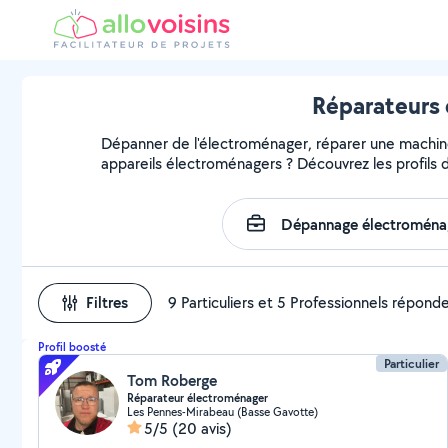
Réparateurs 
Dépanner de l'électroménager, réparer une machine, 
appareils électroménagers ? Découvrez les profils d
Filtres
9 Particuliers et 5 Professionnels répond
Profil boosté
Particulier
Tom Roberge
Réparateur électroménager
Les Pennes-Mirabeau (Basse Gavotte)
5/5
(20 avis)