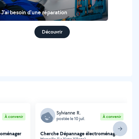
J'ai besoin d'une réparation
Découvrir
Sylvianne R.
À convenir
À convenir
postée le 10 juil.
roménager
Cherche Dépannage électroménager
Marseille (La Viste Village)