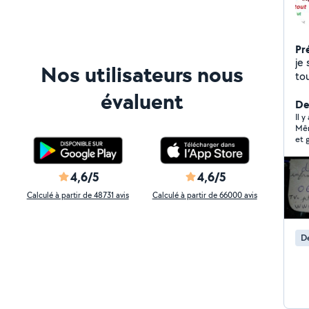
Pr
je
Nos utilisateurs nous
to
,p
évaluent
Der
Il y
Mêm
et 
pou
gén
4,6/5
4,6/5
Calculé à partir de 48731 avis
Calculé à partir de 66000 avis
D