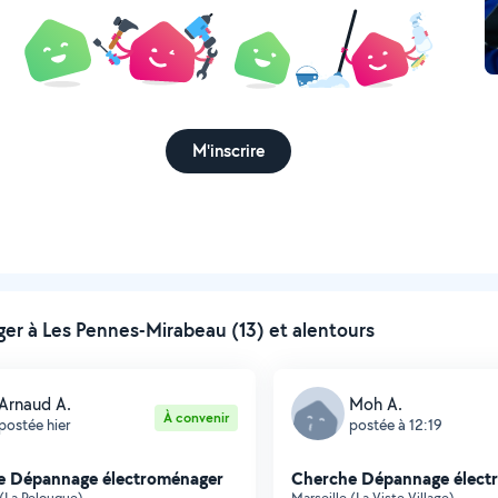
M'inscrire
r à Les Pennes-Mirabeau (13) et alentours
Arnaud A.
Moh A.
À convenir
postée hier
postée à 12:19
e Dépannage électroménager
Cherche Dépannage élect
 (La Pelouque)
Marseille (La Viste Village)