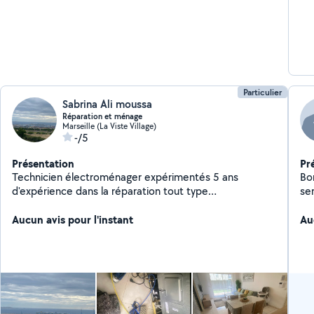
Particulier
Sabrina Ali moussa
Réparation et ménage
Marseille (La Viste Village)
-/5
Présentation
Pr
Technicien électroménager expérimentés 5 ans
Bo
d'expérience dans la réparation tout type
se
d'électroménager Ma femme et une aide ménagère
règ
sérieuse polis et serviable
Aucun avis pour l'instant
Au