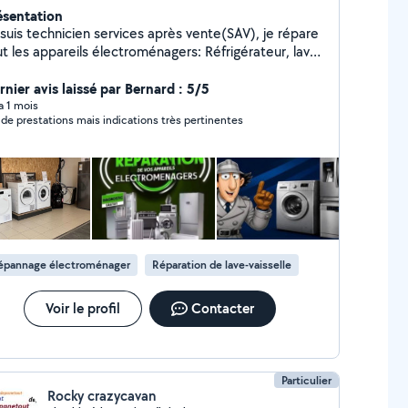
ésentation
 suis technicien services après vente(SAV), je répare
ut les appareils électroménagers: Réfrigérateur, lave
ge, lave vaisselle, plaque de cuisson, four électrique
gaz, micro-onde, sèche linge « Privilégiez la
rnier avis laissé par Bernard : 5/5
paration qu'au remplacement »
 a 1 mois
 de prestations mais indications très pertinentes
épannage électroménager
Réparation de lave-vaisselle
Voir le profil
Contacter
Particulier
Rocky crazycavan