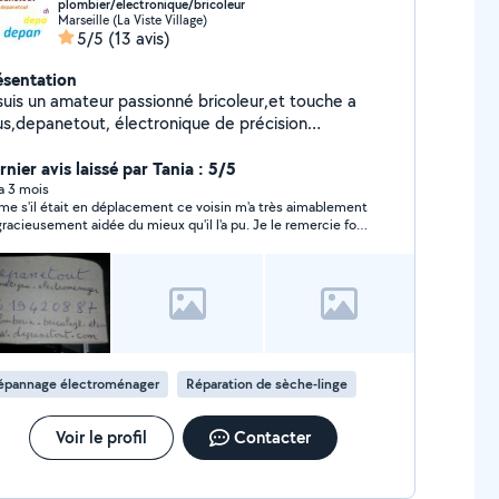
plombier/electronique/bricoleur
Marseille (La Viste Village)
5/5
(13 avis)
ésentation
 suis un amateur passionné bricoleur,et touche a
us,depanetout, électronique de précision
lomberie,informatique ,électroménager,TV, etc...
nier avis laissé par Tania : 5/5
 a 3 mois
e s'il était en déplacement ce voisin m'a très aimablement
gracieusement aidée du mieux qu'il l'a pu. Je le remercie fort
r son amabilité, sa disponibilité, sa réactivité et sa
érosité. Au top !
épannage électroménager
Réparation de sèche-linge
Voir le profil
Contacter