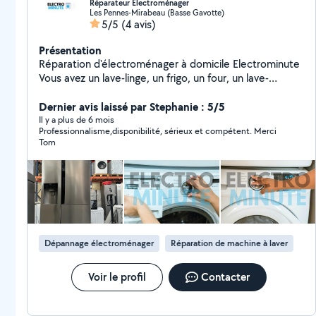
Réparateur Electroménager
Les Pennes-Mirabeau (Basse Gavotte)
5/5
(4 avis)
Présentation
Réparation d'électroménager à domicile Electrominute
Vous avez un lave-linge, un frigo, un four, un lave-
vaisselle ou un sèche-linge en panne ? Electrominute
intervient directement chez vous pour diagnostiquer et
Dernier avis laissé par Stephanie : 5/5
réparer votre appareil rapidement et efficacement.
Il y a plus de 6 mois
Professionnalisme,disponibilité, sérieux et compétent. Merci
Réparation à domicile sous 48h Techniciens qualifiés
Tom
Tarifs clairs et transparents Pièces garanties
Intervention dans tout le Sud-Est de la France
Contactez-nous dès maintenant pour une prise de
rendez-vous rapide ! Lave-Linge, Machine à Laver,
Sèche-Linge, Frigo, Réfrigérateur, Frigo Américain,
Lave-Vaisselle, Four
Dépannage électroménager
Réparation de machine à laver
Voir le profil
Contacter