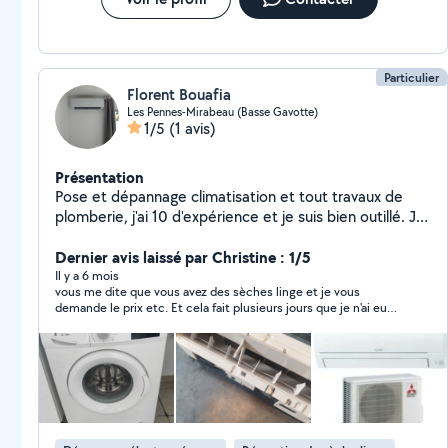
Particulier
Florent Bouafia
Les Pennes-Mirabeau (Basse Gavotte)
1/5
(1 avis)
Présentation
Pose et dépannage climatisation et tout travaux de
plomberie, j'ai 10 d'expérience et je suis bien outillé. Je
bricole beaucoup et connais bien aussi
l'électroménager
Dernier avis laissé par Christine : 1/5
Il y a 6 mois
vous me dite que vous avez des sèches linge et je vous
demande le prix etc. Et cela fait plusieurs jours que je n'ai eu
aucune réponse. Surtout que j'avais bien précisé que c'était
urgent pour moi.