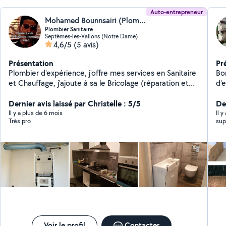
Auto-entrepreneur
Mohamed Bounnsairi (Plomberie)
Plombier Sanitaire
Septèmes-les-Vallons (Notre Dame)
4,6/5
(5 avis)
Présentation
Pr
Plombier d'expérience, j'offre mes services en Sanitaire
Bon
et Chauffage, j'ajoute à sa le Bricolage (réparation et
d'
montage de meubles). Ref612520759
Dernier avis laissé par Christelle : 5/5
De
Il y a plus de 6 mois
Il 
Très pro
sup
Voir le profil
Contacter