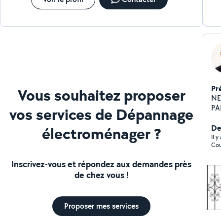
Pr
Vous souhaitez proposer
NE
PA
vos services de Dépannage
ES
DE
De
électroménager ?
Il 
Cou
Inscrivez-vous et répondez aux demandes près
de chez vous !
Proposer mes services