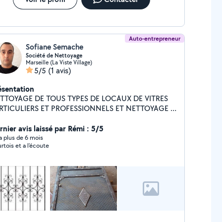
Auto-entrepreneur
Sofiane Semache
Société de Nettoyage
Marseille (La Viste Village)
5/5
(1 avis)
ésentation
TTOYAGE DE TOUS TYPES DE LOCAUX DE VITRES
RTICULIERS ET PROFESSIONNELS ET NETTOYAGE D
PACES VERT NETTOYAGE DE FIN DE CHANTIER
BARRASSAGE
rnier avis laissé par Rémi : 5/5
y a plus de 6 mois
rtois et a l'écoute