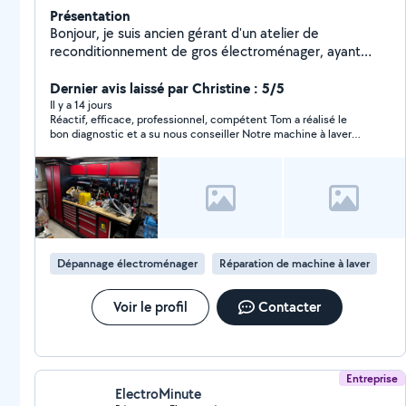
Présentation
Bonjour, je suis ancien gérant d'un atelier de
reconditionnement de gros électroménager, ayant
traité près de 1500 appareils sur l'année 2025. Et c'est
avec plaisir que je m'inscris aujourd'hui sur Allo voisins
Dernier avis laissé par Christine : 5/5
afin de proposer mes services en tant que réparateur
Il y a 14 jours
Réactif, efficace, professionnel, compétent Tom a réalisé le
d'électroménager. Je mettrai à disposition tout mon
bon diagnostic et a su nous conseiller Notre machine à laver
savoir acquis au cours des dernières années aux
âgée de 26 ans est repartie comme neuve Tom reste
particuliers rencontrant une panne sur leur appareil.
disponible si nous devions constater quoi que ce soit sur la
N'hésitez pas à me contacter !
machine suite à son intervention Nous n’hésiterons pas à faire
appel à lui y compris dans d’autres domaines où il peut
également intervenir Merci à lui
Dépannage électroménager
Réparation de machine à laver
Voir le profil
Contacter
Entreprise
ElectroMinute