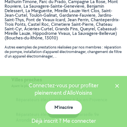
Mathurin-Timone, Parc du Prado, Campagne La Rose, Mont
Rouviere, La Sauvagere-Sainte-Genevieve, Benjamin
Delessert, La Marguerite, Mireille Lauze-Vert Clos, Saint-
Jean-Curtel, Toulon-Galinat, Gardanne-Fauviere, Jardins-
Saint-Thys, Pont de Vivaux-Icard, Jean Perrin, Chanteperdrix-
Trois Ponts, Castel Roc, Cimetiere Saint-Pierre, Chateau
Saint-Cyr, Acieries-Curtel, Grands Pins, Queyrel, Cabassud-
Mireille Lauze, Hippodrome Vivaux, La Sauvagere-Bellevue)
(Bouches-du-Rhône, 13010)
Autres exemples de prestations réalisées par nos membres : réparation
de pompe, installation d'appareil électroménager, changement de filtre
d'un appareil électroménager, ..
Villes proches
Connectez-vous pour profiter
Ayant le plus de résultats, dans le même département
pleinement d'AlloVoisins
Réparateurs électroménager à Aix-en-Provence
M'inscrire
Carte
Réparateurs électroménager à Marseille 9e
Arrondissement
Déjà inscrit ? Me connecter