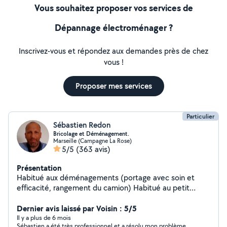
Vous souhaitez proposer vos services de
Dépannage électroménager ?
Inscrivez-vous et répondez aux demandes près de chez
vous !
Proposer mes services
Particulier
Sébastien Redon
Bricolage et Déménagement.
Marseille (Campagne La Rose)
5/5
(363 avis)
Présentation
Habitué aux déménagements (portage avec soin et
efficacité, rangement du camion) Habitué au petit
bricolage : - Meubles : montages et réparation. -
Fixations au mur : tringles, étagères, télévision,
Dernier avis laissé par Voisin : 5/5
moustiquaires, stores. - Electricité : luminaires,
Il y a plus de 6 mois
Sébastien a été très professionnel et a résolu mon problème,