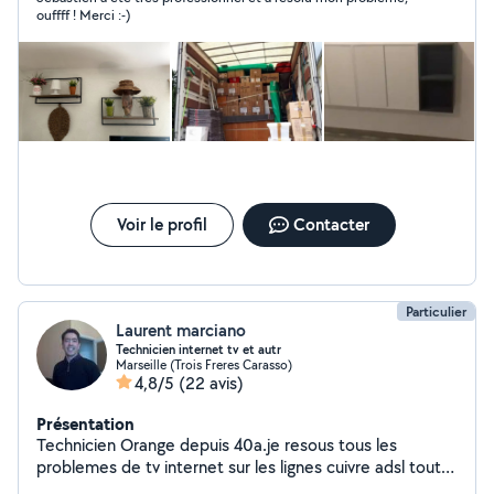
ventilateurs de plafond, prises électriques,
ouffff ! Merci :-)
interrupteurs. - Plomberie : robinets, siphons, joints
silicone, chasse d'eau, raccordement meuble vasque. -
Murs : rebouchage de trous, peinture de petites pièces.
- Divers : poignées de porte, barres de seuil, plaques de
cuisson. Habitué au jardinage : - Taille de haie,
plantation, débroussaillage, entretiens. Disponibilités : -
fins de journée (en semaine). - les week-ends.
Voir le profil
Contacter
Particulier
Laurent marciano
Technicien internet tv et autr
Marseille (Trois Freres Carasso)
4,8/5
(22 avis)
Présentation
Technicien Orange depuis 40a.je resous tous les
problemes de tv internet sur les lignes cuivre adsl tout
operateur.extension de reseau