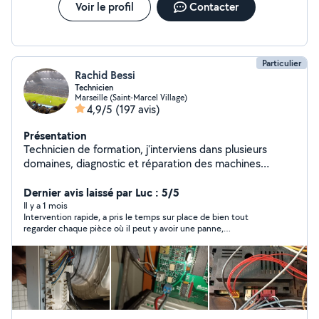
Voir le profil
Contacter
Particulier
Rachid Bessi
Technicien
Marseille (Saint-Marcel Village)
4,9/5
(197 avis)
Présentation
Technicien de formation, j'interviens dans plusieurs
domaines, diagnostic et réparation des machines
industrielles. électroménager (machine à laver/lave-
vaisselle/four...), électricité générale et d'autres
Dernier avis laissé par Luc : 5/5
domaines que je maîtrise selon mes compétences. Je
Il y a 1 mois
Intervention rapide, a pris le temps sur place de bien tout
n'interviens pas dans le domaine du froid. Avec les
regarder chaque pièce où il peut y avoir une panne,
voisins c'est une relation de confiance et de respect
malheureusement c’était un problème de tambour cabossé
avant tout. si vous avez des questions n'hésitez pas je
rien à faire, mais il a fait le nécessaire pour tout vérifier quand
vous répondrai avec plaisir.
même