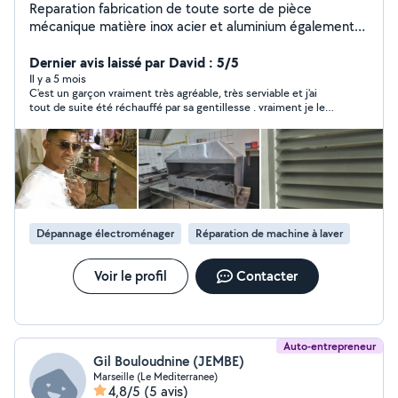
Reparation fabrication de toute sorte de pièce
mécanique matière inox acier et aluminium également
des soudure de renforcement pour: charpente
métallique, portail , ameublement .....
Dernier avis laissé par David : 5/5
Il y a 5 mois
C'est un garçon vraiment très agréable, très serviable et j'ai
tout de suite été réchauffé par sa gentillesse . vraiment je le
remercie.
Dépannage électroménager
Réparation de machine à laver
Voir le profil
Contacter
Auto-entrepreneur
Gil Bouloudnine (JEMBE)
Marseille (Le Mediterranee)
4,8/5
(5 avis)