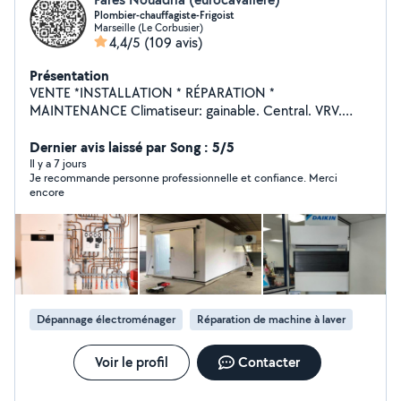
Plombier-chauffagiste-Frigoist
Marseille (Le Corbusier)
4,4/5
(109 avis)
Présentation
VENTE *INSTALLATION * RÉPARATION *
MAINTENANCE Climatiseur: gainable. Central. VRV.
Roof. CTA .Split.... Chambres froide positif négatif
Appareils de refroidissement et congélation plomberie
Dernier avis laissé par Song : 5/5
chaudière Chauffage Four électrique Peintre/plaquiste
Il y a 7 jours
Je recommande personne professionnelle et confiance. Merci
multiservices » étanchéité installation nouvelle cuisine
encore
Dépannage électroménager
Réparation de machine à laver
Voir le profil
Contacter