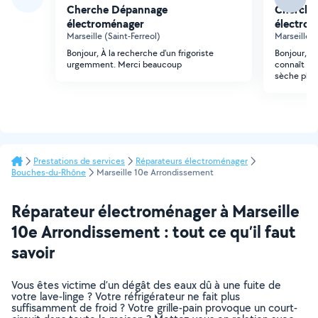
Cherche Dépannage
Cherche
électroménager
électro
Marseille (Saint-Ferreol)
Marseille (
Bonjour, À la recherche d'un frigoriste
Bonjour, j
urgemment. Merci beaucoup
connaît en
sèche plus
Prestations de services
Réparateurs électroménager
Bouches-du-Rhône
Marseille 10e Arrondissement
Réparateur électroménager à Marseille
10e Arrondissement : tout ce qu’il faut
savoir
Vous êtes victime d’un dégât des eaux dû à une fuite de
votre lave-linge ? Votre réfrigérateur ne fait plus
suffisamment de froid ? Votre grille-pain provoque un court-