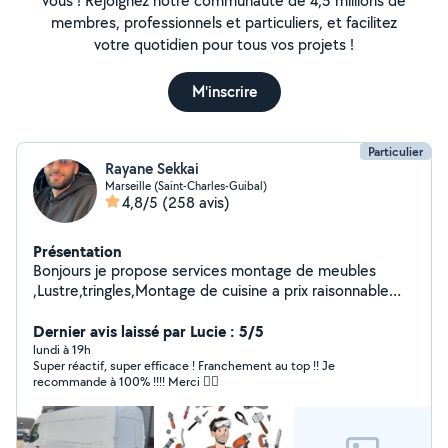
vous ! Rejoignez notre communauté de 4,5 millions de
membres, professionnels et particuliers, et facilitez
votre quotidien pour tous vos projets !
M'inscrire
Particulier
Rayane Sekkai
Marseille (Saint-Charles-Guibal)
4,8/5
(258 avis)
Présentation
Bonjours je propose services montage de meubles
,Lustre,tringles,Montage de cuisine a prix raisonnable
n'hésitez pas a me contacter merci d'avance
Dernier avis laissé par Lucie : 5/5
lundi à 19h
Super réactif, super efficace ! Franchement au top !! Je
recommande à 100% !!!! Merci 👍🏻