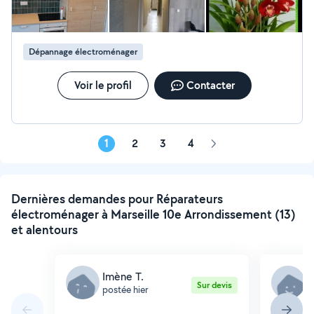
Dépannage électroménager
Voir le profil
Contacter
1
2
3
4
Page
suivante
Dernières demandes pour Réparateurs
électroménager à Marseille 10e Arrondissement (13)
et alentours
Imène T.
S
Sur devis
postée hier
p