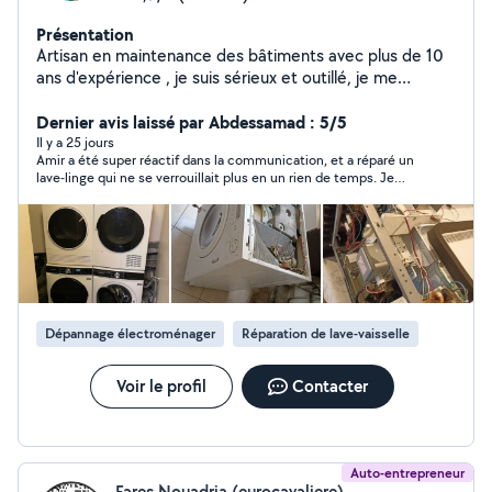
Présentation
Artisan en maintenance des bâtiments avec plus de 10
ans d'expérience , je suis sérieux et outillé, je me
déplace à domicile. Tout travaux d'électricité ,
plomberie , montage de cuisine et meubles , peinture,
Dernier avis laissé par Abdessamad : 5/5
les machines électroménagers etc.. n'hésitez pas à me
Il y a 25 jours
Amir a été super réactif dans la communication, et a réparé un
joindre . cordialement
lave-linge qui ne se verrouillait plus en un rien de temps. Je
ferai certainement appel à lui à l'avenir si besoin.
Dépannage électroménager
Réparation de lave-vaisselle
Voir le profil
Contacter
Auto-entrepreneur
Fares Nouadria (eurocavaliere)