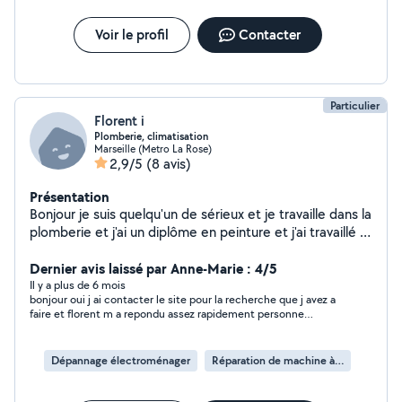
Voir le profil
Contacter
Particulier
Florent i
Plomberie, climatisation
Marseille (Metro La Rose)
2,9/5
(8 avis)
Présentation
Bonjour je suis quelqu'un de sérieux et je travaille dans la
plomberie et j'ai un diplôme en peinture et j'ai travaillé à
Conforama donc je connais bien le montage de meuble
et je suis bien outiller!!
Dernier avis laissé par Anne-Marie : 4/5
Il y a plus de 6 mois
bonjour oui j ai contacter le site pour la recherche que j avez a
faire et florent m a repondu assez rapidement personne
correcte aimable mais finalement je n est pas eut besoin de
ces services car j ai trouvé ma panne mais j ai garder ces
coordonnés
Dépannage électroménager
Réparation de machine à laver