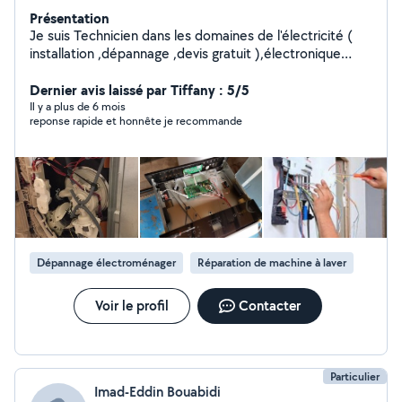
Présentation
Je suis Technicien dans les domaines de l'électricité (
installation ,dépannage ,devis gratuit ),électronique
,électroménager( Machine a laver ,cafetière ,etc) .Je
suis aussi spécialisé dans la réparation des ordinateurs
Dernier avis laissé par Tiffany : 5/5
coté hard ou soft .
Il y a plus de 6 mois
reponse rapide et honnête je recommande
Dépannage électroménager
Réparation de machine à laver
Voir le profil
Contacter
Particulier
Imad-Eddin Bouabidi