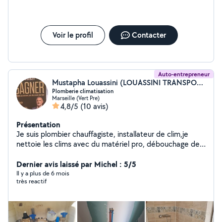
Voir le profil
Contacter
Auto-entrepreneur
Mustapha Louassini (LOUASSINI TRANSPORT)
Plomberie climatisation
Marseille (Vert Pre)
4,8/5
(10 avis)
Présentation
Je suis plombier chauffagiste, installateur de clim,je
nettoie les clims avec du matériel pro, débouchage des
WC des éviers et des lavabos, je suis travailleur,
ponctuel, sérieux et motiver me contacter si vous avez
Dernier avis laissé par Michel : 5/5
besoin Cordialement
Il y a plus de 6 mois
très reactif