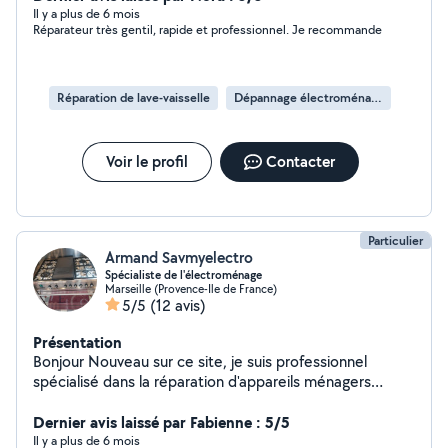
Chauffage Climatisation Piscine Bricolage en tout genre
Il y a plus de 6 mois
Réparateur très gentil, rapide et professionnel. Je recommande
Je trouve des solutions rapides et efficaces à vos
problèmes. Contactez-moi sans hésiter, je me ferai un
plaisir de vous aider!
Réparation de lave-vaisselle
Dépannage électroménager
Voir le profil
Contacter
Particulier
Armand Savmyelectro
Spécialiste de l'électroménage
Marseille (Provence-Ile de France)
5/5
(12 avis)
Présentation
Bonjour Nouveau sur ce site, je suis professionnel
spécialisé dans la réparation d'appareils ménagers
depuis plus de 22 ans.déplacement directement à
votre domicile dans les bouches du Rhône et le Var
Dernier avis laissé par Fabienne : 5/5
.Toulon Max , pour la réparation de votre gros
Il y a plus de 6 mois