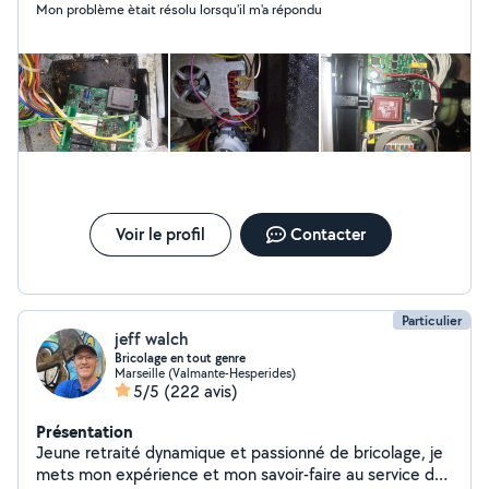
Mon problème ètait résolu lorsqu'il m'a répondu
électroménager en panne peu importe la marque.
Forfait simple jusqu'à réparation de votre appareil
comprenant le déplacement et la main d'oeuvre sauf si il
y a une pièce éventuelle. Toutes mes interventions sont
garanties. Intervention très rapide et efficace.
L'électroménager n'a pour moi aucune surprise. Arrêtons
le gâchis pas malin de jeter ou d'acheter de l'occase,
soyons reflechis et responsables. Je ne suis ni bénévole
ni retraité, je travaille pour gagner ma vie et nourrir ma
famille décemment. Au plaisir de solutionner votre
problème. Cordialement
Voir le profil
Contacter
Particulier
jeff walch
Bricolage en tout genre
Marseille (Valmante-Hesperides)
5/5
(222 avis)
Présentation
Jeune retraité dynamique et passionné de bricolage, je
mets mon expérience et mon savoir-faire au service de