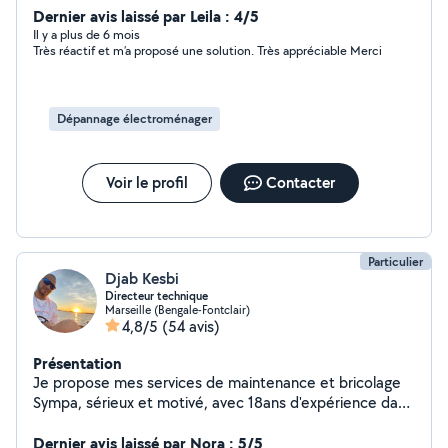
Dernier avis laissé par Leila : 4/5
Il y a plus de 6 mois
Très réactif et m’a proposé une solution. Très appréciable Merci
Dépannage électroménager
Voir le profil
Contacter
Particulier
Djab Kesbi
Directeur technique
Marseille (Bengale-Fontclair)
4,8/5
(54 avis)
Présentation
Je propose mes services de maintenance et bricolage
Sympa, sérieux et motivé, avec 18ans d'expérience dans
la maintenance des bâtiments. Je peux vous dépanner
ou réparer tout ce qui touche à : Électricité Plomberie
Dernier avis laissé par Nora : 5/5