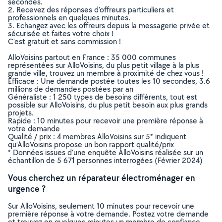
secondes.
2. Recevez des réponses d’offreurs particuliers et
professionnels en quelques minutes.
3. Echangez avec les offreurs depuis la messagerie privée et
sécurisée et faites votre choix !
C’est gratuit et sans commission !
AlloVoisins partout en France : 35 000 communes
représentées sur AlloVoisins, du plus petit village à la plus
grande ville, trouvez un membre à proximité de chez vous !
Efficace : Une demande postée toutes les 10 secondes, 3.6
millions de demandes postées par an
Généraliste : 1 250 types de besoins différents, tout est
possible sur AlloVoisins, du plus petit besoin aux plus grands
projets.
Rapide : 10 minutes pour recevoir une première réponse à
votre demande
Qualité / prix : 4 membres AlloVoisins sur 5* indiquent
qu’AlloVoisins propose un bon rapport qualité/prix
* Données issues d’une enquête AlloVoisins réalisée sur un
échantillon de 5 671 personnes interrogées (Février 2024)
Vous cherchez un réparateur électroménager en
urgence ?
Sur AlloVoisins, seulement 10 minutes pour recevoir une
première réponse à votre demande. Postez votre demande
et trouvez en quelques minutes un membre de confiance,