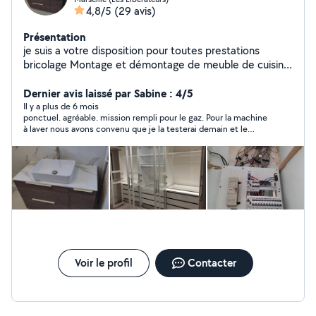
4,8/5
(29 avis)
Présentation
je suis a votre disposition pour toutes prestations
bricolage Montage et démontage de meuble de cuisine
, chambre , salle a Monge ..... Installation électrique et
réparation Installation d'eau froid et chaud et
Dernier avis laissé par Sabine : 4/5
évacuation Montage de tringle ، lustre, ventilateur ,
Il y a plus de 6 mois
ponctuel. agréable. mission rempli pour le gaz. Pour la machine
lampe .... Menuiserie générale Peindre et enduit
à laver nous avons convenu que je la testerai demain et le
Réparation électroménager a domicile Jardinage
tiendrai au courant. merci
Nettoyage maison , garage .... Aide déménagement ....
je suis disponible sur tous Marseille
Voir le profil
Contacter