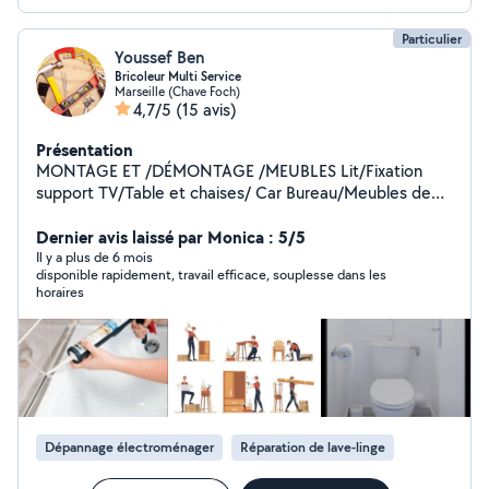
Particulier
Youssef Ben
Bricoleur Multi Service
Marseille (Chave Foch)
4,7/5
(15 avis)
Présentation
MONTAGE ET /DÉMONTAGE /MEUBLES Lit/Fixation
support TV/Table et chaises/ Car Bureau/Meubles de
cuisine/ Colonne/Tringle: à rideaux/ Meubles
TV/buffet/Living/ Dressin Placards/Armoire *Joint
Dernier avis laissé par Monica : 5/5
silicone les salle de bain *Nettoyage joint de carlage de
Il y a plus de 6 mois
disponible rapidement, travail efficace, souplesse dans les
salle de bain * Installer des lumières *Fixer miroir mur
horaires
*Accrocher des tableaux au mur *Fixer des étagères
*Boucher les trous dans un murs * Réparer une fissure
murale *Finition pour tout travaux *Pose des plans de
travail *Remplacement de sanitaires *Changer un
robinet / Pose évier *Chasse d eau.
Dépannage électroménager
Réparation de lave-linge