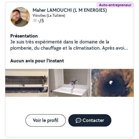
Auto-entrepreneur
Maher LAMOUCHI (L M ENERGIES)
Vitrolles (La Tuilière)
-/5
Présentation
Je suis très expérimenté dans le domaine de la
plomberie, du chauffage et la climatisation. Après avoir
évolué pendant 7ans sur le terrain pour ensuite
atteindre des postes de responsable travaux et
Aucun avis pour l'instant
maintenance dans plusieurs grands groupes. Je cherche
des petits travaux en maintenance ou dépannage dans
le même domaine et également dans celui du bricolage.
N'hésitez pas !! A très bientôt
Voir le profil
Contacter