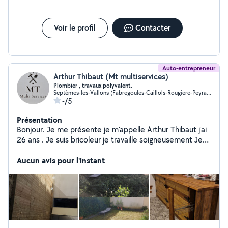
Voir le profil
Contacter
Auto-entrepreneur
Arthur Thibaut (Mt multiservices)
Plombier , travaux polyvalent.
Septèmes-les-Vallons (Fabregoules-Caillols-Rougiere-Peyrards)
-/5
Présentation
Bonjour. Je me présente je m'appelle Arthur Thibaut j'ai
26 ans . Je suis bricoleur je travaille soigneusement Je
touche à pas mal de choses je suis très débrouillard. Je
vous trouve des solutions peu coûteuse et vous assure
Aucun avis pour l'instant
un nettoyage à la fin de mon intervention.