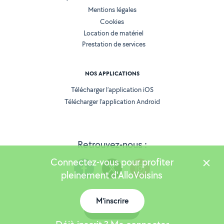
Mentions légales
Cookies
Location de matériel
Prestation de services
NOS APPLICATIONS
Télécharger l’application iOS
Télécharger l’application Android
Retrouvez-nous :
Connectez-vous pour profiter
pleinement d'AlloVoisins
M'inscrire
Version 25.5.3
Carte