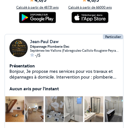
Calculé à partir de 48731 avis
Calculé à partir de 66000 avis
Particulier
Jean-Paul Daw
Dépannage Plomberie Élec
Septèmes-les-Vallons (Fabregoules-Caillols-Rougiere-Peyrards)
-/5
Présentation
Bonjour, Je propose mes services pour vos travaux et
dépannages à domicile. Intervention pour : plomberie
électricité maçonnerie petits travaux entretien et
rénovation Travail sérieux et soigné. J'interviens
Aucun avis pour l'instant
rapidement selon les disponibilités. Devis gratuit. Un
problème chez vous ? Je peux vous aider.