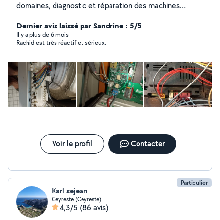
domaines, diagnostic et réparation des machines
industrielles. électroménager (machine à laver/lave-
vaisselle/four...), électricité générale et d'autres
Dernier avis laissé par Sandrine : 5/5
domaines que je maîtrise selon mes compétences. Je
Il y a plus de 6 mois
Rachid est très réactif et sérieux.
n'interviens pas dans le domaine du froid. Avec les
voisins c'est une relation de confiance et de respect
avant tout. si vous avez des questions n'hésitez pas je
vous répondrai avec plaisir.
Voir le profil
Contacter
Particulier
Karl sejean
Ceyreste (Ceyreste)
4,3/5
(86 avis)