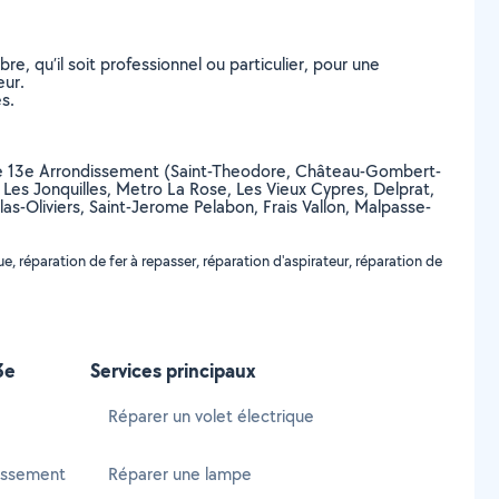
, qu’il soit professionnel ou particulier, pour une
eur.
s.
seille 13e Arrondissement (Saint-Theodore, Château-Gombert-
, Les Jonquilles, Metro La Rose, Les Vieux Cypres, Delprat,
ilas-Oliviers, Saint-Jerome Pelabon, Frais Vallon, Malpasse-
 réparation de fer à repasser, réparation d'aspirateur, réparation de
3e
Services principaux
Réparer un volet électrique
dissement
Réparer une lampe