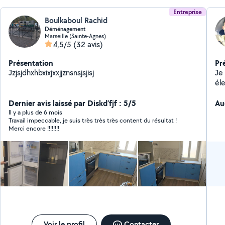
Entreprise
Boulkaboul Rachid
Déménagement
Marseille (Sainte-Agnes)
4,5/5
(32 avis)
Présentation
Pr
Jzjsjdhxhbxixjxxjjznsnsjsjisj
Je 
éle
rep
Dernier avis laissé par Diskd’fjf : 5/5
Au
Il y a plus de 6 mois
Travail impeccable, je suis très très très content du résultat !
Merci encore !!!!!!!!
Voir le profil
Contacter