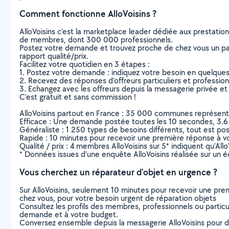
Comment fonctionne AlloVoisins ?
AlloVoisins c’est la marketplace leader dédiée aux prestatio
de membres, dont 300 000 professionnels.
Postez votre demande et trouvez proche de chez vous un parti
rapport qualité/prix.
Facilitez votre quotidien en 3 étapes :
1. Postez votre demande : indiquez votre besoin en quelque
2. Recevez des réponses d’offreurs particuliers et professio
3. Echangez avec les offreurs depuis la messagerie privée et 
C’est gratuit et sans commission !
AlloVoisins partout en France : 35 000 communes représentées 
Efficace : Une demande postée toutes les 10 secondes, 3.6
Généraliste : 1 250 types de besoins différents, tout est poss
Rapide : 10 minutes pour recevoir une première réponse à 
Qualité / prix : 4 membres AlloVoisins sur 5* indiquent qu’All
* Données issues d’une enquête AlloVoisins réalisée sur un é
Vous cherchez un réparateur d'objet en urgence ?
Sur AlloVoisins, seulement 10 minutes pour recevoir une p
chez vous, pour votre besoin urgent de réparation objets
Consultez les profils des membres, professionnels ou particuli
demande et à votre budget.
Conversez ensemble depuis la messagerie AlloVoisins pour de