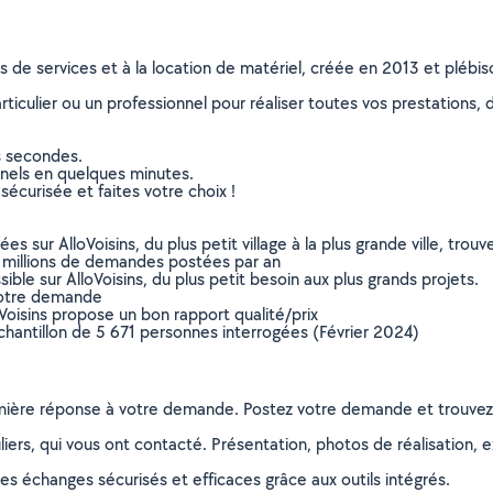
ns de services et à la location de matériel, créée en 2013 et plébi
culier ou un professionnel pour réaliser toutes vos prestations, d
s secondes.
nnels en quelques minutes.
sécurisée et faites votre choix !
sur AlloVoisins, du plus petit village à la plus grande ville, tro
 millions de demandes postées par an
ible sur AlloVoisins, du plus petit besoin aux plus grands projets.
votre demande
oVoisins propose un bon rapport qualité/prix
chantillon de 5 671 personnes interrogées (Février 2024)
remière réponse à votre demande. Postez votre demande et trouve
ers, qui vous ont contacté. Présentation, photos de réalisation, exp
s échanges sécurisés et efficaces grâce aux outils intégrés.