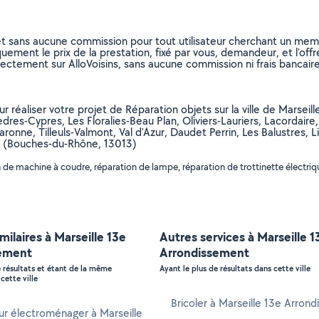
et sans aucune commission pour tout utilisateur cherchant un membre
uement le prix de la prestation, fixé par vous, demandeur, et l’offr
rectement sur AlloVoisins, sans aucune commission ni frais bancaire
pour réaliser votre projet de Réparation objets sur la ville de Mar
res-Cypres, Les Floralies-Beau Plan, Oliviers-Lauriers, Lacordaire
aronne, Tilleuls-Valmont, Val d'Azur, Daudet Perrin, Les Balustres, L
) (Bouches-du-Rhône, 13013)
e machine à coudre, réparation de lampe, réparation de trottinette électrique,
imilaires à Marseille 13e
Autres services à Marseille 1
ement
Arrondissement
e résultats et étant de la même
Ayant le plus de résultats dans cette ville
cette ville
Bricoler à Marseille 13e Arron
r électroménager à Marseille