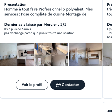
Présentation
Pr
Homme à tout faire Professionnel & polyvalent ️ Mes
trè
services : Pose complète de cuisine Montage de
tou
meubles dressing pax IKEA bureau tous types de
et 
meubles Travaux de peinture & placo et tapisserie
Dernier avis laissé par Mercier : 5/5
Der
Fixation de cadres, étagères, TV murale Électricité &
Il y a plus de 6 mois
Il 
pas d'echange parce que j'avais trouvé une solution
Trè
plomberie Pose de sol (PVC, lino, dalles clipsables)
bes
Faïence Terrasse en bois Professionnel équipé de
matériel de qualité Travail soigné, propre et précis
Intervention rapide Prix très compétitifs Contact : 07
60 54 22 l5 N'hésitez pas à me contacter pour un devis
ou des conseil
Voir le profil
Contacter