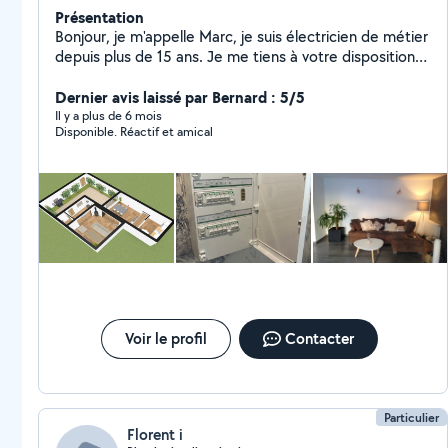
Présentation
Bonjour, je m'appelle Marc, je suis électricien de métier
depuis plus de 15 ans. Je me tiens à votre disposition
pour toute demande de travaux suivante: - Electricité,
Informatique, Box TV, Téléphonie, Aménagement
Dernier avis laissé par Bernard : 5/5
intérieur N'hésitez pas a me contacter pour toute
Il y a plus de 6 mois
Disponible. Réactif et amical
demande.
Voir le profil
Contacter
Particulier
Florent i