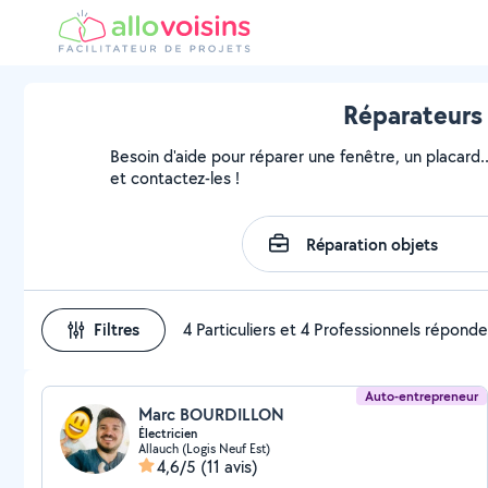
Réparateurs 
Besoin d'aide pour réparer une fenêtre, un placard.
et contactez-les !
Filtres
4 Particuliers et 4 Professionnels répond
Auto-entrepreneur
Marc BOURDILLON
Électricien
Allauch (Logis Neuf Est)
4,6/5
(11 avis)