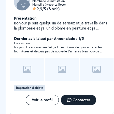
Plomberie, climatisation
Marseille (Metro La Rose)
2,9/5
(8 avis)
Présentation
Bonjour je suis quelqu'un de sérieux et je travaille dans
la plomberie et j'ai un diplôme en peinture et j'ai
travaillé à Conforama donc je connais bien le montage
de meuble et je suis bien outiller!!
Dernier avis laissé par Annonciade : 1/5
Il y a 4 mois
bonjour IL a encore rien fait ,je lui est fourni de quoi acheter les
fournitures et de puis pas de nouvelle J'aimerais bien pouvoir le
contacter
Réparation d'objets
Voir le profil
Contacter