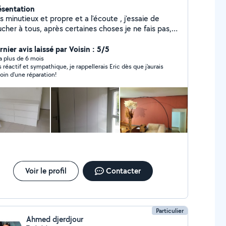
ésentation
s minutieux et propre et a l'écoute , j'essaie de
cher à tous, après certaines choses je ne fais pas,
je préfère le dire , avant de faire n'importe quoi.
nier avis laissé par Voisin : 5/5
y a plus de 6 mois
s réactif et sympathique, je rappellerais Eric dès que j'aurais
oin d'une réparation!
Voir le profil
Contacter
Particulier
Ahmed djerdjour