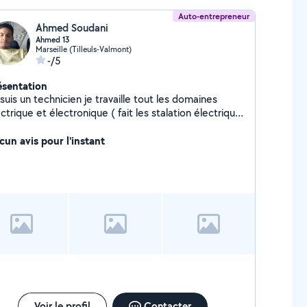
Auto-entrepreneur
Ahmed Soudani
Ahmed 13
Marseille (Tilleuls-Valmont)
-/5
ésentation
suis un technicien je travaille tout les domaines
ctrique et électronique ( fait les stalation électrique,
aration telephon, TV ect...)
cun avis pour l'instant
Voir le profil
Contacter