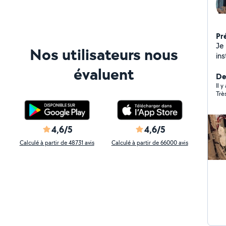
Pr
Je 
Nos utilisateurs nous
ins
,é
évaluent
suis aussi spécia
De
cot
Il 
Trè
4,6/5
4,6/5
Calculé à partir de 48731 avis
Calculé à partir de 66000 avis