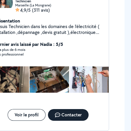
Technicien
Marseille (La Mongrane)
4,9/5
(311 avis)
ésentation
suis Technicien dans les domaines de l'électricité (
tallation ,dépannage ,devis gratuit ),électronique
lectroménager( Machine a laver ,cafetière ,etc) .Je
lisé dans la réparation des ordinateurs
rnier avis laissé par Nadia : 5/5
é hard ou soft .
y a plus de 6 mois
s professionnel
Voir le profil
Contacter