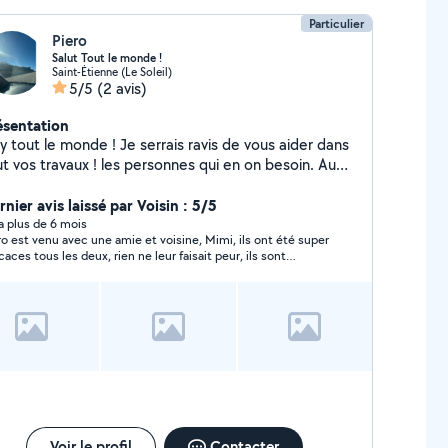
Particulier
Piero
Salut Tout le monde !
Saint-Étienne (Le Soleil)
5/5
(2 avis)
ésentation
y tout le monde ! Je serrais ravis de vous aider dans
 travaux ! les personnes qui en on besoin. Au
plaisir de vous rencontrez ! Pierro
nier avis laissé par Voisin : 5/5
y a plus de 6 mois
ro est venu avec une amie et voisine, Mimi, ils ont été super
icaces tous les deux, rien ne leur faisait peur, ils sont
rables et motivés!
Voir le profil
Contacter