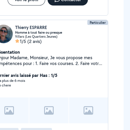
Particulier
Thierry ESPARRE
Homme à tout faire ou presque
Villars (Les Quartiers Jeunes)
1/5
(2 avis)
ésentation
njour Madame, Monsieur, Je vous propose mes
mpétences pour : 1. Faire vos courses. 2. Faire votre
age. 3. Faire l'entretien de votre jardin. 4. Faire
tre montage de meuble en kit. 5. Faire vos travaux
nier avis laissé par Has : 1/5
manutention. 6. Faire vos travaux de démolition. 7.
y a plus de 6 mois
p chere
re votre covoiturage. 8. Faire votre livraison rapide
). Je reste ouvert à d'autres propositions qui ne
t pas dans cette liste. Je suis à votre disposition
ur répondre à toutes vos questions très rapidement.