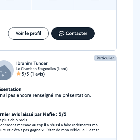
Voir le profil
Contacter
Particulier
Ibrahim Tuncer
Le Chambon-Feugerolles (Nord)
5/5
(1 avis)
ésentation
Je n'ai pas encore renseigné ma présentation.
nier avis laissé par Nafie : 5/5
y a plus de 6 mois
nchement mécano au top il a réussi a faire redémarrer ma
ture et c'était pas gagné vu l'état de mon véhicule. il est très
ieux et ponctuel. rien a dire très professionnel je le
ommande a 100% et je pense encore avoir besoin de ses