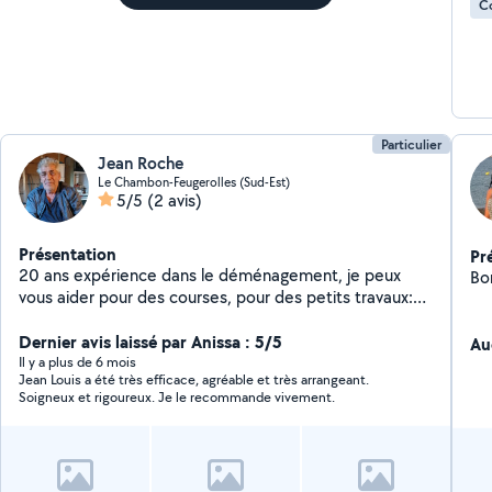
C
Particulier
Jean Roche
Le Chambon-Feugerolles (Sud-Est)
5/5
(2 avis)
Présentation
Pr
20 ans expérience dans le déménagement, je peux
Bo
vous aider pour des courses, pour des petits travaux:
jardinage, montage de meubles, courses à domicile,
déplacement à rdv ou autres, petits travaux d'
Dernier avis laissé par Anissa : 5/5
Au
aménagement, genre peinture, tapisserie, organisation
Il y a plus de 6 mois
Jean Louis a été très efficace, agréable et très arrangeant.
pour déménagement et autre me contacter.
Soigneux et rigoureux. Je le recommande vivement.