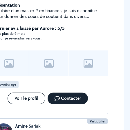
ésentation
ulaire d'un master 2 en finances, je suis disponible
ur donner des cours de soutient dans divers
tières et pour différents niveaux. J'enseigne
lement la lecture et l'écriture de la langue arabe.
rnier avis laissé par Aurore : 5/5
ponible aussi pour la garde d'enfants, et les petits
y a plus de 6 mois
ci. je reviendrai vers vous.
travaux. N'hésitez pas à me contacter :)
ovoiturage
Voir le profil
Contacter
Particulier
Amine Sariak