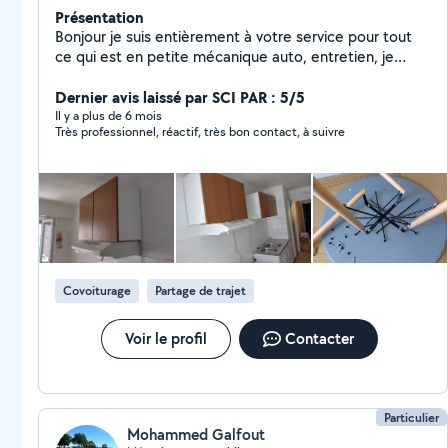
Présentation
Bonjour je suis entièrement à votre service pour tout
ce qui est en petite mécanique auto, entretien, je
possède le matériel, je fais également les travaux
extérieur et intérieur de votre habitation, je propose
Dernier avis laissé par SCI PAR : 5/5
mes services en déménagement .
Il y a plus de 6 mois
Très professionnel, réactif, très bon contact, à suivre
Covoiturage
Partage de trajet
Voir le profil
Contacter
Particulier
Mohammed Galfout