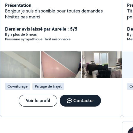
Présentation
Pr
Bonjour je suis disponible pour toutes demandes
Tit
hésitez pas merci
po
ma
Dernier avis laissé par Aurelie : 5/5
éga
De
Dis
Il y a plus de 6 mois
Il 
Personne sympathique. Tarif raisonnable
Mer
Covoiturage
Partage de trajet
C
Voir le profil
Contacter