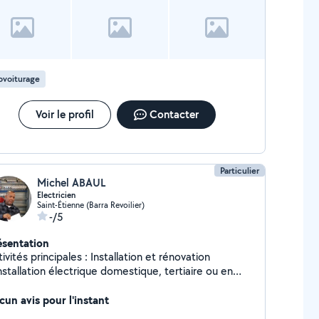
services. merci
ovoiturage
Voir le profil
Contacter
Particulier
Michel ABAUL
Electricien
Saint-Étienne (Barra Revoilier)
-/5
ésentation
ivités principales : Installation et rénovation
nstallation électrique domestique, tertiaire ou en
dustriel. -Travaux de menuiserie sur divers
ort et montage d'ensemble. - Fixation de supports
cun avis pour l'instant
nstallation d'appareillages. - Câblage de circuit