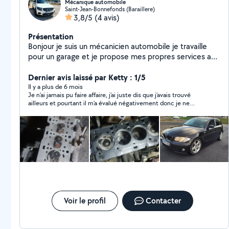
Mécanique automobile
Saint-Jean-Bonnefonds (Baraillere)
3,8/5
(4 avis)
Présentation
Bonjour je suis un mécanicien automobile je travaille
pour un garage et je propose mes propres services a
domicile ou au garage Mécanique automobile
Diagnostic auto Nettoyage auto
Dernier avis laissé par Ketty : 1/5
Il y a plus de 6 mois
Je n’ai jamais pu faire affaire, j’ai juste dis que j’avais trouvé
ailleurs et pourtant il m’a évalué négativement donc je ne
comprends pas
Voir le profil
Contacter