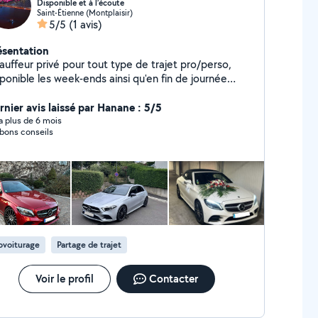
Disponible et à l’écoute
Saint-Étienne (Montplaisir)
5/5
(1 avis)
ésentation
auffeur privé pour tout type de trajet pro/perso,
ponible les week-ends ainsi qu'en fin de journée
oix véhicule et prix à définir ensemble). Conseil et
compagnement en transaction immobilière. Pour
rnier avis laissé par Hanane : 5/5
ut complément d'information n'hésitez pas à me
y a plus de 6 mois
bons conseils
ntacter. Cordialement
ovoiturage
Partage de trajet
Voir le profil
Contacter