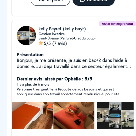
Auto-entrepreneur
kelly Peyret (kelly bayt)
Gestion locative
Saint-Étienne (Valfuret-Cret du Loup-Le Bernay)
5/5
(7 avis)
Présentation
Bonjour, je me présente, je suis en bac+2 dans l'aide à
domicile. J'ai déjà travaillé dans ce secteur également
avec les enfants, puis je me suis dirigé vers la location
courte, durée de Airbnb ainsi que la formation d'agent
Dernier avis laissé par Ophélie : 5/5
immobilier que je suis en train de terminer, j'ai
Il y a plus de 6 mois
Personne très gentille, à l'écoute de vos besoins et qui est
également créé ma microentreprise dans le Nettoyage
appliquée dans son travail appartement rendu niquel pour état
de location courte durée où cela fait quatre années
des lieux de sortie. Merci Kelly
que je travaille dans ce domaine. je m'occupe de la
restitution des clés Nettoyage du Linge et je suis
véhiculé, je travaille en général sur Saint-Étienne et ses
alentours en espérant faire votre rencontre et que l'on
collabore ensemble. N'hésitez pas à me contacter. À
bientôt