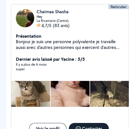
Particulier
Chaimaa Shasha
Hey
La Ricamarie (Centre)
4,7/5
(83 avis)
Présentation
Bonjour je suis une personne polyvalente je travaille
aussi avec d'autres personnes qui exercent d'autres
activités comme bricolage travaux réparation en
informatique et ménage garde d'animaux ...... je peux
Dernier avis laissé par Yacine : 5/5
très bien vous faciliter la tâche afin de vous mettre en
Il y a plus de 6 mois
super
relation avec ces personnes professionnels n'hésitez
pas à me contacter.
Voir le profil
Contacter