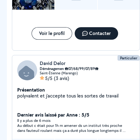
Voir le profil
Contacter
Particulier
David Delor
Déménagemen ☎️07/68/99/07/89☎️
Saint-Étienne (Marengo)
5/5
(3 avis)
Présentation
polyvalent et j'accepte tous les sortes de travail
Dernier avis laissé par Anne : 5/5
Il y a plus de 6 mois
Au début c était pour 1h m amener ds un institut très proche
dans fauteuil roulant mais ça a duré plus longue longtemps il n
a rien dit , au lieu du billet de 20€ j ai donné 30€