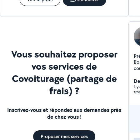
Vous souhaitez proposer
Pr
Bo
vos services de
co
mén
Covoiturage (partage de
vo
Der
frais) ?
de 
Il 
tro
Fai
(VL
son
Inscrivez-vous et répondez aux demandes près
po
de chez vous !
Proposer mes services