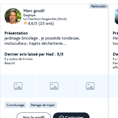
Particulier
Marc goudil
Employé
Le Chambon-Feugerolles (Nord)
4,6/5
(25 avis)
Présentation
Pr
jardinage bricolage , je possède tondeuse,
He
motoculteur, trajets déchetterie...
tout vos
Dernier avis laissé par Nad : 5/5
Der
Il y a plus de 6 mois
Il 
Reactif
Pie
eff
ado
Covoiturage
Partage de trajet
Voir le profil
Contacter