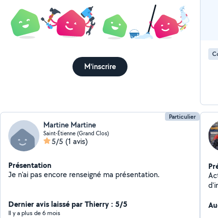
C
M'inscrire
Particulier
Martine Martine
Saint-Étienne (Grand Clos)
5/5
(1 avis)
Présentation
Pr
Je n'ai pas encore renseigné ma présentation.
Act
d'i
milieu in
Dernier avis laissé par Thierry : 5/5
supp
Au
Il y a plus de 6 mois
- I