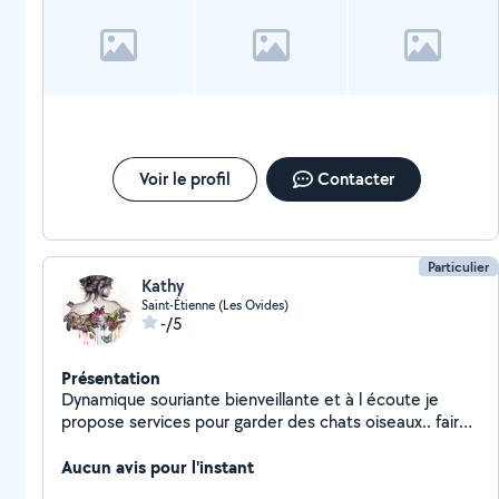
Voir le profil
Contacter
Particulier
Kathy
Saint-Étienne (Les Ovides)
-/5
Présentation
Dynamique souriante bienveillante et à l écoute je
propose services pour garder des chats oiseaux.. faire
le ménage m'occuper de personnes âgées faire des
courses, être de compagnie éventuellement des
Aucun avis pour l'instant
conseils pour le sport car je sportive?