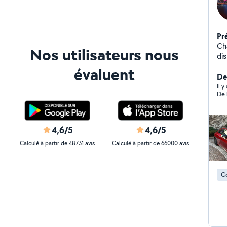
Pr
Ch
Nos utilisateurs nous
dis
(ch
évaluent
ac
De
to
Il 
De 
co
4,6/5
4,6/5
Calculé à partir de 48731 avis
Calculé à partir de 66000 avis
C