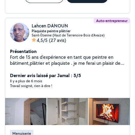
pas à me contacter sur l'appli ou sur le numéro affiché
sur mon profil
Auto-entrepreneur
Lahcen DANOUN
Plaquiste peintre plâtrier
Saint-Étienne (Haut de Terrenoire-Bois d'Avaize)
4,5/5
(27 avis)
Présentation
Fort de 15 ans d'expérience en tant que peintre en
bâtiment,plâtrier et plaquiste . je me ferai un plaisir de
mettre mes compétences à votre service, afin de vous
accompagner dans vos futurs travaux en neuf comme
Dernier avis laissé par Jamal : 5/5
en rénovation. Ensemble, nous définirons le projet qui
Il y a plus de 6 mois
Travail soigné, rien à dire !
vous ressemble. Professionnel et à l'écoute, j'apporte un
soin particulier à tous mes chantiers, de la préparation à
la finition. Pour tout devis et conseils n'hésitez pas à me
contacter.
Menuiserie