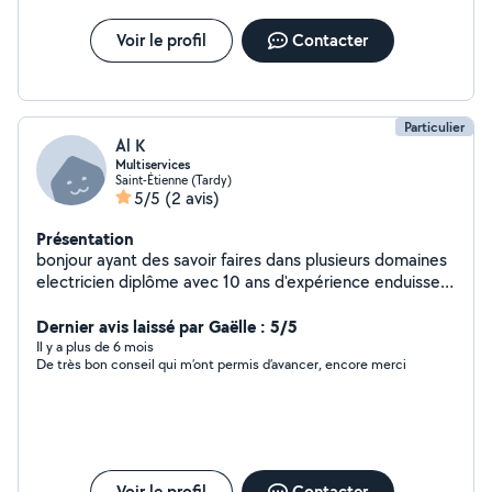
Voir le profil
Contacter
Particulier
Al K
Multiservices
Saint-Étienne (Tardy)
5/5
(2 avis)
Présentation
bonjour ayant des savoir faires dans plusieurs domaines
electricien diplôme avec 10 ans d'expérience enduisseur
peintre 4 ans montage de meuble et découpe plan de
travail etc 2 ans je vous accompagne dans votre projet
Dernier avis laissé par Gaëlle : 5/5
avec plaisir espérons une collaboration convivial et dans
Il y a plus de 6 mois
De très bon conseil qui m’ont permis d’avancer, encore merci
la bonne humeur
Voir le profil
Contacter