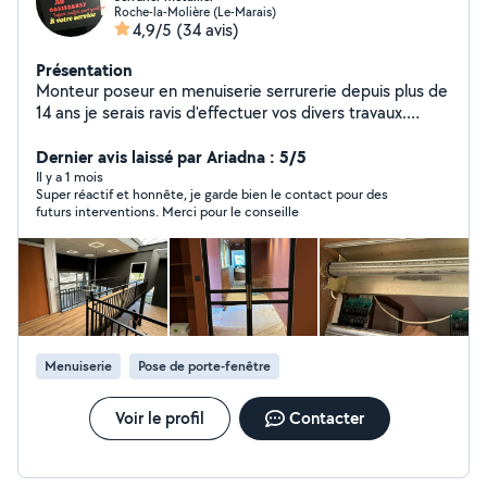
Roche-la-Molière (Le-Marais)
4,9/5
(34 avis)
Présentation
Monteur poseur en menuiserie serrurerie depuis plus de
14 ans je serais ravis d'effectuer vos divers travaux.
Serrurerie, menuiseries, motorisation portails, volet
roulants, volets battants, rideaux métallique, portail
Dernier avis laissé par Ariadna : 5/5
basculant, ainsi que la pose de toute menuiserie
Il y a 1 mois
Super réactif et honnête, je garde bien le contact pour des
intérieur extérieur. N'hésitez pas ( zéro six cinquante et
futurs interventions. Merci pour le conseille
un cinquante deux quatre vingt huit cinquante sept )
Menuiserie
Pose de porte-fenêtre
Voir le profil
Contacter