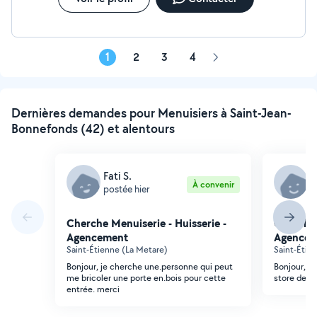
1
2
3
4
Page
suivante
Dernières demandes pour Menuisiers à Saint-Jean-
Bonnefonds (42) et alentours
Fati S.
H
À convenir
postée hier
p
Cherche Menuiserie - Huisserie -
Cherche 
Agencement
Agencem
Saint-Étienne (La Metare)
Saint-Étie
Bonjour, je cherche une.personne qui peut
Bonjour, je
me bricoler une porte en.bois pour cette
store de la
entrée. merci