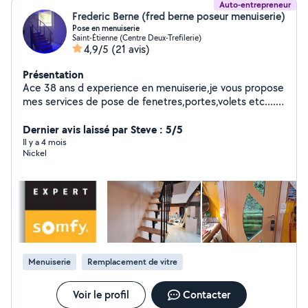
Auto-entrepreneur
Frederic Berne (fred berne poseur menuiserie)
Pose en menuiserie
Saint-Étienne (Centre Deux-Trefilerie)
4,9/5
(21 avis)
Présentation
Ace 38 ans d experience en menuiserie,je vous propose
mes services de pose de fenetres,portes,volets etc.....
Je propose egalement mes services pour la pose de
parquet stratifié ou pvc Remplacement de serrures Je
Dernier avis laissé par Steve : 5/5
fais également la réparation de volets roulant , fenetres
Il y a 4 mois
Nickel
...etc N hesitez pas a me contacer pour un devis ou d
autres informations
Menuiserie
Remplacement de vitre
Voir le profil
Contacter