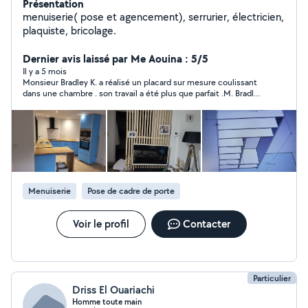
Présentation
menuiserie( pose et agencement), serrurier, électricien,
plaquiste, bricolage.
Dernier avis laissé par Me Aouina : 5/5
Il y a 5 mois
Monsieur Bradley K. a réalisé un placard sur mesure coulissant
dans une chambre . son travail a été plus que parfait .M. Bradley
K. est un artisan de confiance ,discret aimable .Un très très bon
travail .
Menuiserie
Pose de cadre de porte
Voir le profil
Contacter
Particulier
Driss El Ouariachi
Homme toute main