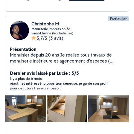
Particulier
Christophe M
Menuiserie impression 3d
Saint-Étienne (Rochetaillee)
3,7/5
(3 avis)
Présentation
Menuisier depuis 20 ans Je réalise tous travaux de
menuiserie intérieure et agencement d'espaces (
mobilier sur mesure , portes , parquet ) . Service
Impression 3 d : Je vous propose de reproduire tous vos
Dernier avis laissé par Lucie : 5/5
objets selon votre modèle physique ou un fichier . divers
Il y a plus de 6 mois
réactif et intéressé, proposition sérieuse. je garde son profil
Aide manutention , divers Coaching sportif Étudie
pour de futurs travaux si besoin
toutes propositions