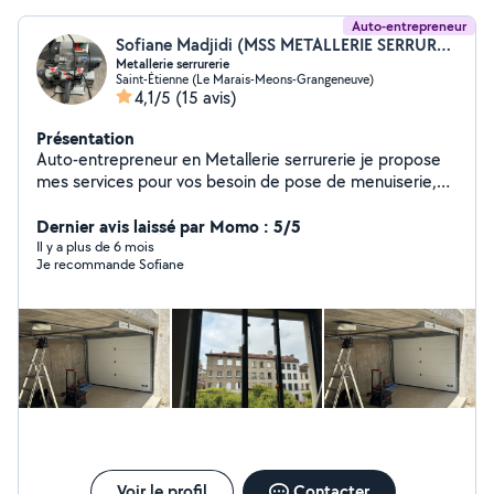
Auto-entrepreneur
Sofiane Madjidi (MSS METALLERIE SERRURERIE SERVICES)
Metallerie serrurerie
Saint-Étienne (Le Marais-Meons-Grangeneuve)
4,1/5
(15 avis)
Présentation
Auto-entrepreneur en Metallerie serrurerie je propose
mes services pour vos besoin de pose de menuiserie,
porte sectionnelle, rideaux métallique, garde-corps,
escaliers et d'autres prestations concernant le métier
Dernier avis laissé par Momo : 5/5
ainsi que les dépannage et urgences de types
Il y a plus de 6 mois
Je recommande Sofiane
(ouverture de porte) disponible 24h/24 7j sur 7 n'hésitez
pas à prendre contacte avec moi
Voir le profil
Contacter