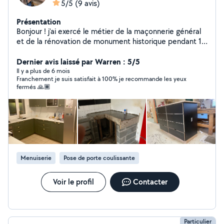
5/5
(9 avis)
Présentation
Bonjour ! j'ai exercé le métier de la maçonnerie général
et de la rénovation de monument historique pendant 15
ans. Ma passion pour le bois a fait que je me suis
reconverti en tant que menuisier agenceur en option
Dernier avis laissé par Warren : 5/5
fabriquant et installation agencement intérieur. Je suis
Il y a plus de 6 mois
Franchement je suis satisfait à 100% je recommande les yeux
disponible et flexible pour discuter de vos projets et
fermés 🙏🏾
trouver des solutions adaptées à vos besoins et à votre
budget.
Menuiserie
Pose de porte coulissante
Voir le profil
Contacter
Particulier