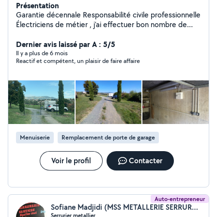
Présentation
Garantie décennale Responsabilité civile professionnelle
Électriciens de métier , j'ai effectuer bon nombre de
chantier aussi bien en rénovation qu'en neuf . Mes
compétences : Électricité Neuf et rénovation : tableau
Dernier avis laissé par A : 5/5
électrique ,prise , prise voiture électrique (green up )
Il y a plus de 6 mois
Reactif et compétent, un plaisir de faire affaire
luminaire etc Domotiques , interphone visiophone ,
motorisation portails, équipement connecté , Somfy IO ,
RTS , Zigbee Recherche de pannes. Pose de volet
roulant , portail coulissant et battant , portillon.
Motorisation portail coulissant et battant D'autre corps
de métier sont aussi possible : Pose de clôture Rigide :
alu, pvc , composite N'hésitez pas à me contacter je
serai ravi de vous apporter une réponse à vos besoins
Menuiserie
Remplacement de porte de garage
Voir le profil
Contacter
Auto-entrepreneur
Sofiane Madjidi (MSS METALLERIE SERRURERIE SERVICES)
Serrurier metallier