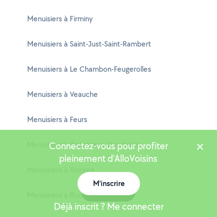
Menuisiers à Firminy
Menuisiers à Saint-Just-Saint-Rambert
Menuisiers à Le Chambon-Feugerolles
Menuisiers à Veauche
Menuisiers à Feurs
Menuisiers à Andrézieux-Bouthéon
Connectez-vous pour profiter
pleinement d'AlloVoisins
Menuisiers à Riorges
M'inscrire
Carte
Menuisiers à Roche-la-Molière
Déjà inscrit ? Me connecter