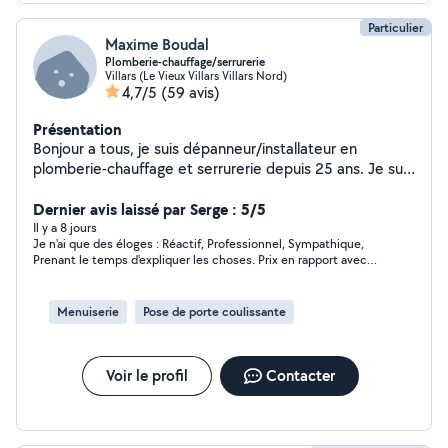
Particulier
Maxime Boudal
Plomberie-chauffage/serrurerie
Villars (Le Vieux Villars Villars Nord)
4,7/5
(59 avis)
Présentation
Bonjour a tous, je suis dépanneur/installateur en
plomberie-chauffage et serrurerie depuis 25 ans. Je suis
de saint-etienne, je peux intervenir dans le 42 et
alentours avec une plage horaire assez large et rapide, si
Dernier avis laissé par Serge : 5/5
je ne suis pas déjà en intervention. N hésitez pas à me
Il y a 8 jours
Je n'ai que des éloges : Réactif, Professionnel, Sympathique,
contacter en cas de besoin. Cordialement
Prenant le temps d'expliquer les choses. Prix en rapport avec
les prestations. C'est quelqu'un à conserver dans son carnet
d'adresse.
Menuiserie
Pose de porte coulissante
Voir le profil
Contacter