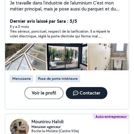
Je travaille dans l'industrie de l'aluminium C'est mon
métier principal, mais je pose aussi du parquet et du
carrelage.
Dernier avis laissé par Sara : 5/5
Il y a 2 mois
Très sérieux, ponctuel, respect de la tarification. Il a réparé le
volet électrique, réglé la porte d’entrée qui ferme mal ,
carrément démonter le vitrage porte fenêtre qui maintenant
ne racle plus le sol. Très compétent
Menuiserie
Pose de porte intérieure
Voir le profil
Contacter
Auto-entrepreneur
Mounirou Halidi
Menuisier agenceur
Roche-la-Molière (Centre-Ville)