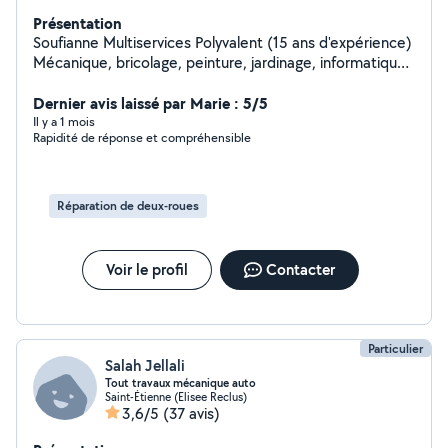
Présentation
Soufianne Multiservices Polyvalent (15 ans d'expérience)
Mécanique, bricolage, peinture, jardinage, informatique,
manutention Équipé et disponible 7j/7 Mécanique auto :
Réparations (cardans, démarreur, freins), vidange,
Dernier avis laissé par Marie : 5/5
diagnostic, dépannage urgent. Bricolage/Peinture :
Il y a 1 mois
Rapidité de réponse et compréhensible
Montage, réparations, peinture intérieure/extérieure,
plomberie/électricité basique. Jardinage :
Débroussaillage, tonte, broyage, potager, paysagisme
léger, livraison terreau/gravier. Informatique :
Réparation de deux-roues
Dépannage PC, réseau, logiciels, récupération données.
Manutention : Livraison, déménagement léger,
débarras, nettoyage après travaux. Pourquoi moi ? 15
Voir le profil
Contacter
ans d'expérience et matériel pro. Devis gratuit,
transparent, intervention rapide. Satisfaction garantie
Travail soigné et ponctuel.
Particulier
Salah Jellali
Tout travaux mécanique auto
Saint-Étienne (Elisee Reclus)
3,6/5
(37 avis)