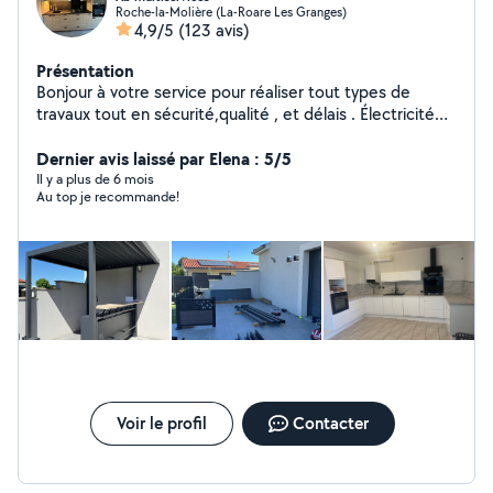
Roche-la-Molière (La-Roare Les Granges)
4,9/5
(123 avis)
Présentation
Bonjour à votre service pour réaliser tout types de
travaux tout en sécurité,qualité , et délais . Électricité
(prise,tableau électrique, luminaires,inter,etc..)ancien ,
neuf. Volet roulant ( manuel, ou électrique ) Serrurier.
Dernier avis laissé par Elena : 5/5
(urgence, changement,etc) Plomberie
Il y a plus de 6 mois
Au top je recommande!
(urgences,sanitaire bouché) Montage de
meuble(chambre ,cuisine équipée ,table) Tringlerie
(rideaux ,étagère ..) Électroménager lave linge, sèche
linge ( dépannage,petit ou gros) Nettoyages :canapé.
Tonte pelouse , arbuste. Déménagement.
Désencombrement vide cave ,garage. Débarrasse tout
électroménager . Pose parquet flottant,bois, ou
stratifié. Livraison dans toute la France !!! Panne diverses
urgente .
Voir le profil
Contacter