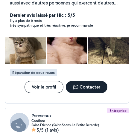
aussi avec d'autres personnes qui exercent d'autres
activités comme bricolage travaux réparation en
informatique et ménage garde d'animaux ...... je peux
Dernier avis laissé par Hic : 5/5
très bien vous faciliter la tâche afin de vous mettre en
Il y a plus de 6 mois
très sympathique et très réactive, je recommande
relation avec ces personnes professionnels n'hésitez
pas à me contacter.
Réparation de deux-roues
Voir le profil
Contacter
Entreprise
2sreseaux
Cordiste
Saint-Étienne (Saint-Saens-La Petite Berarde)
5/5
(1 avis)