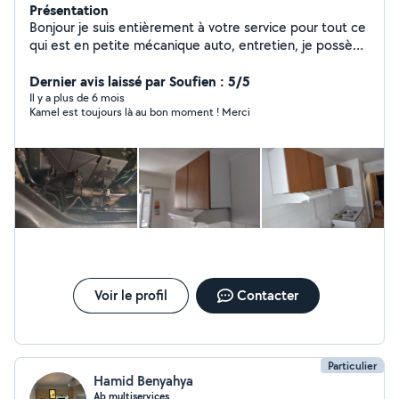
Présentation
Bonjour je suis entièrement à votre service pour tout ce
qui est en petite mécanique auto, entretien, je possède
le matériel, je fais également les travaux extérieur et
intérieur de votre habitation, je propose mes services
Dernier avis laissé par Soufien : 5/5
en déménagement .
Il y a plus de 6 mois
Kamel est toujours là au bon moment ! Merci
Voir le profil
Contacter
Particulier
Hamid Benyahya
Ab multiservices