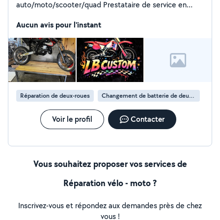
auto/moto/scooter/quad Prestataire de service en
détailling moto/scooter/auto Pour toute question
n'hésitez pas à me contacter
Aucun avis pour l'instant
Réparation de deux-roues
Changement de batterie de deux-roues
Voir le profil
Contacter
Vous souhaitez proposer vos services de
Réparation vélo - moto ?
Inscrivez-vous et répondez aux demandes près de chez
vous !