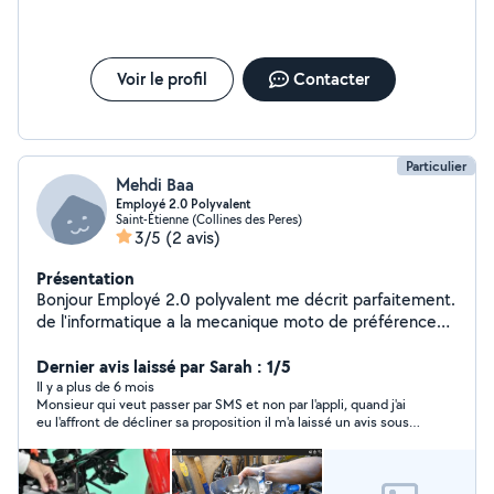
Voir le profil
Contacter
Particulier
Mehdi Baa
Employé 2.0 Polyvalent
Saint-Étienne (Collines des Peres)
3/5
(2 avis)
Présentation
Bonjour Employé 2.0 polyvalent me décrit parfaitement.
de l'informatique a la mecanique moto de préférence
en passant par les déménagements . je suis dans la
force de l'âge. Dieu Merci je suis un oui un homme a
Dernier avis laissé par Sarah : 1/5
tout faire. besoin de moi n'hésite pas je suis dispo ce
Il y a plus de 6 mois
Monsieur qui veut passer par SMS et non par l'appli, quand j'ai
week-end. jai ma boite à outils . besoin d'un coup de
eu l'affront de décliner sa proposition il m'a laissé un avis sous
main?
entendant que j'étais raciste ! a fuir !!!