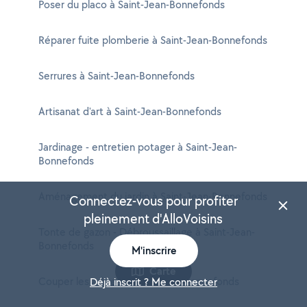
Poser du placo à Saint-Jean-Bonnefonds
Réparer fuite plomberie à Saint-Jean-Bonnefonds
Serrures à Saint-Jean-Bonnefonds
Artisanat d'art à Saint-Jean-Bonnefonds
Jardinage - entretien potager à Saint-Jean-
Bonnefonds
Aménagement du jardin à Saint-Jean-Bonnefonds
Connectez-vous pour profiter
pleinement d'AlloVoisins
Tonte de gazon - Débroussaillage à Saint-Jean-
Bonnefonds
M'inscrire
Carte
Couper les arbres à Saint-Jean-Bonnefonds
Déjà inscrit ? Me connecter