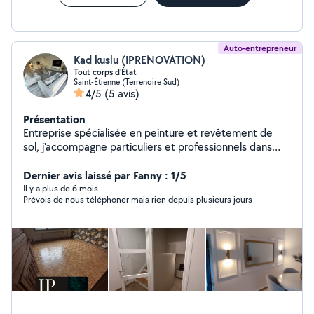
Auto-entrepreneur
Kad kuslu (IPRENOVATION)
Tout corps d'État
Saint-Étienne (Terrenoire Sud)
4/5
(5 avis)
Présentation
Entreprise spécialisée en peinture et revêtement de
sol, j'accompagne particuliers et professionnels dans
leurs projets de rénovation. Travail soigné, finitions de
qualité et respect des délais sont au cœur de mes
Dernier avis laissé par Fanny : 1/5
engagements. Réactif et sérieux, je propose des
Il y a plus de 6 mois
Prévois de nous téléphoner mais rien depuis plusieurs jours
solutions adaptées à chaque besoin, avec un suivi clair
du devis à la livraison du chantier.