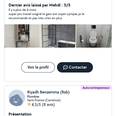
réalise également d'autres travaux si besoin. Bonne
Dernier avis laissé par Mehdi : 5/5
journée
Il y a plus de 6 mois
super pro travail soigné le gars est super sympas je le
recommande et pas très cher en plus
Voir le profil
Contacter
Auto-entrepreneur
Riyadh Benzemma (Rsb)
Plombier
Saint-Étienne (Camelinat)
4,5/5
(8 avis)
Présentation