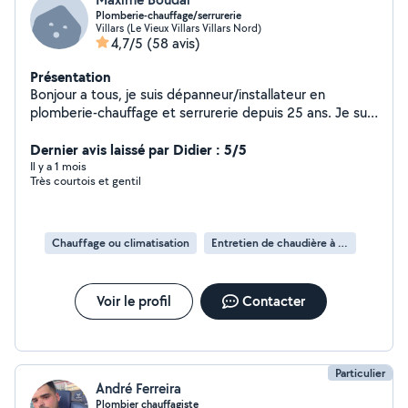
Plomberie-chauffage/serrurerie
Villars (Le Vieux Villars Villars Nord)
4,7/5
(58 avis)
Présentation
Bonjour a tous, je suis dépanneur/installateur en
plomberie-chauffage et serrurerie depuis 25 ans. Je suis
de saint-etienne, je peux intervenir dans le 42 et
alentours avec une plage horaire assez large et rapide, si
Dernier avis laissé par Didier : 5/5
je ne suis pas déjà en intervention. N hésitez pas à me
Il y a 1 mois
Très courtois et gentil
contacter en cas de besoin. Cordialement
Chauffage ou climatisation
Entretien de chaudière à gaz
Voir le profil
Contacter
Particulier
André Ferreira
Plombier chauffagiste