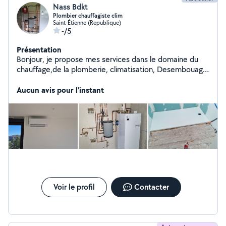
Nass Bdkt
Plombier chauffagiste clim
Saint-Étienne (Republique)
-/5
Présentation
Bonjour, je propose mes services dans le domaine du
chauffage,de la plomberie, climatisation, Desembouage
(nettoyage, rinçage)des installations plancher chauffant
ainsi que radiateurs .Tout types de travaux (pose
Aucun avis pour l'instant
cuisine, meubles ,pose de parquet etc.....) Je suis très
professionnel et très consciencieux dans mon travail .
Voir le profil
Contacter