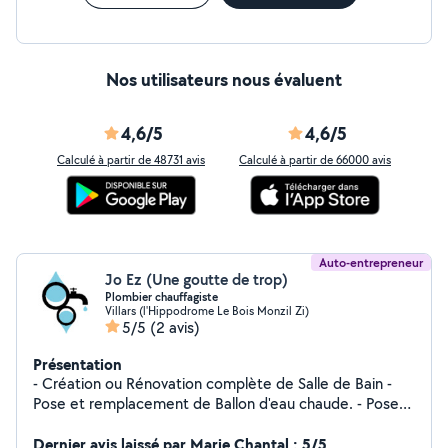
Nos utilisateurs nous évaluent
4,6/5
4,6/5
Calculé à partir de 48731 avis
Calculé à partir de 66000 avis
Auto-entrepreneur
Jo Ez (Une goutte de trop)
Plombier chauffagiste
Villars (l'Hippodrome Le Bois Monzil Zi)
5/5
(2 avis)
Présentation
- Création ou Rénovation complète de Salle de Bain -
Pose et remplacement de Ballon d'eau chaude. - Pose
et remplacement de radiateurs. - Pose et
remplacement évier et meuble sous vasque. - Pose de
Dernier avis laissé par Marie Chantal : 5/5