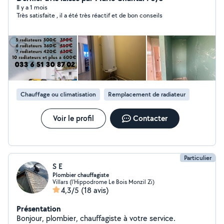
baignoire et de douche. - pose meuble de salle de bain.
Il y a 1 mois
Très satisfaite , il a été très réactif et de bon conseils
- Remplacement de baignoire. - débouchage
canalisation - désembouage radiateur / plancher
chauffant - Les réparations et l'installation de tuyaux,
éviers, robinets, réparation de réservoir de chasse
d'eau, etc.
Chauffage ou climatisation
Remplacement de radiateur
Voir le profil
Contacter
Particulier
S E
Plombier chauffagiste
Villars (l'Hippodrome Le Bois Monzil Zi)
4,3/5
(18 avis)
Présentation
Bonjour, plombier, chauffagiste à votre service.