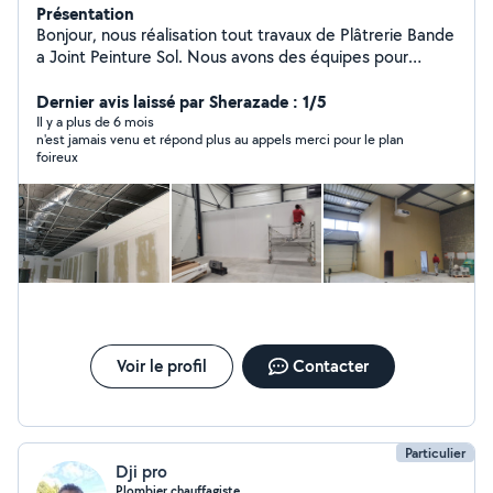
Présentation
Bonjour, nous réalisation tout travaux de Plâtrerie Bande
a Joint Peinture Sol. Nous avons des équipes pour
l'électricité, la plomberie ect... Notre travaille est rendu
avec un service irréprochable. Pour tout travaux,
Dernier avis laissé par Sherazade : 1/5
n'hésitez pas.
Il y a plus de 6 mois
n'est jamais venu et répond plus au appels merci pour le plan
foireux
Voir le profil
Contacter
Particulier
Dji pro
Plombier chauffagiste