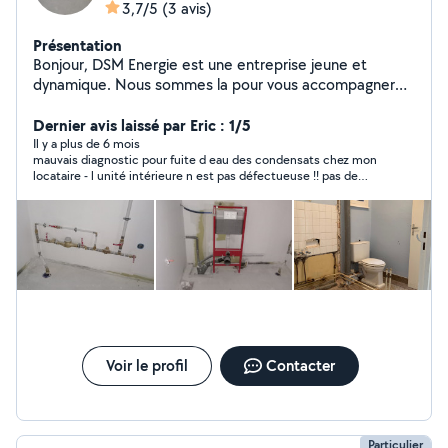
3,7/5
(3 avis)
Présentation
Bonjour, DSM Energie est une entreprise jeune et
dynamique. Nous sommes la pour vous accompagner
dans tout vos projets rénovation, aménagement,
construction.. Notre activité principale ? La Plomberie
Dernier avis laissé par Eric : 1/5
plus d'un métier une passion, + de 13 ans d'expérience
Il y a plus de 6 mois
mauvais diagnostic pour fuite d eau des condensats chez mon
dans ce domaine. N'hésitez pas nous sommes à votre
locataire - l unité intérieure n est pas défectueuse !! pas de
écoute pour tout type de demandes :)
micro fuite mais avait besoin d une pompe de relevage ( 2 eme
passage professionnel ) . bilan une facture et une perte de 187
euros pour rien . maintenant tout est résolu et ça fonctionne .
Voir le profil
Contacter
Particulier