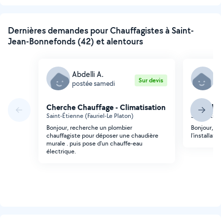
suivante
Dernières demandes pour Chauffagistes à Saint-
Jean-Bonnefonds (42) et alentours
Abdelli A.
O
Sur devis
postée samedi
p
Cherche Chauffage - Climatisation
Cherche 
Saint-Étienne (Fauriel-Le Platon)
Saint-Étie
Bonjour, recherche un plombier
Bonjour, J
chauffagiste pour déposer une chaudière
l'installat
murale . puis pose d'un chauffe-eau
électrique.