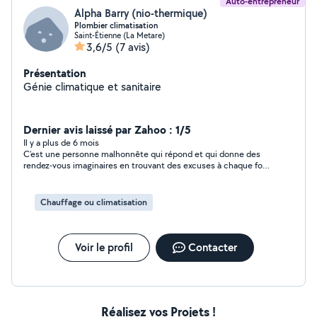
Auto-entrepreneur
Alpha Barry (nio-thermique)
Plombier climatisation
Saint-Étienne (La Metare)
3,6/5
(7 avis)
Présentation
Génie climatique et sanitaire
Dernier avis laissé par Zahoo : 1/5
Il y a plus de 6 mois
C’est une personne malhonnête qui répond et qui donne des
rendez-vous imaginaires en trouvant des excuses à chaque fois.
En fait j’ai passé deux jours à attendre Monsieur Alpha et il n’a
même pas eu le culot de me rappeler pour s’excuser.
Conclusion j’ai toujours pas de climatisation et j’ai perdu mon
Chauffage ou climatisation
temps pour rien. J’ai décidé de le faire tout seul !
Voir le profil
Contacter
Réalisez vos Projets !