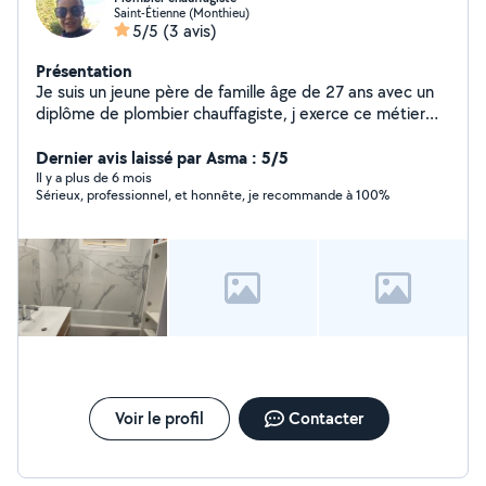
Saint-Étienne (Monthieu)
5/5
(3 avis)
Présentation
Je suis un jeune père de famille âge de 27 ans avec un
diplôme de plombier chauffagiste, j exerce ce métier
depuis un bout de temps je peux dire que je l exerce
avec passion.Aider les personnes dans l urgence pour
Dernier avis laissé par Asma : 5/5
moi c est important et surtout gratifiant Réalisation de
Il y a plus de 6 mois
Sérieux, professionnel, et honnête, je recommande à 100%
salle de bain Dépannage
Voir le profil
Contacter