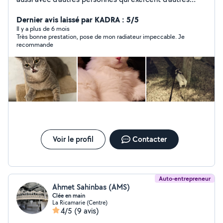
activités comme bricolage travaux réparation en
informatique et ménage garde d'animaux ...... je peux
Dernier avis laissé par KADRA : 5/5
très bien vous faciliter la tâche afin de vous mettre en
Il y a plus de 6 mois
Très bonne prestation, pose de mon radiateur impeccable. Je
relation avec ces personnes professionnels n'hésitez
recommande
pas à me contacter.
Voir le profil
Contacter
Auto-entrepreneur
Ahmet Sahinbas (AMS)
Clée en main
La Ricamarie (Centre)
4/5
(9 avis)