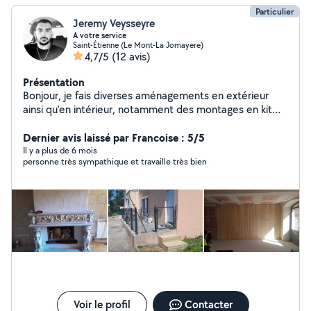
Particulier
Jeremy Veysseyre
A votre service
Saint-Étienne (Le Mont-La Jomayere)
4,7/5
(12 avis)
Présentation
Bonjour, je fais diverses aménagements en extérieur
ainsi qu'en intérieur, notamment des montages en kit
(meubles, piscines, cabanes ...). Aussi, j'effectue des
travaux en maçonnerie, couverture et menuiserie.
Dernier avis laissé par Francoise : 5/5
Il y a plus de 6 mois
personne très sympathique et travaille très bien
Voir le profil
Contacter