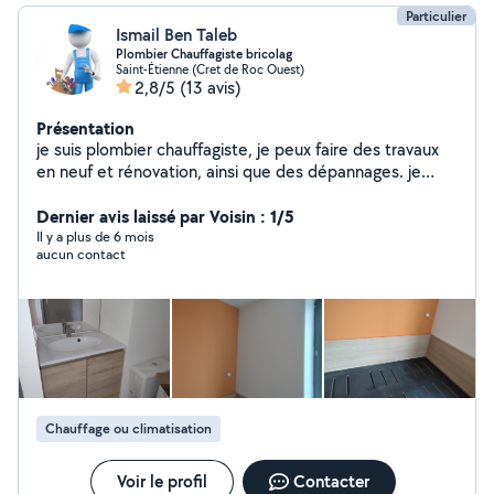
Particulier
Ismail Ben Taleb
Plombier Chauffagiste bricolag
Saint-Étienne (Cret de Roc Ouest)
2,8/5
(13 avis)
Présentation
je suis plombier chauffagiste, je peux faire des travaux
en neuf et rénovation, ainsi que des dépannages. je
peux aussi intervenir sur de petits travaux dans
l'électricité et la vmc. je peux me déplacer sur Saint
Dernier avis laissé par Voisin : 1/5
Etienne et sa région N'hésitez pas à me contacter pour
Il y a plus de 6 mois
aucun contact
plus d'information
Chauffage ou climatisation
Voir le profil
Contacter