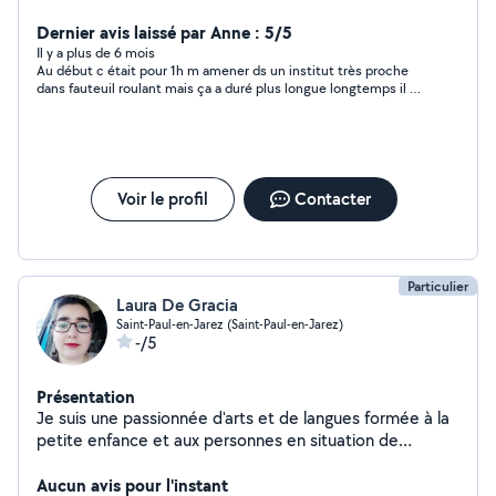
Dernier avis laissé par Anne : 5/5
Il y a plus de 6 mois
Au début c était pour 1h m amener ds un institut très proche
dans fauteuil roulant mais ça a duré plus longue longtemps il n
a rien dit , au lieu du billet de 20€ j ai donné 30€
Voir le profil
Contacter
Particulier
Laura De Gracia
Saint-Paul-en-Jarez (Saint-Paul-en-Jarez)
-/5
Présentation
Je suis une passionnée d'arts et de langues formée à la
petite enfance et aux personnes en situation de
handicap (formation d'auxiliaire de vie). J'ai également
de bonnes bases en administratif.
Aucun avis pour l'instant