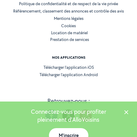
Politique de confidentialité et de respect de la vie privée
Référencement, classement des annonces et contrôle des avis
Mentions légales
Cookies
Location de matériel
Prestation de services
NOS APPLICATIONS
Télécharger l’application iOS
Télécharger l’application Android
Retrouvez-nous :
Connectez-vous pour profiter
pleinement d'AlloVoisins
M'inscrire
Version 25.5.3