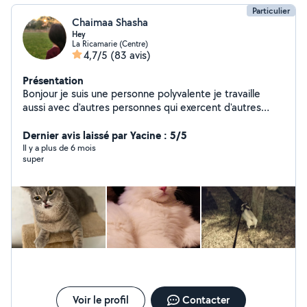
Particulier
Chaimaa Shasha
Hey
La Ricamarie (Centre)
4,7/5
(83 avis)
Présentation
Bonjour je suis une personne polyvalente je travaille
aussi avec d'autres personnes qui exercent d'autres
activités comme bricolage travaux réparation en
informatique et ménage garde d'animaux ...... je peux
Dernier avis laissé par Yacine : 5/5
très bien vous faciliter la tâche afin de vous mettre en
Il y a plus de 6 mois
super
relation avec ces personnes professionnels n'hésitez
pas à me contacter.
Voir le profil
Contacter