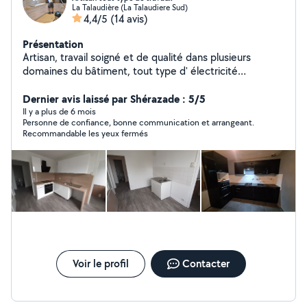
La Talaudière (La Talaudiere Sud)
4,4/5
(14 avis)
Présentation
Artisan, travail soigné et de qualité dans plusieurs
domaines du bâtiment, tout type d' électricité
domestique tertiaire, petite maçonnerie revêtement de
sol ( parquet lino dalle pvc), terrassement. Montage de
Dernier avis laissé par Shérazade : 5/5
meuble Cuisine luminaires. Debarrassage tout type
Il y a plus de 6 mois
Personne de confiance, bonne communication et arrangeant.
d'encombrants Petite plomberie etc... Etc... Pour toute
Recommandable les yeux fermés
demande n'hésitez pas Reponse rapide
Voir le profil
Contacter