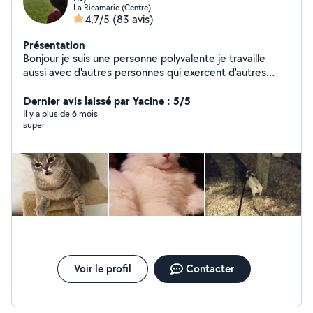
La Ricamarie (Centre)
4,7/5
(83 avis)
Présentation
Bonjour je suis une personne polyvalente je travaille
aussi avec d'autres personnes qui exercent d'autres
activités comme bricolage travaux réparation en
informatique et ménage garde d'animaux ...... je peux
Dernier avis laissé par Yacine : 5/5
très bien vous faciliter la tâche afin de vous mettre en
Il y a plus de 6 mois
super
relation avec ces personnes professionnels n'hésitez
pas à me contacter.
Voir le profil
Contacter