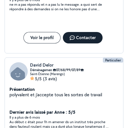
ne m a pas répondu et n a pas lu le message. a quoi sert de
répondre à des demandes si on ne les honore pas d une
réponse !!!!
Voir le profil
Contacter
Particulier
David Delor
Déménagemen ☎️07/68/99/07/89☎️
Saint-Étienne (Marengo)
5/5
(3 avis)
Présentation
polyvalent et j'accepte tous les sortes de travail
Dernier avis laissé par Anne : 5/5
Il y a plus de 6 mois
Au début c était pour 1h m amener ds un institut très proche
dans fauteuil roulant mais ça a duré plus longue longtemps il n