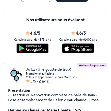
Nos utilisateurs nous évaluent
4,6/5
4,6/5
Calculé à partir de 48731 avis
Calculé à partir de 66000 avis
Auto-entrepreneur
Jo Ez (Une goutte de trop)
Plombier chauffagiste
Villars (l'Hippodrome Le Bois Monzil Zi)
5/5
(2 avis)
Présentation
- Création ou Rénovation complète de Salle de Bain -
Pose et remplacement de Ballon d'eau chaude. - Pose
et remplacement de radiateurs. - Pose et
remplacement évier et meuble sous vasque. - Pose de
Dernier avis laissé par Marie Chantal : 5/5