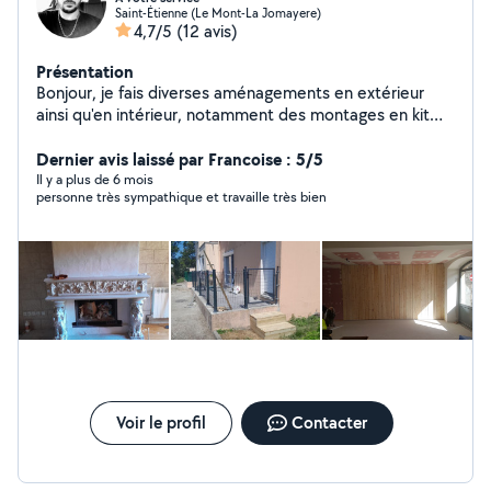
Saint-Étienne (Le Mont-La Jomayere)
4,7/5
(12 avis)
Présentation
Bonjour, je fais diverses aménagements en extérieur
ainsi qu'en intérieur, notamment des montages en kit
(meubles, piscines, cabanes ...). Aussi, j'effectue des
travaux en maçonnerie, couverture et menuiserie.
Dernier avis laissé par Francoise : 5/5
Il y a plus de 6 mois
personne très sympathique et travaille très bien
Voir le profil
Contacter