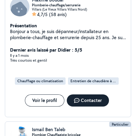
Plomberie-chauffage/serrurerie
Villars (Le Vieux Villars Villars Nord)
4,7/5
(58 avis)
Présentation
Bonjour a tous, je suis dépanneur/installateur en
plomberie-chauffage et serrurerie depuis 25 ans. Je suis
de saint-etienne, je peux intervenir dans le 42 et
alentours avec une plage horaire assez large et rapide, si
Dernier avis laissé par Didier : 5/5
je ne suis pas déjà en intervention. N hésitez pas à me
Il y a 1 mois
Très courtois et gentil
contacter en cas de besoin. Cordialement
Chauffage ou climatisation
Entretien de chaudière à gaz
Voir le profil
Contacter
Particulier
Ismail Ben Taleb
Plombier Chauffagiste bricolag