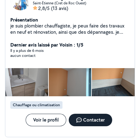
Saint-Étienne (Cret de Roc Ouest)
2,8/5
(13 avis)
Présentation
je suis plombier chauffagiste, je peux faire des travaux
en neuf et rénovation, ainsi que des dépannages. je
peux aussi intervenir sur de petits travaux dans
l'électricité et la vmc. je peux me déplacer sur Saint
Dernier avis laissé par Voisin : 1/5
Etienne et sa région N'hésitez pas à me contacter pour
Il y a plus de 6 mois
aucun contact
plus d'information
Chauffage ou climatisation
Voir le profil
Contacter