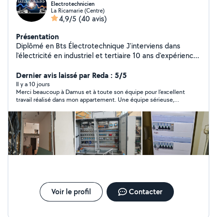
Electrotechnicien
La Ricamarie (Centre)
4,9/5
(40 avis)
Présentation
Diplômé en Bts Électrotechnique J'interviens dans
l'électricité en industriel et tertiaire 10 ans d'expérience
travaille propre et appliqué, satisfait ou refait
Dépannage installation électrique, circuit électrique
Dernier avis laissé par Reda : 5/5
Réalisation installation électrique neuve , renovation
Il y a 10 jours
Merci beaucoup à Damus et à toute son équipe pour l’excellent
travail réalisé dans mon appartement. Une équipe sérieuse,
professionnelle, efficace et toujours de bonne humeur.Je
recommande sans hésiter leurs services.
Voir le profil
Contacter