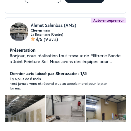
Auto-entrepreneur
Ahmet Sahinbas (AMS)
Clée en main
La Ricamarie (Centre)
4/5
(9 avis)
Présentation
Bonjour, nous réalisation tout travaux de Plâtrerie Bande
a Joint Peinture Sol. Nous avons des équipes pour
l'électricité, la plomberie ect... Notre travaille est rendu
avec un service irréprochable. Pour tout travaux,
Dernier avis laissé par Sherazade : 1/5
n'hésitez pas.
Il y a plus de 6 mois
n'est jamais venu et répond plus au appels merci pour le plan
foireux