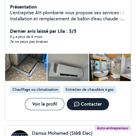
Présentation
L'entreprise AH plomberie vous propose ses services : -
Installation et remplacement de ballon d'eau chaude -
Installation de chaudières (gaz, électrique, murale ou au
sol) -Dépannage express -Rupture ou réparation de
Dernier avis laissé par Lila : 3/5
canalisation -Remplacement et installation de
Il y a plus de 6 mois
Je ne peux pas évaluer.
robinetterie -Débouchage des canalisations : évier,
douche, baignoire, lavabo -Création ou rénovation
complète de salle de bain -Création ou rénovation
complète de cuisine -Pose et remplacement de
radiateurs -Pose et remplacement d'évier et de meuble
sous vasque -Pose de baignoire et de douche -Pose de
meuble de salle de bain -Remplacement de baignoire -
Installation de parois de douche -Installation de
Chauffage ou climatisation
Entretien de chaudière à gaz
climatiseurs (split, multi-split, gainable) -Réparation et
installation de tuyaux, éviers, robinets, Sanitaires.
Voir le profil
Contacter
Auto-entrepreneur
Damus Mohamed (SI&B Elec)