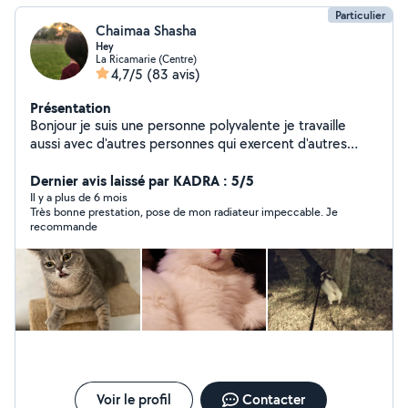
Particulier
Chaimaa Shasha
Hey
La Ricamarie (Centre)
4,7/5
(83 avis)
Présentation
Bonjour je suis une personne polyvalente je travaille
aussi avec d'autres personnes qui exercent d'autres
activités comme bricolage travaux réparation en
informatique et ménage garde d'animaux ...... je peux
Dernier avis laissé par KADRA : 5/5
très bien vous faciliter la tâche afin de vous mettre en
Il y a plus de 6 mois
Très bonne prestation, pose de mon radiateur impeccable. Je
relation avec ces personnes professionnels n'hésitez
recommande
pas à me contacter.
Voir le profil
Contacter