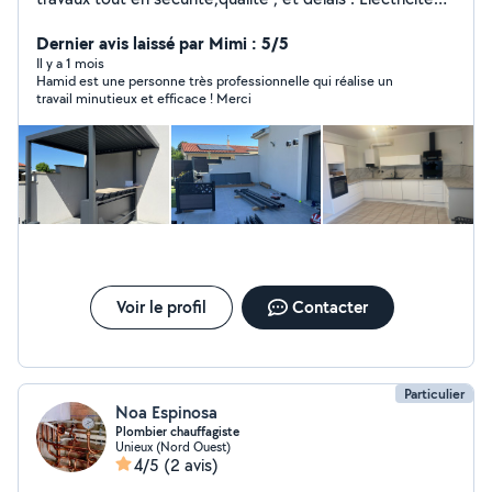
(prise,tableau électrique, luminaires,inter,etc..)ancien ,
neuf. Volet roulant ( manuel, ou électrique ) Serrurier.
Dernier avis laissé par Mimi : 5/5
(urgence, changement,etc) Plomberie
Il y a 1 mois
Hamid est une personne très professionnelle qui réalise un
(urgences,sanitaire bouché) Montage de
travail minutieux et efficace ! Merci
meuble(chambre ,cuisine équipée ,table) Tringlerie
(rideaux ,étagère ..) Électroménager lave linge, sèche
linge ( dépannage,petit ou gros) Nettoyages :canapé.
Tonte pelouse , arbuste. Déménagement.
Désencombrement vide cave ,garage. Débarrasse tout
électroménager . Pose parquet flottant,bois, ou
stratifié. Livraison dans toute la France !!! Panne diverses
urgente .
Voir le profil
Contacter
Particulier
Noa Espinosa
Plombier chauffagiste
Unieux (Nord Ouest)
4/5
(2 avis)