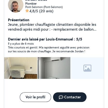
Plombier
Pont-Salomon (Pont-Salomon)
4,8/5
(20 avis)
Présentation
Jeune, plombier chauffagiste climatitien disponible les
vendredi après midi pour : - remplacement de ballon
électrique ou thermodynamique . - entretien de pompe
à chaleur air/air ou air/eau ou géothermique. -
Dernier avis laissé par Louis-Emmanuel : 5/5
changement de mécanisme de wc et ou flotteur. -
Il y a plus de 6 mois
Très courtois et gentil. M'a rapidement aiguillé avec précision
changement de robinet. - joint d'étanchéité bac à
sur les soucis de mon chauffage. Je recommande Jordan !
douche ou baignoire.
Voir le profil
Contacter