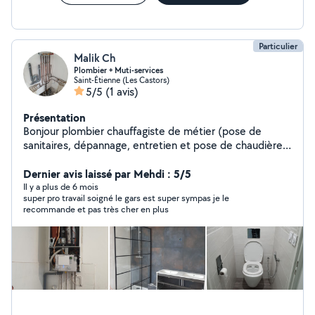
Particulier
Malik Ch
Plombier + Muti-services
Saint-Étienne (Les Castors)
5/5
(1 avis)
Présentation
Bonjour plombier chauffagiste de métier (pose de
sanitaires, dépannage, entretien et pose de chaudière)
n'hésitez pas à me contacter pour vos travaux. Je
réalise également d'autres travaux si besoin. Bonne
Dernier avis laissé par Mehdi : 5/5
journée
Il y a plus de 6 mois
super pro travail soigné le gars est super sympas je le
recommande et pas très cher en plus