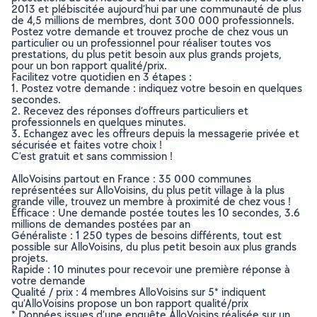
2013 et plébiscitée aujourd’hui par une communauté de plus
de 4,5 millions de membres, dont 300 000 professionnels.
Postez votre demande et trouvez proche de chez vous un
particulier ou un professionnel pour réaliser toutes vos
prestations, du plus petit besoin aux plus grands projets,
pour un bon rapport qualité/prix.
Facilitez votre quotidien en 3 étapes :
1. Postez votre demande : indiquez votre besoin en quelques
secondes.
2. Recevez des réponses d’offreurs particuliers et
professionnels en quelques minutes.
3. Echangez avec les offreurs depuis la messagerie privée et
sécurisée et faites votre choix !
C’est gratuit et sans commission !
AlloVoisins partout en France : 35 000 communes
représentées sur AlloVoisins, du plus petit village à la plus
grande ville, trouvez un membre à proximité de chez vous !
Efficace : Une demande postée toutes les 10 secondes, 3.6
millions de demandes postées par an
Généraliste : 1 250 types de besoins différents, tout est
possible sur AlloVoisins, du plus petit besoin aux plus grands
projets.
Rapide : 10 minutes pour recevoir une première réponse à
votre demande
Qualité / prix : 4 membres AlloVoisins sur 5* indiquent
qu’AlloVoisins propose un bon rapport qualité/prix
* Données issues d’une enquête AlloVoisins réalisée sur un