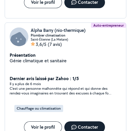
Voir le profil
Contacter
stress et un résultat au-delà de mes attentes.🤗
Auto-entrepreneur
Alpha Barry (nio-thermique)
Plombier climatisation
Saint-Étienne (La Metare)
3,6/5
(7 avis)
Présentation
Génie climatique et sanitaire
Dernier avis laissé par Zahoo : 1/5
Il y a plus de 6 mois
C’est une personne malhonnête qui répond et qui donne des
rendez-vous imaginaires en trouvant des excuses à chaque fois.
En fait j’ai passé deux jours à attendre Monsieur Alpha et il n’a
même pas eu le culot de me rappeler pour s’excuser.
Conclusion j’ai toujours pas de climatisation et j’ai perdu mon
Chauffage ou climatisation
temps pour rien. J’ai décidé de le faire tout seul !
Voir le profil
Contacter