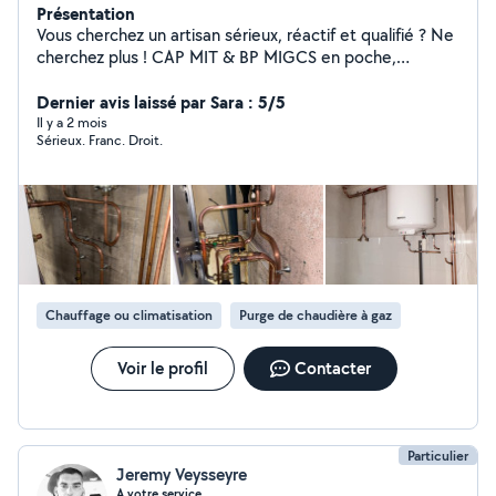
Présentation
Vous cherchez un artisan sérieux, réactif et qualifié ? Ne
cherchez plus ! CAP MIT & BP MIGCS en poche,
j'interviens rapidement pour tous vos travaux de
plomberie, chauffage et sanitaire : Dépannage /
Dernier avis laissé par Sara : 5/5
réparation / entretien Installation de chaudières,
Il y a 2 mois
Sérieux. Franc. Droit.
radiateurs, chauffe-eau Création ou rénovation de salles
de bains Fuites, débouchage, robinetterie, WC, etc.
Basé dans la Loire, je me déplace avec tout le matériel
nécessaire pour un travail propre, durable et garanti.
Artisan de métier, je privilégie la qualité, la ponctualité
et les conseils utiles.
Chauffage ou climatisation
Purge de chaudière à gaz
Voir le profil
Contacter
Particulier
Jeremy Veysseyre
A votre service