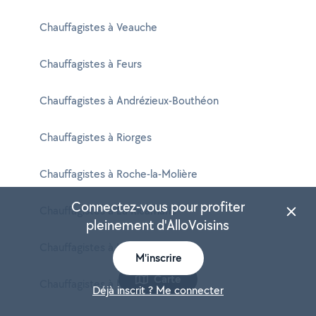
Chauffagistes à Veauche
Chauffagistes à Feurs
Chauffagistes à Andrézieux-Bouthéon
Chauffagistes à Riorges
Chauffagistes à Roche-la-Molière
Connectez-vous pour profiter
Chauffagistes à La Ricamarie
pleinement d'AlloVoisins
Chauffagistes à Unieux
M'inscrire
Carte
Chauffagistes à Mably
Déjà inscrit ? Me connecter