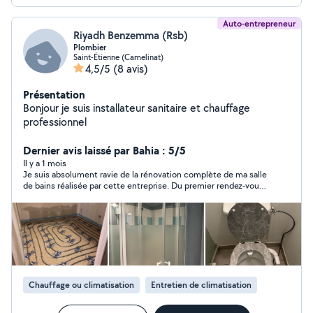
Auto-entrepreneur
Riyadh Benzemma (Rsb)
Plombier
Saint-Étienne (Camelinat)
4,5/5
(8 avis)
Présentation
Bonjour je suis installateur sanitaire et chauffage
professionnel
Dernier avis laissé par Bahia : 5/5
Il y a 1 mois
Je suis absolument ravie de la rénovation complète de ma salle
de bains réalisée par cette entreprise. Du premier rendez-vous
jusqu’à la livraison finale, tout a été parfaitement maîtrisé.
L’équipe a fait preuve d’un grand professionnalisme, en étant à
l’écoute de mes besoins et en me proposant des solutions à la
fois esthétiques et fonctionnelles. Les délais ont été
respectés, le chantier est resté propre tout au long des
travaux, et la qualité des finitions est tout simplement
irréprochable. Chaque détail a été soigné, ce qui donne
aujourd’hui une salle de bains moderne, élégante et
Chauffage ou climatisation
Entretien de climatisation
parfaitement adaptée à mon quotidien. Je recommande
vivement cette entreprise pour son sérieux, son savoir-faire et
la qualité de son accompagnement. Une expérience sans