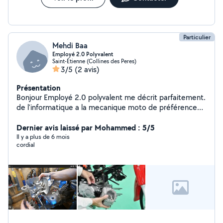
Particulier
Mehdi Baa
Employé 2.0 Polyvalent
Saint-Étienne (Collines des Peres)
3/5
(2 avis)
Présentation
Bonjour Employé 2.0 polyvalent me décrit parfaitement.
de l'informatique a la mecanique moto de préférence
en passant par les déménagements . je suis dans la
force de l'âge. Dieu Merci je suis un oui un homme a
Dernier avis laissé par Mohammed : 5/5
tout faire. besoin de moi n'hésite pas je suis dispo ce
Il y a plus de 6 mois
cordial
week-end. jai ma boite à outils . besoin d'un coup de
main?