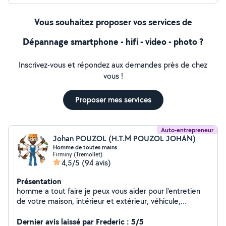
Vous souhaitez proposer vos services de
Dépannage smartphone - hifi - video - photo ?
Inscrivez-vous et répondez aux demandes près de chez
vous !
Proposer mes services
Auto-entrepreneur
Johan POUZOL (H.T.M POUZOL JOHAN)
Homme de toutes mains
Firminy (Tremollet)
4,5/5
(94 avis)
Présentation
homme a tout faire je peux vous aider pour l'entretien
de votre maison, intérieur et extérieur, véhicule,
montage de meuble, et plein d'autre juste me
demander. Je m'adapte au budget des personnes qui
Dernier avis laissé par Frederic : 5/5