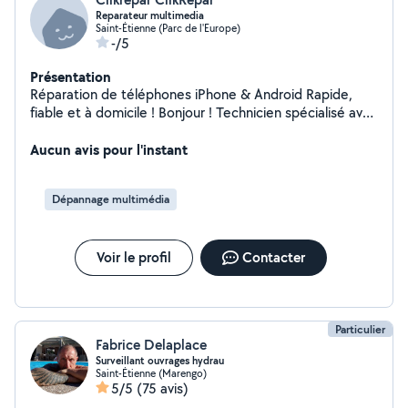
Reparateur multimedia
Saint-Étienne (Parc de l'Europe)
-/5
Présentation
Réparation de téléphones iPhone & Android Rapide,
fiable et à domicile ! Bonjour ! Technicien spécialisé avec
plusieurs années d'expérience, je vous propose mes
services pour la réparation de smartphones iPhone et
Aucun avis pour l'instant
Android, toutes marques confondues. Écran cassé
Batterie à remplacer Problèmes de charge ou de son
Dépannage multimédia
Téléphone qui ne s'allume plus Désoxydation (contact
avec l'eau) Optimisation & réinitialisation Transfert de
données, déblocage, etc. ️ Interventions rapides, pièces
Voir le profil
Contacter
de qualité et diagnostic offert. Déplacement possible à
domicile ou sur votre lieu de travail selon votre secteur.
Réponse rapide garantie sur AlloVoisins ! Travail soigné,
satisfaction garantie. N'hésitez pas à me contacter pour
toute demande ou devis gratuit.
Particulier
Fabrice Delaplace
Surveillant ouvrages hydrau
Saint-Étienne (Marengo)
5/5
(75 avis)