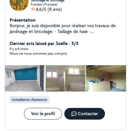
Jardinage et bricolage
Fraisses (Fraisses)
4,6/5
(8 avis)
Présentation
Bonjour, je suis disponible pour réaliser vos travaux de
jardinage et bricolage: - Taillage de haie -
Débroussaillage - Bricolage divers (dépannage, montage
de meubles, etc...) - Entretien de jardin Je suis équipé
Dernier avis laissé par Joelle : 3/5
de tout le matériel nécessaire. Etudie toute proposition
Il y a 6 mois
Nous ne nous sommes pas compris
et me déplace pour effectuer un devis gratuit Paiement
en CESU (Chèque Emploi Service Universel) accepté
Installation d'antenne
Voir le profil
Contacter