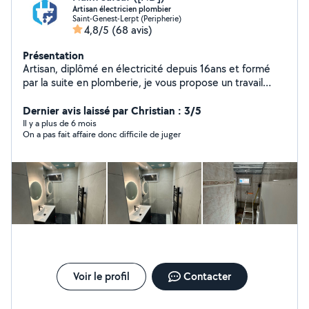
Artisan électricien plombier
Saint-Genest-Lerpt (Peripherie)
4,8/5
(68 avis)
Présentation
Artisan, diplômé en électricité depuis 16ans et formé
par la suite en plomberie, je vous propose un travail
soigné et de qualité dans plusieurs domaines du
bâtiment, tout type d' électricité domestique tertiaire,
Dernier avis laissé par Christian : 3/5
Plomberie refection salle de bain complète toilette
Il y a plus de 6 mois
On a pas fait affaire donc difficile de juger
etc... Je fait également tout type de carrelage,
revêtement de sol ( parquet lino dalle pvc),
terrassement. Évidemment montage de meuble cuisine
luminaires. Fabrication de claustra bois. Pose baie
coulissante et fenêtre volet roulant. Je travail en
collaboration avec d'autres artisans! Etc... Pour toute
demande n'hésitez pas. Reponse rapide.
Voir le profil
Contacter