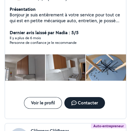
Présentation
Bonjour je suis entièrement à votre service pour tout ce
qui est en petite mécanique auto, entretien, je possède
le matériel, je fais également les travaux extérieur et
intérieur de votre habitation, je propose mes services
Dernier avis laissé par Nadia : 5/5
en déménagement .
Il y a plus de 6 mois
Personne de confiance je le recommande
Voir le profil
Contacter
Auto-entrepreneur
Clikrepar ClikRepar