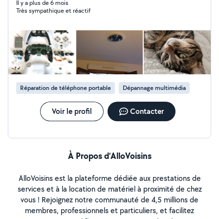
parc en face de chez moi pour sortir votre animal en
Il y a plus de 6 mois
Très sympathique et réactif
plein air). - Dépannage (installations électrique domicile)
- Nettoyeur d'appareils électroniques( ex: manette et
console PS5)
Réparation de téléphone portable
Dépannage multimédia
Voir le profil
Contacter
À Propos d’AlloVoisins
AlloVoisins est la plateforme dédiée aux prestations de
services et à la location de matériel à proximité de chez
vous ! Rejoignez notre communauté de 4,5 millions de
membres, professionnels et particuliers, et facilitez