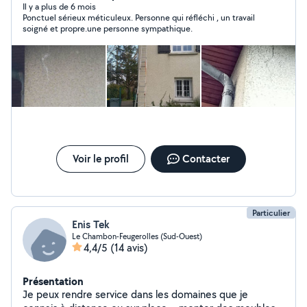
ont besoin.
Il y a plus de 6 mois
Ponctuel sérieux méticuleux. Personne qui réfléchi , un travail
soigné et propre.une personne sympathique.
Voir le profil
Contacter
Particulier
Enis Tek
Le Chambon-Feugerolles (Sud-Ouest)
4,4/5
(14 avis)
Présentation
Je peux rendre service dans les domaines que je