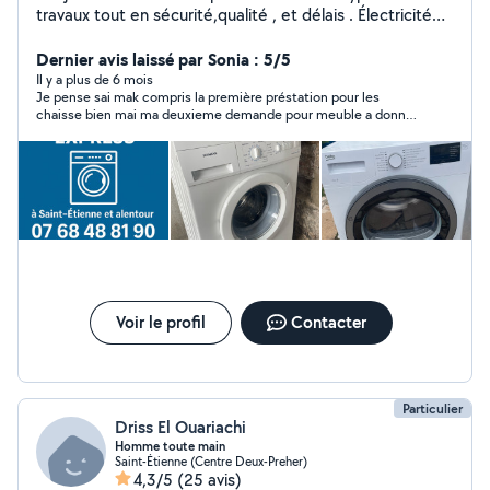
travaux tout en sécurité,qualité , et délais . Électricité
(prise,tableau électrique, luminaires,inter,etc..)ancien ,
neuf. Volet roulant ( manuel, ou électrique ) Serrurier.
Dernier avis laissé par Sonia : 5/5
(urgence, changement,etc) Plomberie
Il y a plus de 6 mois
Je pense sai mak compris la première préstation pour les
(urgences,sanitaire bouché) Montage de
chaisse bien mai ma deuxieme demande pour meuble a donne
meuble(chambre ,cuisine équipée ,table) Tringlerie
80 euros sai trop cher vue sai a donner
(rideaux ,étagère ..) Électroménager lave linge, sèche
linge ( dépannage,petit ou gros) Nettoyages :canapé.
Tonte pelouse , arbuste. Déménagement.
Désencombrement vide cave ,garage. Débarrasse tout
électroménager . Pose parquet flottant,bois, ou
stratifié. Livraison dans toute la France !!! Panne diverses
urgente .
Voir le profil
Contacter
Particulier
Driss El Ouariachi
Homme toute main
Saint-Étienne (Centre Deux-Preher)
4,3/5
(25 avis)