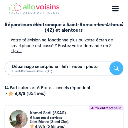
Réparateurs éléctronique à Saint-Romain-les-Atheux
(42) et alentours
Votre télévision ne fonctionne plus ou votre écran de
smartphone est cassé ? Postez votre demande en 2
clics...
Dépannage smartphone - hifi - video - photo
Reche
à Saint-Romain-les-Atheux (42)
14 Particuliers et 6 Professionnels répondent
-
4,8/5
(854 avis)
Auto-entrepreneur
Kamel Sadi (SKAS)
Gérant multi-services
Saint-Étienne (Grand Clos)
4,9/5
(268 avis)