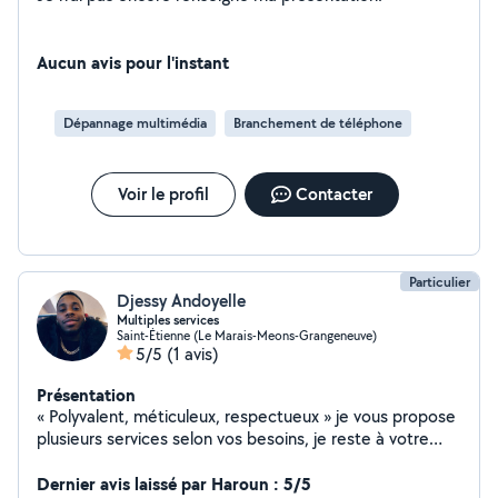
Aucun avis pour l'instant
Dépannage multimédia
Branchement de téléphone
Voir le profil
Contacter
Particulier
Djessy Andoyelle
Multiples services
Saint-Étienne (Le Marais-Meons-Grangeneuve)
5/5
(1 avis)
Présentation
« Polyvalent, méticuleux, respectueux » je vous propose
plusieurs services selon vos besoins, je reste à votre
disposition pour des questions complémentaires à mon
égard, bien à vous. - Garde d'animaux ( J'ai un très grand
Dernier avis laissé par Haroun : 5/5