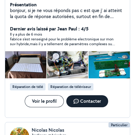
Présentation
bonjour, si je ne vous réponds pas c est que j' ai atteint
la quota de réponse autorisées, surtout en fin de
mois.laissez moi vos coordonnées et je vous
recontacterai
Dernier avis laissé par Jean Paul : 4/5
Il y a plus de 6 mois
Fabrice s'est renseigné pour le problème electronique sur mon
suv hybride,mais il y a tellement de paramètres complexes sur
le système hybride,paramétrages...et du matériel de contrôle
professionnel,il n'a pas pu s'engager pour cette opération très
sensible.
Réparation de télé
Réparation de téléviseur
Voir le profil
Contacter
Particulier
Nicolas Nicolas