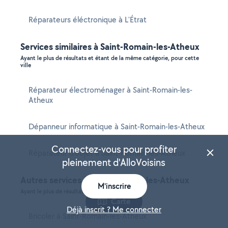
Réparateurs éléctronique à L'Étrat
Services similaires à Saint-Romain-les-Atheux
Ayant le plus de résultats et étant de la même catégorie, pour cette
ville
Réparateur électroménager à Saint-Romain-les-
Atheux
Dépanneur informatique à Saint-Romain-les-Atheux
Connectez-vous pour profiter
Réparateur d'objet à Saint-Romain-les-Atheux
pleinement d'AlloVoisins
Autres services à Saint-Romain-les-Atheux
M'inscrire
Ayant le plus de résultats dans cette ville
Carte
Déjà inscrit ? Me connecter
Bricoler à Saint-Romain-les-Atheux