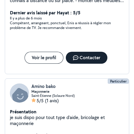
connais à distance ou sur place. - monter des meubles -
informatique - location nettoyant injecteur et extracteur
Karcher
Dernier avis laissé par Hayat : 5/5
Il y a plus de 6 mois
Compétent, arrangeant, ponctuel, Enis a réussis à régler mon
problème de TV. Je recommande vivement.
Voir le profil
Contacter
Particulier
Amino bako
Maçonnerie
Saint-Étienne (Solaure Nord)
5/5
(1 avis)
Présentation
je suis dispo pour tout type d'aide, bricolage et
maçonnerie