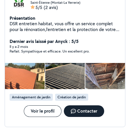
Saint-Étienne (Montat-La Verrerie)
5/5
(2 avis)
Présentation
DSR entretien habitat, vous offre un service complet
pour la rénovation,l'entretien et la protection de votre
habitat. Fort de 10 ans d'expérience, n'hésitez pas à
nous proposer vos projets que ce soit la rénovation de
Dernier avis laissé par Anyck : 5/5
votre toiture à l'entretien de votre terrasse et façade.
Il y a 2 mois
Parfait. Sympathique et efficace. Un excellent pro.
Nous intervenons sur des maisons individuelles, mais
tout autant sur des lotissements,hangar ou locaux
commercial. Au fil des années, l'entreprise DSR À bâtie
une équipe forte,soudées et à l'écoute du client. Toutes
nos interventions se font suite suite à un devis détaillé
pour une mise en confiance totale des clients.
Aménagement de jardin
Création de jardin
Voir le profil
Contacter