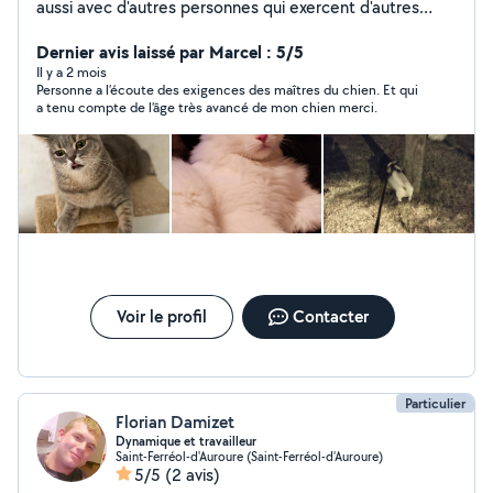
aussi avec d'autres personnes qui exercent d'autres
activités comme bricolage travaux réparation en
informatique et ménage garde d'animaux ...... je peux
Dernier avis laissé par Marcel : 5/5
très bien vous faciliter la tâche afin de vous mettre en
Il y a 2 mois
Personne a l’écoute des exigences des maîtres du chien. Et qui
relation avec ces personnes professionnels n'hésitez
a tenu compte de l’âge très avancé de mon chien merci.
pas à me contacter.
Voir le profil
Contacter
Particulier
Florian Damizet
Dynamique et travailleur
Saint-Ferréol-d'Auroure (Saint-Ferréol-d'Auroure)
5/5
(2 avis)