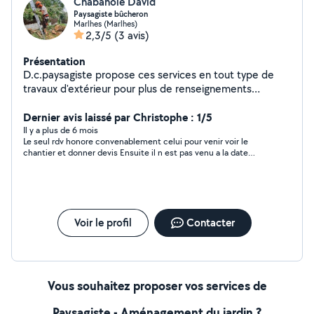
Chabanole David
Paysagiste bûcheron
Marlhes (Marlhes)
2,3/5
(3 avis)
Présentation
D.c.paysagiste propose ces services en tout type de
travaux d'extérieur pour plus de renseignements
contactez moi
Dernier avis laissé par Christophe : 1/5
Il y a plus de 6 mois
Le seul rdv honore convenablement celui pour venir voir le
chantier et donner devis Ensuite il n est pas venu a la date
donnée Après relances il fini par venir fait la moitié du chantier
et depuis disparu , il devait revenir deux jours plus tard , jamais
revenu . Ne répond pas aux appels n y aux messages J ai du
prendre une autre personne pour finir le chantier Le travail qu il
a fait est bien , compétent soigneux Mais aucune fiabilité Je ne
ferai plus appel a lui
Voir le profil
Contacter
Vous souhaitez proposer vos services de
Paysagiste - Aménagement du jardin ?