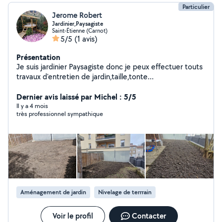
Particulier
Jerome Robert
Jardinier,Paysagiste
Saint-Étienne (Carnot)
5/5
(1 avis)
Présentation
Je suis jardinier Paysagiste donc je peux effectuer touts
travaux d'entretien de jardin,taille,tonte
,désherbage,plantation d'arbustes,fleurs,création de
gazon,de massif.......
Dernier avis laissé par Michel : 5/5
Il y a 4 mois
très professionnel sympathique
Aménagement de jardin
Nivelage de terrrain
Voir le profil
Contacter