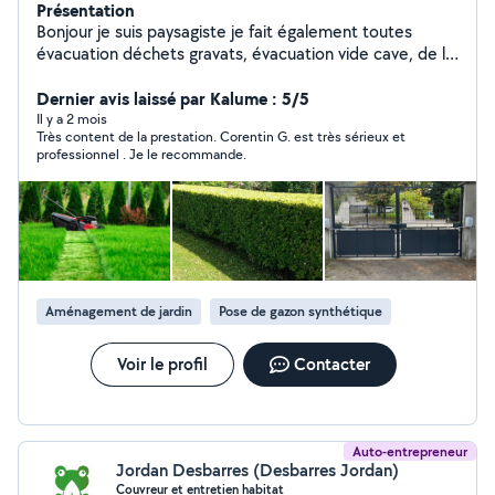
Présentation
Bonjour je suis paysagiste je fait également toutes
évacuation déchets gravats, évacuation vide cave, de la
pose de volets roulant, pose de parquet, pose de
carrelage et divers petite bricoles Contact : zéro six,
Dernier avis laissé par Kalume : 5/5
zéro deux, soixante treize, cinquante deux, quatre vingt
Il y a 2 mois
Très content de la prestation. Corentin G. est très sérieux et
quattre
professionnel . Je le recommande.
Aménagement de jardin
Pose de gazon synthétique
Voir le profil
Contacter
Auto-entrepreneur
Jordan Desbarres (Desbarres Jordan)
Couvreur et entretien habitat