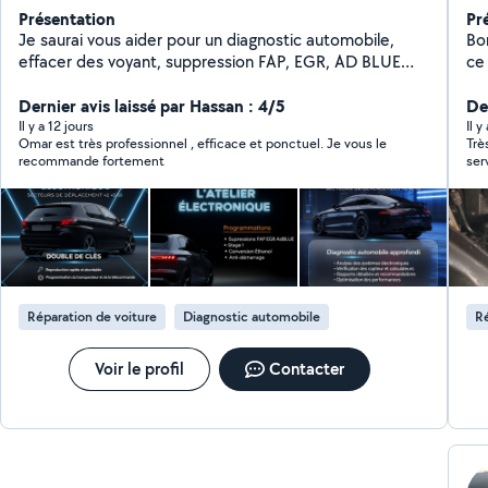
Présentation
Pr
Je saurai vous aider pour un diagnostic automobile,
Bo
effacer des voyant, suppression FAP, EGR, AD BLUE
ce
N'hésitez pas à faire appels à mes services A très
pos
bientôt
Dernier avis laissé par Hassan : 4/5
ext
Der
me
Il y a 12 jours
Il y
Omar est très professionnel , efficace et ponctuel. Je vous le
Trè
recommande fortement
ser
Réparation de voiture
Diagnostic automobile
Ré
Voir le profil
Contacter