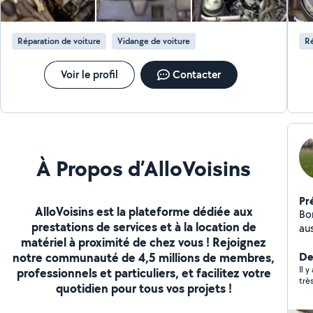
Réparation de voiture
Vidange de voiture
Ré
Voir le profil
Contacter
À Propos d’AlloVoisins
Pr
AlloVoisins est la plateforme dédiée aux
Bonjour je suis une
prestations de services et à la location de
au
matériel à proximité de chez vous ! Rejoignez
ac
notre communauté de 4,5 millions de membres,
in
Der
trè
Il 
professionnels et particuliers, et facilitez votre
trè
re
quotidien pour tous vos projets !
pa