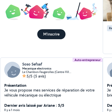
Ré
M'inscrire
Auto-entrepreneur
Soso Sefsaf
Mecanique electronics
Le Chambon-Feugerolles (Centre-Ville-Ouest)
5/5
(5 avis)
Présentation
Pr
Je vous propose mes services de réparation de votre
Je
véhicule mécanique ou électrique
br
on
Dernier avis laissé par Ariane : 5/5
Der
Il y a 1 mois
Il 