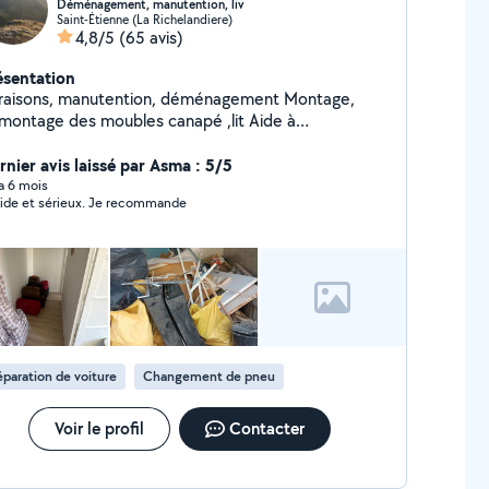
Déménagement, manutention, liv
Saint-Étienne (La Richelandiere)
4,8/5
(65 avis)
ésentation
vraisons, manutention, déménagement Montage,
montage des moubles canapé ,lit Aide à
ménagement, service 24h/24h disponible
rnier avis laissé par Asma : 5/5
 a 6 mois
ide et sérieux. Je recommande
paration de voiture
Changement de pneu
Voir le profil
Contacter