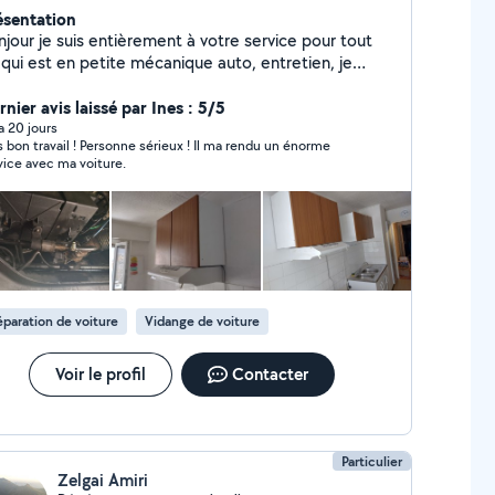
ésentation
njour je suis entièrement à votre service pour tout
 qui est en petite mécanique auto, entretien, je
sède le matériel, je fais également les travaux
érieur et intérieur de votre habitation, je propose
nier avis laissé par Ines : 5/5
s services en déménagement .
 a 20 jours
s bon travail ! Personne sérieux ! Il ma rendu un énorme
vice avec ma voiture.
paration de voiture
Vidange de voiture
Voir le profil
Contacter
Particulier
Zelgai Amiri