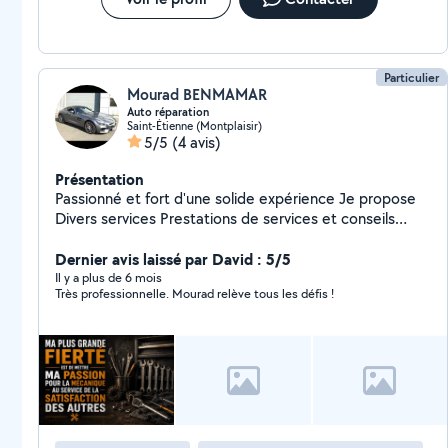
Particulier
Mourad BENMAMAR
Auto réparation
Saint-Étienne (Montplaisir)
5/5
(4 avis)
Présentation
Passionné et fort d'une solide expérience Je propose
Divers services Prestations de services et conseils
Pièces fournies par vous-même Réparation avant ou
après contrôle technique Auto, mécanique, diagnostic,
Dernier avis laissé par David : 5/5
entretien Mécanicien auto confirmé Remplacement de
Il y a plus de 6 mois
Très professionnelle. Mourad relève tous les défis !
tout type de pièces Embrayage, distribution,
remplacement moteur, démarreur, alternateur, train
arrière et avant Échappement, climatisation, et bien
d'autres services recherche de panne Pont élévateur et
outillage complet Posez votre demande ou contactez-
moi directement