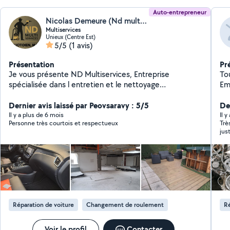
Auto-entrepreneur
Nicolas Demeure (Nd multi services)
Multiservices
Unieux (Centre Est)
5/5
(1 avis)
Présentation
Pr
Je vous présente ND Multiservices, Entreprise
To
spécialisée dans l entretien et le nettoyage
Embrayage 
professionnel. Mes services inclus notamment -
pl
Nettoyage de bureaux, commerces, locaux
Dernier avis laissé par Peovsaravy : 5/5
do
De
professionnels - Nettoyage après travaux - Nettoyage
d'
Il y a plus de 6 mois
Il y
Personne très courtois et respectueux
Trè
de votre domicile - Nettoyage et entretiens de
jus
sépultures - Nettoyage et entretiens de votre vehicule
- Nettoyage et entretiens de vos extérieurs - Ainsi que
divers travaux. Ma priorité: un travail soigné, régulier et
fiable.
Réparation de voiture
Changement de roulement
Ré
Voir le profil
Contacter