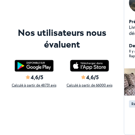
Pr
Li
Nos utilisateurs nous
dé
dé
évaluent
De
Il y
Rap
4,6/5
4,6/5
Calculé à partir de 48731 avis
Calculé à partir de 66000 avis
Ré