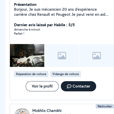
Présentation
Bonjour, Je suis mécanicien 20 ans d'expérience
carrière chez Renault et Peugeot Je peut venir en aide
a tout voisin dans le secteur loire Spécialiste des
dépannage mécanique et diagnostic et programmation
Dernier avis laissé par Habile : 5/5
automobile double de clés je suis organisé et outillé
dimanche à minuit
Parfait !
disponible rapidement.
Réparation de voiture
Vidange de voiture
Voir le profil
Contacter
Particulier
Mokhlis Chamkhi