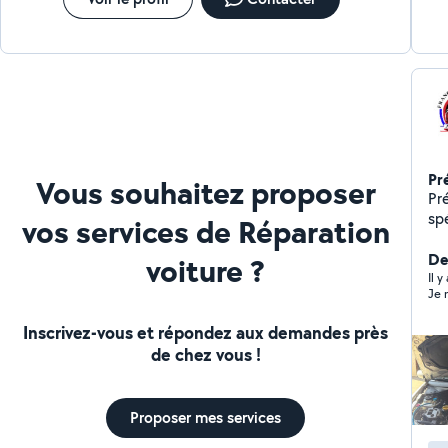
Pr
Vous souhaitez proposer
Prés
spé
vos services de Réparation
de
ga
De
voiture ?
sél
Il 
Je 
soi
no
Inscrivez-vous et répondez aux demandes près
état, p
de chez vous !
di
d'i
la
Proposer mes services
l'e
né