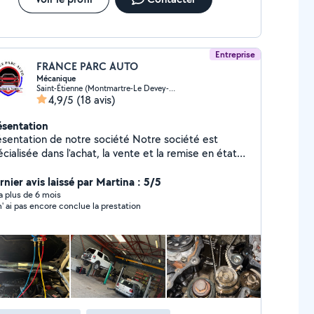
Entreprise
FRANCE PARC AUTO
Mécanique
Saint-Étienne (Montmartre-Le Devey-Malacussy)
4,9/5
(18 avis)
ésentation
entation de notre société Notre société est
cialisée dans l'achat, la vente et la remise en état
 véhicules d'occasion. Nous proposons une large
mme de véhicules toutes marques, soigneusement
rnier avis laissé par Martina : 5/5
ectionnés pour leur qualité et leur fiabilité. Que ce
y a plus de 6 mois
n' ai pas encore conclue la prestation
t pour des voitures, des motos ou des utilitaires,
us nous engageons à offrir des véhicules en parfait
rêts à rouler. Nous mettons également à votre
sposition un service de mécanique, capable
ntervenir sur tous types de véhicules, quelle que soit
 marque. Nos techniciens expérimentés assurent
ntretien, les réparations et les contrôles techniques
cessaires pour garantir la sécurité et la performance