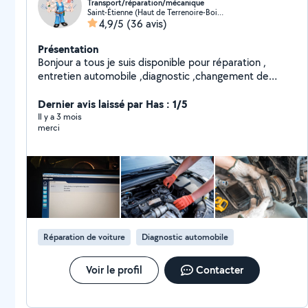
Transport/réparation/mécanique
Saint-Étienne (Haut de Terrenoire-Bois d'Avaize)
4,9/5
(36 avis)
Présentation
Bonjour a tous je suis disponible pour réparation ,
entretien automobile ,diagnostic ,changement de
pièces ecc. Je fais aussi transport, debaras avec
fourgon et nettoyage maison et fin de chantier
Dernier avis laissé par Has : 1/5
N'hésitez pas a demander.
Il y a 3 mois
merci
Réparation de voiture
Diagnostic automobile
Voir le profil
Contacter