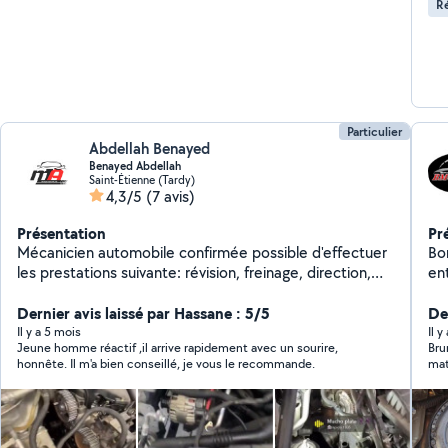
Ré
de votre
et
vo
Particulier
Abdellah Benayed
Benayed Abdellah
Saint-Étienne (Tardy)
4,3/5
(7 avis)
Présentation
Pr
Mécanicien automobile confirmée possible d'effectuer
Bon
les prestations suivante: révision, freinage, direction,
entr
distribution, reparation moteur, amortisseur,
fre
embrayage, diagnostique electronique calculateur etc
Dernier avis laissé par Hassane : 5/5
N'
De
... . Le travail de bonne envergure et la satisfaction du
Il y a 5 mois
Il y
Jeune homme réactif ,il arrive rapidement avec un sourire,
Bru
client est indispensable à mon encontre.
honnête. Il m'a bien conseillé, je vous le recommande.
mat
tra