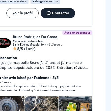
paration de voiture
Vidange de voiture
 véhicule. Avec un service client personnalisé
 une grande expertise dans notre domaine, nous
us offrons une expérience de confiance.
Voir le profil
Contacter
Auto-entrepreneur
Bruno Rodrigues Da Costa (BMC AUTO)
Mécanicien automobile
Saint-Étienne (Peuple-Boivin-St Jacques)
5/5
(1 avis)
ésentation
jour je m'appelle Bruno j'ai 41 ans et j'ai ma micro
eprise depuis octobre de 2022 Entretien, révision,
inage, transmission, suspension, distribution etc
hésitez pas à me contacter pour toute question
rnier avis laissé par Fabienne : 5/5
 a 3 mois
no a été très rapide et réactif. Il est très sympa, il a tout son
ériel avec lui. On sent qu’il a vraiment envie de faire un
vail de qualité. Merci beaucoup !