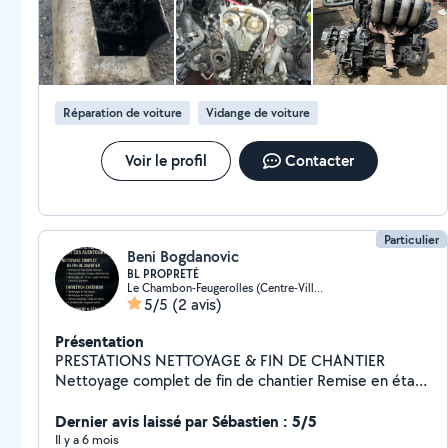
Réparation de voiture
Vidange de voiture
Voir le profil
Contacter
Particulier
Beni Bogdanovic
BL PROPRETÉ
Le Chambon-Feugerolles (Centre-Ville-Est)
5/5
(2 avis)
Présentation
PRESTATIONS NETTOYAGE & FIN DE CHANTIER
Nettoyage complet de fin de chantier Remise en état
après travaux Depoussiérage, lavage, desinfection
Nettoyage de locaux, appartements, maisons, garages
Dernier avis laissé par Sébastien : 5/5
ENTRETIEN EXTÉRIEUR Nettoyage de terrasses
Il y a 6 mois