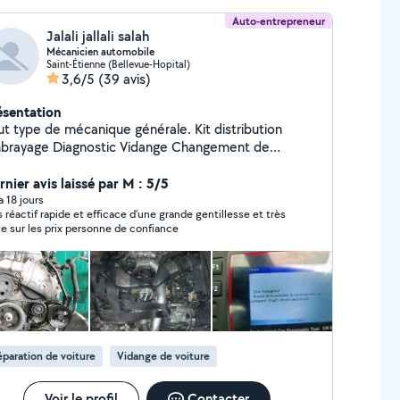
Auto-entrepreneur
Jalali jallali salah
Mécanicien automobile
Saint-Étienne (Bellevue-Hopital)
3,6/5
(39 avis)
ésentation
ut type de mécanique générale. Kit distribution
Diagnostic Vidange Changement de
aqueettes et disc. Prix raisonnable. Dépannage a
micile a tout moment. Je possède 15 ans
rnier avis laissé par M : 5/5
expérience dans le domaine de véhicule.
 a 18 jours
s réactif rapide et efficace d’une grande gentillesse et très
te sur les prix personne de confiance
paration de voiture
Vidange de voiture
Voir le profil
Contacter