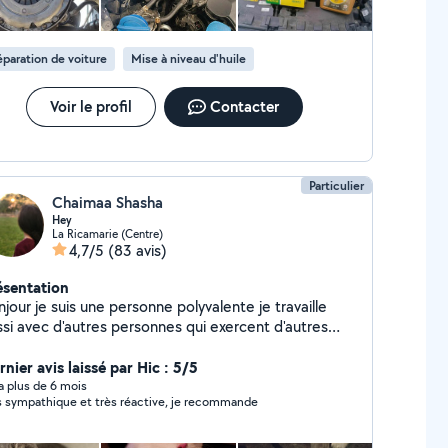
paration de voiture
Mise à niveau d'huile
Voir le profil
Contacter
Particulier
Chaimaa Shasha
Hey
La Ricamarie (Centre)
4,7/5
(83 avis)
ésentation
 personne polyvalente je travaille
ssi avec d'autres personnes qui exercent d'autres
tivités comme bricolage travaux réparation en
formatique et ménage garde d'animaux ...... je peux
nier avis laissé par Hic : 5/5
s bien vous faciliter la tâche afin de vous mettre en
y a plus de 6 mois
s sympathique et très réactive, je recommande
lation avec ces personnes professionnels n'hésitez
s à me contacter.