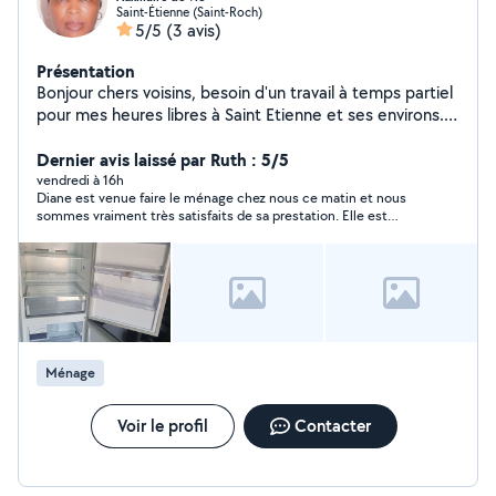
Saint-Étienne (Saint-Roch)
5/5
(3 avis)
Présentation
Bonjour chers voisins, besoin d'un travail à temps partiel
pour mes heures libres à Saint Etienne et ses environs.
Expérience en accompagnement des personnes
handicapées, baby-sitting, aide au ménage. Je suis
Dernier avis laissé par Ruth : 5/5
autonome, engagée et minutieuse dans mon travail.
vendredi à 16h
Diane est venue faire le ménage chez nous ce matin et nous
Très empathique, attentionnée et discrète.
sommes vraiment très satisfaits de sa prestation. Elle est
ponctuelle, très agréable, professionnelle et surtout très
minutieuse. Le ménage a été fait avec beaucoup de soin et
tout était impeccable après son passage. Une personne
sérieuse, efficace et de confiance que je recommande sans
hésiter ! Merci encore Diane
Ménage
Voir le profil
Contacter