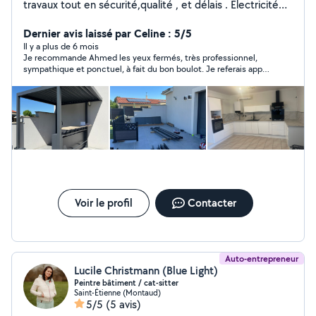
travaux tout en sécurité,qualité , et délais . Électricité
(prise,tableau électrique, luminaires,inter,etc..)ancien ,
neuf. Volet roulant ( manuel, ou électrique ) Serrurier.
Dernier avis laissé par Celine : 5/5
(urgence, changement,etc) Plomberie
Il y a plus de 6 mois
Je recommande Ahmed les yeux fermés, très professionnel,
(urgences,sanitaire bouché) Montage de
sympathique et ponctuel, à fait du bon boulot. Je referais appel
meuble(chambre ,cuisine équipée ,table) Tringlerie
à lui sans problème.
(rideaux ,étagère ..) Électroménager lave linge, sèche
linge ( dépannage,petit ou gros) Nettoyages :canapé.
Tonte pelouse , arbuste. Déménagement.
Désencombrement vide cave ,garage. Débarrasse tout
électroménager . Pose parquet flottant,bois, ou
stratifié. Livraison dans toute la France !!! Panne diverses
urgente .
Voir le profil
Contacter
Auto-entrepreneur
Lucile Christmann (Blue Light)
Peintre bâtiment / cat-sitter
Saint-Étienne (Montaud)
5/5
(5 avis)