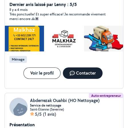
N'hésitez pas à me contacter pour un devis ou pour
Dernier avis laissé par Lenny : 5/5
toute question. Cordialement
Il y a 4 mois
Très ponctuelle! Et super efficace! Je recommande vivement
merci encore 🙏🏾
Ménage
Voir le profil
Contacter
Auto-entrepreneur
Abderrezak Ouahbi (HO Nettoyage)
Service de nettoyage
Saint-Étienne (Severine)
5/5
(1 avis)
Présentation