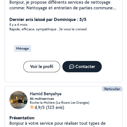
Bonjour, je propose différents services de nettoyage
comme: Nettoyage et entretien de parties communes
Nettoyage des maisons, appartements, garages et
vérandas Sortie et rentrée des poubelles Nettoyage de
Dernier avis laissé par Dominique : 5/5
vitres intérieures et extérieures Remise en état après
Il y a 4 mois
Rapide, efficace, sympathique . Je vous le conseil.
travaux et fin de chantier Entretien régulier ou ponctuel
de locaux Nettoyages Airbnb, gîtes etc... Débarrassage
des caves micro-entreprise spécialisée dans le
nettoyage, implantée à Saint-Étienne depuis 2020, et
Ménage
propose des tarifs avantageux.
Voir le profil
Contacter
Particulier
Hamid Benyahya
Ab multiservices
Roche-la-Molière (La-Roare Les Granges)
4,9/5
(123 avis)
Présentation
Bonjour à votre service pour réaliser tout types de