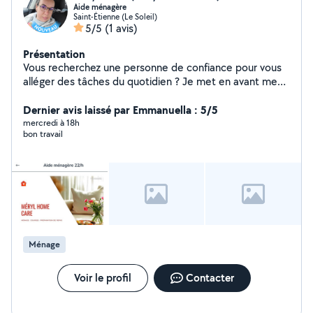
Aide ménagère
Saint-Étienne (Le Soleil)
5/5
(1 avis)
Présentation
Vous recherchez une personne de confiance pour vous
alléger des tâches du quotidien ? Je met en avant mes
services de ménage et d'entretien à domicile pour vous
offrir un logement propre, ordonné et agréable à vivre.
Dernier avis laissé par Emmanuella : 5/5
Ponctuelle, soignée et rigoureuse, je m'adapte à vos
mercredi à 18h
bon travail
besoins spécifiques.
Ménage
Voir le profil
Contacter