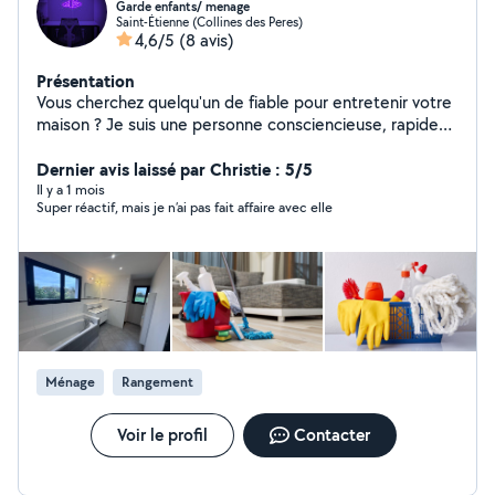
Garde enfants/ menage
Saint-Étienne (Collines des Peres)
4,6/5
(8 avis)
Présentation
Vous cherchez quelqu'un de fiable pour entretenir votre
maison ? Je suis une personne consciencieuse, rapide
et j'aime que tout brille Que ce soit pour un grand
nettoyage ou un entretien régulier, je m'occupe de tout
Dernier avis laissé par Christie : 5/5
avec soin et bonne humeur. Contactez-moi, et votre
Il y a 1 mois
Super réactif, mais je n’ai pas fait affaire avec elle
intérieur retrouvera tout son éclat !
Ménage
Rangement
Voir le profil
Contacter