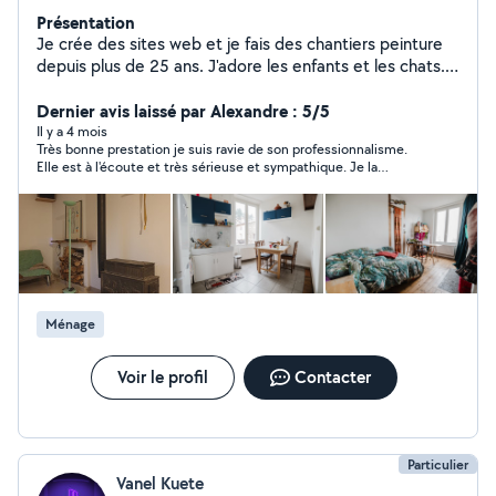
Présentation
Je crée des sites web et je fais des chantiers peinture
depuis plus de 25 ans. J'adore les enfants et les chats.
Je garde régulièrement des animaux. Sérieuse et
minutieuse, j'accorde une importance à l'écoute et à
Dernier avis laissé par Alexandre : 5/5
l'échange. Réactive et efficace je saurai m'adapter avec
Il y a 4 mois
Très bonne prestation je suis ravie de son professionnalisme.
soin à votre demande. Voici mon site internet :
Elle est à l'écoute et très sérieuse et sympathique. Je la
https://bluelight.blue concernant la partie web. Merci et
recommande vivement.
à très bientôt !
Ménage
Voir le profil
Contacter
Particulier
Vanel Kuete