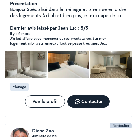
Présentation
Bonjour Spécialisé dans le ménage et la remise en ordre
des logements Airbnb et bien plus, je m'occupe de tout
: nettoyage complet, rangement, lessive, changement
de draps et préparation du logement pour les prochains
Dernier avis laissé par Jean Luc : 5/5
voyageurs. Sérieux, discret et organisé, je veille à ce que
Il y a 6 mois
J'ai fait affaire avec monsieur et ses prestataires. Sur mon
chaque espace soit impeccable comme neuf Basé à
logement airbnb sur unieux . Tout se passe très bien. Je
Saint-Étienne, je suis véhiculé et peux facilement me
recommande vivement
déplacer dans les alentours. Mon objectif : vous
simplifier la vie et garantir un logement toujours prêt à
accueillir vos hôtes dans les meilleures conditions
Ménage
Voir le profil
Contacter
Particulier
Diane Zoa
Auxiliaire de vie