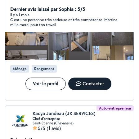
quotidien, du ménage de printemps, après des travaux,
du ménage de base, de l'aide au rangement.. Je nettoie
Dernier avis laissé par Sophia : 5/5
les maison bâtiment Bureau appartements ainsi que les
Il y a 1 mois
C est une personne très sérieuse et très compétente. Martina
anciennes maisons qui ont été laissées à l'abandon. Je
mille merci pour ton travail
suis là pour redonner de la propreté et du confort à
votre espace, merci beaucoup
Ménage
Rangement
Voir le profil
Contacter
Auto-entrepreneur
Kacya Jandeau (JK SERVICES)
Chef d'entreprise
Saint-Étienne (Chavanelle)
5/5
(1 avis)