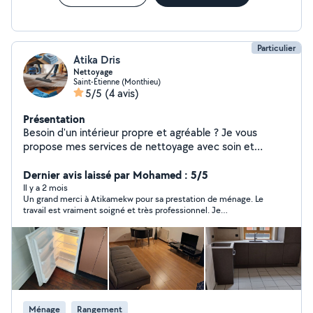
Particulier
Atika Dris
Nettoyage
Saint-Étienne (Monthieu)
5/5
(4 avis)
Présentation
Besoin d'un intérieur propre et agréable ? Je vous
propose mes services de nettoyage avec soin et
efficacité. Personne de confiance, minutieuse et à
l'écoute. Disponible rapidement.
Dernier avis laissé par Mohamed : 5/5
Il y a 2 mois
Un grand merci à Atikamekw pour sa prestation de ménage. Le
travail est vraiment soigné et très professionnel. Je
recommande sans hésiter et je ferai appel à ses services pour
les prochaines fois.
Ménage
Rangement