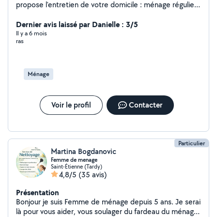
propose l'entretien de votre domicile : ménage régulier
ou occasionnel, repassage. Travail propre et soigné,
discrétion assurée. N'hésitez pas à me contacter
Dernier avis laissé par Danielle : 3/5
Il y a 6 mois
ras
Ménage
Voir le profil
Contacter
Particulier
Martina Bogdanovic
Femme de menage
Saint-Étienne (Tardy)
4,8/5
(35 avis)
Présentation
Bonjour je suis Femme de ménage depuis 5 ans. Je serai
là pour vous aider, vous soulager du fardeau du ménage