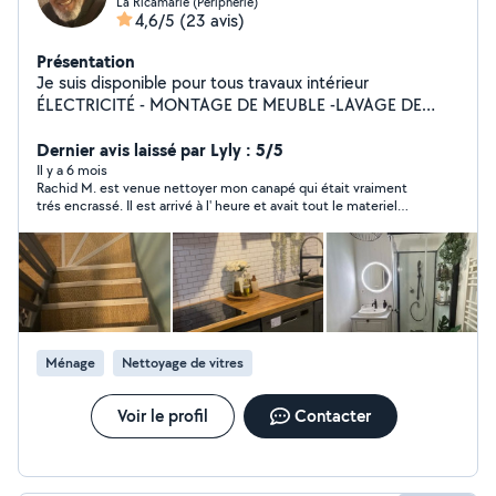
La Ricamarie (Peripherie)
4,6/5
(23 avis)
Présentation
Je suis disponible pour tous travaux intérieur
ÉLECTRICITÉ - MONTAGE DE MEUBLE -LAVAGE DE
VITRES - PEINTURE NETTOYAGE DE CANAPÉ
,NETTOYAGE DE MATELA
Dernier avis laissé par Lyly : 5/5
Il y a 6 mois
Rachid M. est venue nettoyer mon canapé qui était vraiment
trés encrassé. Il est arrivé à l' heure et avait tout le materiel
nécessaire à la prestation, l'eau était même déja remplit. Il a fait
le travail avec serieux, discretion et efficacité. Je ne peux que
le recommander pour ce type de prestation.
Ménage
Nettoyage de vitres
Voir le profil
Contacter