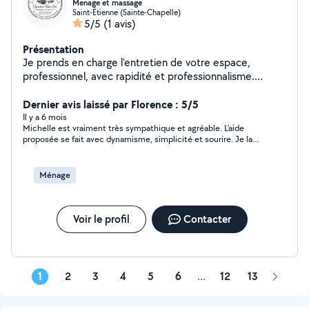
Menage et massage
Saint-Étienne (Sainte-Chapelle)
5/5
(1 avis)
Présentation
Je prends en charge l'entretien de votre espace,
professionnel, avec rapidité et professionnalisme.
AirBnB & locations courte durée et nettoyage de
bureaux Tarifs sur mesure - Devis gratuit Massage
Dernier avis laissé par Florence : 5/5
Californien et Head Spa Contactez-moi si vous êtes
Il y a 6 mois
Michelle est vraiment très sympathique et agréable. L'aide
intéressés !
proposée se fait avec dynamisme, simplicité et sourire. Je la
recommande à 100%.
Ménage
Voir le profil
Contacter
1
2
3
4
5
6
...
12
13
Page
suivant