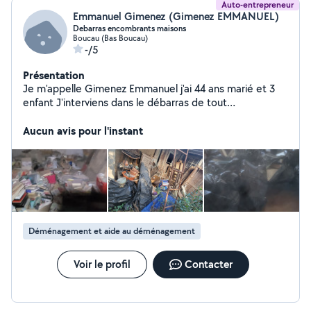
Auto-entrepreneur
Emmanuel Gimenez (Gimenez EMMANUEL)
Debarras encombrants maisons
Boucau (Bas Boucau)
-/5
Présentation
Je m'appelle Gimenez Emmanuel j'ai 44 ans marié et 3
enfant J'interviens dans le débarras de tout
encombrants Mobilier, ferreux , cartons , bois , vaisselle
, objets en tous genre (bibelots ) .... Papiers , archives ,
Aucun avis pour l'instant
textiles... pour particuliers et professionnels depuis
2018 Possibilité de rachat du contenu sur certains
objets Déplacement et devis gratuit Mise en
déchetterie Coup de balai apres l'intervention,
possibilité de nettoyage intégral. Réactif et travail
sérieux.
Déménagement et aide au déménagement
Voir le profil
Contacter