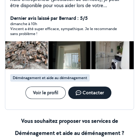
être disponible pour vous aider lors de votre
déménagement manutention, chargement et/ou
déchargement de camion. Port de charges lourdes,
Dernier avis laissé par Bernard : 5/5
manutention de placo, manutention et rangement de
dimanche à 10h
Vincent a été super efficace, sympathique. Je le recommande
steres de bois, je dispose de diables, et plateaux a
sans problème !
roulettes. Je peux également être disponible pour le
débarras, de votre cave, grenier, garage, appartement...
N'hésitez pas à me contacter pour plus de
renseignements.
Déménagement et aide au déménagement
Voir le profil
Contacter
Vous souhaitez proposer vos services de
Déménagement et aide au déménagement ?