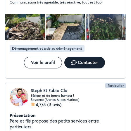
Communication trés agréable, trés réactive, tout est top
Plus d'info n'hésitez pas à me contacter.
Déménagement et aide au déménagement
Voir le profil
Contacter
Particulier
Steph Et Fabio Clx
Sérieux et de bonne humeur !
Bayonne (Arenes-Allees Marines)
4,7/5
(3 avis)
Présentation
Père et fils propose des petits services entre
particuliers.