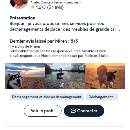
Anglet (Cantau-Bernain-Saint Jean)
4,2/5
(34 avis)
Présentation
Bonjour , je vous propose mes services pour vos
déménagements deplacer des meubles de grande taille
ou autre, pour du dépannage informatique, en
téléphonie, du bricolage, et autres besoins. Polyvalent
Dernier avis laissé par Miren : 5/5
réactif et serviable c'est avec grand plaisir que je
Il y a plus de 6 mois
Formidable! Sanjay est très responsable, très aimable et bien
répondrai au mieux à vos demandes si cela est dans
élevé, respectueux Notre demande n’était pas facile et il fallait
mes compétences bien entendu. Sur ce prenez soin de
de gros bras. Tres gentils , Miren
vous et à très bientôt sur AllôVoisins.
Déménagement et aide au déménagement
Déchargement de camion de déménagement
Voir le profil
Contacter