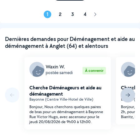
1
2
3
4
Page
suivante
Dernières demandes pour Déménagement et aide au
déménagement à Anglet (64) et alentours
Waxin W.
A
À convenir
postée samedi
p
Cherche Déménageurs et aide au
Cherche
déménagement
déména
Bayonne (Centre Ville-Hotel de Ville)
Biarritz (M
Bonjour, Nous cherchons quelques paires
Bonjour, J
de bras pour un déménagement à Bayonne
2h, pour 
Rue Victor Hugo, avec ascenseur pour le
Biarritz, l
jeudi 20/08/2026 de 9h00 à 12h00.