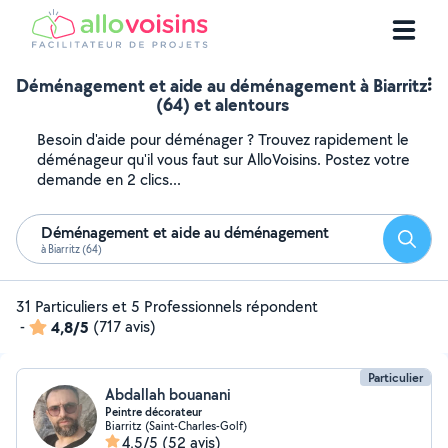
Déménagement et aide au déménagement à Biarritz
(64) et alentours
Besoin d'aide pour déménager ? Trouvez rapidement le
déménageur qu'il vous faut sur AlloVoisins. Postez votre
demande en 2 clics...
Déménagement et aide au déménagement
Reche
à Biarritz (64)
31 Particuliers et 5 Professionnels répondent
-
4,8/5
(717 avis)
Particulier
Abdallah bouanani
Peintre décorateur
Biarritz (Saint-Charles-Golf)
4,5/5
(52 avis)