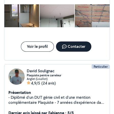
RÉÉDUCATION SUITE AVC, je reviendrai plus tard (
j'espère à partir de Mai 26, si tout va bien). A bientôt,
Franck.
Voir le profil
Contacter
Particulier
David Soulignac
Plaquiste peintre carreleur
Anglet (Louillot)
4,9/5
(24 avis)
Présentation
- Diplômé d'un DUT génie civil et d'une mention
complémentaire Plaquiste - 7 années d'expérience dans
une entreprise de rénovation tous corps d'état
Actuellement chargé d'affaires dans une entreprise de
Dernier avis laissé par Fabienne : 5/5