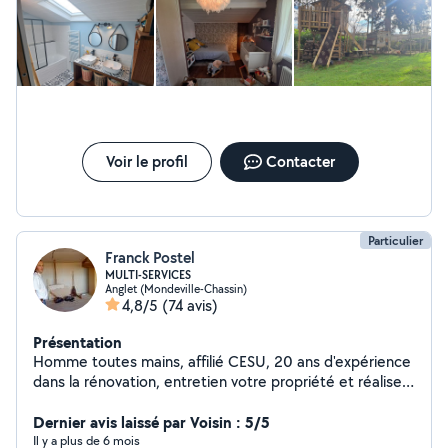
Voir le profil
Contacter
Particulier
Franck Postel
MULTI-SERVICES
Anglet (Mondeville-Chassin)
4,8/5
(74 avis)
Présentation
Homme toutes mains, affilié CESU, 20 ans d'expérience
dans la rénovation, entretien votre propriété et réalise
pour vous : petite maçonnerie, placo, isolation, parquet
flottant, montage de meubles en kit, prestations de
Dernier avis laissé par Voisin : 5/5
bricolage, carrelage, peinture. ACTUELLEMENT EN
Il y a plus de 6 mois