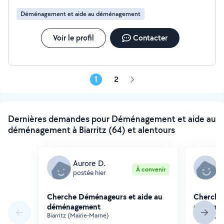
Déménagement et aide au déménagement
Voir le profil
Contacter
1
2
Page
suivante
Dernières demandes pour Déménagement et aide au
déménagement à Biarritz (64) et alentours
Aurore D.
R
À convenir
postée hier
p
Cherche Déménageurs et aide au
Cherche
déménagement
déména
Biarritz (Mairie-Marne)
Biarritz (F