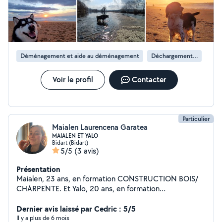
Déménagement et aide au déménagement
Déchargement de camion de déménagement
Voir le profil
Contacter
Particulier
Maialen Laurencena Garatea
MAIALEN ET YALO
Bidart (Bidart)
5/5
(3 avis)
Présentation
Maialen, 23 ans, en formation CONSTRUCTION BOIS/
CHARPENTE. Et Yalo, 20 ans, en formation
CHARPENTE. Nous offrons nos services de réparation
toiture, main-d'œuvre chantiers, déménagements,
Dernier avis laissé par Cedric : 5/5
montages de meubles, services du quotidien, services
Il y a plus de 6 mois