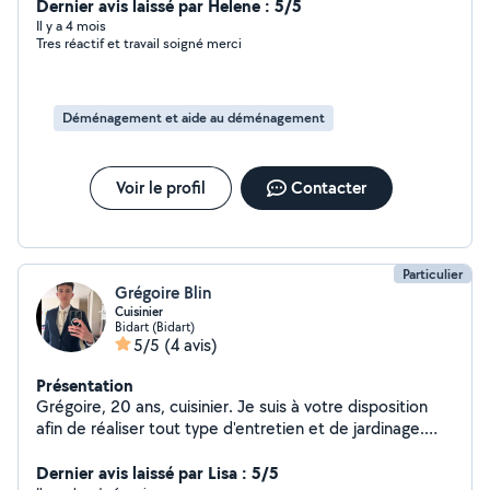
Dernier avis laissé par Helene : 5/5
Il y a 4 mois
Tres réactif et travail soigné merci
Déménagement et aide au déménagement
Voir le profil
Contacter
Particulier
Grégoire Blin
Cuisinier
Bidart (Bidart)
5/5
(4 avis)
Présentation
Grégoire, 20 ans, cuisinier. Je suis à votre disposition
afin de réaliser tout type d'entretien et de jardinage.
J'aide également à réaliser des déménagements et
autres. Mon domaine d'expertise étant la cuisine, si vous
Dernier avis laissé par Lisa : 5/5