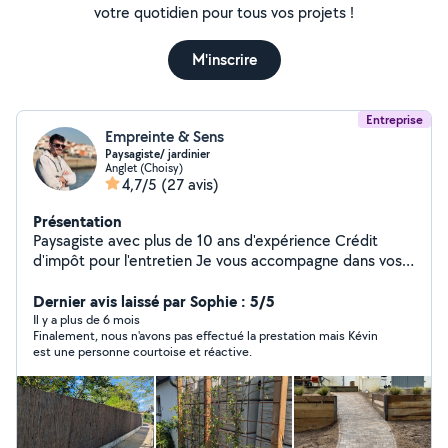
votre quotidien pour tous vos projets !
M'inscrire
Entreprise
Empreinte & Sens
Paysagiste/ jardinier
Anglet (Choisy)
4,7/5
(27 avis)
Présentation
Paysagiste avec plus de 10 ans d'expérience Crédit
d'impôt pour l'entretien Je vous accompagne dans vos
projets extérieurs : conseils personnalisés, conception,
création et entretien. Faites de votre jardin un espace
Dernier avis laissé par Sophie : 5/5
unique, harmonieux et facile à vivre. Empreinte et Sens ,
Il y a plus de 6 mois
Finalement, nous n'avons pas effectué la prestation mais Kévin
créateur de jardins qui ont du sens.
est une personne courtoise et réactive.