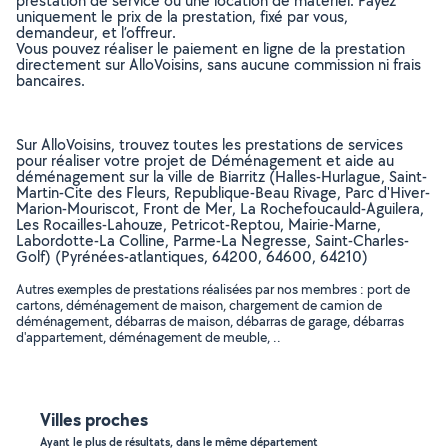
prestation de service ou une location de matériel. Payez
uniquement le prix de la prestation, fixé par vous,
demandeur, et l’offreur.
Vous pouvez réaliser le paiement en ligne de la prestation
directement sur AlloVoisins, sans aucune commission ni frais
bancaires.
Sur AlloVoisins, trouvez toutes les prestations de services
pour réaliser votre projet de Déménagement et aide au
déménagement sur la ville de Biarritz (Halles-Hurlague, Saint-
Martin-Cite des Fleurs, Republique-Beau Rivage, Parc d'Hiver-
Marion-Mouriscot, Front de Mer, La Rochefoucauld-Aguilera,
Les Rocailles-Lahouze, Petricot-Reptou, Mairie-Marne,
Labordotte-La Colline, Parme-La Negresse, Saint-Charles-
Golf) (Pyrénées-atlantiques, 64200, 64600, 64210)
Autres exemples de prestations réalisées par nos membres : port de
cartons, déménagement de maison, chargement de camion de
déménagement, débarras de maison, débarras de garage, débarras
d'appartement, déménagement de meuble, ..
Villes proches
Ayant le plus de résultats, dans le même département