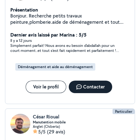
Présentation
Bonjour. Recherche petits travaux
peinture,plomberie.aide de déménagement et tout
autres travaux Cordialement
Dernier avis laissé par Marina : 5/5
Il y a 12 jours
Simplement parfait! Nous avons eu besoin d'abdallah pour un
court moment..et tout s'est fait rapidement et parfaitement !
Hyper réactif,soigneux, ponctuel et sympathique !Une aide
excellente ..je le recommande vivement!
Déménagement et aide au déménagement
Voir le profil
Contacter
Particulier
César Rioual
Manutention mobile
Anglet (Chiberta)
5/5
(29 avis)