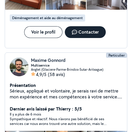
Déménagement et aide au déménagement
Voir le profil
Contacter
Particulier
Maxime Gonnord
Multiservice
Anglet (Glaciere-Parme-Brindos-Sutar-Aritxague)
4,9/5
(58 avis)
Présentation
Sérieux, appliqué et volontaire, je serais ravi de mettre
mon expérience et mes compétences à votre service.
Vidéo graphiste de formation, je délaisse régulièrement
clavier et souris pour me lancer avec passion et
Dernier avis laissé par Thierry : 5/5
application dans divers travaux, autant en intérieur qu'en
Il y a plus de 6 mois
Sympathique et réactif. Nous n'avons pas bénéficié de ses
extérieur. N'hésitez pas à me faire confiance ou a me
services car nous avons trouvé une autre solution, mais le
contacter pour plus de précisions.
contact a été excellent.