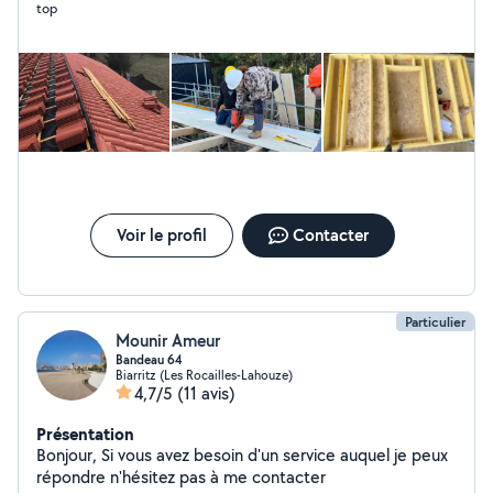
top
de gardiennage et plus encore! Au plaisir de vous rendre
service
Voir le profil
Contacter
Particulier
Mounir Ameur
Bandeau 64
Biarritz (Les Rocailles-Lahouze)
4,7/5
(11 avis)
Présentation
Bonjour, Si vous avez besoin d'un service auquel je peux
répondre n'hésitez pas à me contacter