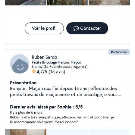
Voir le profil
Contacter
Particulier
Ruben Sardo
Petite Bricolage Maison, Maçon
Biarritz (La Rochefoucauld-Aguilera)
4,7/5
(15 avis)
Présentation
Bonjour , Maçon qualifié depuis 15 ans j effectue des
petits travaux de maçonnerie et de bricolage,je vous
propose mes services de petits travaux ,divers bricolage
intérieur et extérieur. N'hésitez pas à me contacter par
Dernier avis laissé par Sophie : 5/5
message ou par téléphone pour vous besoins.
Il y a plus de 6 mois
Ruben a été très sympathique, efficace, vaillant et ponctuel, je
le recommande vivement, merci encore!