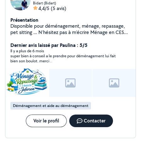
Bidart (Bidart)
4,4/5
(5 avis)
Présentation
Disponible pour déménagement, ménage, repassage,
pet sitting ... N'hésitez pas à m'écrire Ménage en CESU
Disponible sur : Bidart, Biarritz, Anglet, Bayonne et
alentours proche
Dernier avis laissé par Paulina : 5/5
Il y a plus de 6 mois
super bien à conseil a le prendre pour déménagement lui fait
bien son boulot. merci .
Déménagement et aide au déménagement
Voir le profil
Contacter