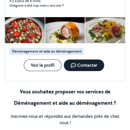
avez besoin de conseils, de cours ou autre dans ce
Il y a plus de 6 mois
Grégoire a été top merci encore !!
domaine, je suis à votre entière disposition! (Breton,
actuellement dans le Pays basque !)
Déménagement et aide au déménagement
Voir le profil
Contacter
Vous souhaitez proposer vos services de
Déménagement et aide au déménagement ?
Inscrivez-vous et répondez aux demandes près de chez
vous !