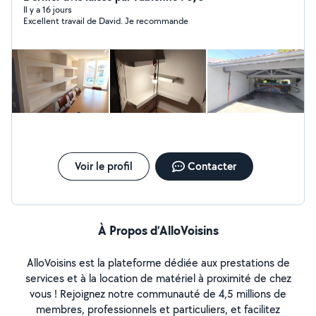
menuiserie/platrerie, je saurai répondre aux demandes
Il y a 16 jours
Excellent travail de David. Je recommande
suivantes : - Platrerie (placo simple et
complexe/enduits/ isolation) - Peinture intérieure et
extérieure - Pose de menuiseries pvc bois et alu
(fenêtres/portes/baies vitrées/volets roulants/porte de
garage/portails) - Maçonnerie - Carrelage sols et murs -
Pose de parquet - Montage meubles en kit et pose de
cuisine - Traitement de façade (traitement de fissure,
enduits, peinture) Honnête sociable et méticuleux, je
mettrai tout en œuvre pour satisfaire vos besoins.
Voir le profil
Contacter
À Propos d’AlloVoisins
AlloVoisins est la plateforme dédiée aux prestations de
services et à la location de matériel à proximité de chez
vous ! Rejoignez notre communauté de 4,5 millions de
membres, professionnels et particuliers, et facilitez