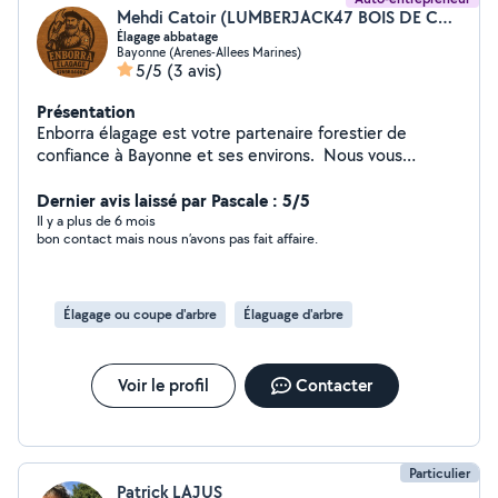
Mehdi Catoir (LUMBERJACK47 BOIS DE CHAUFFAGE)
Élagage abbatage
Bayonne (Arenes-Allees Marines)
5/5
(3 avis)
Présentation
Enborra élagage est votre partenaire forestier de
confiance à Bayonne et ses environs. Nous vous
proposons une gamme complète de services pour
répondre à vos besoins en gestion forestière
Dernier avis laissé par Pascale : 5/5
et chauffage domestique. Confiez-nous l'élagage de
Il y a plus de 6 mois
bon contact mais nous n’avons pas fait affaire.
vos arbres pour assurer leur santé et croissance. Nos
spécialistes vous conseillent aussi et vous
accompagnent dans le processus d'abattage, en
proposant des solutions adaptées à votre
Élagage ou coupe d'arbre
Élaguage d'arbre
environnement.
Voir le profil
Contacter
Particulier
Patrick LAJUS