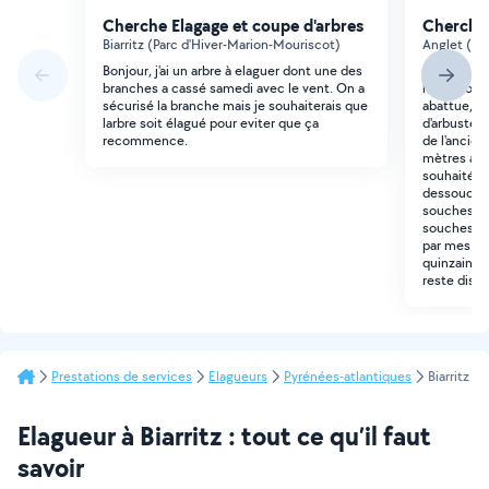
Cherche Elagage et coupe d'arbres
Cherche 
Biarritz (Parc d'Hiver-Marion-Mouriscot)
Anglet (Ar
Bonjour, j'ai un arbre à elaguer dont une des
Bonjour, Je
branches a cassé samedi avec le vent. On a
le dessouc
sécurisé la branche mais je souhaiterais que
abattue, ai
larbre soit élagué pour eviter que ça
d'arbustes 
recommence.
de l'ancien
mètres ave
souhaitées
dessouchag
souches de
souches 2. 
par mes soi
quinzaine 
reste dispo
Prestations de services
Elagueurs
Pyrénées-atlantiques
Biarritz
Elagueur à Biarritz : tout ce qu’il faut
savoir