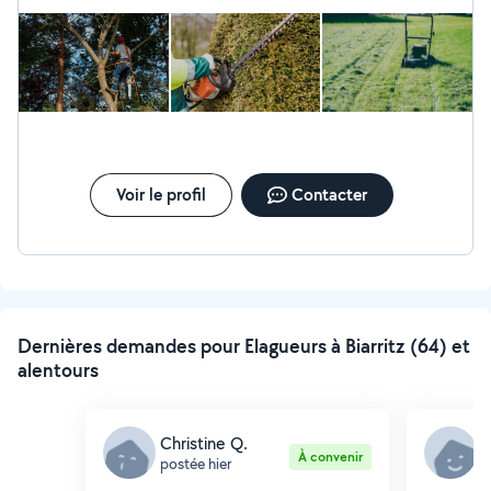
Voir le profil
Contacter
Dernières demandes pour Elagueurs à Biarritz (64) et
alentours
Christine Q.
J
À convenir
postée hier
p