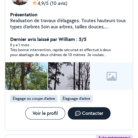
4,9/5
(10 avis)
Présentation
Realisation de travaux d'élagages. Toutes hauteurs tous
types d'arbres Soin aux arbres, tailles douces,
démontage avec ou sans rétention et abattages.
Diplômé du CS Arboriste grimpeur du CFA d'hasparren
Dernier avis laissé par William : 5/5
Devis gratuit Secteur Pays Basque/ Landes
Il y a 1 mois
Très bonne intervention, rapide sécurisé et effectué à deux
pour abattage de deux chênes de 10 mètres. Je voulais
conserver le bois. Tout a été bien débité et trié. Intervenants
très sympathiques et sérieux.
Élagage ou coupe d'arbre
Élaguage d'arbre
Voir le profil
Contacter
Auto-entrepreneur