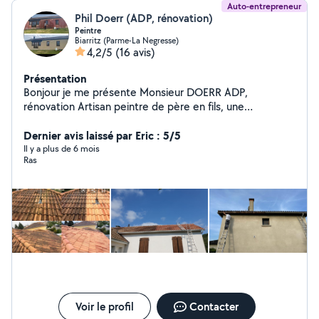
Auto-entrepreneur
Phil Doerr (ADP, rénovation)
Peintre
Biarritz (Parme-La Negresse)
4,2/5
(16 avis)
Présentation
Bonjour je me présente Monsieur DOERR ADP,
rénovation Artisan peintre de père en fils, une
expérience plus de 10 ans Mais service que je vous
propose Peinture intérieur, extérieur, boiseries, façade,
Dernier avis laissé par Eric : 5/5
toiture, ferronnerie Tout type de surface à peindre
Il y a plus de 6 mois
Ras
Nettoyage à basse, pression toiture des Moussages
hydrofuge Nettoyage façade et muret Tapisserie Et
également petits travaux de jardinage, taillage de haie
et élagage d'arbres Mes qualités soigneux efficace Et à
l'écoute du client N'hésitez pas à me contacter pour
plus de renseignements ou également un devis
Monsieur DOERR
Voir le profil
Contacter