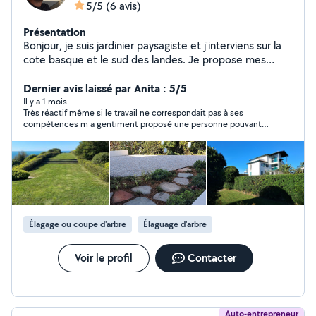
5/5
(6 avis)
Présentation
Bonjour, je suis jardinier paysagiste et j'interviens sur la
cote basque et le sud des landes. Je propose mes
services pour entretenir vos extérieurs en semaine
comme le week-end. Taille de haies, tonte de pelouse,
Dernier avis laissé par Anita : 5/5
désherbage, abattage, plantations ou créations diverses
Il y a 1 mois
Très réactif même si le travail ne correspondait pas à ses
etc ... Je me deplace avec mon materiel. J'ai 39 ans et
compétences m a gentiment proposé une personne pouvant
je réside sur la commune d'Arcangues.
effectuer le travail
Élagage ou coupe d'arbre
Élaguage d'arbre
Voir le profil
Contacter
Auto-entrepreneur