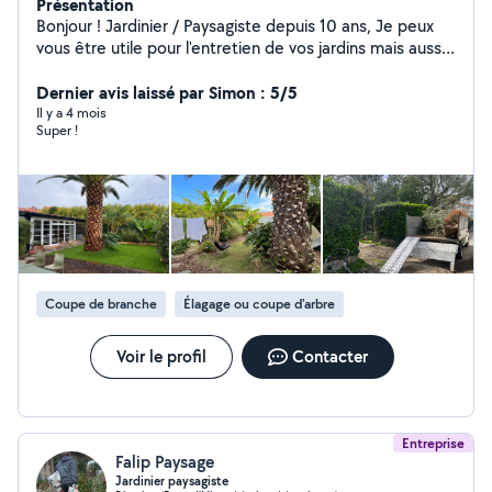
Présentation
Bonjour ! Jardinier / Paysagiste depuis 10 ans, Je peux
vous être utile pour l'entretien de vos jardins mais aussi
si vous avez un projet de création. Je suis équipé d'un
camion benne et de tout les outils nécessaires pour
Dernier avis laissé par Simon : 5/5
travailler efficacement et dans le respect des végétaux
Il y a 4 mois
Super !
et des règles de sécurités.
Coupe de branche
Élagage ou coupe d'arbre
Voir le profil
Contacter
Entreprise
Falip Paysage
Jardinier paysagiste