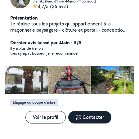
Biarritz (Parc d'Hiver-Marion-Mouriscot)
4,7/5
(25 avis)
Présentation
Je réalise tous les projets qui appartiennent à la -
maçonnerie paysagère - clôture et portail - conception
et aménagement paysager - Entretien des espaces
verts
Dernier avis laissé par Alain : 5/5
Il y a plus de 6 mois
trés sympa , bosseur je le recommande
Élagage ou coupe d'arbre
Voir le profil
Contacter