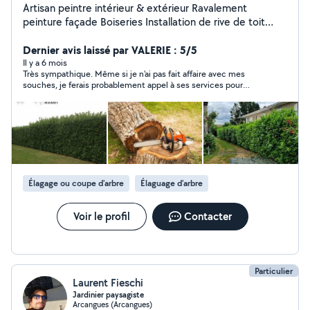
Artisan peintre intérieur & extérieur Ravalement
peinture façade Boiseries Installation de rive de toit
Nettoyage toiture & démoussage Nettoyage gouttière
& réparation Service couverture toiture Service espaces
Dernier avis laissé par VALERIE : 5/5
verts Déplacements sud - landes & peys - basque
Il y a 6 mois
Très sympathique. Même si je n'ai pas fait affaire avec mes
Paiement carte bleue
souches, je ferais probablement appel à ses services pour
d'autres travaux.
Élagage ou coupe d'arbre
Élaguage d'arbre
Voir le profil
Contacter
Particulier
Laurent Fieschi
Jardinier paysagiste
Arcangues (Arcangues)