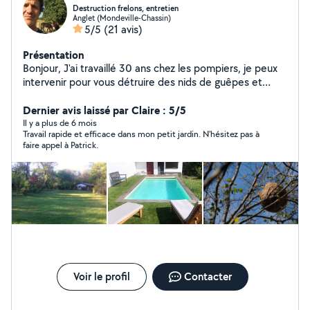
Destruction frelons, entretien
Anglet (Mondeville-Chassin)
5/5
(21 avis)
Présentation
Bonjour, J'ai travaillé 30 ans chez les pompiers, je peux
intervenir pour vous détruire des nids de guêpes et
frelons, récupérer des essaims d'abeilles, faire de la
manutention, des petits travaux entretien et jardinage.
Dernier avis laissé par Claire : 5/5
J'ai une remorque, tondeuse, tronçonneuse, souffleur,
Il y a plus de 6 mois
Travail rapide et efficace dans mon petit jardin. N'hésitez pas à
débroussailleuse, taille haie, etc Je suis réactif, discret,
faire appel à Patrick.
respectueux, ouvert à toutes propositions, n'hésitez pas
à me contacter.
Voir le profil
Contacter