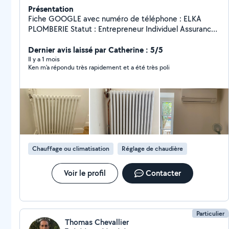
Présentation
Fiche GOOGLE avec numéro de téléphone : ELKA
PLOMBERIE Statut : Entrepreneur Individuel Assurance
professionnelle : OK Plombier / Chauffagiste n'hésitez
pas à me contacter pour vos projets ou vos urgences
Dernier avis laissé par Catherine : 5/5
Il y a 1 mois
Ken m'a répondu très rapidement et a été très poli
Chauffage ou climatisation
Réglage de chaudière
Voir le profil
Contacter
Particulier
Thomas Chevallier