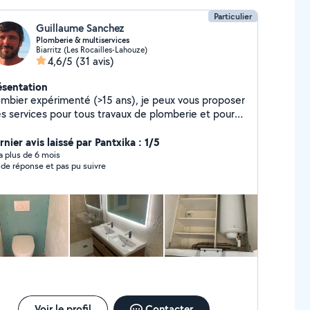
itrerie Change tout type de vitre
Particulier
Guillaume Sanchez
Plomberie & multiservices
Biarritz (Les Rocailles-Lahouze)
4,6/5
(31 avis)
ésentation
ombier expérimenté (>15 ans), je peux vous proposer
s services pour tous travaux de plomberie et pour
s petits travaux et autres dépannages. Je suis à
rritz.
nier avis laissé par Pantxika : 1/5
y a plus de 6 mois
 de réponse et pas pu suivre
Voir le profil
Contacter