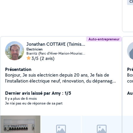
Ch
Auto-entrepreneur
Jonathan COTTAVE (Tximista)
Electricien
Biarritz (Parc d'Hiver-Marion-Mouriscot)
3/5
(2 avis)
Présentation
Pr
Bonjour, Je suis electricien depuis 20 ans, Je fais de
Bon
l'installation électrique neuf, rénovation, du dépannage,
co
de la motorisation portail et l'interphone. N'hésitez pas
si besoin.
Dernier avis laissé par Amy : 1/5
Au
Il y a plus de 6 mois
Je n’ai pas eu de réponse de sa part