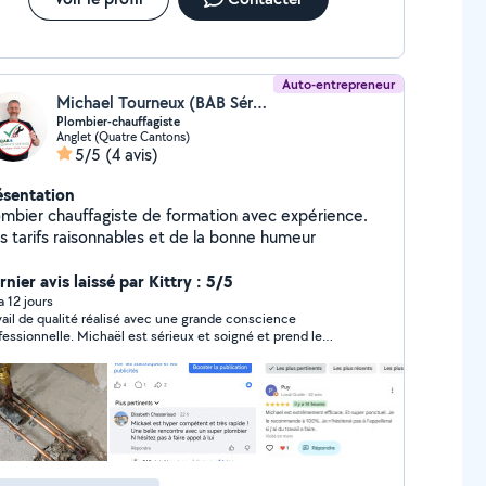
Auto-entrepreneur
Michael Tourneux (BAB Sérénité Services)
Plombier-chauffagiste
Anglet (Quatre Cantons)
5/5
(4 avis)
ésentation
ombier chauffagiste de formation avec expérience.
s tarifs raisonnables et de la bonne humeur
nier avis laissé par Kittry : 5/5
 a 12 jours
vail de qualité réalisé avec une grande conscience
fessionnelle. Michaël est sérieux et soigné et prend le
ps d'expliquer les choses. Je n'hésiterai pas à le
ontacter si des travaux de plomberie se présentaient à
veau à moi.