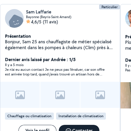
5.V
Particulier
Sam Laffarie
Bayonne (Beyris-Saint-Amand)
4,6/5
(11 avis)
Présentation
Pr
Bonjour, Sam 25 ans chauffagiste de métier spécialisé
Pl
également dans les pompes à chaleurs (Clim) près à
me
vous aider pour tout types de petit travaux ainsi que
vo
des problèmes de chaudière ou de climatisation.
Dernier avis laissé par Andrée : 1/5
Bia
Der
Il y a 5 mois
Il 
Je n'ai eu aucun contact Je ne peux pas l'évaluer, car son offre
Pas
est arrivée trop tard, quand j'avais trouvé un artisan hors de
ALLO VOISINS .
Chauffage ou climatisation
Installation de climatisation
Voir le profil
Contacter