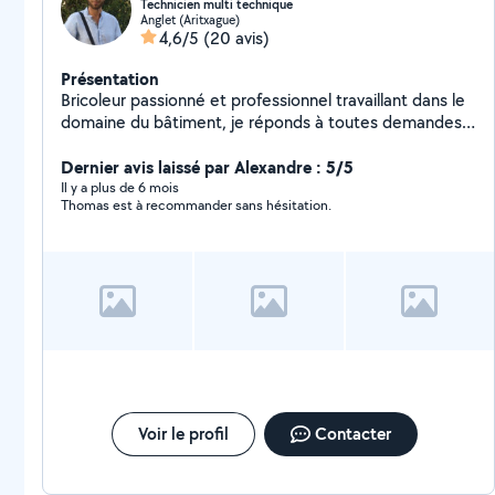
Technicien multi technique
Anglet (Aritxague)
4,6/5
(20 avis)
Présentation
Bricoleur passionné et professionnel travaillant dans le
domaine du bâtiment, je réponds à toutes demandes
concernant des petits travaux électriques, de
chauffage, climatisation, manutention.. Au plaisir de
Dernier avis laissé par Alexandre : 5/5
répondre à vos demandes :)
Il y a plus de 6 mois
Thomas est à recommander sans hésitation.
Voir le profil
Contacter