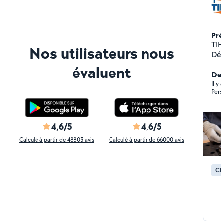
Pr
TI
Nos utilisateurs nous
Dé
TI
évaluent
spé
Der
dé
Il 
Per
adapté
éq
po
rép
4,6/5
4,6/5
et 
Calculé à partir de 48803 avis
Calculé à partir de 66000 avis
pou
no
d'é
Ch
ta
ré
ca
de plomberi
ch