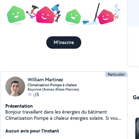
M'inscrire
Particulier
William Martinez
Climatisation Pompe à chaleur
Bayonne (Arenes-Allees Marines)
-/5
Ga
Présentation
Bonjour travaillant dans les énergies du bâtiment
Climatisation Pompe à chaleur énergies solaire. Si vous
avez des questions sur le fonctionnement de votre
installation ou des conseils d'utilisation. Je suis
Aucun avis pour l'instant
disponible et prêt à vous aider.