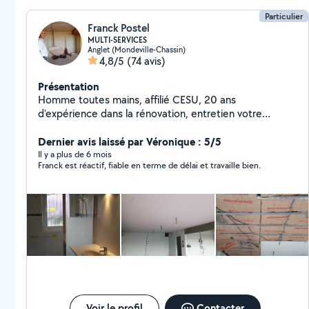
Particulier
Franck Postel
MULTI-SERVICES
Anglet (Mondeville-Chassin)
4,8/5
(74 avis)
Présentation
Homme toutes mains, affilié CESU, 20 ans
d'expérience dans la rénovation, entretien votre
propriété et réalise pour vous : petite maçonnerie,
placo, isolation, parquet flottant, montage de meubles
Dernier avis laissé par Véronique : 5/5
en kit, prestations de bricolage, carrelage, peinture.
Il y a plus de 6 mois
Franck est réactif, fiable en terme de délai et travaille bien.
ACTUELLEMENT EN RÉÉDUCATION SUITE AVC, je
reviendrai plus tard ( j'espère à partir de Mai 26, si tout
va bien). A bientôt, Franck.
Voir le profil
Contacter