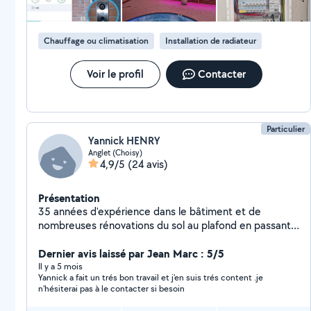
RC Professionnelle et une responsabilité DECENNALE.
Chauffage ou climatisation
Installation de radiateur
Voir le profil
Contacter
Particulier
Yannick HENRY
Anglet (Choisy)
4,9/5
(24 avis)
Présentation
35 années d'expérience dans le bâtiment et de
nombreuses rénovations du sol au plafond en passant
par la plomberie et l'électricité font que je propose
mes services pour des travaux en intérieur.
Dernier avis laissé par Jean Marc : 5/5
Il y a 5 mois
Yannick a fait un trés bon travail et j'en suis trés content .je
n'hésiterai pas à le contacter si besoin