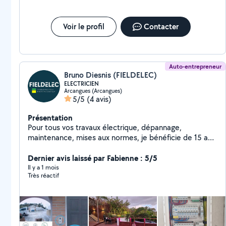
Voir le profil
Contacter
Auto-entrepreneur
Bruno Diesnis (FIELDELEC)
ELECTRICIEN
Arcangues (Arcangues)
5/5
(4 avis)
Présentation
Pour tous vos travaux électrique, dépannage,
maintenance, mises aux normes, je bénéficie de 15 ans
d'expérience d'intervention électrique en rénovation
complète ou partielle. Je vous propose mon expertise
Dernier avis laissé par Fabienne : 5/5
en illumination d'espace extérieur avec des solutions
Il y a 1 mois
Très réactif
lumineuses ruban LED en RGB ou CCT pour vos
façades ou jardin. Et pour aller plus loin je peux réaliser
votre sécurité vidéo surveillance ou/et la gestion
connectée de votre habitat domotique filaire KNX
Activité professionnelle couverte par une assurance en