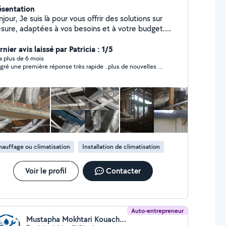
ésentation
jour, Je suis là pour vous offrir des solutions sur
sure, adaptées à vos besoins et à votre budget.
ctricité générale : installation, rénovation, mise aux
 dépannage. Climatisation et VMC Domotique :
nier avis laissé par Patricia : 1/5
tomatisation et gestion intelligente de votre maison.
y a plus de 6 mois
gré une première réponse très rapide ..plus de nouvelles ...
rtise et savoir-faire certifiés. Matériaux et
pements de haute qualité. Respect des délais et
ormes de sécurité. Service client attentif et
un devis gratuit et personnalisé !
nfiez moi vos projets et assurez-vous d'un résultat
impeccable. Je reste à votre disposition !!!
auffage ou climatisation
Installation de climatisation
Voir le profil
Contacter
Auto-entrepreneur
Mustapha Mokhtari Kouachi (TIHERT)