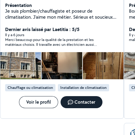
Présentation
Pr
Je suis plombier/chauffagiste et poseur de
Bon
climatisation. J'aime mon métier. Sérieux et soucieux
me
du travail bien fait.
Éle
Dernier avis laissé par Laetitia : 5/5
normes,
Der
au
Il y a 6 jours
Il 
Merci beaucoup pour la qualité de la prestation et les
mal
Expe
matériaux choisis. Il travaille avec un électricien aussi
équi
professionnel que lui. Le travail est propre. Tout fonctionne très
des n
bien et il assure le suivi. Au top ! Je recommande.
réactif. Profitez d'
Co
Chauffage ou climatisation
Installation de climatisation
Ch
Voir le profil
Contacter