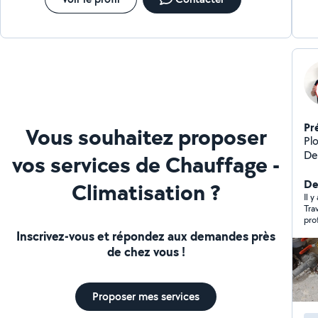
Pr
Vous souhaitez proposer
Pl
De
vos services de Chauffage -
Der
Climatisation ?
Il y
Tra
pro
tem
Inscrivez-vous et répondez aux demandes près
rec
de chez vous !
nou
Proposer mes services