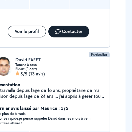
Voir le profil
Contacter
Particulier
David FAFET
Touche à tous
Bidart (Bidart)
5/5
(13 avis)
ésentation
travaille depuis l'age de 16 ans, propriétaire de ma
son depuis l'age de 24 ans ... j'ai appris à gerer tous
 petits soucis et pannes de la maison ^^
rnier avis laissé par Maurice : 5/5
y a plus de 6 mois
e rapide,je pense rappeler David dans les mois à venir
 faire affaire !