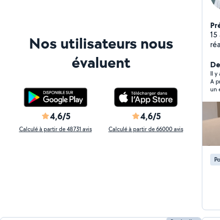
Pr
15 
Nos utilisateurs nous
ré
car
évaluent
so
Der
Il y
A p
un 
4,6/5
4,6/5
Calculé à partir de 48731 avis
Calculé à partir de 66000 avis
Po