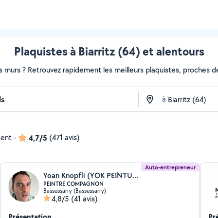
Plaquistes à Biarritz (64) et alentours
s murs ? Retrouvez rapidement les meilleurs plaquistes, proches de
à
dent
-
4,7/5
(471 avis)
Auto-entrepreneur
Yoan Knopfli (YOK PEINTURE ET PAPIER)
PEINTRE COMPAGNON
Bassussarry (Bassussarry)
4,8/5
(41 avis)
Présentation
Pr