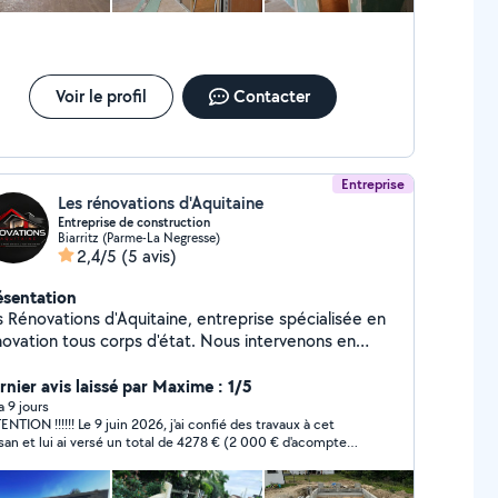
Voir le profil
Contacter
Entreprise
Les rénovations d'Aquitaine
Entreprise de construction
Biarritz (Parme-La Negresse)
2,4/5
(5 avis)
ésentation
s Rénovations d'Aquitaine, entreprise spécialisée en
novation tous corps d'état. Nous intervenons en
ovation intérieure et extérieure : salles de bain,
rrasses, maçonnerie et aménagements divers....
rnier avis laissé par Maxime : 1/5
vail soigné avec des matériaux professionnels Devis
 a 9 jours
!!! Le 9 juin 2026, j'ai confié des travaux à cet
tuit et rapide, entreprise réactive et à l'écoute.
an et lui ai versé un total de 4278 € (2 000 € d'acompte
surance décennale.
s 1 700 € et 578 € à sa demande pour l'achat supposé de
isan n'est venu qu'une demi-journée avant
ndonner totalement le chantier. J'ai reçu de nombreuses