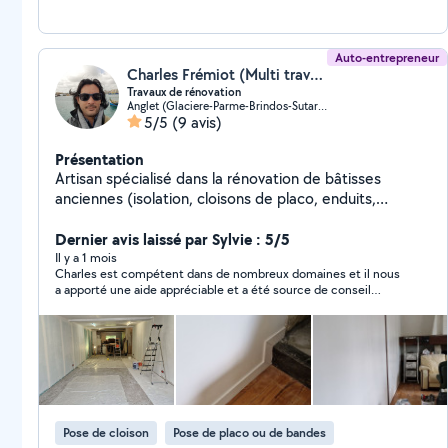
Auto-entrepreneur
Charles Frémiot (Multi travaux et services)
Travaux de rénovation
Anglet (Glaciere-Parme-Brindos-Sutar-Aritxague)
5/5
(9 avis)
Présentation
Artisan spécialisé dans la rénovation de bâtisses
anciennes (isolation, cloisons de placo, enduits,
peintures, électricité et plomberie, carrelage et
planchers). Je suis à votre service pour vos projets de
Dernier avis laissé par Sylvie : 5/5
rénovation ou de travaux à réaliser chez vous. Je suis
Il y a 1 mois
Charles est compétent dans de nombreux domaines et il nous
disponible pour effectuer vos aménagements
a apporté une aide appréciable et a été source de conseil
d'intérieur, vos travaux de peinture, de placo plâtre
notamment pour le placoplâtre. Il a fait preuve de beaucoup de
ainsi que tout autre projet en vous fournissant un
disponibilité et de complaisance. Je le choisirai certainement
service sur mesure de qualité.
en priorité si j'ai de nouveau besoin d'aide.
Pose de cloison
Pose de placo ou de bandes