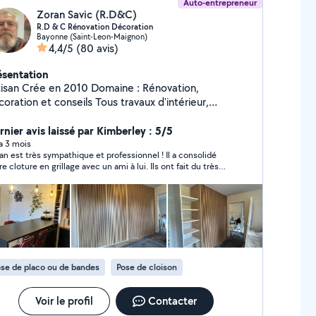
Auto-entrepreneur
Zoran Savic (R.D&C)
R.D & C Rénovation Décoration
Bayonne (Saint-Leon-Maignon)
4,4/5
(80 avis)
ésentation
2010 Domaine : Rénovation,
tion et conseils Tous travaux d'intérieur,
ondes œuvres. Neuf et ancien Décennale et
ponsabilité civile
rnier avis laissé par Kimberley : 5/5
 a 3 mois
an est très sympathique et professionnel ! Il a consolidé
re cloture en grillage avec un ami à lui. Ils ont fait du très
 travail. Je recommande les services de Zoran !
se de placo ou de bandes
Pose de cloison
Voir le profil
Contacter