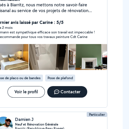
és à Biarritz, nous mettons notre savoir-faire
isanal au service de vos projets de rénovation
eure et extérieure. - Intervention rapide dans tout
Pays Basque et les Landes - Qualité, discrétion et
nier avis laissé par Carine : 5/5
pect de votre lieu de vie - Service complet : de la
 a 2 mois
athique efficace son travail est impeccable !
ation à la finition Notre objectif : un résultat
Je recommande pour tous vos travaux peinture Cdt Carine
peccable, un contact humain et une expérience
uide, du premier appel à la dernière couche de
 que chaque projet est unique, nous
us accompagnons avec des conseils personnalisés et
 solutions adaptées à vos besoins, qu'il s'agisse d'un
mple rafraîchissement ou d'une rénovation complète.
se de placo ou de bandes
Pose de plafond
Voir le profil
Contacter
Particulier
Damien J
Neuf et Rénovation Générale
Biarritz (Republique-Beau Rivage)