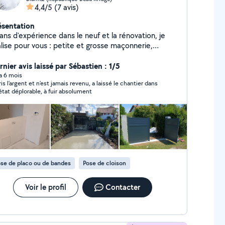
4,4/5
(7 avis)
ésentation
ans d'expérience dans le neuf et la rénovation, je
alise pour vous : petite et grosse maçonnerie,
relage, parquet, placo, isolation, peinture. Travail
igné
nier avis laissé par Sébastien : 1/5
 a 6 mois
ris l’argent et n’est jamais revenu, a laissé le chantier dans
état déplorable, à fuir absolument
se de placo ou de bandes
Pose de cloison
Voir le profil
Contacter