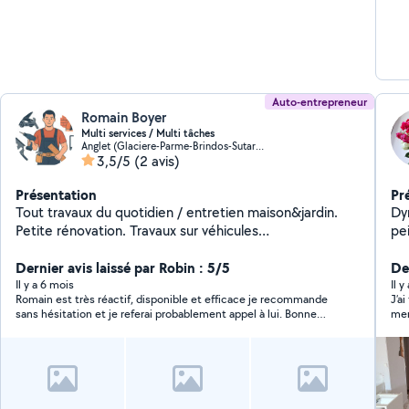
Auto-entrepreneur
Romain Boyer
Multi services / Multi tâches
Anglet (Glaciere-Parme-Brindos-Sutar-Aritxague)
3,5/5
(2 avis)
Présentation
Pr
Tout travaux du quotidien / entretien maison&jardin.
Dy
Petite rénovation. Travaux sur véhicules
pei
(entretien/réparations). Conception 3D et fabrication
pr
de prototype pour tout type de projets. Résultats
Dernier avis laissé par Robin : 5/5
Der
satisfaisants garantis à chaque projet effectué (si je ne
Il y a 6 mois
Il 
Romain est très réactif, disponible et efficace je recommande
J’a
suis pas sur, je ne prends pas le projet).
sans hésitation et je referai probablement appel à lui. Bonne
mer
continuation