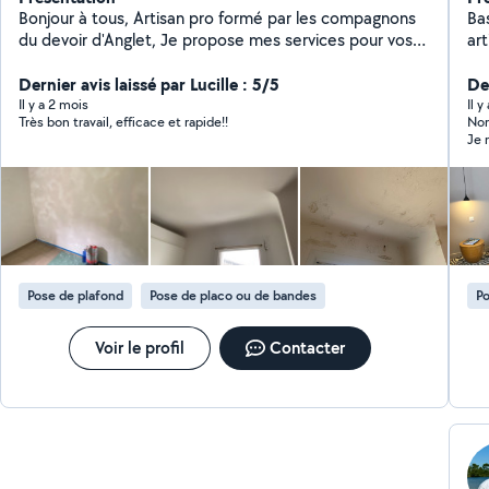
Bonjour à tous, Artisan pro formé par les compagnons
Bas
du devoir d'Anglet, Je propose mes services pour vos
art
travaux de peinture intérieur et extérieur. (petits
intéri
moyens et gros chantiers). Mon objectif est toujours le
Dernier avis laissé par Lucille : 5/5
le 
Der
même : un travail propre, soigné et durable. N'hésitez
res
Il y a 2 mois
Il y
Très bon travail, efficace et rapide!!
Normann est symp
pas à me contacter directement par téléphone pour
prépar
discuter de votre projet, je serai ravi de vous
im
accompagner et de vous proposer une solution
fl
adaptée. À bientôt Yok peinture et papier (.fr)
peinture. Parce
O698737101
vo
des
si
Pose de plafond
Pose de placo ou de bandes
Po
Voir le profil
Contacter