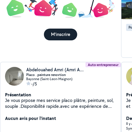
pro
été effectués.
qu'
vér
ind
Po
qu'a
rec
M'inscrire
(« 
remboursemen
procé
de 
Auto-entrepreneur
Abdelouahed Amri (Amri Abdelouahed)
Placo . peinture renovtion
Bayonne (Saint-Leon-Maignon)
-/5
Présentation
Pr
Je vous prpose mes service placo plâtre, peinture, sol,
Je 
souple .Disponibilité rapide.avec une expérience de
et
plus de 20 ans
Aucun avis pour l'instant
Der
Il 
Sym