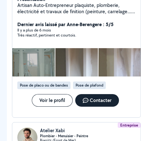
Artisan Auto-Entrepreneur plaquiste, plomberie,
électricité et travaux de finition (peinture, carrelage...)
et n'applique pas la TVA. Devis gratuit. Je ne peux
répondre qu'aux demandes qui sont postées dans les
Dernier avis laissé par Anne-Berengere : 5/5
catégories que j'ai sélectionnées, si votre demande est
Il y a plus de 6 mois
Très réactif, pertinent et courtois.
postée dans une autre catégorie, je n'y ai pas accès.
Vous pouvez me contacter directement avec mon
numéro renseigné dans mon profil.
Pose de placo ou de bandes
Pose de plafond
Voir le profil
Contacter
Entreprise
Atelier Xabi
Plombier - Menuisier - Peintre
Biarritz (Front de Mer)