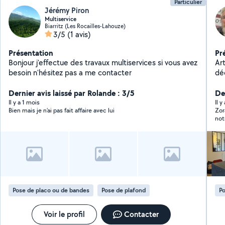
Particulier
Jérémy Piron
Multiservice
Biarritz (Les Rocailles-Lahouze)
3/5
(1 avis)
Présentation
Pr
Bonjour j'effectue des travaux multiservices si vous avez
Artisan Crée en 
besoin n'hésitez pas a me contacter
décora
sec
Dernier avis laissé par Rolande : 3/5
res
De
Il y a 1 mois
Il y
Bien mais je n’ai pas fait affaire avec lui
Zor
not
bon
Pose de placo ou de bandes
Pose de plafond
Po
Voir le profil
Contacter