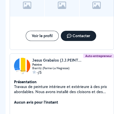
Voir le profil
Contacter
Auto-entrepreneur
Jesus Grabalos (J.J.PEINTURE)
Peintre
Biarritz (Parme-La Negresse)
-/5
Présentation
Travaux de peinture intérieure et extérieure à des prix
abordables. Nous avons installé des cloisons et des
plafonds à BA13 placo et Insolation.
Aucun avis pour l'instant