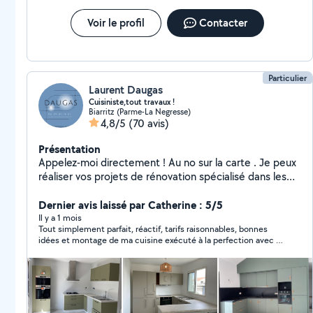
Voir le profil
Contacter
Particulier
Laurent Daugas
Cuisiniste,tout travaux !
Biarritz (Parme-La Negresse)
4,8/5
(70 avis)
Présentation
Appelez-moi directement ! Au no sur la carte . Je peux
réaliser vos projets de rénovation spécialisé dans les
cuisines mais pas que ! Petits travaux, simple bricolage
montage de meubles etc. Je suis minutieux et j'ai
Dernier avis laissé par Catherine : 5/5
plusieurs rénovations de maison et appartement à mon
Il y a 1 mois
Tout simplement parfait, réactif, tarifs raisonnables, bonnes
actif ! Chaudronier aéronautique de métier ! Reconverti
idées et montage de ma cuisine exécuté à la perfection avec d
dans la pause de cuisine et agencement d'intérieur.
anciens meubles, a su trouver des solutions aux petits
problèmes rencontrés et de plus sympathique ! je
recommande !