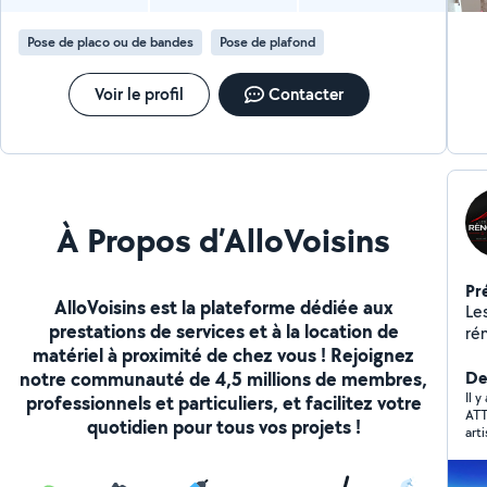
Pose de placo ou de bandes
Pose de plafond
Voir le profil
Contacter
À Propos d’AlloVoisins
Pr
AlloVoisins est la plateforme dédiée aux
Le
prestations de services et à la location de
ré
matériel à proximité de chez vous ! Rejoignez
rén
notre communauté de 4,5 millions de membres,
te
De
Tra
Il y
professionnels et particuliers, et facilitez votre
ATTENTION !!!
gra
quotidien pour tous vos projets !
artis
As
pui
matériaux). L'art
d'aba