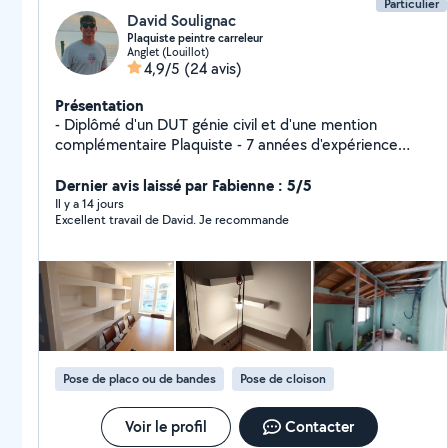
Particulier
David Soulignac
Plaquiste peintre carreleur
Anglet (Louillot)
4,9/5
(24 avis)
Présentation
- Diplômé d'un DUT génie civil et d'une mention
complémentaire Plaquiste - 7 années d'expérience
dans une entreprise de rénovation tous corps d'état
Actuellement chargé d'affaires dans une entreprise de
Dernier avis laissé par Fabienne : 5/5
menuiserie/platrerie, je saurai répondre aux demandes
Il y a 14 jours
Excellent travail de David. Je recommande
suivantes : - Platrerie (placo simple et
complexe/enduits/ isolation) - Peinture intérieure et
extérieure - Pose de menuiseries pvc bois et alu
(fenêtres/portes/baies vitrées/volets roulants/porte
de garage/portails) - Maçonnerie - Carrelage sols et
murs - Pose de parquet - Montage meubles en kit et
pose de cuisine - Traitement de façade (traitement de
fissure, enduits, peinture) Honnête sociable et
Pose de placo ou de bandes
Pose de cloison
méticuleux, je mettrai tout en œuvre pour satisfaire
vos besoins.
Voir le profil
Contacter