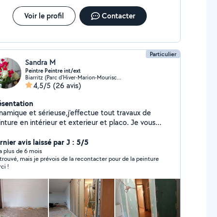
Voir le profil
Contacter
Particulier
Sandra M
Peintre Peintre int/ext
Biarritz (Parc d'Hiver-Marion-Mouriscot)
4,5/5
(26 avis)
ésentation
namique et sérieuse,j'effectue tout travaux de
nture en intérieur et exterieur et placo. Je vous
opose mes services en tant que femme de ménage.
nier avis laissé par J : 5/5
y a plus de 6 mois
i trouvé, mais je prévois de la recontacter pour de la peinture
ci !