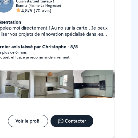
Cuisiniste,tout travaux !
Biarritz (Parme-La Negresse)
4,8/5
(70 avis)
ésentation
pelez-moi directement ! Au no sur la carte . Je peux
liser vos projets de rénovation spécialisé dans les
sines mais pas que ! Petits travaux, simple bricolage
ge de meubles etc. Je suis minutieux et j'ai
rnier avis laissé par Christophe : 5/5
usieurs rénovations de maison et appartement à mon
y a plus de 6 mois
ctuel, efficace je recommande vivement
utique de métier ! Reconverti
ns la pause de cuisine et agencement d'intérieur.
Voir le profil
Contacter