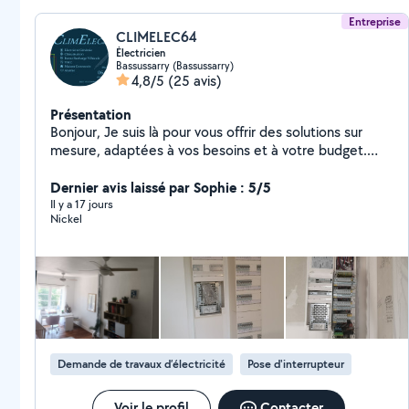
Entreprise
CLIMELEC64
Électricien
Bassussarry (Bassussarry)
4,8/5
(25 avis)
Présentation
Bonjour, Je suis là pour vous offrir des solutions sur
mesure, adaptées à vos besoins et à votre budget.
Électricité générale : installation, rénovation, mise aux
normes, dépannage. Climatisation et VMC Domotique :
Dernier avis laissé par Sophie : 5/5
automatisation et gestion intelligente de votre maison.
Il y a 17 jours
Nickel
Expertise et savoir-faire certifiés. Matériaux et
équipements de haute qualité. Respect des délais et
des normes de sécurité. Service client attentif et
réactif. Profitez d'un devis gratuit et personnalisé !
Confiez moi vos projets et assurez-vous d'un résultat
impeccable. Je reste à votre disposition !!!
Demande de travaux d’électricité
Pose d'interrupteur
Voir le profil
Contacter