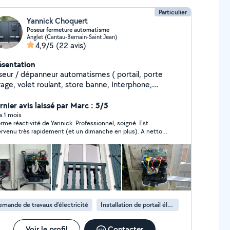
Particulier
Yannick Choquert
Poseur fermeture automatisme
Anglet (Cantau-Bernain-Saint Jean)
4,9/5
(22 avis)
ésentation
seur / dépanneur automatismes ( portail, porte
rage, volet roulant, store banne, Interphone,
visiophone )
rnier avis laissé par Marc : 5/5
 a 1 mois
 réactivité de Yannick. Professionnel, soigné. Est
rvenu très rapidement (et un dimanche en plus). A nettoyé
partant (ce qui est rare). Je recommande fortement, mes
ets somfy ont tous été reconfiguré avec la bonne
télécommande, les bons arrêts haut et bas. Merci
mande de travaux d’électricité
Installation de portail électrique
Voir le profil
Contacter