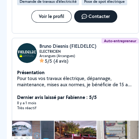
Demande de travaux d’électricité
Pose de spot électrique
Voir le profil
Contacter
Auto-entrepreneur
Bruno Diesnis (FIELDELEC)
ELECTRICIEN
Arcangues (Arcangues)
5/5
(4 avis)
Présentation
Pour tous vos travaux électrique, dépannage,
maintenance, mises aux normes, je bénéficie de 15 ans
d'expérience d'intervention électrique en rénovation
complète ou partielle. Je vous propose mon expertise
Dernier avis laissé par Fabienne : 5/5
en illumination d'espace extérieur avec des solutions
Il y a 1 mois
Très réactif
lumineuses ruban LED en RGB ou CCT pour vos
façades ou jardin. Et pour aller plus loin je peux réaliser
votre sécurité vidéo surveillance ou/et la gestion
connectée de votre habitat domotique filaire KNX
Activité professionnelle couverte par une assurance en