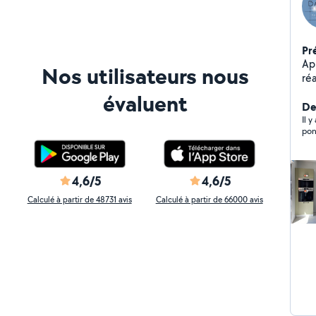
Pr
Ap
Nos utilisateurs nous
réa
cui
évaluent
monta
De
pl
Il 
pon
actif ! Chaudronier aérona
da
4,6/5
4,6/5
Calculé à partir de 48731 avis
Calculé à partir de 66000 avis