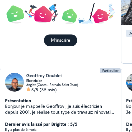
De
M'inscrire
Particulier
Geoffroy Doublet
Électricien
Anglet (Cantau-Bernain-Saint Jean)
5/5
(35 avis)
Présentation
Pr
Bonjour je m'appelle Geoffroy , je suis électricien
Bon
depuis 2001, je réalise tout type de travaux: rénovation
Je 
neuf dépannage N'hésitez pas à me contacter
Dernier avis laissé par Brigitte : 5/5
De
Il y a plus de 6 mois
Il 