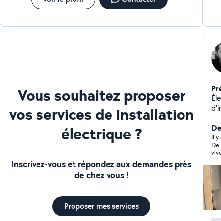
Milesker eta Adio, et aux bretons, Demat. Arrivée à
Crac'h vers le 15 Aout. Cordialement, Emmanuel
Pr
Vous souhaitez proposer
Électr
d'i
vos services de Installation
De
électrique ?
Il 
De 
viv
Inscrivez-vous et répondez aux demandes près
de chez vous !
Proposer mes services