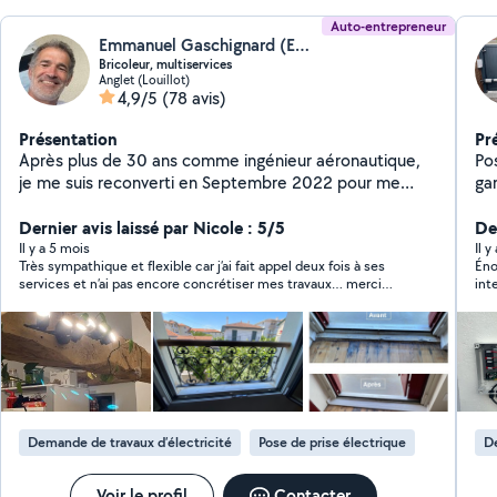
Auto-entrepreneur
Emmanuel Gaschignard (Emmanuel BricoMagic)
Bricoleur, multiservices
Anglet (Louillot)
4,9/5
(78 avis)
Présentation
Pr
Après plus de 30 ans comme ingénieur aéronautique,
Po
je me suis reconverti en Septembre 2022 pour me
ga
consacrer à ce que j'aime : rendre service, bricoler,
rencontrer des gens, partager le savoir. J' ai créé ma
Dernier avis laissé par Nicole : 5/5
De
micro entreprise de bricolage et je propose mes
Il y a 5 mois
Il y
Très sympathique et flexible car j’ai fait appel deux fois à ses
Énorme
services pour vous assister avec vos besoins en
services et n’ai pas encore concrétiser mes travaux… merci
inte
maintenance, réparation ou amélioration de votre
Emmanuel pour votre patience!
en 
habitat. Cela fait 40 ans que je touche un peu a tout,
vol
pour moi ou pour les autres, et j'ai développé une
certaine habileté dont je veux vous faire profiter. Voir
quelques exemples sur les photos. A partir d' Aout
2026, c'est avec émotion que je quitte le Pays Basque
pour m'installer en Bretagne. Merci infiniment à tous les
Demande de travaux d’électricité
Pose de prise électrique
De
clients qui m'ont fait confiance pendant ces 4 années.
Je m'installe à Crac'h dans le Morbihan, ma terre
familiale, pour continuer mon activité. Amis basques,
Voir le profil
Contacter