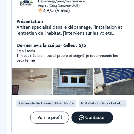
Dépannage/pose/multiservice
Anglet (Cinq Cantons-Golf)
4,9/5
(9 avis)
Présentation
Artisan spécialisé dans le dépannage, l'installation et
l'entretien de l'habitat, j'interviens sur les volets
roulants, menuiseries (portes, fenêtres, baies
coulissantes), portails, clôture, store, protection solaire
Dernier avis laissé par Gilles : 5/5
et petites réparations de serrurerie. Je réalise
Il y a 1 mois
Tim est très bien, travail propre et soigné, je recommande les
également des travaux de multiservice et des
yeux fermé
remplacements d'équipements, avec une intervention
rapide et un service soigné.
Demande de travaux d’électricité
Installation de portail électrique
Voir le profil
Contacter