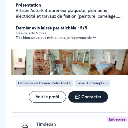
Présentation
Artisan Auto-Entrepreneur plaquiste, plomberie,
électricité et travaux de finition (peinture, carrelage...)
et n'applique pas la TVA. Devis gratuit. Je ne peux
répondre qu'aux demandes qui sont postées dans les
Dernier avis laissé par Michèle : 5/5
catégories que j'ai sélectionnées, si votre demande est
Il y a plus de 6 mois
Très bien,astucieux méticuleux, je recommande ++
postée dans une autre catégorie, je n'y ai pas accès.
Vous pouvez me contacter directement avec mon
numéro renseigné dans mon profil.
Demande de travaux d’électricité
Pose d'interrupteur
Voir le profil
Contacter
Entreprise
Timdepan