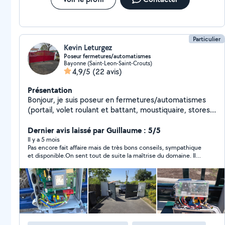
Particulier
Kevin Leturgez
Poseur fermetures/automatismes
Bayonne (Saint-Leon-Saint-Crouts)
4,9/5
(22 avis)
Présentation
Bonjour, je suis poseur en fermetures/automatismes
(portail, volet roulant et battant, moustiquaire, stores
bannes , portes de garages, visiophone/interphone,
motorisation de tout type d'équipement), je dépanne
Dernier avis laissé par Guillaume : 5/5
également vos équipements motorisé et non motorisé
Il y a 5 mois
Pas encore fait affaire mais de très bons conseils, sympathique
Travail soigné, rigueur, ponctualité, réactivité Je repond
et disponible.On sent tout de suite la maîtrise du domaine. Il
également a vos demandes en électricité Possibilité de
m'a donné de précieuses informations et celà même un
vous conseiller dans le choix des fournitures N'hésitez
dimanche. Je recommande fortement
pas a me contacter pour étudier et réaliser vos projets