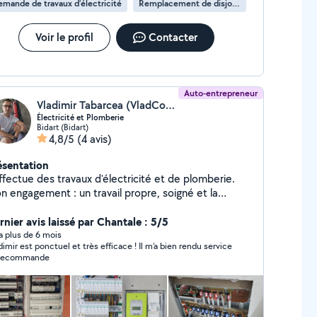
mande de travaux d’électricité
Remplacement de disjoncteur
Voir le profil
Contacter
Auto-entrepreneur
Vladimir Tabarcea (VladConcept)
Électricité et Plomberie
Bidart (Bidart)
4,8/5
(4 avis)
ésentation
ffectue des travaux d'électricité et de plomberie.
n engagement : un travail propre, soigné et la
illeure exécutions
rnier avis laissé par Chantale : 5/5
y a plus de 6 mois
ir est ponctuel et très efficace ! Il m’a bien rendu service
 recommande