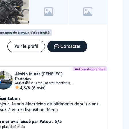
mande de travaux d’électricité
Voir le profil
Contacter
Auto-entrepreneur
Akshin Murat (FEHELEC)
Électricien
Anglet (Brise Lame-Lazaret-Montbrun-Pignada)
4,8/5
(6 avis)
ésentation
jour. Je suis électricien de bâtiments depuis 4 ans.
suis à votre disposition. Merci
rnier avis laissé par Patou : 5/5
y a plus de 6 mois