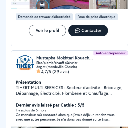
RC Professionnelle et une responsabilité DECENNALE.
Demande de travaux d’électricité
Pose de prise électrique
Voir le profil
Contacter
Auto-entrepreneur
Mustapha Mokhtari Kouachi (TIHERT)
Élec/plomb/chauff /Sérurier
Anglet (Mondeville-Chassin)
4,7/5
(29 avis)
Présentation
TIHERT MULTI SERVICES : Secteur d'activité : Bricolage,
Dépannage, Électricité, Plomberie et Chauffage
TIHERT MULTI SERVICES :est une entreprise
spécialisée dans les services de bricolage et de
Dernier avis laissé par Cathie : 5/5
dépannage, proposant des solutions rapides, fiables et
Il y a plus de 6 mois
Ce monsieur m'a contacté alors que j'avais déjà un rendez-vous
adaptées aux besoins De ses clients. Forte d'une
avec une autre personne. Je n'ai donc pas donné suite à sa
équipe qualifiée et expérimentée, notre entreprise se
proposition.
positionne comme un acteur clé dans l'entretien et la