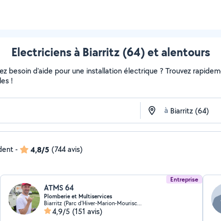
Electriciens à Biarritz (64) et alentours
 besoin d'aide pour une installation électrique ? Trouvez rapidement
es !
à
ndent
-
4,8/5
(744 avis)
Entreprise
ATMS 64
Plomberie et Multiservices
Biarritz (Parc d'Hiver-Marion-Mouriscot)
4,9/5
(151 avis)