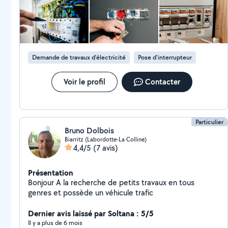
réparation des installations électriques, de plomberie
et de chauffage, aussi bien pour les particuliers que
pour les professionnels. Nos services : 1. Électricité : D
normes des systèmes électriques. Remplacement
d'équipements (prises, interrupteurs, luminaires,
Demande de travaux d’électricité
Pose d'interrupteur
tableaux électriques). 2. Plomberie : Détection et
réparation de fuites. Débouchage et entretien des
canalisations. Installation et maintenance de systèmes
Voir le profil
Contacter
de plomberie 3. Chauffage : Installation et entretien de
chaudières, radiateurs 4. Sérurier ouverture des portes
5.Vitrerie Change tout type de vitre
Particulier
Bruno Dolbois
Biarritz (Labordotte-La Colline)
4,4/5
(7 avis)
Présentation
Bonjour A la recherche de petits travaux en tous
genres et possède un véhicule trafic
Dernier avis laissé par Soltana : 5/5
Il y a plus de 6 mois