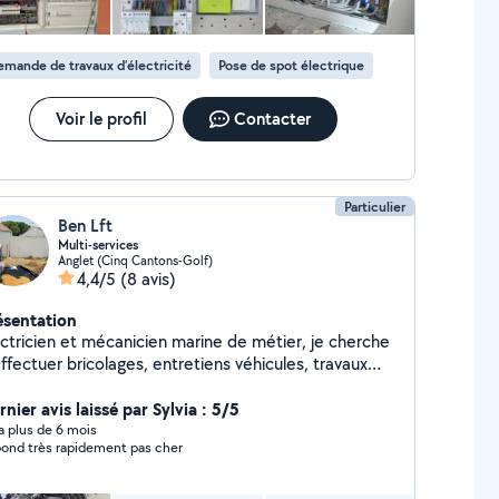
mande de travaux d’électricité
Pose de spot électrique
Voir le profil
Contacter
Particulier
Ben Lft
Multi-services
Anglet (Cinq Cantons-Golf)
4,4/5
(8 avis)
ésentation
ectricien et mécanicien marine de métier, je cherche
ffectuer bricolages, entretiens véhicules, travaux
ctriques.
nier avis laissé par Sylvia : 5/5
y a plus de 6 mois
ond très rapidement pas cher