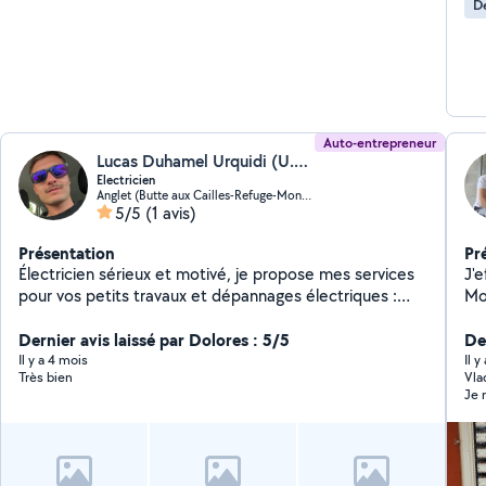
De
Auto-entrepreneur
Lucas Duhamel Urquidi (U.D'ELEC64)
Electricien
Anglet (Butte aux Cailles-Refuge-Montbrun)
5/5
(1 avis)
Présentation
Pr
Électricien sérieux et motivé, je propose mes services
J'e
pour vos petits travaux et dépannages électriques :
Mo
prises, luminaires, tableaux, pannes ou installations
me
simples. Travail propre, rapide et soigné. N'hésitez pas
Dernier avis laissé par Dolores : 5/5
De
à me contacter !
Il y a 4 mois
Il 
Très bien
Vladim
Je