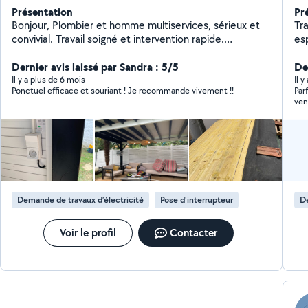
Présentation
Pr
Bonjour, Plombier et homme multiservices, sérieux et
Tr
convivial. Travail soigné et intervention rapide.
es
Disponible pour : - les intervention de plomberie, - vos
chantiers de rénovation globale, - vos bricolages du
Dernier avis laissé par Sandra : 5/5
De
quotidien (électricité / peinture / menuiserie) - les
Il y a plus de 6 mois
Il y
Ponctuel efficace et souriant ! Je recommande vivement !!
Par
dépannages (électroménager / fuites / remise en état
ven
de mobilier / volets roulants) - le montage de meubles
! 
(dressing, cuisines, lits, ) Intervention sur Biarritz, Bidart
et Anglet. Au plaisir de venir vous aider ;-)
Demande de travaux d’électricité
Pose d'interrupteur
De
Voir le profil
Contacter