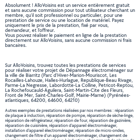
Absolument ! AlloVoisins est un service entièrement gratuit
et sans aucune commission pour tout utilisateur cherchant un
membre, qu’il soit professionnel ou particulier, pour une
prestation de service ou une location de matériel. Payez
uniquement le prix de la prestation, fixé par vous,
demandeur, et l’offreur.
Vous pouvez réaliser le paiement en ligne de la prestation
directement sur AlloVoisins, sans aucune commission ni frais
bancaires.
Sur AlloVoisins, trouvez toutes les prestations de services
pour réaliser votre projet de Dépannage électroménager sur
la ville de Biarritz (Parc d'Hiver-Marion-Mouriscot, Les
Rocailles-Lahouze, Halles-Hurlague, Republique-Beau Rivage,
Parme-La Negresse, Labordotte-La Colline, Petricot-Reptou,
La Rochefoucauld-Aguilera, Saint-Martin-Cite des Fleurs,
Front de Mer, Saint-Charles-Golf, Mairie-Marne) (Pyrénées-
atlantiques, 64200, 64600, 64210)
Autres exemples de prestations réalisées par nos membres : réparation
de plaque à induction, réparation de pompe, réparation de sèche-linge,
réparation de réfrigérateur, réparation de four, réparation de gazinière,
réparation de cuisinière, réparation d'appareil électroménager,
installation d'appareil électroménager, réparation de micro-ondes,
changement de filtre d'un appareil électroménager, changement de