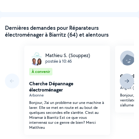
Dernières demandes pour Réparateurs
électroménager à Biarritz (64) et alentours
Mathieu S. (Souppez)
D
postée à 10:46
p
À convenir
Cherche
électro
Cherche Dépannage
Anglet (Sa
électroménager
Arbonne
Bonjour, Bo
ventilateur
Bonjour, J'ai un problème sur une machine à
s'allume pl
laver. Elle se met en route et au bout de
quelques secondes elle s'arrête. C'est au
Miramar à Biarritz Est ce que vous
intervenez sur ce genre de bien? Merci
Matthieu