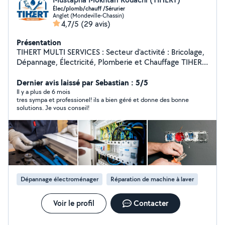
Élec/plomb/chauff /Sérurier
Anglet (Mondeville-Chassin)
4,7/5
(29 avis)
Présentation
TIHERT MULTI SERVICES : Secteur d'activité : Bricolage,
Dépannage, Électricité, Plomberie et Chauffage TIHERT
MULTI SERVICES :est une entreprise spécialisée dans
les services de bricolage et de dépannage, proposant
Dernier avis laissé par Sebastian : 5/5
des solutions rapides, fiables et adaptées aux besoins
Il y a plus de 6 mois
tres sympa et professionel! ils a bien géré et donne des bonne
De ses clients. Forte d'une équipe qualifiée et
solutions. Je vous conseil!
expérimentée, notre entreprise se positionne comme
un acteur clé dans l'entretien et la réparation des
installations électriques, de plomberie et de chauffage,
aussi bien pour les particuliers que pour les
professionnels. Nos services : 1. Électricité : D normes
des systèmes électriques. Remplacement
d'équipements (prises, interrupteurs, luminaires,
Dépannage électroménager
Réparation de machine à laver
tableaux électriques). 2. Plomberie : Détection et
réparation de fuites. Débouchage et entretien des
canalisations. Installation et maintenance de systèmes
Voir le profil
Contacter
de plomberie 3. Chauffage : Installation et entretien de
chaudières, radiateurs 4. Sérurier ouverture des portes