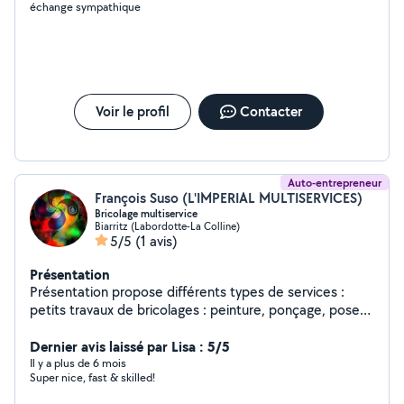
échange sympathique
Voir le profil
Contacter
Auto-entrepreneur
François Suso (L'IMPERIAL MULTISERVICES)
Bricolage multiservice
Biarritz (Labordotte-La Colline)
5/5
(1 avis)
Présentation
Présentation propose différents types de services :
petits travaux de bricolages : peinture, ponçage, pose
tringle a rideaux, pose cadres et étagères etc. petits
travaux de jardinages'
Dernier avis laissé par Lisa : 5/5
Il y a plus de 6 mois
Super nice, fast & skilled!