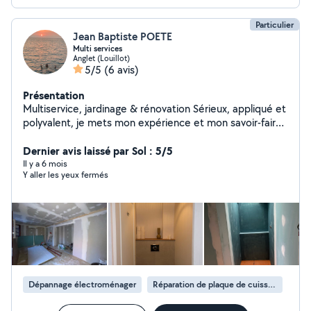
5.Vitrerie Change tout type de vitre
Particulier
Jean Baptiste POETE
Multi services
Anglet (Louillot)
5/5
(6 avis)
Présentation
Multiservice, jardinage & rénovation Sérieux, appliqué et
polyvalent, je mets mon expérience et mon savoir-faire
à votre service pour tous vos travaux, en intérieur
comme en extérieur. Ingénieur de formation et
Dernier avis laissé par Sol : 5/5
passionné par le travail bien fait, j'interviens avec soin et
Il y a 6 mois
Y aller les yeux fermés
efficacité pour vos projets de jardinage, aménagements
extérieurs ou encore rénovation intérieure. N'hésitez
pas à me faire confiance ou à me contacter pour
échanger sur vos besoins.
Dépannage électroménager
Réparation de plaque de cuisson