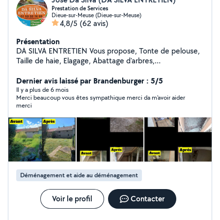
Prestation de Services
Dieue-sur-Meuse (Dieue-sur-Meuse)
4,8/5
(62 avis)
Présentation
DA SILVA ENTRETIEN Vous propose, Tonte de pelouse,
Taille de haie, Elagage, Abattage d'arbres,
Débroussaillage, Jardinage, Petit travaux divers
Rénovation Nettoyage, Démoussage de Toiture,
Dernier avis laissé par Brandenburger : 5/5
Facade, Terrasse, Peinture géneral Interieur, Exterieur
Il y a plus de 6 mois
Merci beaucoup vous êtes sympathique merci da m'avoir aider
Transport et retrait de marchandises, colis Location et
merci
Dépôt de Benne Débarras vos encombrants; Mobilier,
Bois, Gravats, Déchets verts, Ferraille, Batterie, ect..
Débarras de vos locaux; Maison, Appartement, Garage,
Cave, Grenier, Jardins, ect.. N'hésitez pas à me
contacter pour toute demande. DA SILVA ENTRETIEN à
VOTRE SERVICE
Déménagement et aide au déménagement
Voir le profil
Contacter