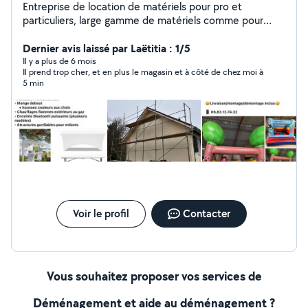
Entreprise de location de matériels pour pro et
particuliers, large gamme de matériels comme pour
l'événementiels ou le bricolage. Montage d'échafaudage
sur devis. Travaux de peinture et de rénovation en tout
Dernier avis laissé par Laëtitia : 1/5
genre. Structure gonflable, mobilier de fêtes, machine à
Il y a plus de 6 mois
Il prend trop cher, et en plus le magasin et à côté de chez moi à
barbe à papa, pop corn
5 min
Voir le profil
Contacter
Vous souhaitez proposer vos services de
Déménagement et aide au déménagement ?