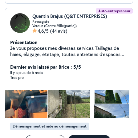
Auto-entrepreneur
Quentin Brajus (Q&T ENTREPRISES)
Paysagiste
Verdun (Centre-Ville(partie))
4,6/5
(44 avis)
Présentation
Je vous proposes mes diverses services Taillages de
haies, élagage, étêtage, toutes entretiens d'espaces
verts. Et petit travaux aussi ( À voir en privé en fonction
de la tâche à effectuer ) Et devis gratuit ! N'hésitez pas
Dernier avis laissé par Brice : 5/5
à me contacter. Cordialement
Il y a plus de 6 mois
Tres pro
Déménagement et aide au déménagement