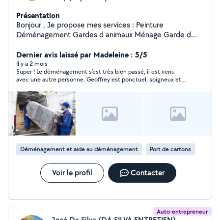
Présentation
Bonjour , Je propose mes services : Peinture
Déménagement Gardes d animaux Ménage Garde d
enfants Jardinage Réparation Petits bricolages Aide à la
Dernier avis laissé par Madeleine : 5/5
personne Geoffrey
Il y a 2 mois
Super ! Le déménagement s’est très bien passé, il est venu
avec une autre personne. Geoffrey est ponctuel, soigneux et
agréable. Je recommande. Cordialement. Madeleine
Déménagement et aide au déménagement
Port de cartons
Voir le profil
Contacter
Auto-entrepreneur
José Da Silva (DA SILVA ENTRETIEN)