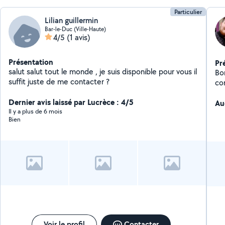
Particulier
Lilian guillermin
Bar-le-Duc (Ville-Haute)
4/5
(1 avis)
Présentation
Pr
salut salut tout le monde , je suis disponible pour vous il
Bo
suffit juste de me contacter ?
co
tra
Dernier avis laissé par Lucrèce : 4/5
dém
Au
Il y a plus de 6 mois
Bien
Voir le profil
Contacter