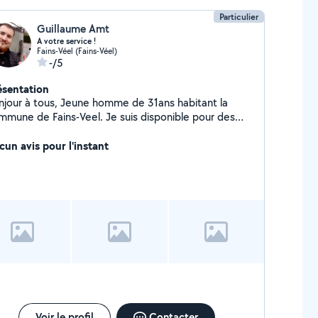
Particulier
Guillaume Amt
A votre service !
Fains-Véel (Fains-Véel)
-/5
ésentation
njour à tous, Jeune homme de 31ans habitant la
mmune de Fains-Veel. Je suis disponible pour des
vaux de jardinage, bricolage, livraison de courses et
énagement. J'aime le travail bien fait. A bientôt !
cun avis pour l'instant
Voir le profil
Contacter