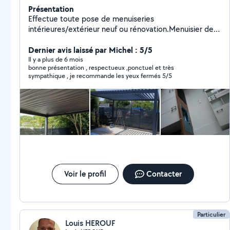
Présentation
Effectue toute pose de menuiseries
intérieures/extérieur neuf ou rénovation.Menuisier de
métier, sérieux, efficace, rigoureux... 06-95-61-09-64
J'effectue aussi des déménagements Facebook :
Dernier avis laissé par Michel : 5/5
Rousseaux Menuiserie
Il y a plus de 6 mois
bonne présentation , respectueux ,ponctuel et très
sympathique , je recommande les yeux fermés 5/5
Voir le profil
Contacter
Particulier
Louis HEROUF