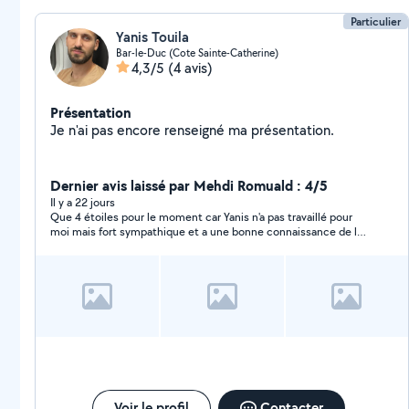
Particulier
Yanis Touila
Bar-le-Duc (Cote Sainte-Catherine)
4,3/5
(4 avis)
Présentation
Je n'ai pas encore renseigné ma présentation.
Dernier avis laissé par Mehdi Romuald : 4/5
Il y a 22 jours
Que 4 étoiles pour le moment car Yanis n'a pas travaillé pour
moi mais fort sympathique et a une bonne connaissance de la
mécanique et surtout n'essaie pas de placer des réparations
qui ne doivent pas être fait je conseille ce professionnel
Voir le profil
Contacter