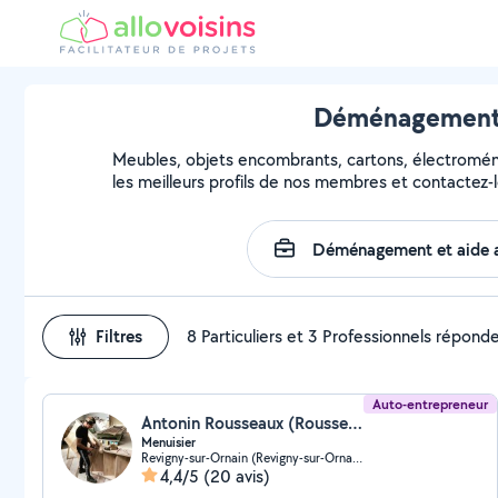
Déménagement e
Meubles, objets encombrants, cartons, électroména
les meilleurs profils de nos membres et contactez-l
Filtres
8 Particuliers et 3 Professionnels répond
Auto-entrepreneur
Antonin Rousseaux (Rousseaux Menuiserie)
Menuisier
Revigny-sur-Ornain (Revigny-sur-Ornain)
4,4/5
(20 avis)