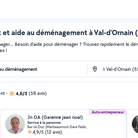
t aide au déménagement à Val-d'Ornain (5
ger... Besoin d'aide pour déménager ? Trouvez rapidement le démén
es !
à
ent
-
4,6/5
(58 avis)
Auto-entrepreneur
Jn GA (Garenne jean noel)
Service à la personne
Bar-le-Duc (Marbeaumont Gare Federation)
4,9/5
(12 avis)