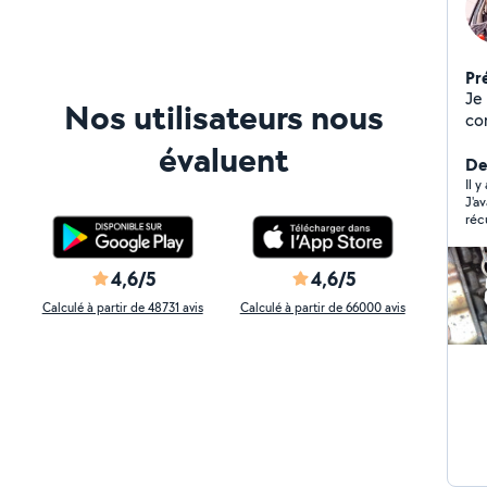
Pr
Je su
Nos utilisateurs nous
co
évaluent
Der
Il 
J'a
réc
domicile. Et Aboubacar
bos
foi
4,6/5
4,6/5
je n
et 
Calculé à partir de 48731 avis
Calculé à partir de 66000 avis