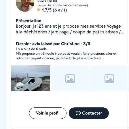
Louis HEROUF
Bar-le-Duc (Cote Sainte-Catherine)
4,7/5
(6 avis)
Présentation
Bonjour, j'ai 23 ans et je propose mes services Voyage
à la déchèteries / jardinage / coupe de petits arbres /
vidanges véhicule Je possède aussi plusieurs outillage à
la location, perceuse, disqueuse, poste à souder,
Dernier avis laissé par Christine : 3/5
karcher portatif, scie sauteuse
Il y a plus de 6 mois
M'a proposé un véhicule trop petit voulait faire plusieurs aller et
retour et payant chacun, j'ai refusé De plus entre les 2
appartements il y a 30 km
Voir le profil
Contacter