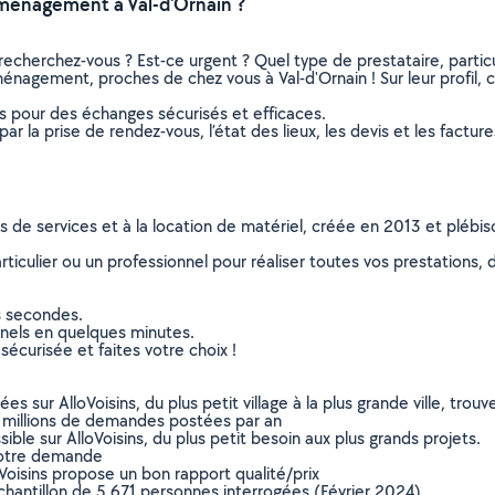
ménagement à Val-d'Ornain ?
recherchez-vous ? Est-ce urgent ? Quel type de prestataire, particu
énagement, proches de chez vous à Val-d'Ornain ! Sur leur profil, c
ns pour des échanges sécurisés et efficaces.
r la prise de rendez-vous, l’état des lieux, les devis et les facture
ns de services et à la location de matériel, créée en 2013 et plébi
culier ou un professionnel pour réaliser toutes vos prestations, d
s secondes.
nnels en quelques minutes.
sécurisée et faites votre choix !
sur AlloVoisins, du plus petit village à la plus grande ville, tro
 millions de demandes postées par an
ible sur AlloVoisins, du plus petit besoin aux plus grands projets.
votre demande
oVoisins propose un bon rapport qualité/prix
chantillon de 5 671 personnes interrogées (Février 2024)