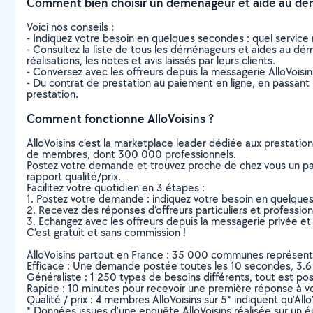
Comment bien choisir un déménageur et aide au dé
Voici nos conseils :
- Indiquez votre besoin en quelques secondes : quel service 
- Consultez la liste de tous les déménageurs et aides au dém
réalisations, les notes et avis laissés par leurs clients.
- Conversez avec les offreurs depuis la messagerie AlloVoisi
- Du contrat de prestation au paiement en ligne, en passant pa
prestation.
Comment fonctionne AlloVoisins ?
AlloVoisins c’est la marketplace leader dédiée aux prestatio
de membres, dont 300 000 professionnels.
Postez votre demande et trouvez proche de chez vous un parti
rapport qualité/prix.
Facilitez votre quotidien en 3 étapes :
1. Postez votre demande : indiquez votre besoin en quelque
2. Recevez des réponses d’offreurs particuliers et professio
3. Echangez avec les offreurs depuis la messagerie privée et 
C’est gratuit et sans commission !
AlloVoisins partout en France : 35 000 communes représentées 
Efficace : Une demande postée toutes les 10 secondes, 3.6
Généraliste : 1 250 types de besoins différents, tout est poss
Rapide : 10 minutes pour recevoir une première réponse à 
Qualité / prix : 4 membres AlloVoisins sur 5* indiquent qu’All
* Données issues d’une enquête AlloVoisins réalisée sur un é