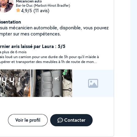
Mécanicien auto
Bar-le-Duc (Marbot-Hinot Bradfer)
4,9/5
(11 avis)
ésentation
is mécanicien automobile, disponible, vous pouvez
mpter sur mes compétences.
nier avis laissé par Laura : 5/5
y a plus de 6 mois
vais loué un camion pour une durée de 5h pour qu'il m'aide à
upérer et transporter des meubles à 1h de route de mon
 a été ponctuel, sympathique, sérieux,
seur, efficace et a fait le travail avec soin. C'est la première
s que je demandais un service à une personne inconnue car
'avais pas d'autre choix et je ne le regrette pas. Impeccable
bonne expérience, je referais appel à lui pour d'autres
services. Je recommande vraiment Aboubacar.
Voir le profil
Contacter