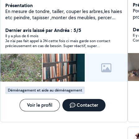
Pr
Présentation
Pou
En mesure de tondre, tailler, couper les arbres,les haies
pr
etc peindre, tapisser ,monter des meubles, percer
mo
Poser cadres, miroirs, étagères etc Poser de la
be
De
Moquette, Parquet, lino, Poser des luminaires Petite
Dernier avis laissé par Andréa : 5/5
le 
Il 
plomberie
Il y a plus de 6 mois
Com
Je n’ai pas fait appel à JN cette fois ci mais garde son contact
déménage
précieusement en cas de besoin. Super réactif, super
Tou
disponible. Merci !
qu
po
me contact
et 
Déménagement et aide au déménagement
Voir le profil
Contacter