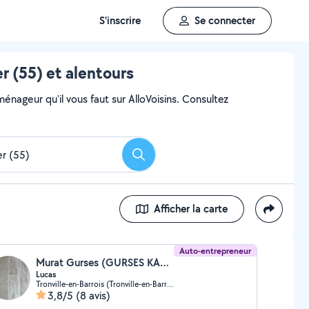
S'inscrire
Se connecter
 (55) et alentours
ageur qu'il vous faut sur AlloVoisins. Consultez
Rechercher
Afficher la carte
Auto-entrepreneur
Murat Gurses (GURSES KARA NETTOYAGE ET SERVICES)
Lucas
Tronville-en-Barrois (Tronville-en-Barrois)
3,8/5
(8 avis)