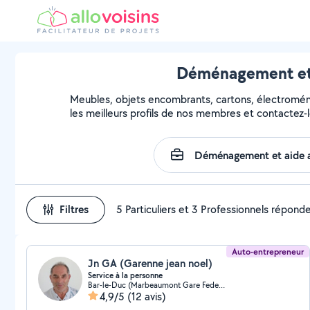
Déménagement et a
Meubles, objets encombrants, cartons, électroména
les meilleurs profils de nos membres et contactez-l
Filtres
5 Particuliers et 3 Professionnels répond
Auto-entrepreneur
Jn GA (Garenne jean noel)
Service à la personne
Bar-le-Duc (Marbeaumont Gare Federation)
4,9/5
(12 avis)