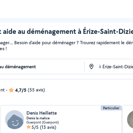
ide au déménagement à Érize-Saint-Dizier
ger... Besoin d'aide pour déménager ? Trouvez rapidement le démén
es !
à
ent
-
4,7/5
(55 avis)
Particulier
Denis Heillette
Denis la malice
Guerpont (Guerpont)
5/5
(13 avis)