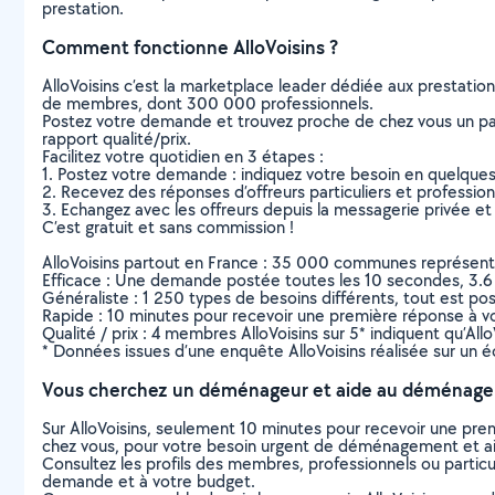
prestation.
Comment fonctionne AlloVoisins ?
AlloVoisins c’est la marketplace leader dédiée aux prestatio
de membres, dont 300 000 professionnels.
Postez votre demande et trouvez proche de chez vous un parti
rapport qualité/prix.
Facilitez votre quotidien en 3 étapes :
1. Postez votre demande : indiquez votre besoin en quelque
2. Recevez des réponses d’offreurs particuliers et professio
3. Echangez avec les offreurs depuis la messagerie privée et 
C’est gratuit et sans commission !
AlloVoisins partout en France : 35 000 communes représentées 
Efficace : Une demande postée toutes les 10 secondes, 3.6
Généraliste : 1 250 types de besoins différents, tout est poss
Rapide : 10 minutes pour recevoir une première réponse à 
Qualité / prix : 4 membres AlloVoisins sur 5* indiquent qu’All
* Données issues d’une enquête AlloVoisins réalisée sur un é
Vous cherchez un déménageur et aide au déménage
Sur AlloVoisins, seulement 10 minutes pour recevoir une p
chez vous, pour votre besoin urgent de déménagement et
Consultez les profils des membres, professionnels ou particuli
demande et à votre budget.