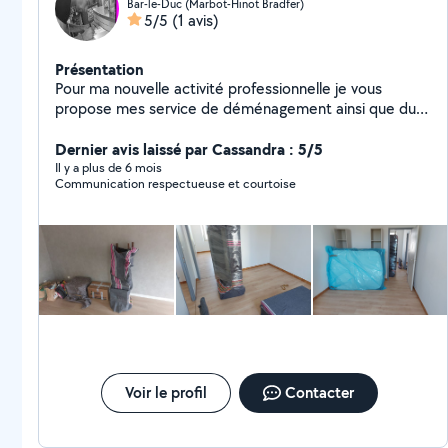
Bar-le-Duc (Marbot-Hinot Bradfer)
5/5
(1 avis)
Présentation
Pour ma nouvelle activité professionnelle je vous
propose mes service de déménagement ainsi que du
montage démontage de meuble si vous en avez le
besoin, je vous propose aussi une prestation que je suis
Dernier avis laissé par Cassandra : 5/5
le seul à proposez qui sont: Aide préparation au
Il y a plus de 6 mois
Communication respectueuse et courtoise
déménagement Placement de meuble à votre domicile
Toute ces prestation son réalisable séparément. Pour
quelquonque prestation je reste à votre disposition
pour toute informations supplémentaire n'hésitez pas à
me contacter Mes devis son toujours assuré et gratuit
et fait dans les meilleures délais
Voir le profil
Contacter