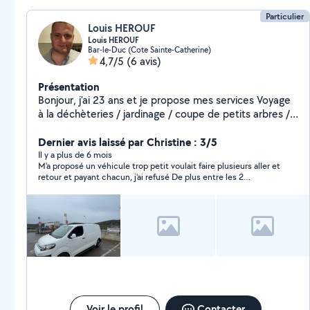
Particulier
Louis HEROUF
Louis HEROUF
Bar-le-Duc (Cote Sainte-Catherine)
4,7/5
(6 avis)
Présentation
Bonjour, j'ai 23 ans et je propose mes services Voyage
à la déchèteries / jardinage / coupe de petits arbres /
vidanges véhicule Je possède aussi plusieurs outillage à
la location, perceuse, disqueuse, poste à souder,
Dernier avis laissé par Christine : 3/5
karcher portatif, scie sauteuse
Il y a plus de 6 mois
M'a proposé un véhicule trop petit voulait faire plusieurs aller et
retour et payant chacun, j'ai refusé De plus entre les 2
appartements il y a 30 km
Voir le profil
Contacter