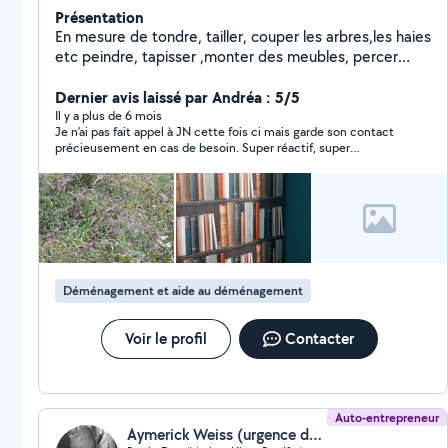
Présentation
En mesure de tondre, tailler, couper les arbres,les haies
etc peindre, tapisser ,monter des meubles, percer
Poser cadres, miroirs, étagères etc Poser de la
Moquette, Parquet, lino, Poser des luminaires Petite
Dernier avis laissé par Andréa : 5/5
plomberie
Il y a plus de 6 mois
Je n’ai pas fait appel à JN cette fois ci mais garde son contact
précieusement en cas de besoin. Super réactif, super
disponible. Merci !
Déménagement et aide au déménagement
Voir le profil
Contacter
Auto-entrepreneur
Aymerick Weiss (urgence dem)