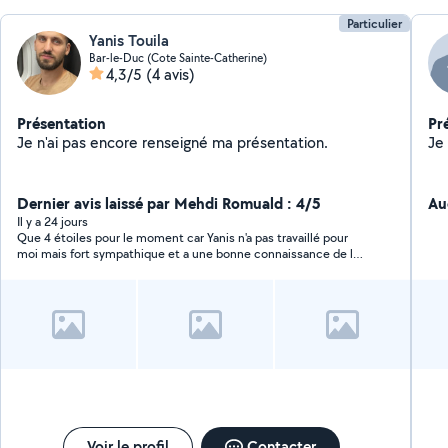
Particulier
Yanis Touila
Bar-le-Duc (Cote Sainte-Catherine)
4,3/5
(4 avis)
Présentation
Pr
Je n'ai pas encore renseigné ma présentation.
Dernier avis laissé par Mehdi Romuald : 4/5
Au
Il y a 24 jours
Que 4 étoiles pour le moment car Yanis n'a pas travaillé pour
moi mais fort sympathique et a une bonne connaissance de la
mécanique et surtout n'essaie pas de placer des réparations
qui ne doivent pas être fait je conseille ce professionnel
Voir le profil
Contacter