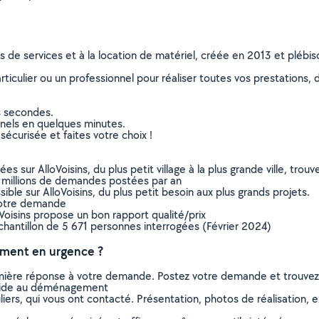
ns de services et à la location de matériel, créée en 2013 et plébi
culier ou un professionnel pour réaliser toutes vos prestations, d
s secondes.
nnels en quelques minutes.
sécurisée et faites votre choix !
sur AlloVoisins, du plus petit village à la plus grande ville, tro
 millions de demandes postées par an
ible sur AlloVoisins, du plus petit besoin aux plus grands projets.
votre demande
oVoisins propose un bon rapport qualité/prix
chantillon de 5 671 personnes interrogées (Février 2024)
ment en urgence ?
remière réponse à votre demande. Postez votre demande et trouve
 aide au déménagement
ers, qui vous ont contacté. Présentation, photos de réalisation, exp