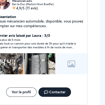
Mécanicien auto
Bar-le-Duc (Marbot-Hinot Bradfer)
4,9/5
(11 avis)
ésentation
is mécanicien automobile, disponible, vous pouvez
mpter sur mes compétences.
nier avis laissé par Laura : 5/5
y a plus de 6 mois
vais loué un camion pour une durée de 5h pour qu'il m'aide à
upérer et transporter des meubles à 1h de route de mon
 a été ponctuel, sympathique, sérieux,
seur, efficace et a fait le travail avec soin. C'est la première
s que je demandais un service à une personne inconnue car
'avais pas d'autre choix et je ne le regrette pas. Impeccable
bonne expérience, je referais appel à lui pour d'autres
services. Je recommande vraiment Aboubacar.
Voir le profil
Contacter