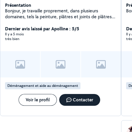
Présentation
Pr
Bonjour, je travaille proprement, dans plusieurs
domaines, tels la peinture, plâtres et joints de plâtres
sur BA 13 , fixations de cadres ou mobilier au mur ,
espaces verts et jardinage , petits travaux électricité (
Dernier avis laissé par Apolline : 5/5
Der
de prises de courant et de luminaires) ...
Il y a 5 mois
Il 
très bien
trè
Déménagement et aide au déménagement
D
Voir le profil
Contacter