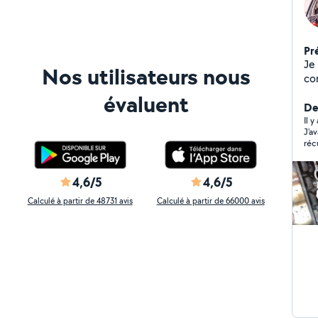
Pr
Je su
Nos utilisateurs nous
co
évaluent
Der
Il 
J'a
réc
domicile. Et Aboubacar
bos
foi
4,6/5
4,6/5
je n
et 
Calculé à partir de 48731 avis
Calculé à partir de 66000 avis