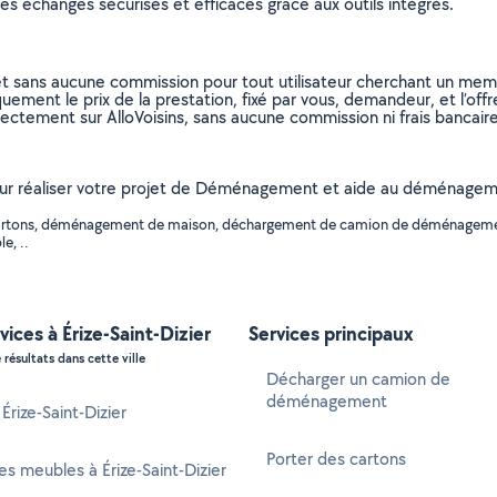
s échanges sécurisés et efficaces grâce aux outils intégrés.
et sans aucune commission pour tout utilisateur cherchant un membre
uement le prix de la prestation, fixé par vous, demandeur, et l’offr
rectement sur AlloVoisins, sans aucune commission ni frais bancaire
pour réaliser votre projet de Déménagement et aide au déménagement
de cartons, déménagement de maison, déchargement de camion de déménage
e, ..
vices à Érize-Saint-Dizier
Services principaux
 résultats dans cette ville
Décharger un camion de
déménagement
 Érize-Saint-Dizier
Porter des cartons
s meubles à Érize-Saint-Dizier