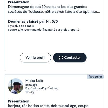
Présentation
Déménageur depuis 10ans dans les plus grandes
sociétés de Toulouse, nôtre savoir faire a été optimisé
avant de ce lancer. Déménagement traditionnel ou
industriel, expert en emballage maritime, chargement
Dernier avis laissé par N : 5/5
de containers , construction de mezzanine . Expert en
Il y a plus de 6 mois
courtois, je recommande. Pas traité car projet reporté
emballage fragile, nos équipes sont efficaces, poli est
toujours de bonne humeur.
Voir le profil
Contacter
Particulier
Micka Laib
Bricolage
Puy-l'Évêque (Puy-l'Évêque)
-/5
Présentation
Bonjour, réalisation tonte, debroussaillage, coupe