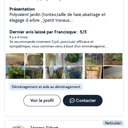
Présentation
Polyvalent jardin (tontes,taille de haie,abattage et
élagage d arbre ,.)petit travaux
maçonnerie,peinture,aide au déménagement ou
aménagement,montage meuble,j étudi toute
Dernier avis laissé par Francisque : 5/5
proposition de taches .
Il y a 4 mois
Je recommande vivement Cyril, ponctuel, efficace et
sympathique, nous sommes venu à bout d'un emménagement
de 50 M3 en 2 heures!
Déménagement et aide au déménagement
Voir le profil
Contacter
Particulier
Jérome Gibert