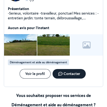
Présentation
-Serieux, volontaire -travailleur, ponctuel Mes services : -
entretien jardin: tonte terrain, débroussaillage,
plantation,... -Demenagement -Vide garage, cave,
grange
Aucun avis pour l'instant
Déménagement et aide au déménagement
Voir le profil
Contacter
Vous souhaitez proposer vos services de
Déménagement et aide au déménagement ?