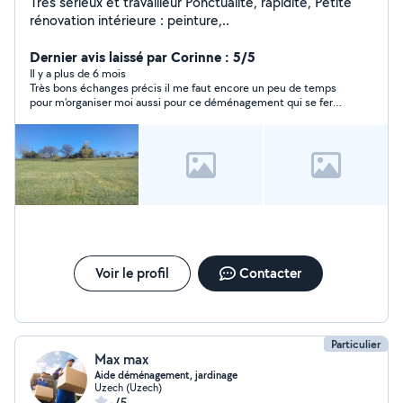
Très sérieux et travailleur Ponctualité, rapidité, Petite
rénovation intérieure : peinture,..
Dernier avis laissé par Corinne : 5/5
Il y a plus de 6 mois
Très bons échanges précis il me faut encore un peu de temps
pour m’organiser moi aussi pour ce déménagement qui se fera
en plusieurs fois Vous avez un grand véhicule c’est un + pour
moi même pour aller de Flaujac à Flaujac !!! Merci bonne
journée CC
Voir le profil
Contacter
Particulier
Max max
Aide déménagement, jardinage
Uzech (Uzech)
-/5