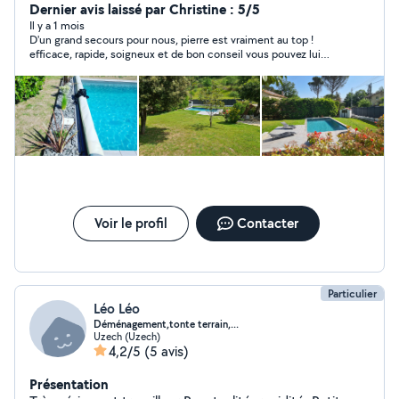
rénové et entretiens une grande maison je possède pas
Dernier avis laissé par Christine : 5/5
mal de matériel. Bricoleur, touche à tout, consciencieux,
Il y a 1 mois
D'un grand secours pour nous, pierre est vraiment au top !
rigoureux et professionnel. Loue debroussailleuse
efficace, rapide, soigneux et de bon conseil vous pouvez lui
thermique 4 temps casque harnais et fil inclus.
faire confiance ! Il faut ajouter un bon et sympathique contact !
Voir le profil
Contacter
Particulier
Léo Léo
Déménagement,tonte terrain,...
Uzech (Uzech)
4,2/5
(5 avis)
Présentation