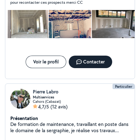
pour recontacter ces prospects merci CC
hésitez pas je suis à votre écoute pour vos projets
photos de chantier réaliser sur demande
Voir le profil
Contacter
Particulier
Pierre Labro
Multiservices
Cahors (Cabazat)
4,7/5
(12 avis)
Présentation
De formation de maintenance, travaillant en poste dans
le domaine de la sergraphie, je réalise vos travaux
intérieurs et extérieurs sur mon temps libre. Ayant