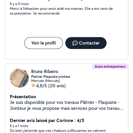
Il y a 3 mois
Merci à Sébastien pour avoir aidé ma maman. Elle a est ravis de
sa prestation. Je recommande
Voir le profil
Contacter
Auto-entrepreneur
Bruno Ribeiro
Platrier Plaquiste jointeur
Mercuès (Mercuès)
4,8/5
(20 avis)
Présentation
Je suis disponible pour vos travaux Plâtrier - Plaquiste -
Jointeur je vous propose mais services pour vos travaux
intérieurs neuf / rénovation Enduits murs et plafonds
Placo ( plafond / doublage / cloison / isolation Joints
Dernier avis laissé par Corinne : 4/5
Plâtreries ( plâtre à l'ancienne / montages de cloisons
Il y a 1 mois
Du bien j’attends que ces chaleurs suffocantes se calment
brique Démolitions J'espère vous aider dans vos projets