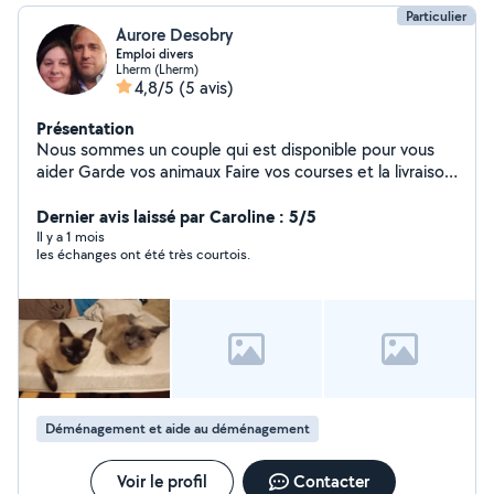
Particulier
Aurore Desobry
Emploi divers
Lherm (Lherm)
4,8/5
(5 avis)
Présentation
Nous sommes un couple qui est disponible pour vous
aider Garde vos animaux Faire vos courses et la livraison
Faire a manger Passer la tondeuse, débroussailleuse,
faire un potager Garde d'enfants Dame de compagnie
Dernier avis laissé par Caroline : 5/5
(discuter, promenade, lecture ) Porter des meubles
Il y a 1 mois
les échanges ont été très courtois.
Porté des cartons de déménagement Aide a déplacer
des meubles ou aide à débarrasser
Déménagement et aide au déménagement
Voir le profil
Contacter