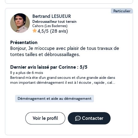
Particulier
Bertrand LESUEUR
Debroussailleur tout terrain
Cahors (Les Badernes)
4,5/5
(28 avis)
Présentation
Bonjour, Je m'occupe avec plaisir de tous travaux de
tontes tailles et débroussaillages.
Dernier avis laissé par Corinne : 5/5
Il y a plus de 6 mois
Bertrand m’a éte d’un grand secours et d’une grande aide dans
mon important déménagement il est à l écoute , rapide , calme
et efficace j’en ai été très satisfaite et je compte bien le faire
revenir pour m’aider encore , je ne veux personne d’autre que
Bertrand maintenant merci à lui pour tous ses efforts pour le
Déménagement et aide au déménagement
satisfaire à très bientôt Bertrand
Voir le profil
Contacter