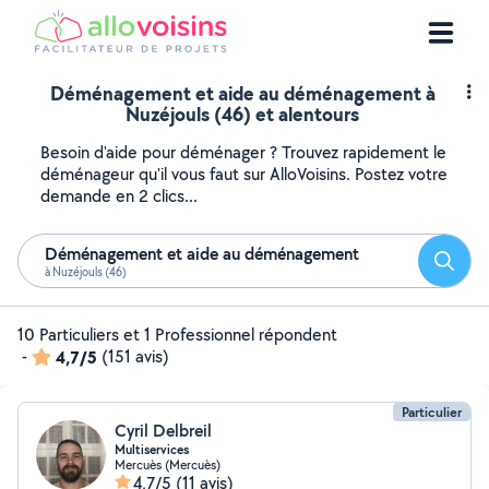
Déménagement et aide au déménagement à
Nuzéjouls (46) et alentours
Besoin d'aide pour déménager ? Trouvez rapidement le
déménageur qu'il vous faut sur AlloVoisins. Postez votre
demande en 2 clics...
Déménagement et aide au déménagement
Reche
à Nuzéjouls (46)
10 Particuliers et 1 Professionnel répondent
-
4,7/5
(151 avis)
Particulier
Cyril Delbreil
Multiservices
Mercuès (Mercuès)
4,7/5
(11 avis)