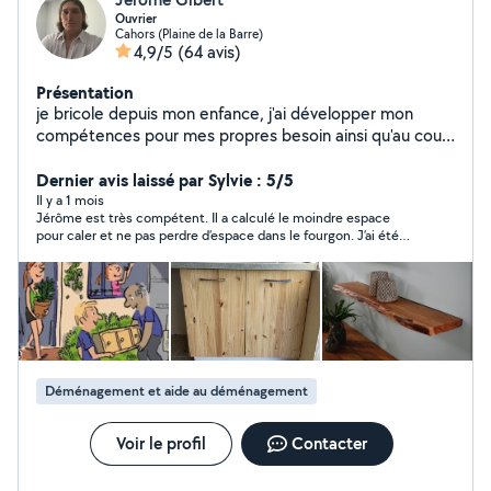
Ouvrier
Cahors (Plaine de la Barre)
4,9/5
(64 avis)
Présentation
je bricole depuis mon enfance, j'ai développer mon
compétences pour mes propres besoin ainsi qu'au cour
de ma vie professionnel. je suis capable de réaliser la
Dernier avis laissé par Sylvie : 5/5
plupart des travaux d'intérieur et de d'extérieur.
Il y a 1 mois
Jérôme est très compétent. Il a calculé le moindre espace
pour caler et ne pas perdre d’espace dans le fourgon. J’ai été
ravie de son travail professionnel , de son calme et politesse.,
sympathie, très soigneux. Je le recommande vivement. C’était
parfait . De bons conseils 👍
Déménagement et aide au déménagement
Voir le profil
Contacter