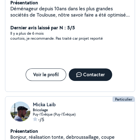
Présentation
Déménageur depuis 10ans dans les plus grandes
sociétés de Toulouse, nôtre savoir faire a été optimisé
avant de ce lancer. Déménagement traditionnel ou
industriel, expert en emballage maritime, chargement
Dernier avis laissé par N : 5/5
de containers , construction de mezzanine . Expert en
Il y a plus de 6 mois
courtois, je recommande. Pas traité car projet reporté
emballage fragile, nos équipes sont efficaces, poli est
toujours de bonne humeur.
Voir le profil
Contacter
Particulier
Micka Laib
Bricolage
Puy-l'Évêque (Puy-l'Évêque)
-/5
Présentation
Bonjour, réalisation tonte, debroussaillage, coupe