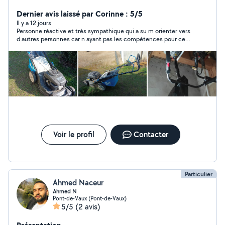
effectuer la prestation de tonte et de débroussaillage si
besoin.
Dernier avis laissé par Corinne : 5/5
Il y a 12 jours
Personne réactive et très sympathique qui a su m orienter vers
d autres personnes car n ayant pas les compétences pour ce
type de scooter
Voir le profil
Contacter
Particulier
Ahmed Naceur
Ahmed N
Pont-de-Vaux (Pont-de-Vaux)
5/5
(2 avis)