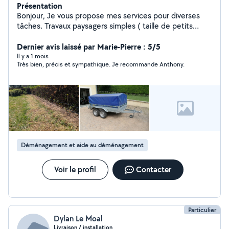
Présentation
Bonjour, Je vous propose mes services pour diverses
tâches. Travaux paysagers simples ( taille de petits
arbres /haies...) Ayant une remorque de grande taille je
peux faire diverses prestations,vider des pièces ,
Dernier avis laissé par Marie-Pierre : 5/5
nettoyer, débarrasser. Je peux également proposer
Il y a 1 mois
Très bien, précis et sympathique. Je recommande Anthony.
différents services à la personne et petits travaux à
domicile. Montage de meuble . Au plaisir de vous aider.
A bientôt
Déménagement et aide au déménagement
Voir le profil
Contacter
Particulier
Dylan Le Moal
Livraison / installation