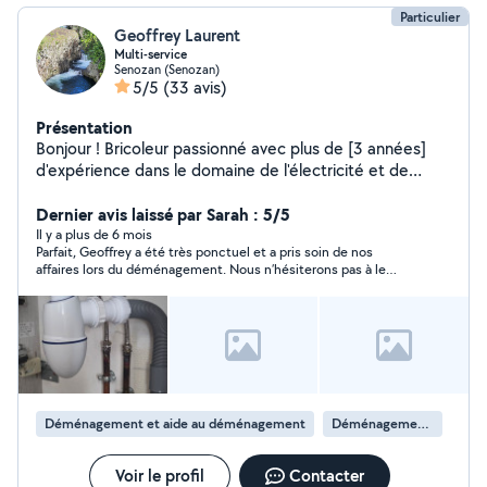
Particulier
Geoffrey Laurent
Multi-service
Senozan (Senozan)
5/5
(33 avis)
Présentation
Bonjour ! Bricoleur passionné avec plus de [3 années]
d'expérience dans le domaine de l'électricité et de
l'entretien général du bâtiment. Ancien électricien de
métier, j'ai acquis un savoir-faire solide dans les
Dernier avis laissé par Sarah : 5/5
installations électriques, la mise aux normes, les
Il y a plus de 6 mois
Parfait, Geoffrey a été très ponctuel et a pris soin de nos
dépannages et les rénovations. Aujourd'hui, je mets mes
affaires lors du déménagement. Nous n’hésiterons pas à le
compétences au service des particuliers pour tous
recontacter si besoin.
types de petits travaux et de bricolage à domicile.
Dépannage et installation électrique (prises, luminaires,
disjoncteurs) Je fais aussi: Montage de meubles,
étagères Réparations diverses (plomberie légère,
serrurerie, peinture) Pose de tringles, cadres, rideaux,
etc. Conseils pour vos projets d'aménagement ou de
Déménagement et aide au déménagement
Déménagement de maison
rénovation Rénovation extérieur, Aide déménagement
Sérieux, ponctuel et à l'écoute, je m'adapte à vos
besoins pour un travail propre et soigné. Que ce soit
Voir le profil
Contacter