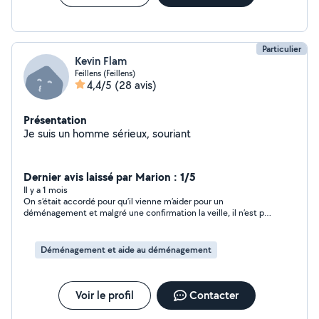
pour un coup de main occasionnel ou un projet plus
régulier, je suis là pour vous aider ! N'hésitez pas à me
contacter pour discuter de vos besoins.
Particulier
Kevin Flam
Feillens (Feillens)
4,4/5
(28 avis)
Présentation
Je suis un homme sérieux, souriant
Dernier avis laissé par Marion : 1/5
Il y a 1 mois
On s’était accordé pour qu’il vienne m’aider pour un
déménagement et malgré une confirmation la veille, il n’est pas
venu. Il a visiblement eu un empêchement mais je n’ai reçu
aucun message alors qu’il avait mon numéro et c’est quand j’ai
écrit au bout de 40 min de retard qu’il m’a dit qu’il ne viendrait
Déménagement et aide au déménagement
pas.
Voir le profil
Contacter