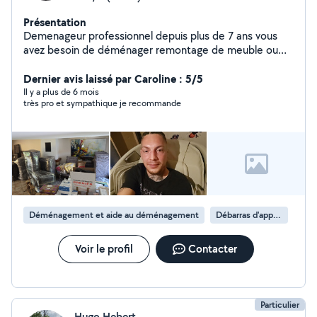
Présentation
Demenageur professionnel depuis plus de 7 ans vous
avez besoin de déménager remontage de meuble ou
autre petit travaux conctater moi sérieux et a l écoute
pour tous renseignements me contacter cdlt
Dernier avis laissé par Caroline : 5/5
Il y a plus de 6 mois
très pro et sympathique je recommande
Déménagement et aide au déménagement
Débarras d'appartement
Voir le profil
Contacter
Particulier
Hugo Hebert