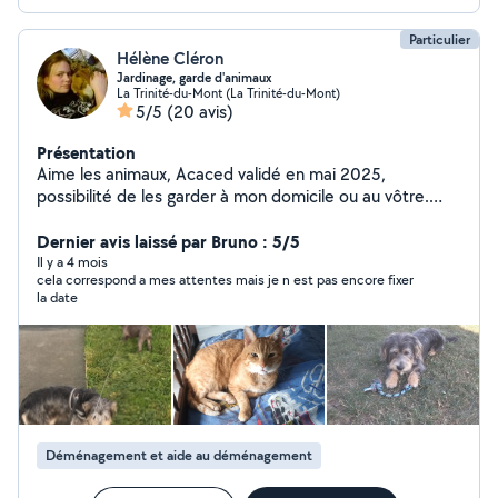
Particulier
Hélène Cléron
Jardinage, garde d'animaux
La Trinité-du-Mont (La Trinité-du-Mont)
5/5
(20 avis)
Présentation
Aime les animaux, Acaced validé en mai 2025,
possibilité de les garder à mon domicile ou au vôtre.
Aime le travail en extérieur, nettoyer le jardin, désherbé,
passer le Karcher... Je peux faire également le ménage,
Dernier avis laissé par Bruno : 5/5
repassage,...
Il y a 4 mois
cela correspond a mes attentes mais je n est pas encore fixer
la date
Déménagement et aide au déménagement