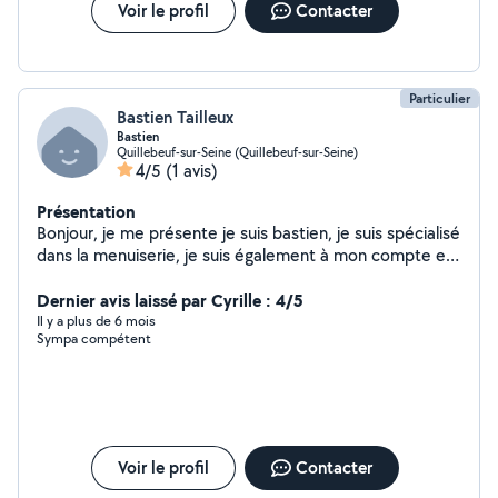
Voir le profil
Contacter
Particulier
Bastien Tailleux
Bastien
Quillebeuf-sur-Seine (Quillebeuf-sur-Seine)
4/5
(1 avis)
Présentation
Bonjour, je me présente je suis bastien, je suis spécialisé
dans la menuiserie, je suis également à mon compte en
temps que professionnel dans le bâtiment depuis de
nombreuses années. rénovation / rénovation des
Dernier avis laissé par Cyrille : 4/5
façades/pose de
Il y a plus de 6 mois
Sympa compétent
parquets/peinture/ragréages/ameublement/ création
des meubles et autres..
Voir le profil
Contacter