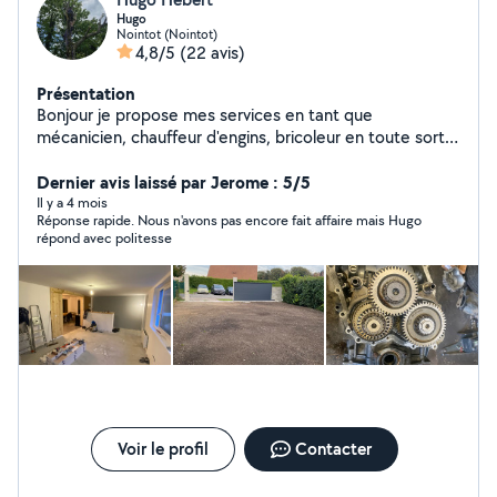
Hugo
Nointot (Nointot)
4,8/5
(22 avis)
Présentation
Bonjour je propose mes services en tant que
mécanicien, chauffeur d'engins, bricoleur en toute sorte,
évacuation de déchet, Au plaisir de réaliser vos travaux
diverses !
Dernier avis laissé par Jerome : 5/5
Il y a 4 mois
Réponse rapide. Nous n'avons pas encore fait affaire mais Hugo
répond avec politesse
Voir le profil
Contacter