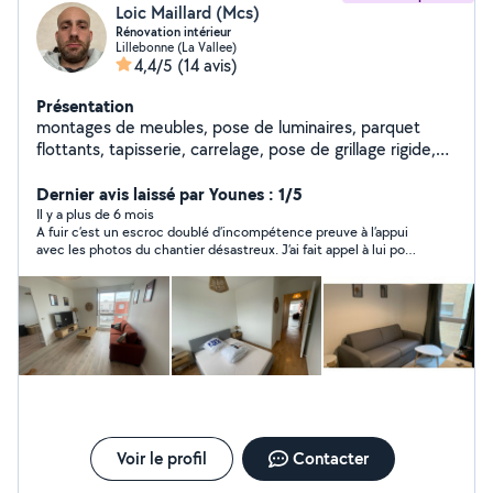
Loic Maillard (Mcs)
Rénovation intérieur
Lillebonne (La Vallee)
4,4/5
(14 avis)
Présentation
montages de meubles, pose de luminaires, parquet
flottants, tapisserie, carrelage, pose de grillage rigide,
dynamiques, ponctuels, serviables. N'hésitez pas à me
contacter Au o6 7-2 3-1 6-9 3-9 Je ne répond pas aux
Dernier avis laissé par Younes : 1/5
message sur le site
Il y a plus de 6 mois
A fuir c’est un escroc doublé d’incompétence preuve à l’appui
avec les photos du chantier désastreux. J’ai fait appel à lui pour
poser du parquet . Il m’a indiqué être auto entrepreneur et
travailler avec des factures et une assurance ( je n’ai toujours
pas reçu de factures à ce jour et je l’ai payé 600e en espèces ).
Résultat de la pose en PJ. Il m’a arraché mon plaquo et rayé
mes coffrages de portes. Il m’a bloqué sur l’application et ne
répond pas à mes relances. Une plainte va être déposé!
Voir le profil
Contacter