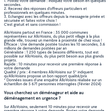
1. Postez votre demande : indiquez votre besoin en quelques
secondes.
2. Recevez des réponses d’offreurs particuliers et
professionnels en quelques minutes.
3. Echangez avec les offreurs depuis la messagerie privée et
sécurisée et faites votre choix !
C’est gratuit et sans commission !
AlloVoisins partout en France : 35 000 communes
représentées sur AlloVoisins, du plus petit village à la plus
grande ville, trouvez un membre à proximité de chez vous !
Efficace : Une demande postée toutes les 10 secondes, 3.6
millions de demandes postées par an
Généraliste : 1 250 types de besoins différents, tout est
possible sur AlloVoisins, du plus petit besoin aux plus grands
projets.
Rapide : 10 minutes pour recevoir une première réponse à
votre demande
Qualité / prix : 4 membres AlloVoisins sur 5* indiquent
qu’AlloVoisins propose un bon rapport qualité/prix
* Données issues d’une enquête AlloVoisins réalisée sur un
échantillon de 5 671 personnes interrogées (Février 2024)
Vous cherchez un déménageur et aide au
déménagement en urgence ?
Sur AlloVoisins, seulement 10 minutes pour recevoir une
première réponse à votre demande. Postez votre demande