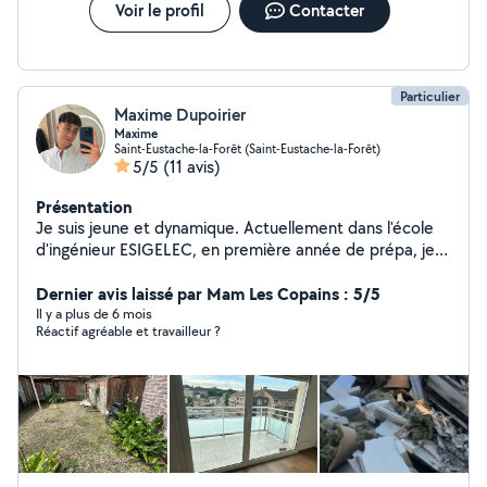
Voir le profil
Contacter
Particulier
Maxime Dupoirier
Maxime
Saint-Eustache-la-Forêt (Saint-Eustache-la-Forêt)
5/5
(11 avis)
Présentation
Je suis jeune et dynamique. Actuellement dans l'école
d'ingénieur ESIGELEC, en première année de prépa, je
recherche un peu de sous pour m'aider dans ma vie
d'étudiant Prêt venir vous aider dans vos quelconques
Dernier avis laissé par Mam Les Copains : 5/5
projets !
Il y a plus de 6 mois
Réactif agréable et travailleur ?