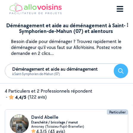
Déménagement et aide au déménagement à Saint-
Symphorien-de-Mahun (07) et alentours
Besoin d'aide pour déménager ? Trouvez rapidement le
déménageur qu'il vous faut sur AlloVoisins. Postez votre
demande en 2 clics...
Déménagement et aide au déménagement
Reche
à Saint-Symphorien-de-Mahun (07)
4 Particuliers et 2 Professionnels répondent
-
4,4/5
(122 avis)
Particulier
David Abeille
Étanchéité / bricolage / manut
Annonay (Toissieu-Pupil-Bramefan)
4,3/5
(43 avis)