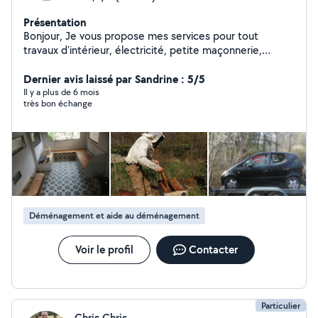
Présentation
Bonjour, Je vous propose mes services pour tout
travaux d'intérieur, électricité, petite maçonnerie,
étanchéité toiture, tuiles et bitume. De plus, je vous
offre mes services de manutentions, débarras ( maison,
Dernier avis laissé par Sandrine : 5/5
cave, grenier, grange , hangar, entrepôt..) etc.. Je
Il y a plus de 6 mois
très bon échange
propose aussi l'entretien d'espaces verts, la pose de
ruches dans vos jardins et des formations en apiculture
naturelle. Efficace et soigné, je me ferai le plaisir de
vous aider à réaliser votre projet. Accepte les Cesu.
Vous pouvez me contacter pour tout renseignements
complémentaires . Merci.
Déménagement et aide au déménagement
Voir le profil
Contacter
Particulier
Chris Chris