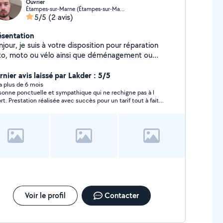
Ouvrier
Étampes-sur-Marne (Étampes-sur-Marne)
5/5
(2 avis)
ésentation
jour, je suis à votre disposition pour réparation
to, moto ou vélo ainsi que déménagement ou
ce de colis... Si vous avez besoin n'hésitez pas
rnier avis laissé par Lakder : 5/5
contactez moi cordialement.
y a plus de 6 mois
nne ponctuelle et sympathique qui ne rechigne pas à l
ort. Prestation réalisée avec succès pour un tarif tout à fait
sonnable. Vous pouvez lui faire confiance pour vos futures
hes.
Voir le profil
Contacter