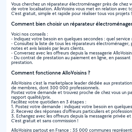
Vous cherchez un réparateur électroménager près de chez v
de votre localisation. AlloVoisins vous met en relation avec
C’est gratuit, simple et rapide pour réaliser tous vos projets !
Comment bien choisir un réparateur électroménager
Voici nos conseils :
- Indiquez votre besoin en quelques secondes : quel service 
- Consultez la liste de tous les réparateurs électroménager, p
notes et avis laissés par leurs clients.
- Conversez avec les offreurs depuis la messagerie AlloVoisi
- Du contrat de prestation au paiement en ligne, en passant pa
prestation.
Comment fonctionne AlloVoisins ?
AlloVoisins c’est la marketplace leader dédiée aux prestatio
de membres, dont 300 000 professionnels.
Postez votre demande et trouvez proche de chez vous un parti
rapport qualité/prix.
Facilitez votre quotidien en 3 étapes :
1. Postez votre demande : indiquez votre besoin en quelque
2. Recevez des réponses d’offreurs particuliers et professio
3. Echangez avec les offreurs depuis la messagerie privée et 
C’est gratuit et sans commission !
AlloVoisins partout en France : 35 000 communes représentées 