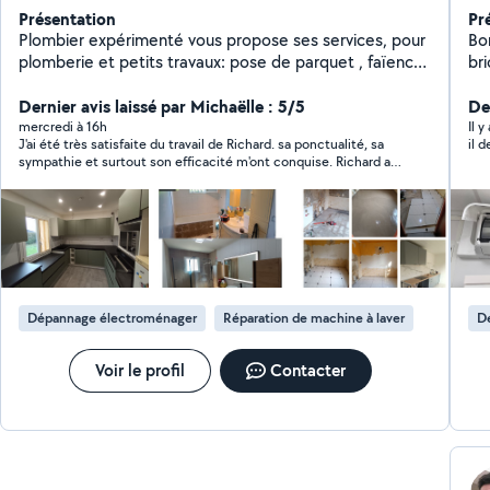
Présentation
Pr
Plombier expérimenté vous propose ses services, pour
Bon
plomberie et petits travaux: pose de parquet , faïence,
br
petite électricité, petite maçonnerie,etc... Je peux
(él
vous proposer de la création de cuisine ou salle de bain
Dernier avis laissé par Michaëlle : 5/5
maî
De
de A à Z. Laissez-moi de quoi vous joindre dans vos
dispo
mercredi à 16h
Il 
J'ai été très satisfaite du travail de Richard. sa ponctualité, sa
il 
messages privés svp.
Ch
sympathie et surtout son efficacité m'ont conquise. Richard a
été consciencieux dans la recherche du problème de ma
machine à laver. Je le rappellerai pour un autre souci du type si
besoin.
Dépannage électroménager
Réparation de machine à laver
D
Voir le profil
Contacter