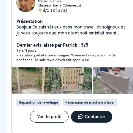
Métier multiple
Château-Thierry (Chesneaux)
4/5
(21 avis)
Présentation
Bonjour Je suis sérieux dans mon travail et soigneux et
je veux toujours que mon client soit satisfait avant
paiement.Je fais tout travaux de peintures,papier
peint, fibre maçonnerie, enduit , ciment ,crepis
Dernier avis laissé par Patrick : 5/5
intérieures ,extérieures, chaudronnier soudeur
Il y a 11 jours
Prestation parfaite travail soigné. Vivien est une personne de
,entretien espace vert, mecanique et carrosserie auto
confiance. Je suis ravie d'avoir fait appel à lui.
moto pose de film et covering , j'apprends aussi le tir
sportif sur cible arme a plomb ,bille, arme cO2 et arme
de défense .réparation téléphone et passionné.je suis
très propre et maniaque dans mon travail et je suis un
excellent bricoleur je touche à tout j'aime toujours
bricoler et rendre service et donner des conseils selon
mon savoir faire et aussi apprendre de nouvelles
Réparation de lave-linge
Réparation de machine à laver
choses car on apprend toujours
Voir le profil
Contacter