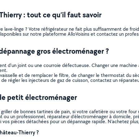
erry : tout ce qu’il faut savoir
lave-linge ? Votre réfrigérateur ne fait plus suffisamment de froid 
ponibles sur notre plateforme AlloVoisins et contactez un professi
n dépannage gros électroménager ?
sement d’un joint ou une courroie défectueuse. Changer une machine 
ent.
-vaisselle et de remplacer le filtre, de changer le thermostat du s
u de régler les injecteurs de gaz de cuisson, contactez un réparat
de petit électroménager
riller de bonnes tartines de pain, si votre cafetière ou votre fou
itant ou un professionnel, réparateur d’électroménager à domicile, 
ui vos pièces détachées pour un dépannage rapide. N’achetez plus, 
âteau-Thierry ?