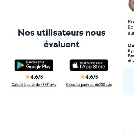
Pr
Bon
Nos utilisateurs nous
au
servi
évaluent
De
Il 
Perso
eff
rai
tâc
4,6/5
4,6/5
Calculé à partir de 48731 avis
Calculé à partir de 66000 avis