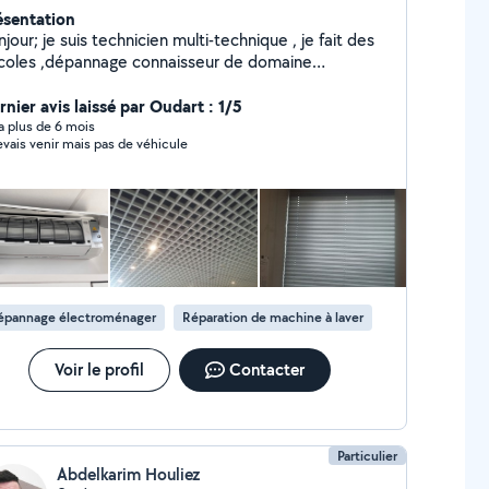
ésentation
jour; je suis technicien multi-technique , je fait des
icoles ,dépannage connaisseur de domaine
ectricité, froid plomberie et autres....etc bonne
trise norme respectée et sécurité exigées
rnier avis laissé par Oudart : 1/5
nible les week-ends merci Cdt Salim 2ans déjà sur
y a plus de 6 mois
devais venir mais pas de véhicule
âteau Thierry.
épannage électroménager
Réparation de machine à laver
Voir le profil
Contacter
Particulier
Abdelkarim Houliez