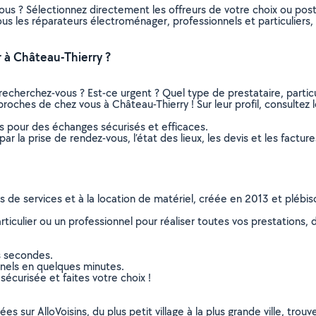
ous ? Sélectionnez directement les offreurs de votre choix ou po
 tous les réparateurs électroménager, professionnels et particulie
 à Château-Thierry ?
recherchez-vous ? Est-ce urgent ? Quel type de prestataire, particu
roches de chez vous à Château-Thierry ! Sur leur profil, consultez l
ns pour des échanges sécurisés et efficaces.
r la prise de rendez-vous, l’état des lieux, les devis et les facture
ns de services et à la location de matériel, créée en 2013 et plébi
culier ou un professionnel pour réaliser toutes vos prestations, d
s secondes.
nnels en quelques minutes.
sécurisée et faites votre choix !
sur AlloVoisins, du plus petit village à la plus grande ville, tro