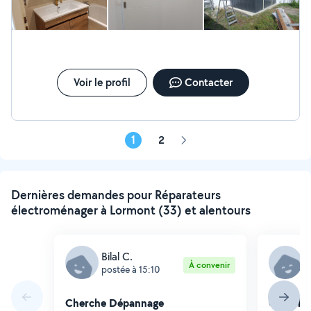
Voir le profil
Contacter
1
2
Page
suivante
Dernières demandes pour Réparateurs
électroménager à Lormont (33) et alentours
Bilal C.
M
À convenir
postée à 15:10
p
Cherche Dépannage
Cherche