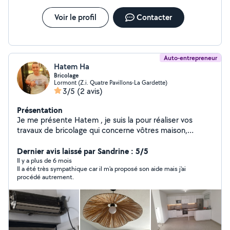
Voir le profil
Contacter
Auto-entrepreneur
Hatem Ha
Bricolage
Lormont (Z.i. Quatre Pavillons-La Gardette)
3/5
(2 avis)
Présentation
Je me présente Hatem , je suis la pour réaliser vos
travaux de bricolage qui concerne vôtres maison,
restauration... Avec des prix raisonnable bien sûr Je
serai là pour tout vos demandes mes chers A très
Dernier avis laissé par Sandrine : 5/5
bientôt
Il y a plus de 6 mois
Il a été très sympathique car il m'a proposé son aide mais j'ai
procédé autrement.