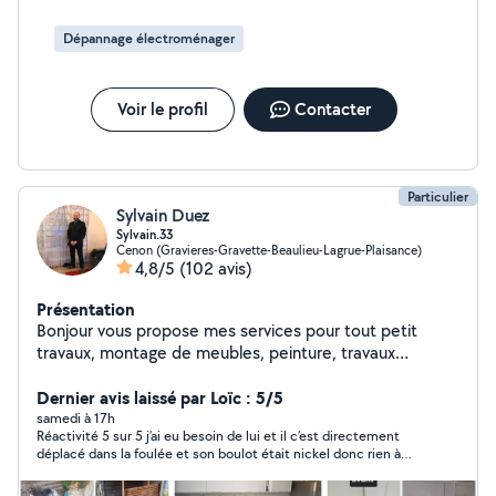
Dépannage électroménager
Voir le profil
Contacter
Particulier
Sylvain Duez
Sylvain.33
Cenon (Gravieres-Gravette-Beaulieu-Lagrue-Plaisance)
4,8/5
(102 avis)
Présentation
Bonjour vous propose mes services pour tout petit
travaux, montage de meubles, peinture, travaux
intérieurs, branchement gaziniere etc.
Dernier avis laissé par Loïc : 5/5
samedi à 17h
Réactivité 5 sur 5 j’ai eu besoin de lui et il c’est directement
déplacé dans la foulée et son boulot était nickel donc rien à
dire je recommande et si besoin je ferai de nouveau appel à lui ,
merci encore