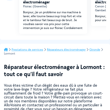
électroménager
électro
Floirac (Gravette)
Cenon (Ba
Gambetta)
Bonjour, j'ai un problème sur ma machine à
laver, elle tourne beaucoup trop fort et vite
Bonjour, U
et le tambour fait beaucoup de bruit. Je
pour une vi
voudrais savoir vos prix pour cette
intervention je suis sur floirac Cordialement
Prestations de services
Réparateurs électroménager
Gironde
Lormont
Réparateur électroménager à Lormont :
tout ce qu’il faut savoir
Vous êtes victime d’un dégât des eaux dû à une fuite de
votre lave-linge ? Votre réfrigérateur ne fait plus
suffisamment de froid ? Votre grille-pain provoque un court-
circuit dans toute la maison ? Mettez-vous en relation avec
un de nos membres disponibles sur notre plateforme
AlloVoisins et contactez un professionnel ou un particulier à
proximité de chez vous pour un besoin en dépannage