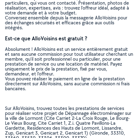
particuliers, qui vous ont contacté. Présentation, photos de
réalisation, expertises, avis : trouvez l'offreur idéal, adapté à
votre demande et à votre budget.
Conversez ensemble depuis la messagerie AlloVoisins pour
des échanges sécurisés et efficaces grâce aux outils
intégrés.
Est-ce que AlloVoisins est gratuit ?
Absolument ! AlloVoisins est un service entièrement gratuit
et sans aucune commission pour tout utilisateur cherchant un
membre, qu’il soit professionnel ou particulier, pour une
prestation de service ou une location de matériel. Payez
uniquement le prix de la prestation, fixé par vous,
demandeur, et l’offreur.
Vous pouvez réaliser le paiement en ligne de la prestation
directement sur AlloVoisins, sans aucune commission ni frais
bancaires.
Sur AlloVoisins, trouvez toutes les prestations de services
pour réaliser votre projet de Dépannage électroménager sur
la ville de Lormont (Cite Carriet 2-La Croix Rouge, Le Bourg-
Le Vieux Bourg, Cite Carriet 1, Z.i. Quatre Pavillons-La
Gardette, Residences des Hauts de Lormont, Lissandre,
Zup, Genicart 3, Genicart 2, Genicart 1) (Gironde, 33310,
33560, 33530, 33306, 33300, 33370)