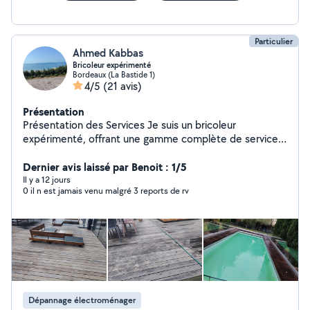
Particulier
Ahmed Kabbas
Bricoleur expérimenté
Bordeaux (La Bastide 1)
4/5
(21 avis)
Présentation
Présentation des Services Je suis un bricoleur
expérimenté, offrant une gamme complète de services
pour vos projets d'amélioration de l'habitat et
d'entretien extérieur. Mes compétences incluent :
Dernier avis laissé par Benoit : 1/5
Peinture :Préparation des surfaces, application de
Il y a 12 jours
0 il n est jamais venu malgré 3 reports de rv
peinture intérieure et extérieure, finitions soignées.
Plaquiste :Pose de cloisons sèches, réalisation de faux
plafonds, enduits et ponçage. Menuiserie :Montage de
meubles, petite réparation de boiseries, installation
d'étagères. Jardinage :Entretien de jardins (tonte, taille,
désherbage), aménagement d'espaces verts. Je
m'engage à fournir un travail de qualité, avec rigueur et
souci du détail, pour concrétiser vos idées.
Dépannage électroménager