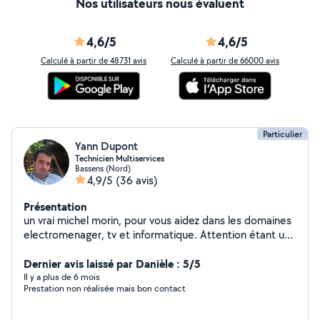
Nos utilisateurs nous évaluent
4,6/5
4,6/5
Calculé à partir de 48731 avis
Calculé à partir de 66000 avis
Particulier
Yann Dupont
Technicien Multiservices
Bassens (Nord)
4,9/5
(36 avis)
Présentation
un vrai michel morin, pour vous aidez dans les domaines
electromenager, tv et informatique. Attention étant un
profil gratuit je ne peux pas vous répondre rapidement
car je suis bloqué à 4 réponse par mois. Bien
Dernier avis laissé par Danièle : 5/5
cordialement. Laisser votre numéro sur votre demande
Il y a plus de 6 mois
Prestation non réalisée mais bon contact
privée afin que je puisse vous contacter