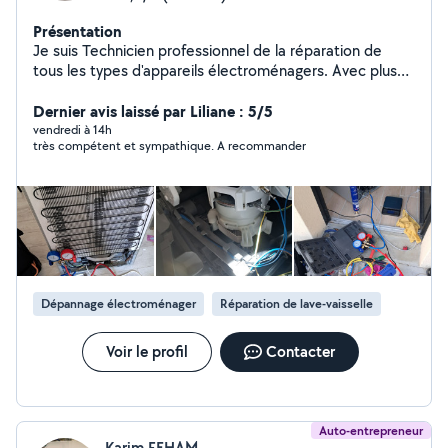
Présentation
Je suis Technicien professionnel de la réparation de
tous les types d'appareils électroménagers. Avec plus
de 15 ans d'expérience, je peux diagnostiquer et réparer
tous types de pannes. J'interviens à domicile à prix
Dernier avis laissé par Liliane : 5/5
abordable. N'hésitez pas à me solliciter ; je suis à votre
vendredi à 14h
très compétent et sympathique. A recommander
écoute.
Dépannage électroménager
Réparation de lave-vaisselle
Voir le profil
Contacter
Auto-entrepreneur
Karim FEHAM