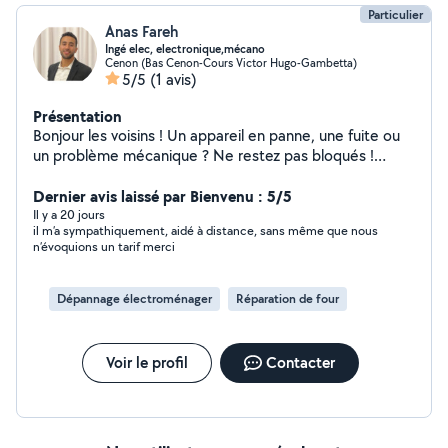
Particulier
Anas Fareh
Ingé elec, electronique,mécano
Cenon (Bas Cenon-Cours Victor Hugo-Gambetta)
5/5
(1 avis)
Présentation
Bonjour les voisins ! Un appareil en panne, une fuite ou
un problème mécanique ? Ne restez pas bloqués !
Ingénieur en électronique et électrique, je suis un
passionné de technique qui aime résoudre les
Dernier avis laissé par Bienvenu : 5/5
problèmes du quotidien. Je peux vous aider pour :
Il y a 20 jours
il m’a sympathiquement, aidé à distance, sans même que nous
Réparations électriques/électroniques (recherche de
n’évoquions un tarif merci
panne, soudure, composants). Petits travaux de
plomberie (fuites, changement de robinetterie).
Entretien mécanique (vélo, auto, petits moteurs). Je
Dépannage électroménager
Réparation de four
dispose de mes propres outils et je m'adapte à vos
besoins. Contactez-moi pour discuter de votre projet, je
serai ravi de vous aider !
Voir le profil
Contacter