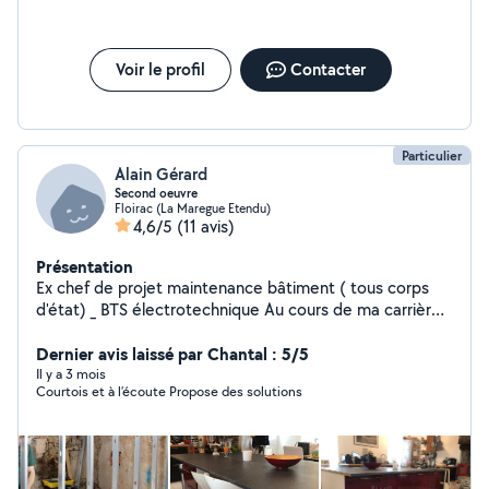
Voir le profil
Contacter
Particulier
Alain Gérard
Second oeuvre
Floirac (La Maregue Etendu)
4,6/5
(11 avis)
Présentation
Ex chef de projet maintenance bâtiment ( tous corps
d'état) _ BTS électrotechnique Au cours de ma carrière
professionnelle j'ai exercé dans de nombreux domaines
du bâtiment (électricité, peinture, plâtrerie,équipement
Dernier avis laissé par Chantal : 5/5
cuisine et sdb). Très méticuleux, voire perfectionniste,
Il y a 3 mois
Courtois et à l’écoute Propose des solutions
je suis à même de vous conseiller ( voire à réaliser des
projets d'implantations en 3D) et de réaliser les travaux
pour lesquels je postule. Par ailleurs j'accepte le
règlement en CESU