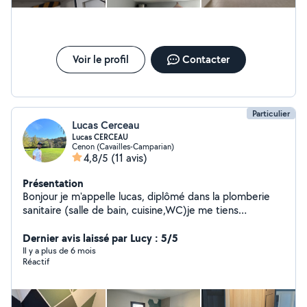
Voir le profil
Contacter
Particulier
Lucas Cerceau
Lucas CERCEAU
Cenon (Cavailles-Camparian)
4,8/5
(11 avis)
Présentation
Bonjour je m'appelle lucas, diplômé dans la plomberie
sanitaire (salle de bain, cuisine,WC)je me tiens
disponible pour tout travaux concernant ce domaine. Je
m'intéresse énormément à d'autre branche dans le
Dernier avis laissé par Lucy : 5/5
bâtiment tel que le carrelage, la peinture, l'électricité et
Il y a plus de 6 mois
Réactif
le Placo ! N'hésitez pas à me solliciter si vous avez la
moindre question je me ferais un grand plaisir à y
répondre, et à effectuer mes meilleurs prestations chez
vous ! À très vite, Lucas.