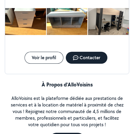
.. Je peux aussi louer ou venir pour nettoyer des
canapés, tapis ou intérieur de voiture avec une
shampouineuse bissell Location: 1j - 30 / la demie
journée 15
Voir le profil
Contacter
À Propos d’AlloVoisins
AlloVoisins est la plateforme dédiée aux prestations de
services et à la location de matériel à proximité de chez
vous ! Rejoignez notre communauté de 4,5 millions de
membres, professionnels et particuliers, et facilitez
votre quotidien pour tous vos projets !