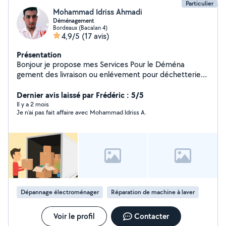
Particulier
Mohammad Idriss Ahmadi
Déménagement
Bordeaux (Bacalan 4)
4,9/5
(17 avis)
Présentation
Bonjour je propose mes Services Pour le Déména
gement des livraison ou enlévement pour déchetterie
manutation je suis disponible merci beaucoup
Dernier avis laissé par Frédéric : 5/5
Il y a 2 mois
Je n'ai pas fait affaire avec Mohammad Idriss A.
Dépannage électroménager
Réparation de machine à laver
Voir le profil
Contacter