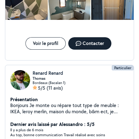
Voir le profil
Contacter
Particulier
Renard Renard
Thomas
Bordeaux (Bacalan 1)
5/5
(11 avis)
Présentation
Bonjours Je monte ou répare tout type de meuble :
IKEA, leroy merlin, maison du monde, b&m ect, je
m'occupe aussi des fixées étagères Je suis aussi dispo
pour faire de la mécanique auto, changement de
Dernier avis laissé par Alessandro : 5/5
plaquette, vidange, biellettes de direction ect.. je peux
Il y a plus de 6 mois
Au top, bonne communication Travail réalisé avec soins
aussi aider pour les déménagement, travaux de btp, ect