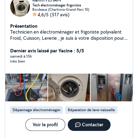
Tech électroménager frigoriste
Bordeaux (Chartrons-Grand-Parc 10)
4,6/5
(517 avis)
Présentation
Technicien en électroménager et frigoriste polyvalent
Froid, Cuisson, Laverie , je suis à votre disposition pour
toute réparation de lave linge , machine à laver , lave
vaisselle , sèche linge, four , congélateur , réfrigérateur,
Dernier avis laissé par Yacine : 5/5
frigo américain, hotte de cuisine. recharge gaz
samedi à 15h
très bien
refrigerateur et froid commercial et climatisation
Dépannage électroménager
Réparation de lave-vaisselle
Voir le profil
Contacter