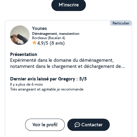
M'inscrire
Particulier
Younes
Déménagement, manutention
Bordeaux (Bacalan 4)
4,9/5
(8 avis)
Présentation
Expérimenté dans le domaine du déménagement,
notamment dans le chargement et déchargement de
camion. Encombrants en petite quantité, garde
d'animaux, tonte pelouse petite quantité Au plaisir de
Dernier avis laissé par Gregory : 5/5
vous aider !
Il y a plus de 6 mois
Très arrangeant et agréable je recommande
Voir le profil
Contacter