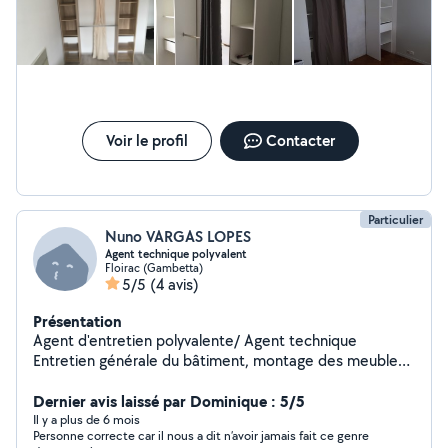
Voir le profil
Contacter
Particulier
Nuno VARGAS LOPES
Agent technique polyvalent
Floirac (Gambetta)
5/5
(4 avis)
Présentation
Agent d'entretien polyvalente/ Agent technique
Entretien générale du bâtiment, montage des meubles,
espaces verts, électricité, dépannage canalisation et
plomberie etc...
Dernier avis laissé par Dominique : 5/5
Il y a plus de 6 mois
Personne correcte car il nous a dit n’avoir jamais fait ce genre