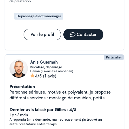
de prestation.
Dépannage électroménager
Voir le profil
Contacter
Particulier
Anis Guermah
Bricolage, dépannage
Cenon (Cavailles-Camparian)
4/5
(1 avis)
Présentation
Personne sérieuse, motivé et polyvalent, je propose
différents services : montage de meubles, petits
travaux et réparations, aide au déménagement, livraison
de courses, entretiens et petites réparations de
Dernier avis laissé par Gilles : 4/5
voiture, et autres Travail propre et rapide. N'hésitez pas
Il y a 2 mois
A répondu à ma demande, malheureusement j'ai trouvé un
à me contacter !
autre prestataire entre temps