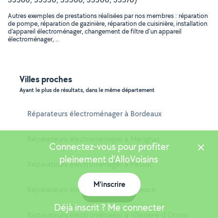
Autres exemples de prestations réalisées par nos membres : réparation
de pompe, réparation de gazinière, réparation de cuisinière, installation
d'appareil électroménager, changement de filtre d'un appareil
électroménager, ..
Villes proches
Ayant le plus de résultats, dans le même département
Réparateurs électroménager à Bordeaux
Réparateurs électroménager à Mérignac
Connectez-vous pour profiter
pleinement d'AlloVoisins
Réparateurs électroménager à Pessac
M'inscrire
Réparateurs électroménager à Talence
Carte
Déjà inscrit ? Me connecter
Réparateurs électroménager à Villenave-d'Ornon