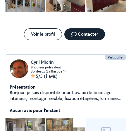
Voir le profil
Contacter
Particulier
Cyril Miorin
Bricoleur polyvalent
Bordeaux (La Bastide 1)
5/5
(1 avis)
Présentation
Bonjour, je suis disponible pour travaux de bricolage
intérieur, montage meuble, fixation étagères, luminaires,
électricité, petite plomberie (chasses, mitigeurs.)
Diagnostique Electroménager, "Karcherisassion" de
Aucun avis pour l'instant
terrasse 2 Appartements rénovés à mon actif, 15 ans de
services rendus, une formation Darty SAV
Electroménager. L'aménagement domestique n'a plus