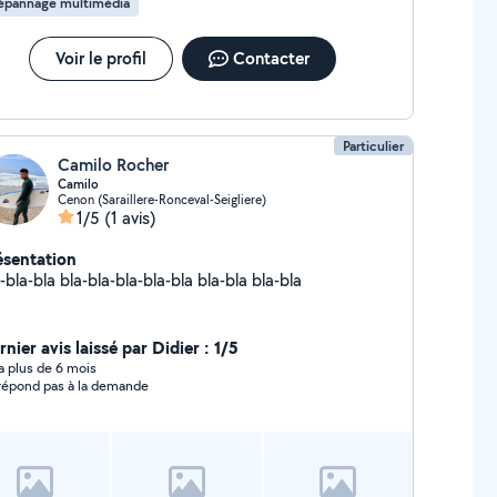
épannage multimédia
Voir le profil
Contacter
Particulier
Camilo Rocher
Camilo
Cenon (Saraillere-Ronceval-Seigliere)
1/5
(1 avis)
ésentation
-bla-bla bla-bla-bla-bla-bla bla-bla bla-bla
nier avis laissé par Didier : 1/5
y a plus de 6 mois
répond pas à la demande