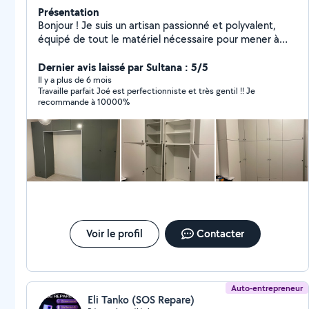
Présentation
Bonjour ! Je suis un artisan passionné et polyvalent,
équipé de tout le matériel nécessaire pour mener à
bien vos projets de bricolage, rénovation et
aménagement. Rigoureux et fiable, je m'engage à vous
Dernier avis laissé par Sultana : 5/5
fournir un travail soigné et rapide, en respectant vos
Il y a plus de 6 mois
Travaille parfait Joé est perfectionniste et très gentil !! Je
attentes. Voici quelques-unes de mes compétences
recommande à 10000%
clés : Montage de dressings sur mesure Pose complète
de cuisines Raccordement d'électroménager Montage
de meubles en kit Plomberie Pose de luminaires
Bricolage divers Jardinage Déménagement Disponible
et à l'écoute, je suis là pour vous accompagner de A à
Z, quel que soit le chantier, du plus simple au plus
complexe. N'hésitez pas à me contacter pour discuter
de votre projet ! À bientôt
Voir le profil
Contacter
Auto-entrepreneur
Eli Tanko (SOS Repare)