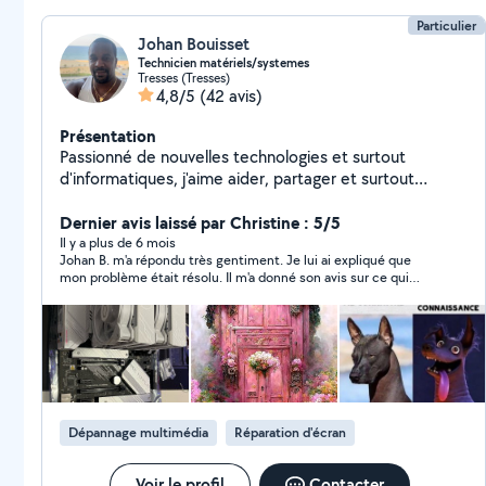
Particulier
Johan Bouisset
Technicien matériels/systemes
Tresses (Tresses)
4,8/5
(42 avis)
Présentation
Passionné de nouvelles technologies et surtout
d'informatiques, j'aime aider, partager et surtout
résoudre les petites difficultés de tous les jours et
même plus en informatique. Je prends mon temps,
Dernier avis laissé par Christine : 5/5
écoute et réalise ce qui m'est demandé
Il y a plus de 6 mois
Johan B. m'a répondu très gentiment. Je lui ai expliqué que
mon problème était résolu. Il m'a donné son avis sur ce qui
avait pu se passer. Merci à lui pour ses conseils. Personne
aimable et compétente.
Dépannage multimédia
Réparation d'écran
Voir le profil
Contacter