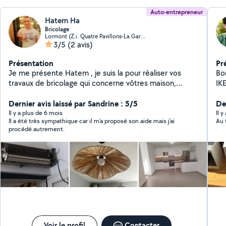
Auto-entrepreneur
Hatem Ha
Bricolage
Lormont (Z.i. Quatre Pavillons-La Gardette)
3/5
(2 avis)
Présentation
Pr
Je me présente Hatem , je suis la pour réaliser vos
Bo
travaux de bricolage qui concerne vôtres maison,
IK
restauration... Avec des prix raisonnable bien sûr Je
m'oc
serai là pour tout vos demandes mes chers A très
Dernier avis laissé par Sandrine : 5/5
po
De
bientôt
pla
Il y a plus de 6 mois
Il 
Il a été très sympathique car il m'a proposé son aide mais j'ai
au
procédé autrement.
ect
ca
sha
jo
Voir le profil
Contacter