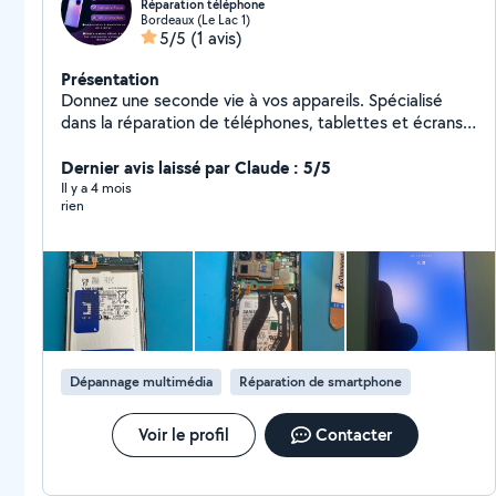
Réparation téléphone
Bordeaux (Le Lac 1)
5/5
(1 avis)
Présentation
Donnez une seconde vie à vos appareils. Spécialisé
dans la réparation de téléphones, tablettes et écrans
d'ordinateur, j'interviens rapidement pour résoudre vos
pannes : écran cassé, batterie usée ou
Dernier avis laissé par Claude : 5/5
dysfonctionnement technique. Mon objectif est simple
Il y a 4 mois
rien
: vous offrir une réparation fiable, rapide et
économique pour prolonger la durée de vie de vos
équipements.
Dépannage multimédia
Réparation de smartphone
Voir le profil
Contacter