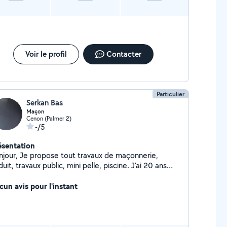
Voir le profil
Contacter
Particulier
Serkan Bas
Maçon
Cenon (Palmer 2)
-/5
ésentation
ose tout travaux de maçonnerie,
uit, travaux public, mini pelle, piscine. J'ai 20 ans
expérience dans le domaine , n'hésitez pas à me
ntacter.
cun avis pour l'instant