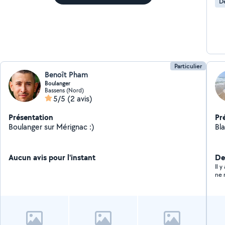
D
Particulier
Benoît Pham
Boulanger
Bassens (Nord)
5/5
(2 avis)
Présentation
Pr
Boulanger sur Mérignac :)
Bla
Aucun avis pour l'instant
Der
Il 
ne 