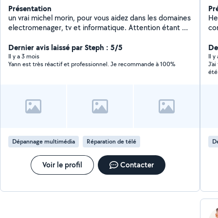
Présentation
Pr
un vrai michel morin, pour vous aidez dans les domaines
He
electromenager, tv et informatique. Attention étant un
co
profil gratuit je ne peux pas vous répondre rapidement
qui
car je suis bloqué à 4 réponse par mois. Bien
Dernier avis laissé par Steph : 5/5
da
Der
cordialement. Laisser votre numéro sur votre demande
je
Il y a 3 mois
Il 
Yann est très réactif et professionnel. Je recommande à 100%
J’a
privée afin que je puisse vous contacter
pa
été
co
soi
rap
Dépannage multimédia
Réparation de télé
D
Voir le profil
Contacter