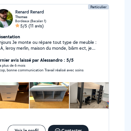
Particulier
Renard Renard
Thomas
Bordeaux (Bacalan 1)
5/5
(11 avis)
ésentation
njours Je monte ou répare tout type de meuble :
EA, leroy merlin, maison du monde, b&m ect, je
cupe aussi des fixées étagères Je suis aussi dispo
ur faire de la mécanique auto, changement de
rnier avis laissé par Alessandro : 5/5
quette, vidange, biellettes de direction ect.. je peux
y a plus de 6 mois
Au top, bonne communication Travail réalisé avec soins
ssi aider pour les déménagement, travaux de btp,
 .. Je peux aussi louer ou venir pour nettoyer des
napés, tapis ou intérieur de voiture avec une
mpouineuse bissell Location: 1j - 30 / la demie
urnée 15
Voir le profil
Contacter