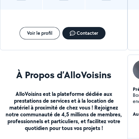
Voir le profil
Contacter
À Propos d’AlloVoisins
Pr
AlloVoisins est la plateforme dédiée aux
Bonjour, Je prop
prestations de services et à la location de
end
matériel à proximité de chez vous ! Rejoignez
d'
notre communauté de 4,5 millions de membres,
co
Au
professionnels et particuliers, et facilitez votre
quotidien pour tous vos projets !