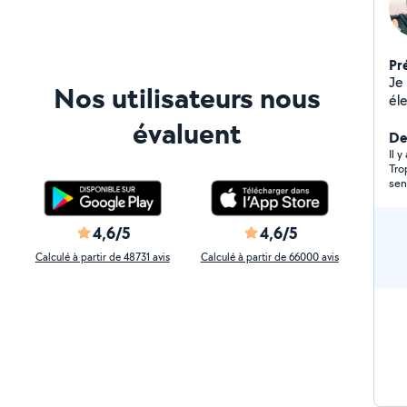
Pr
Je 
Nos utilisateurs nous
électr
dep
évaluent
fais
Der
Mo
Il 
Trop 
mé
sentie agress
d'é
4,6/5
4,6/5
Calculé à partir de 48731 avis
Calculé à partir de 66000 avis