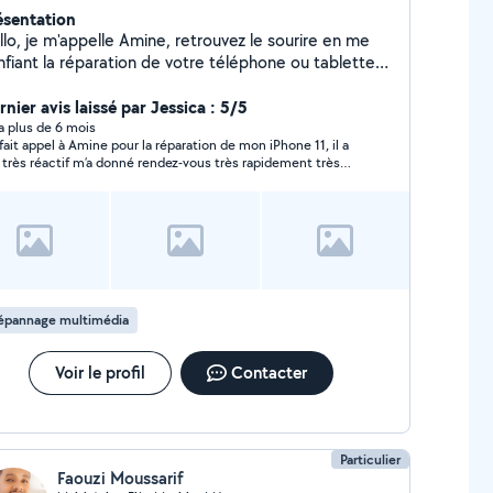
ésentation
llo, je m'appelle Amine, retrouvez le sourire en me
nfiant la réparation de votre téléphone ou tablette
 vous pourrit la vie. Plusieurs années d'expérience
ns une boutique de réparation en région parisienne,
nier avis laissé par Jessica : 5/5
 prends en charge et redonne vie à tout type de
y a plus de 6 mois
i fait appel à Amine pour la réparation de mon iPhone 11, il a
nne sur toutes marques. N'hésitez pas à me
 très réactif m’a donné rendez-vous très rapidement très
ntacter pour une estimation gratuite.
gneux dans son travail. Reste à voir dans le long terme. Je le
pellerai très certainement. Merci beaucoup beaucoup
épannage multimédia
Voir le profil
Contacter
Particulier
Faouzi Moussarif