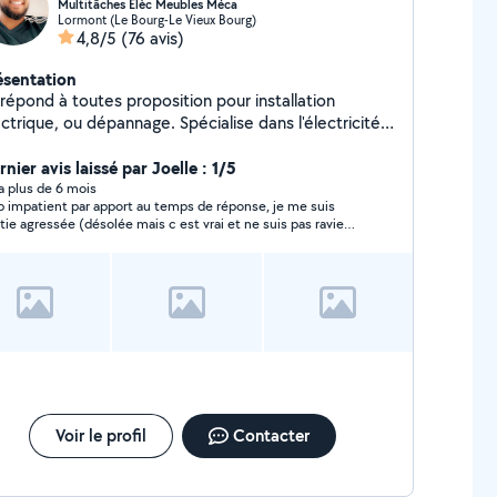
Multitâches Elèc Meubles Méca
Lormont (Le Bourg-Le Vieux Bourg)
4,8/5
(76 avis)
ésentation
répond à toutes proposition pour installation
ique, ou dépannage. Spécialise dans l'électricité
uis 10 ans et titulaire d'un BTS Électrotechnique. Je
 aussi de la petite mécanique. Tout type de
nier avis laissé par Joelle : 1/5
ntage de meuble Travail soigné, propre, je suis
y a plus de 6 mois
impatient par apport au temps de réponse, je me suis
ticuleux.
ée (désolée mais c est vrai et ne suis pas ravie
crire cela)
Voir le profil
Contacter