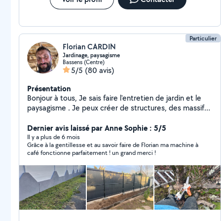
Particulier
Florian CARDIN
Jardinage, paysagisme
Bassens (Centre)
5/5
(80 avis)
Présentation
Bonjour à tous, Je sais faire l'entretien de jardin et le
paysagisme . Je peux créer de structures, des massifs
avec des idées originales pour embellir votre jardin . Je
mets en location tout le matériel pour le jardin et
Dernier avis laissé par Anne Sophie : 5/5
l'entretien de la maison Je sais aussi faire la peinture,
Il y a plus de 6 mois
Grâce à la gentillesse et au savoir faire de Florian ma machine à
saturateur, lasure et les toits. Tout ça dans la bonne
café fonctionne parfaitement ! un grand merci !
humeur et avec le sourire. Bonne journée à vous