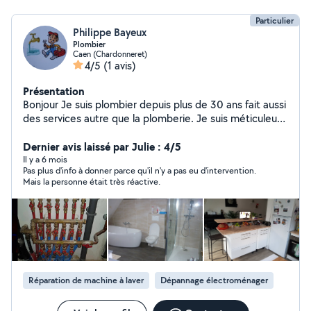
Particulier
Philippe Bayeux
Plombier
Caen (Chardonneret)
4/5
(1 avis)
Présentation
Bonjour Je suis plombier depuis plus de 30 ans fait aussi
des services autre que la plomberie. Je suis méticuleux,
aime le travail bien fait. un renseignement ne coute rien
à bientot
Dernier avis laissé par Julie : 4/5
Il y a 6 mois
Pas plus d'info à donner parce qu'il n'y a pas eu d'intervention.
Mais la personne était très réactive.
Réparation de machine à laver
Dépannage électroménager