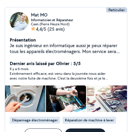
Particulier
Mat MO
Informaticien et Réparateur
Caen (Pierre Heuze Nord)
4,4/5
(25 avis)
Présentation
Je suis ingénieur en informatique aussi je peux réparer
tous les appareils électroménagers. Mon service sera
fourni chez vous et dans les plus brefs délais avec la
meilleure qualité.
Dernier avis laissé par Olivier : 5/5
Il y a 6 mois
Extrêmement efficace, est venu dans la journée nous aider
avec notre fuite de machine. C'est la deuxième fois et je le
recommande toujours autant !!
Dépannage électroménager
Réparation de machine à laver