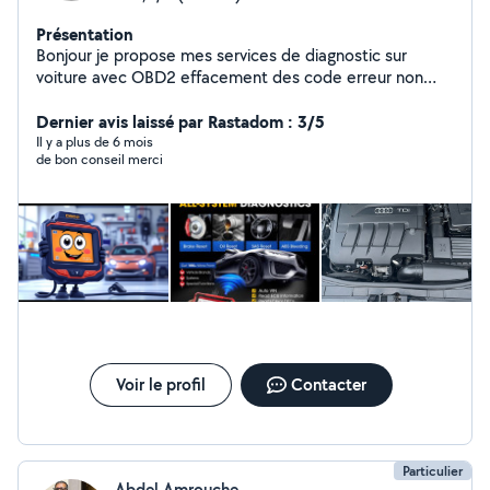
Présentation
Bonjour je propose mes services de diagnostic sur
voiture avec OBD2 effacement des code erreur non
permanent régénération apprentissage codage avant
contrôle ou avant achat et vente de véhicules.
Dernier avis laissé par Rastadom : 3/5
Il y a plus de 6 mois
de bon conseil merci
Voir le profil
Contacter
Particulier
Abdel Amrouche