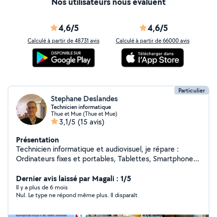
Nos utilisateurs nous évaluent
4,6/5
4,6/5
Calculé à partir de 48731 avis
Calculé à partir de 66000 avis
Particulier
Stephane Deslandes
Technicien informatique
Thue et Mue (Thue et Mue)
3,1/5
(15 avis)
Présentation
Technicien informatique et audiovisuel, je répare :
Ordinateurs fixes et portables, Tablettes, Smartphones,
Téléviseurs, et appareils électroménagers toutes
marques. Pour changer un écran ou n'importe quelle
Dernier avis laissé par Magali : 1/5
pièce sur votre appareil n'hésitez pas, je suis là.
Il y a plus de 6 mois
Nul. Le type ne répond même plus. Il disparaît
Installation, configuration en vidéo-surveillance,
installation électrique aux normes, ainsi que divers
travaux de bricolage font aussi partie de mes