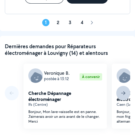
1
2
3
4
Page
suivante
Dernières demandes pour Réparateurs
électroménager à Louvigny (14) et alentours
Veronique B.
M
À convenir
postée à 13:12
p
Cherche Dépannage
Cherche
électroménager
électro
Ifs (Centre)
Caen (Le P
Bonjour, Mon lave-vaisselle est en panne.
Bonjour, j
J'aimerais avoir un avis avant de le changer.
mon frigo q
Merci
alternance