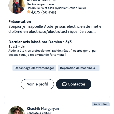
Électricien particulier
Hérouville-Saint-Clair (Quartier Grande Delle)
4,8/5
(68 avis)
Présentation
Bonjour je m'appelle Abdel je suis électricien de métier
diplômé en électricité/électrotechnique. Je vous
propose mes services en tant que particulier pour du
bricolage et en électricité tout type de travaux,
Dernier avis laissé par Damien : 5/5
dépannage et installation rénovation reparation
Il y a 2 mois
Abdel a été très professionnel, rapide, réactif, et très gentil par
électroménager,mécanique ,plomberie ,bricolages, ,
dessus tout, je recommande fortement !
Dépannage électroménager
Réparation de machine à laver
Voir le profil
Contacter
Particulier
Khachik Margaryan
Réparateur voiteur