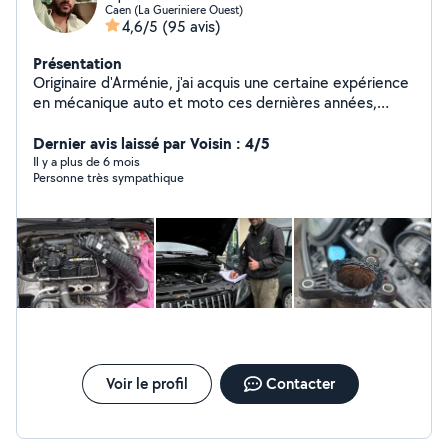
Caen (La Gueriniere Ouest)
4,6/5
(95 avis)
Présentation
Originaire d'Arménie, j'ai acquis une certaine expérience
en mécanique auto et moto ces dernières années,
ayant même travaillé plusieurs fois dans des garages. Je
répare également tout type d'outils, perceuse,
Dernier avis laissé par Voisin : 4/5
meuleuse, vibreur, etc. Je réside à Caen . Si vous avez
Il y a plus de 6 mois
Personne très sympathique
besoin d'aide pour réparer des outils, de
l'électroménager, ou pour faire une vidange, changer
des plaquettes de frein, etc., je serais heureux d'y
contribuer.
Voir le profil
Contacter