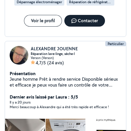
Dépannage électroménager
Réparation de réfrigérateur
Voir le profil
Contacter
Particulier
ALEXANDRE JOUENNE
Réparation lave-linge, sèche-l
Verson (Verson)
4,7/5
(24 avis)
Présentation
Jeune homme Prêt à rendre service Disponible sérieux
et efficace je peux vous faire un contrôle de votre
électroménager en panne, réglage télévision, TNT ET
BOX INTERNET
Dernier avis laissé par Laura : 5/5
Il y a 20 jours
Merci beaucoup à Alexandre qui a été très rapide et efficace !