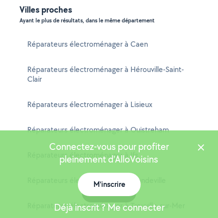
Villes proches
Ayant le plus de résultats, dans le même département
Réparateurs électroménager à Caen
Réparateurs électroménager à Hérouville-Saint-
Clair
Réparateurs électroménager à Lisieux
Réparateurs électroménager à Ouistreham
Connectez-vous pour profiter
Réparateurs électroménager à Ifs
pleinement d'AlloVoisins
Réparateurs électroménager à Mondeville
M'inscrire
Carte
Réparateurs électroménager à Trouville-sur-Mer
Déjà inscrit ? Me connecter