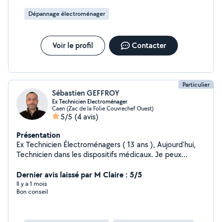
Dépannage électroménager
Voir le profil
Contacter
Particulier
Sébastien GEFFROY
Ex Technicien Electroménager
Caen (Zac de la Folie Couvrechef Ouest)
5/5
(4 avis)
Présentation
Ex Technicien Électroménagers ( 13 ans ), Aujourd'hui,
Technicien dans les dispositifs médicaux. Je peux
proposer mon aide pour dépanner votre
électroménager capricieux.
Dernier avis laissé par M Claire : 5/5
Il y a 1 mois
Bon conseil