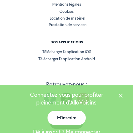
Mentions légales
Cookies
Location de matériel
Prestation de services
NOS APPLICATIONS
Télécharger l’application iOS
Télécharger l’application Android
Retrouvez-nous :
Connectez-vous pour profiter
pleinement d'AlloVoisins
M'inscrire
Version 25.6.0
Carte
Déjà inscrit ? Me connecter