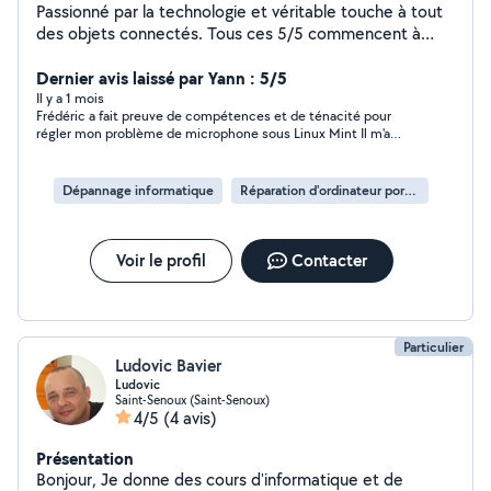
Passionné par la technologie et véritable touche à tout
des objets connectés. Tous ces 5/5 commencent à
devenir suspect.
Dernier avis laissé par Yann : 5/5
Il y a 1 mois
Frédéric a fait preuve de compétences et de ténacité pour
régler mon problème de microphone sous Linux Mint Il m'a
aussi rassuré pour lancer la nouvelle version de ce système
d'exploitation malgré l'âge avancé de mon portable Ses conseils
sur les performances de mon wifi ont été aussi très
Dépannage informatique
Réparation d'ordinateur portable
intéressants Je recommande ses services sans aucunes
hésitations
Voir le profil
Contacter
Particulier
Ludovic Bavier
Ludovic
Saint-Senoux (Saint-Senoux)
4/5
(4 avis)
Présentation
Bonjour, Je donne des cours d'informatique et de