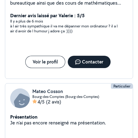
bureautique ainsi que des cours de mathématiques
pour les collégiens. Dépannage informatique et
téléphonie également (suivant le problème).
Dernier avis laissé par Valerie : 5/5
Il y a plus de 6 mois
à l air très sympathique il va me dépanner mon ordinateur ? il a l
air d avoir de l humour j adore ça :))))
Voir le profil
Contacter
Particulier
Mateo Cosson
Bourg-des-Comptes (Bourg-des-Comptes)
4/5
(2 avis)
Présentation
Je n'ai pas encore renseigné ma présentation.